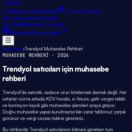
TPro
360
Özellikler
Nasıl Çalışır
Eklenti
Trendyol Fotoğraf
Stüdyosu
Fiyatlandırma
Blog
Ürün Analiz
Komisyon Hesapla
Eklenti
Giriş
Ücretsiz Başla
Ana Sayfa
›
Trendyol Muhasebe Rehberi
MUHASEBE REHBERİ · 2026
Trendyol satıcıları için
muhasebe
rehberi
Trendyol'da satıcılık, sadece ürün listelemek demek değil. Her
satıştan sonra arkada KDV hesabı, e-fatura, gelir vergisi takibi
ve komisyon kaydı gibi muhasebe işlemleri sıraya giriyor.
Doğru muhasebe yapısı kurulmazsa kâr-zarar tablonuz çarpık
görünür ve vergi cezası riskine girersiniz.
Bu rehberde Trendyol satıcılarının bilmesi gereken tüm