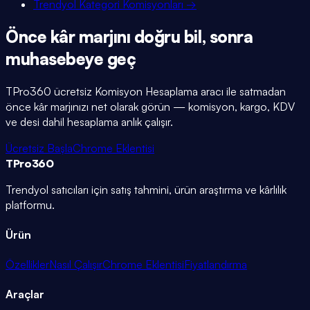
Trendyol Kategori Komisyonları
→
Önce kâr marjını doğru bil, sonra
muhasebeye geç
TPro360 ücretsiz Komisyon Hesaplama aracı ile satmadan
önce kâr marjınızı net olarak görün — komisyon, kargo, KDV
ve desi dahil hesaplama anlık çalışır.
Ücretsiz Başla
Chrome Eklentisi
TPro
360
Trendyol satıcıları için satış tahmini, ürün araştırma ve kârlılık
platformu.
Ürün
Özellikler
Nasıl Çalışır
Chrome Eklentisi
Fiyatlandırma
Araçlar