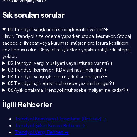
ceza ile karşılaşırsınız.
Sık sorulan
sorular
01
Trendyol satışlarında stopaj kesintisi var mı?
+
Hayır, Trendyol size ödeme yaparken stopaj kesmiyor. Stopaj
sadece e-ihracat veya kurumsal müşterilere fatura kesilirken
söz konusu olur. Bireysel müşterilere yapılan satışlarda stopaj
yoktur.
02
Trendyol vergi muafiyeti veya istisnası var mı?
+
03
Trendyol komisyon KDV'sini nasıl indiririm?
+
04
Trendyol satışı için ne tür şirket kurmalıyım?
+
05
Trendyol için en iyi muhasebe yazılımı hangisi?
+
06
Aylık ortalama Trendyol muhasebe maliyeti ne kadar?
+
İlgili Rehberler
Trendyol Komisyon Hesaplama (Ücretsiz)
→
Trendyol Şirket Kurma Rehberi
→
Trendyol Vergi Rehberi
→