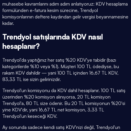
muhasebe kavramlarını adım adım anlatıyoruz: KDV hesaplama
formülünden e-fatura kesim sürecine, Trendyol
komisyonlarının deftere kaydından gelir vergisi beyannamesine
kadar.
Trendyol satışlarında KDV nasıl
hesaplanır?
Trendyol'da yaptığınız her satış %20 KDV'ye tabidir (bazı
kategorilerde %10 veya %1). Müşteri 100 TL ödediyse, bu
rakam KDV dahildir — yani 100 TL içinden 16,67 TL KDV,
83,33 TL ise sizin gelirinizdir.
Trendyol'un komisyonu da KDV dahil hesaplanır. 100 TL satış
üzerinden %20 komisyon alınıyorsa, 20 TL komisyon
Trendyol'a, 80 TL size ödenir. Bu 20 TL komisyonun %20'si
yine KDV'dir, yani 16,67 TL net komisyon, 3,33 TL
Trendyol'un keseceği KDV.
Ay sonunda sadece kendi satış KDV'nizi değil, Trendyol'un