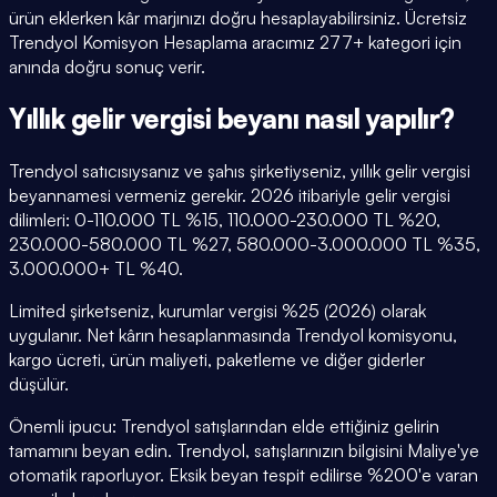
ürün eklerken kâr marjınızı doğru hesaplayabilirsiniz. Ücretsiz
Trendyol Komisyon Hesaplama aracımız 277+ kategori için
anında doğru sonuç verir.
Yıllık gelir vergisi beyanı nasıl yapılır?
Trendyol satıcısıysanız ve şahıs şirketiyseniz, yıllık gelir vergisi
beyannamesi vermeniz gerekir. 2026 itibariyle gelir vergisi
dilimleri: 0-110.000 TL %15, 110.000-230.000 TL %20,
230.000-580.000 TL %27, 580.000-3.000.000 TL %35,
3.000.000+ TL %40.
Limited şirketseniz, kurumlar vergisi %25 (2026) olarak
uygulanır. Net kârın hesaplanmasında Trendyol komisyonu,
kargo ücreti, ürün maliyeti, paketleme ve diğer giderler
düşülür.
Önemli ipucu: Trendyol satışlarından elde ettiğiniz gelirin
tamamını beyan edin. Trendyol, satışlarınızın bilgisini Maliye'ye
otomatik raporluyor. Eksik beyan tespit edilirse %200'e varan