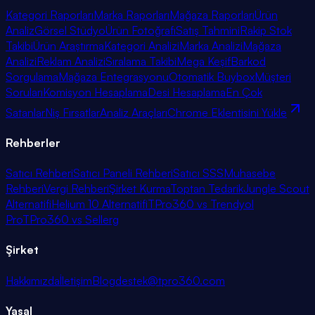
Kategori Raporları
Marka Raporları
Mağaza Raporları
Ürün
Analiz
Görsel Stüdyo
Ürün Fotoğrafı
Satış Tahmini
Rakip Stok
Takibi
Ürün Araştırma
Kategori Analizi
Marka Analizi
Mağaza
Analizi
Reklam Analizi
Sıralama Takibi
Mega Keşif
Barkod
Sorgulama
Mağaza Entegrasyonu
Otomatik Buybox
Müşteri
Soruları
Komisyon Hesaplama
Desi Hesaplama
En Çok
Satanlar
Niş Fırsatlar
Analiz Araçları
Chrome Eklentisini Yükle
Rehberler
Satıcı Rehberi
Satıcı Paneli Rehberi
Satıcı SSS
Muhasebe
Rehberi
Vergi Rehberi
Şirket Kurma
Toptan Tedarik
Jungle Scout
Alternatifi
Helium 10 Alternatifi
TPro360 vs Trendyol
Pro
TPro360 vs Sellerg
Şirket
Hakkımızda
İletişim
Blog
destek@tpro360.com
Yasal