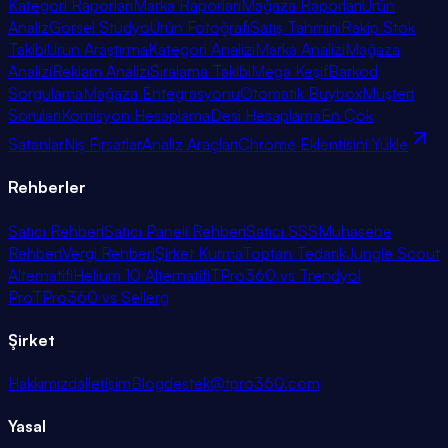
Kategori Raporları
Marka Raporları
Mağaza Raporları
Ürün
Analiz
Görsel Stüdyo
Ürün Fotoğrafı
Satış Tahmini
Rakip Stok
Takibi
Ürün Araştırma
Kategori Analizi
Marka Analizi
Mağaza
Analizi
Reklam Analizi
Sıralama Takibi
Mega Keşif
Barkod
Sorgulama
Mağaza Entegrasyonu
Otomatik Buybox
Müşteri
Soruları
Komisyon Hesaplama
Desi Hesaplama
En Çok
Satanlar
Niş Fırsatlar
Analiz Araçları
Chrome Eklentisini Yükle
Rehberler
Satıcı Rehberi
Satıcı Paneli Rehberi
Satıcı SSS
Muhasebe
Rehberi
Vergi Rehberi
Şirket Kurma
Toptan Tedarik
Jungle Scout
Alternatifi
Helium 10 Alternatifi
TPro360 vs Trendyol
Pro
TPro360 vs Sellerg
Şirket
Hakkımızda
İletişim
Blog
destek@tpro360.com
Yasal