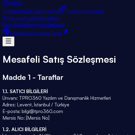
TPro
360
Özellikler
Nasıl Çalışır
Eklenti
Trendyol Fotoğraf
Stüdyosu
Fiyatlandırma
Blog
Ürün Analiz
Komisyon Hesapla
Eklenti
Giriş
Ücretsiz Başla
Mesafeli Satış Sözleşmesi
Madde 1 - Taraflar
1.1. SATICI BİLGİLERİ
Ünvanı: TPRO360 Yazılım ve Danışmanlık Hizmetleri
Adres: Levent, İstanbul / Türkiye
E-posta: bilgi@tpro360.com
Mersis No: [Mersis No]
1.2. ALICI BİLGİLERİ