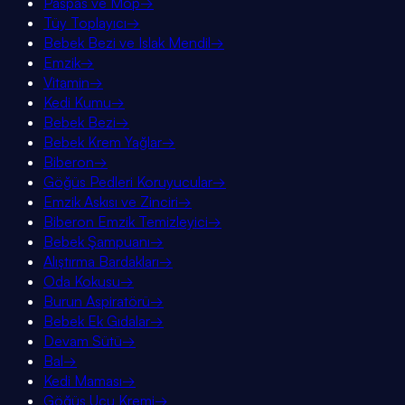
Paspas ve Mop
→
Tüy Toplayıcı
→
Bebek Bezi ve Islak Mendil
→
Emzik
→
Vitamin
→
Kedi Kumu
→
Bebek Bezi
→
Bebek Krem Yağlar
→
Biberon
→
Göğüs Pedleri Koruyucular
→
Emzik Askısı ve Zinciri
→
Biberon Emzik Temizleyici
→
Bebek Şampuanı
→
Alıştırma Bardakları
→
Oda Kokusu
→
Burun Aspiratörü
→
Bebek Ek Gıdalar
→
Devam Sütü
→
Bal
→
Kedi Maması
→
Göğüs Ucu Kremi
→