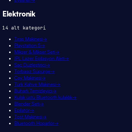
Eyeliner
→
Elektronik
14
alt kategori
Tıraş Makinesi
→
Playstation 5
→
Mikser & Mikser Seti
→
IPL Lazer Epilasyon Aleti
→
Saç Düzleştirici
→
Torbasız Süpürge
→
Çay Makinesi
→
Türk Kahve Makinesi
→
Buharlı Temizleyici
→
Kulak üstü Bluetooth kulaklık
→
Blender Seti
→
Epilatör
→
Tost Makinesi
→
Bluetooth Hoparlör
→