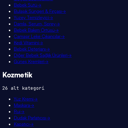
Bebek Sütü
→
Bulaşık Süngeri & Fırçası
→
Yüzey Temizleyici
→
Damla, Serum, Sprey
→
Bebek Bakım Örtüsü
→
Çamaşır Leke Çıkarıcılar
→
Kedi Vitamini
→
Bebek Deterjanı
→
Diğer Bebek Sağlık Ürünleri
→
Güneş Kremleri
→
Kozmetik
26
alt kategori
Yüz Kremi
→
Maskara
→
Ruj
→
Dudak Parlatıcısı
→
Kapatıcı
→