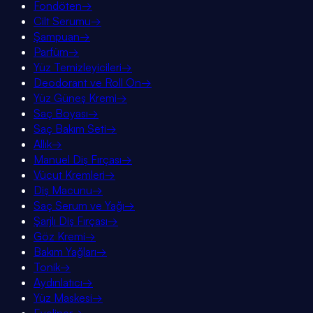
Fondöten
→
Cilt Serumu
→
Şampuan
→
Parfüm
→
Yüz Temizleyicileri
→
Deodorant ve Roll On
→
Yüz Güneş Kremi
→
Saç Boyası
→
Saç Bakım Seti
→
Allık
→
Manuel Diş Fırçası
→
Vücut Kremleri
→
Diş Macunu
→
Saç Serum ve Yağı
→
Şarjlı Diş Fırçası
→
Göz Kremi
→
Bakım Yağları
→
Tonik
→
Aydınlatıcı
→
Yüz Maskesi
→