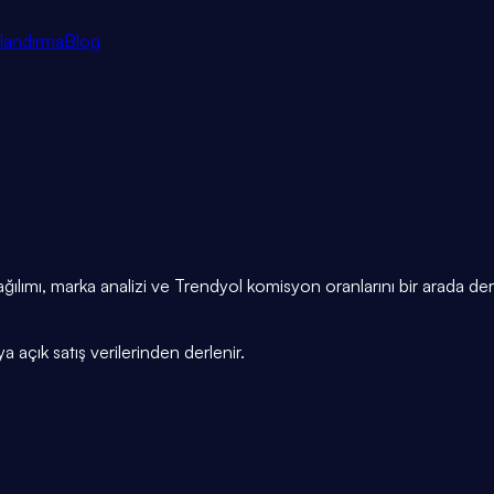
tlandırma
Blog
ğılımı, marka analizi ve Trendyol komisyon oranlarını bir arada derli
açık satış verilerinden derlenir.