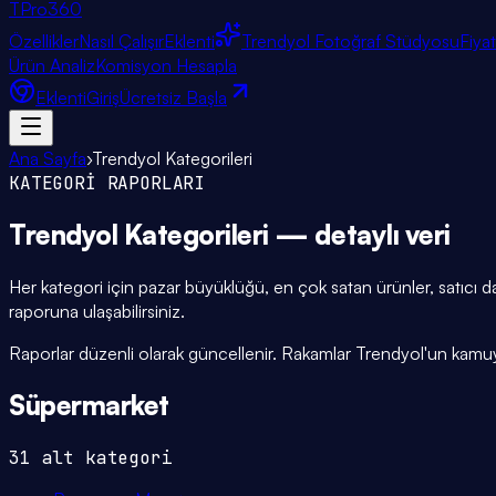
TPro
360
Özellikler
Nasıl Çalışır
Eklenti
Trendyol Fotoğraf Stüdyosu
Fiya
Ürün Analiz
Komisyon Hesapla
Eklenti
Giriş
Ücretsiz Başla
Ana Sayfa
›
Trendyol Kategorileri
KATEGORİ RAPORLARI
Trendyol Kategorileri
— detaylı veri
Her kategori için pazar büyüklüğü, en çok satan ürünler, satıcı da
raporuna ulaşabilirsiniz.
Raporlar düzenli olarak güncellenir. Rakamlar Trendyol'un kamuya 
Süpermarket
31
alt kategori