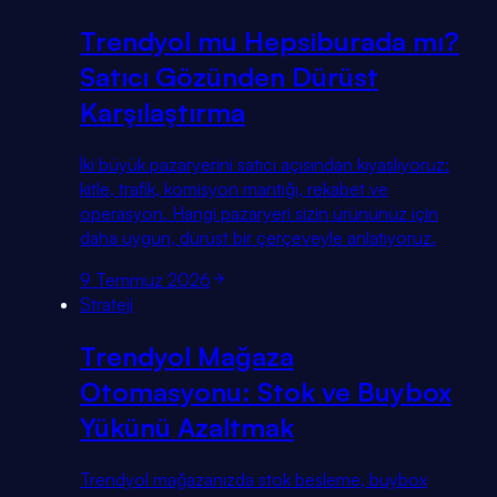
Trendyol mu Hepsiburada mı?
Satıcı Gözünden Dürüst
Karşılaştırma
İki büyük pazaryerini satıcı açısından kıyaslıyoruz:
kitle, trafik, komisyon mantığı, rekabet ve
operasyon. Hangi pazaryeri sizin ürününüz için
daha uygun, dürüst bir çerçeveyle anlatıyoruz.
9 Temmuz 2026
Strateji
Trendyol Mağaza
Otomasyonu: Stok ve Buybox
Yükünü Azaltmak
Trendyol mağazanızda stok besleme, buybox