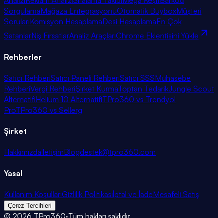
Analizi
Reklam Analizi
Sıralama Takibi
Mega Keşif
Barkod
Sorgulama
Mağaza Entegrasyonu
Otomatik Buybox
Müşteri
Soruları
Komisyon Hesaplama
Desi Hesaplama
En Çok
Satanlar
Niş Fırsatlar
Analiz Araçları
Chrome Eklentisini Yükle
Rehberler
Satıcı Rehberi
Satıcı Paneli Rehberi
Satıcı SSS
Muhasebe
Rehberi
Vergi Rehberi
Şirket Kurma
Toptan Tedarik
Jungle Scout
Alternatifi
Helium 10 Alternatifi
TPro360 vs Trendyol
Pro
TPro360 vs Sellerg
Şirket
Hakkımızda
İletişim
Blog
destek@tpro360.com
Yasal
Kullanım Koşulları
Gizlilik Politikası
İptal ve İade
Mesafeli Satış
Çerez Tercihleri
©
2026
TPro360
·
Tüm hakları saklıdır