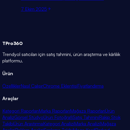
7 Ekim 2025
TPro
360
Trendyol satıcıları için satış tahmini, ürün araştırma ve kârlılık
platformu.
Ürün
Özellikler
Nasıl Çalışır
Chrome Eklentisi
Fiyatlandırma
Araçlar
Kategori Raporları
Marka Raporları
Mağaza Raporları
Ürün
Analiz
Görsel Stüdyo
Ürün Fotoğrafı
Satış Tahmini
Rakip Stok
Takibi
Ürün Araştırma
Kategori Analizi
Marka Analizi
Mağaza