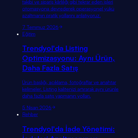
takibi ve sipariş kârlılığı gibi tekrar eden işleri
otomasyona devrederek operasyonel yükü
azaltmanın pratik yollarını anlatıyoruz.
7 Temmuz 2026
Eğitim
Trendyol'da Listing
Optimizasyonu: Aynı Ürün,
Daha Fazla Satış
Ürün başlığı, açıklama, fotoğraflar ve anahtar
kelimeler. Listing kalitenizi artırarak aynı ürünle
daha fazla satış yapmanın yolları.
5 Nisan 2026
Rehber
Trendyol'da İade Yönetimi: