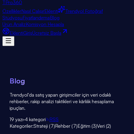
TPro
360
Özellikler
Nasıl Çalışır
Eklenti
Trendyol Fotoğraf
Stüdyosu
Fiyatlandırma
Blog
Ürün Analiz
Komisyon Hesapla
Eklenti
Giriş
Ücretsiz Başla
Blog
Trendyol'da satış yapan girişimciler için veri odaklı
rehberler, rakip analizi taktikleri ve kârlılık hesaplama
ipuçları.
19
yazı
·
4
kategori
RSS
Kategoriler:
Strateji
(
7
)
Rehber
(
7
)
Eğitim
(
3
)
Veri
(
2
)