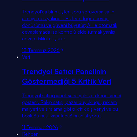
Trendyol'da bir müşteri soru soruyorsa satın
almaya çok yakındır. Hızlı ve doğru cevap
dönüşümü ve güveni büyütür; AI ile otomatik
cevaplamada ise kontrolü elde tutmak yanlış
cevap riskini düşürür.
13 Temmuz 2026
Veri
Trendyol Satıcı Panelinin
Göstermediği 5 Kritik Veri
Trendyol satıcı paneli sana yalnızca kendi verini
gösterir. Rakip satışı, pazar büyüklüğü, reklam
maliyeti ve sıralama gibi 5 kritik dış veriyi ve bu
boşluğu nasıl kapatacağını anlatıyoruz.
11 Temmuz 2026
Rehber