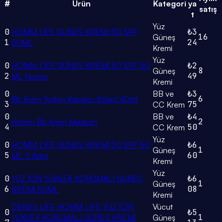
#
Ürün
Kategori
ya
satış
t
Yüz
0
HOMM LİFE GÜNEŞ KREMI 50 SPF
₺3
16
Güneş
1
24
50ML
Kremi
Yüz
0
HOMM LIFE GÜNEŞ KREMİ 50 SPF 50
₺2
8
Güneş
2
49
ML Homm
Kremi
0
BB ve
₺3
6
Bb Krem Yoğun Kapatıcı 50spf 40ml
3
75
CC Krem
0
BB ve
₺4
2
Homm Bb Krem Medium
4
50
CC Krem
Yüz
0
HOMM LIFE GÜNEŞ KREMİ 50 SPF 50
₺6
1
Güneş
5
60
ML 3 Adet
Kremi
Yüz
0
YÜZ İÇİN YÜKSEK KORUMALI GÜNEŞ
₺6
1
Güneş
6
08
KREMİ 50ML
Kremi
DENES LİFE HOMM LIFE YÜZ İÇİN
Vücut
0
₺5
1
YÜKSEK KORUMALI GÜNEŞ KREMİ
Güneş