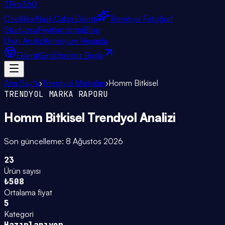
TPro
360
Özellikler
Nasıl Çalışır
Eklenti
Trendyol Fotoğraf
Stüdyosu
Fiyatlandırma
Blog
Ürün Analiz
Komisyon Hesapla
Eklenti
Giriş
Ücretsiz Başla
Ana Sayfa
›
Trendyol Markaları
›
Homm Bitkisel
TRENDYOL MARKA RAPORU
Homm Bitkisel
Trendyol Analizi
Son güncelleme:
8 Ağustos 2026
23
Ürün sayısı
₺508
Ortalama fiyat
5
Kategori
Hazırlanıyor