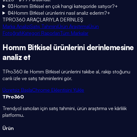
03
Homm Bitkisel en çok hangi kategoride satıyor?
+
04
Homm Bitkisel ürünlerini nasıl analiz ederim?
+
TPRO360 ARAÇLARIYLA DERİNLEŞ
Marka Analizi
Satış Tahmini
Ürün Araştırma
Ürün
Fotoğrafı
Kategori Raporları
Tüm Markalar
Homm Bitkisel
ürünlerini
derinlemesine
analiz et
TPro360 ile
Homm Bitkisel
ürünlerini takibe al, rakip stoğunu
canlı izle ve satış tahminlerini gör.
Ücretsiz Başla
Chrome Eklentisini Yükle
TPro
360
Trendyol satıcıları için satış tahmini, ürün araştırma ve kârlılık
platformu.
Ürün