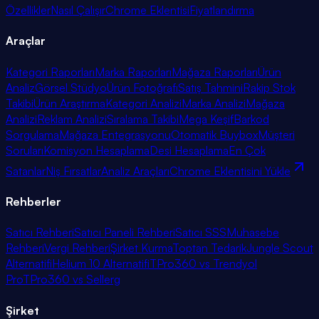
Özellikler
Nasıl Çalışır
Chrome Eklentisi
Fiyatlandırma
Araçlar
Kategori Raporları
Marka Raporları
Mağaza Raporları
Ürün
Analiz
Görsel Stüdyo
Ürün Fotoğrafı
Satış Tahmini
Rakip Stok
Takibi
Ürün Araştırma
Kategori Analizi
Marka Analizi
Mağaza
Analizi
Reklam Analizi
Sıralama Takibi
Mega Keşif
Barkod
Sorgulama
Mağaza Entegrasyonu
Otomatik Buybox
Müşteri
Soruları
Komisyon Hesaplama
Desi Hesaplama
En Çok
Satanlar
Niş Fırsatlar
Analiz Araçları
Chrome Eklentisini Yükle
Rehberler
Satıcı Rehberi
Satıcı Paneli Rehberi
Satıcı SSS
Muhasebe
Rehberi
Vergi Rehberi
Şirket Kurma
Toptan Tedarik
Jungle Scout
Alternatifi
Helium 10 Alternatifi
TPro360 vs Trendyol
Pro
TPro360 vs Sellerg
Şirket