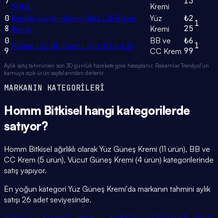
7
13
50ML
Kremi
0
Kırışıklık Karşıtı Homm Med Cilt Bakım
Yüz
₺2
1
8
25
Kremi
Kremi
0
BB ve
₺6
1
Homm Life Bb Krem Light 50 spf 2li
9
99
CC Krem
Aylık satış tahminleri son 30 günlük harekete göre hesaplanır. Rakamlar Trendyol'un
kamuya açık ürün sayfalarından derlenir.
MARKANIN KATEGORİLERİ
Homm Bitkisel
hangi
kategorilerde
satıyor?
Homm Bitkisel ağırlıklı olarak Yüz Güneş Kremi (11 ürün), BB ve
CC Krem (5 ürün), Vücut Güneş Kremi (4 ürün) kategorilerinde
satış yapıyor.
En yoğun kategori Yüz Güneş Kremi'da markanın tahmini aylık
satışı 26 adet seviyesinde.