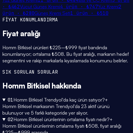
Yüz Güneş Kremi
11
ürün ·
₺484
BB ve CC Krem
5
ürün
·
₺462
Vücut Güneş Kremi
4
ürün ·
₺747
Yüz Kremi
2
ürün ·
₺280
Güneş Kremi Seti
1
ürün ·
₺510
FİYAT KONUMLANDIRMA
Fiyat
aralığı
Homm Bitkisel ürünleri ₺225–₺999 fiyat bandında
konumlanıyor; ortalama ₺508. Bu fiyat aralığı, markanın hedef
segmentini ve rakip markalarla kıyaslamada konumunu belirler.
SIK SORULAN SORULAR
Homm Bitkisel
hakkında
01
Homm Bitkisel Trendyol'da kaç ürün satıyor?
+
Homm Bitkisel markasının Trendyol'da 23 aktif ürünü
bulunuyor ve 5 farklı kategoride yer alıyor.
02
Homm Bitkisel ürünlerinin ortalama fiyatı nedir?
+
Homm Bitkisel ürünlerinin ortalama fiyatı ₺508, fiyat aralığı
₺225–₺999 arasında.