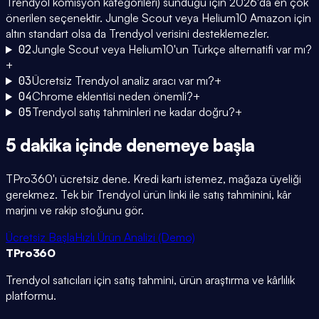
Trendyol komisyon kategorileri) sunduğu için 2026'da en çok
önerilen seçenektir. Jungle Scout veya Helium10 Amazon için
altın standart olsa da Trendyol verisini desteklemezler.
02
Jungle Scout veya Helium10'un Türkçe alternatifi var mı?
+
03
Ücretsiz Trendyol analiz aracı var mı?
+
04
Chrome eklentisi neden önemli?
+
05
Trendyol satış tahminleri ne kadar doğru?
+
5 dakika içinde
denemeye başla
TPro360'ı ücretsiz dene. Kredi kartı istemez, mağaza üyeliği
gerekmez. Tek bir Trendyol ürün linki ile satış tahminini, kâr
marjını ve rakip stoğunu gör.
Ücretsiz Başla
Hızlı Ürün Analizi (Demo)
TPro
360
Trendyol satıcıları için satış tahmini, ürün araştırma ve kârlılık
platformu.