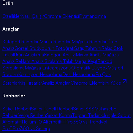
Ürün
Özellikler
Nasıl Çalışır
Chrome Eklentisi
Fiyatlandırma
Araçlar
Kategori Raporları
Marka Raporları
Mağaza Raporları
Ürün
Analiz
Görsel Stüdyo
Ürün Fotoğrafı
Satış Tahmini
Rakip Stok
Takibi
Ürün Araştırma
Kategori Analizi
Marka Analizi
Mağaza
Analizi
Reklam Analizi
Sıralama Takibi
Mega Keşif
Barkod
Sorgulama
Mağaza Entegrasyonu
Otomatik Buybox
Müşteri
Soruları
Komisyon Hesaplama
Desi Hesaplama
En Çok
Satanlar
Niş Fırsatlar
Analiz Araçları
Chrome Eklentisini Yükle
Rehberler
Satıcı Rehberi
Satıcı Paneli Rehberi
Satıcı SSS
Muhasebe
Rehberi
Vergi Rehberi
Şirket Kurma
Toptan Tedarik
Jungle Scout
Alternatifi
Helium 10 Alternatifi
TPro360 vs Trendyol
Pro
TPro360 vs Sellerg