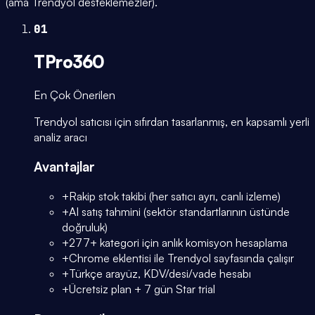
(ama Trendyol desteklemezler).
01
TPro360
En Çok Önerilen
Trendyol satıcısı için sıfırdan tasarlanmış, en kapsamlı yerli
analiz aracı
Avantajlar
+
Rakip stok takibi (her satıcı ayrı, canlı izleme)
+
AI satış tahmini (sektör standartlarının üstünde
doğruluk)
+
277+ kategori için anlık komisyon hesaplama
+
Chrome eklentisi ile Trendyol sayfasında çalışır
+
Türkçe arayüz, KDV/desi/vade hesabı
+
Ücretsiz plan + 7 gün Star trial