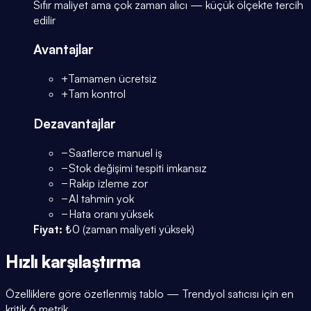
Sıfır maliyet ama çok zaman alıcı — küçük ölçekte tercih
edilir
Avantajlar
+
Tamamen ücretsiz
+
Tam kontrol
Dezavantajlar
−
Saatlerce manuel iş
−
Stok değişimi tespiti imkansız
−
Rakip izleme zor
−
AI tahmin yok
−
Hata oranı yüksek
Fiyat:
₺0 (zaman maliyeti yüksek)
Hızlı
karşılaştırma
Özelliklere göre özetlenmiş tablo — Trendyol satıcısı için en
kritik 6 metrik