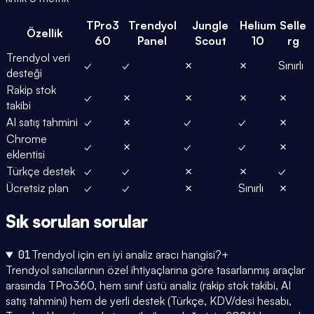
TPro3
Trendyol
Jungle
Helium
Selle
Özellik
60
Panel
Scout
10
rg
Trendyol veri
✓
✓
✗
✗
Sınırlı
desteği
Rakip stok
✓
✗
✗
✗
✗
takibi
AI satış tahmini
✓
✗
✓
✓
✗
Chrome
✓
✗
✓
✓
✗
eklentisi
Türkçe destek
✓
✓
✗
✗
✓
Ücretsiz plan
✓
✓
✗
Sınırlı
✗
Sık sorulan
sorular
01
Trendyol için en iyi analiz aracı hangisi?
+
Trendyol satıcılarının özel ihtiyaçlarına göre tasarlanmış araçlar
arasında TPro360, hem sınıf üstü analiz (rakip stok takibi, AI
satış tahmini) hem de yerli destek (Türkçe, KDV/desi hesabı,