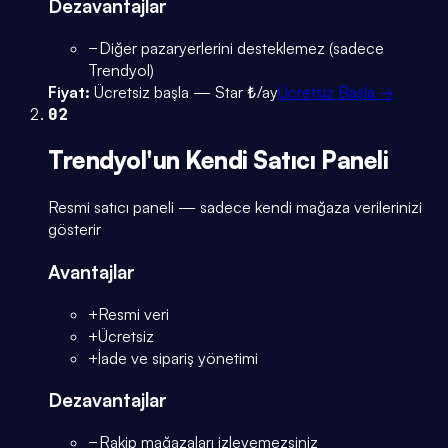
Dezavantajlar
−
Diğer pazaryerlerini desteklemez (sadece
Trendyol)
Fiyat:
Ücretsiz başla — Star ₺/ay
Ücretsiz Başla →
02
Trendyol'un Kendi Satıcı Paneli
Resmi satıcı paneli — sadece kendi mağaza verilerinizi
gösterir
Avantajlar
+
Resmi veri
+
Ücretsiz
+
İade ve sipariş yönetimi
Dezavantajlar
−
Rakip mağazaları izleyemezsiniz