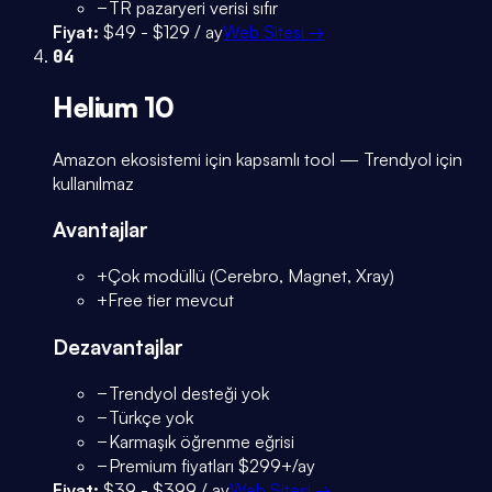
−
TR pazaryeri verisi sıfır
Fiyat:
$49 - $129 / ay
Web Sitesi →
04
Helium 10
Amazon ekosistemi için kapsamlı tool — Trendyol için
kullanılmaz
Avantajlar
+
Çok modüllü (Cerebro, Magnet, Xray)
+
Free tier mevcut
Dezavantajlar
−
Trendyol desteği yok
−
Türkçe yok
−
Karmaşık öğrenme eğrisi
−
Premium fiyatları $299+/ay
Fiyat:
$39 - $399 / ay
Web Sitesi →