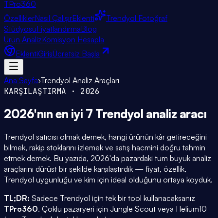
TPro
360
Özellikler
Nasıl Çalışır
Eklenti
Trendyol Fotoğraf
Stüdyosu
Fiyatlandırma
Blog
Ürün Analiz
Komisyon Hesapla
Eklenti
Giriş
Ücretsiz Başla
Ana Sayfa
›
Trendyol Analiz Araçları
KARŞILAŞTIRMA · 2026
2026'nın en iyi
7 Trendyol
analiz aracı
Trendyol satıcısı olmak demek, hangi ürünün kâr getireceğini
bilmek, rakip stoklarını izlemek ve satış hacmini doğru tahmin
etmek demek. Bu yazıda, 2026'da pazardaki tüm büyük analiz
araçlarını dürüst bir şekilde karşılaştırdık — fiyat, özellik,
Trendyol uygunluğu ve kim için ideal olduğunu ortaya koyduk.
TL;DR:
Sadece Trendyol için tek bir tool kullanacaksanız
TPro360
. Çoklu pazaryeri için Jungle Scout veya Helium10