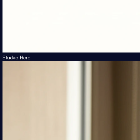
Stüdyo Hero