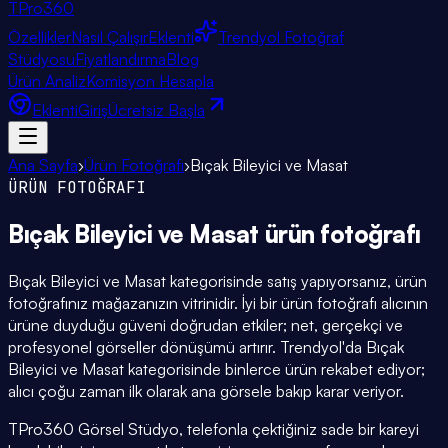
TPro
360
Özellikler
Nasıl Çalışır
Eklenti
Trendyol Fotoğraf
Stüdyosu
Fiyatlandırma
Blog
Ürün Analiz
Komisyon Hesapla
Eklenti
Giriş
Ücretsiz Başla
Ana Sayfa
›
Ürün Fotoğrafı
›
Bıçak Bileyici ve Masat
ÜRÜN FOTOĞRAFI
Bıçak Bileyici ve Masat
ürün fotoğrafı
Bıçak Bileyici ve Masat kategorisinde satış yapıyorsanız, ürün
fotoğrafınız mağazanızın vitrinidir. İyi bir ürün fotoğrafı alıcının
ürüne duyduğu güveni doğrudan etkiler; net, gerçekçi ve
profesyonel görseller dönüşümü artırır. Trendyol'da Bıçak
Bileyici ve Masat kategorisinde binlerce ürün rekabet ediyor;
alıcı çoğu zaman ilk olarak ana görsele bakıp karar veriyor.
TPro360 Görsel Stüdyo, telefonla çektiğiniz sade bir kareyi