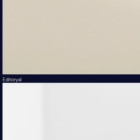
Editöryal