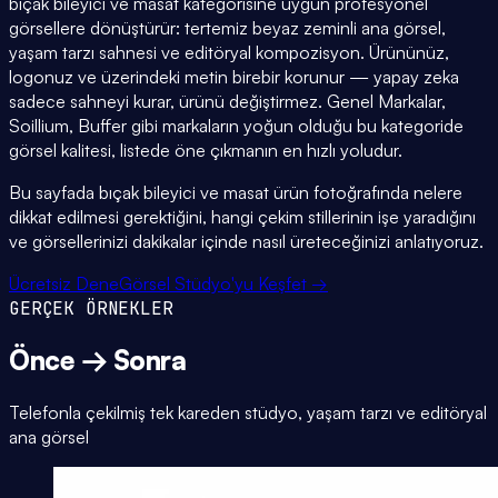
bıçak bileyici ve masat kategorisine uygun profesyonel
görsellere dönüştürür: tertemiz beyaz zeminli ana görsel,
yaşam tarzı sahnesi ve editöryal kompozisyon. Ürününüz,
logonuz ve üzerindeki metin birebir korunur — yapay zeka
sadece sahneyi kurar, ürünü değiştirmez. Genel Markalar,
Soillium, Buffer gibi markaların yoğun olduğu bu kategoride
görsel kalitesi, listede öne çıkmanın en hızlı yoludur.
Bu sayfada bıçak bileyici ve masat ürün fotoğrafında nelere
dikkat edilmesi gerektiğini, hangi çekim stillerinin işe yaradığını
ve görsellerinizi dakikalar içinde nasıl üreteceğinizi anlatıyoruz.
Ücretsiz Dene
Görsel Stüdyo'yu Keşfet →
GERÇEK ÖRNEKLER
Önce → Sonra
Telefonla çekilmiş tek kareden stüdyo, yaşam tarzı ve editöryal
ana görsel