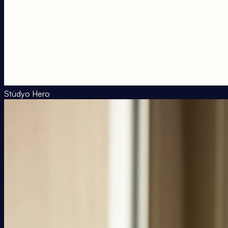
Stüdyo Hero