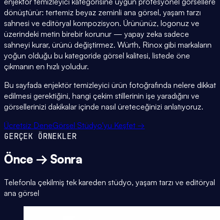
enjektör temizleyici kategorisine uygun profesyonel görsellere
dönüştürür: tertemiz beyaz zeminli ana görsel, yaşam tarzı
sahnesi ve editöryal kompozisyon. Ürününüz, logonuz ve
üzerindeki metin birebir korunur — yapay zeka sadece
sahneyi kurar, ürünü değiştirmez. Würth, Rinox gibi markaların
yoğun olduğu bu kategoride görsel kalitesi, listede öne
çıkmanın en hızlı yoludur.
Bu sayfada enjektör temizleyici ürün fotoğrafında nelere dikkat
edilmesi gerektiğini, hangi çekim stillerinin işe yaradığını ve
görsellerinizi dakikalar içinde nasıl üreteceğinizi anlatıyoruz.
Ücretsiz Dene
Görsel Stüdyo'yu Keşfet →
GERÇEK ÖRNEKLER
Önce → Sonra
Telefonla çekilmiş tek kareden stüdyo, yaşam tarzı ve editöryal
ana görsel