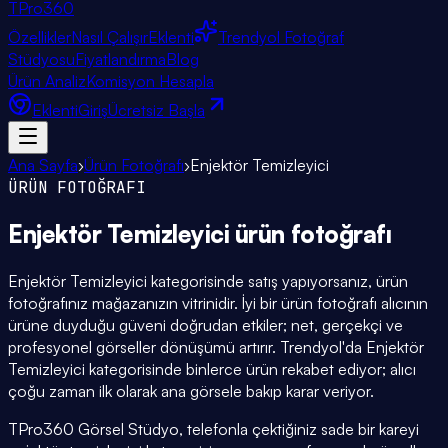
TPro
360
Özellikler
Nasıl Çalışır
Eklenti
Trendyol Fotoğraf
Stüdyosu
Fiyatlandırma
Blog
Ürün Analiz
Komisyon Hesapla
Eklenti
Giriş
Ücretsiz Başla
Ana Sayfa
›
Ürün Fotoğrafı
›
Enjektör Temizleyici
ÜRÜN FOTOĞRAFI
Enjektör Temizleyici
ürün fotoğrafı
Enjektör Temizleyici kategorisinde satış yapıyorsanız, ürün
fotoğrafınız mağazanızın vitrinidir. İyi bir ürün fotoğrafı alıcının
ürüne duyduğu güveni doğrudan etkiler; net, gerçekçi ve
profesyonel görseller dönüşümü artırır. Trendyol'da Enjektör
Temizleyici kategorisinde binlerce ürün rekabet ediyor; alıcı
çoğu zaman ilk olarak ana görsele bakıp karar veriyor.
TPro360 Görsel Stüdyo, telefonla çektiğiniz sade bir kareyi