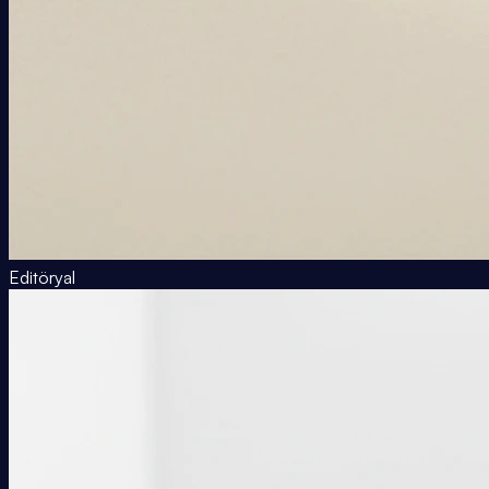
Editöryal