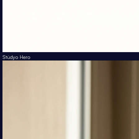
Stüdyo Hero