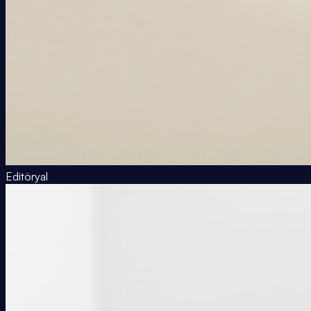
Editöryal