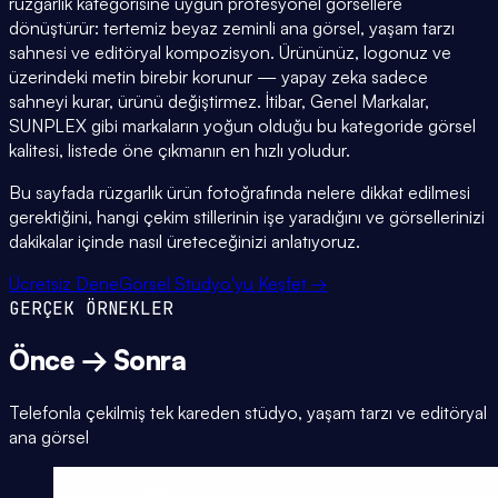
rüzgarlık kategorisine uygun profesyonel görsellere
dönüştürür: tertemiz beyaz zeminli ana görsel, yaşam tarzı
sahnesi ve editöryal kompozisyon. Ürününüz, logonuz ve
üzerindeki metin birebir korunur — yapay zeka sadece
sahneyi kurar, ürünü değiştirmez. İtibar, Genel Markalar,
SUNPLEX gibi markaların yoğun olduğu bu kategoride görsel
kalitesi, listede öne çıkmanın en hızlı yoludur.
Bu sayfada rüzgarlık ürün fotoğrafında nelere dikkat edilmesi
gerektiğini, hangi çekim stillerinin işe yaradığını ve görsellerinizi
dakikalar içinde nasıl üreteceğinizi anlatıyoruz.
Ücretsiz Dene
Görsel Stüdyo'yu Keşfet →
GERÇEK ÖRNEKLER
Önce → Sonra
Telefonla çekilmiş tek kareden stüdyo, yaşam tarzı ve editöryal
ana görsel