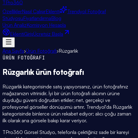
TPro
360
Özellikler
Nasıl Çalışır
Eklenti
Trendyol Fotoğraf
Stüdyosu
Fiyatlandırma
Blog
Ürün Analiz
Komisyon Hesapla
Eklenti
Giriş
Ücretsiz Başla
Ana Sayfa
›
Ürün Fotoğrafı
›
Rüzgarlık
ÜRÜN FOTOĞRAFI
Rüzgarlık
ürün fotoğrafı
Rüzgarlık kategorisinde satış yapıyorsanız, ürün fotoğrafınız
mağazanızın vitrinidir. İyi bir ürün fotoğrafı alıcının ürüne
duyduğu güveni doğrudan etkiler; net, gerçekçi ve
profesyonel görseller dönüşümü artırır. Trendyol'da Rüzgarlık
kategorisinde binlerce ürün rekabet ediyor; alıcı çoğu zaman
ilk olarak ana görsele bakıp karar veriyor.
TPro360 Görsel Stüdyo, telefonla çektiğiniz sade bir kareyi