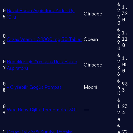
₺
1.
0
Nazal Burun Aspiratörü Yedek Uç
2
38
Otribebe
5
2
10'lu
0
0
₺
1.
0
2
11
Orzax Vitamin C 1000 mg 30 Tablet
Ocean
6
9
0
0
₺
1.
0
Bebekler için Yumuşak Uçlu Burun
2
05
Otribebe
7
8
Aspiratörü
0
6
₺
0
93
- Giyilebilir Göğüs Pompası
Mochi
4
8
3
K
₺
0
1
83
Wee Baby Dijital Termometre 301
—
9
2
4
4
₺
1
Orzax Balık Yağı Şurubu Portakal
4
72