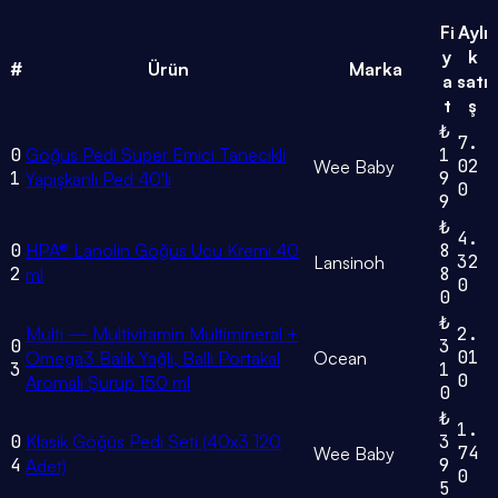
Fi
Aylı
y
k
#
Ürün
Marka
a
satı
t
ş
₺
7.
0
Göğüs Pedi Süper Emici Tanecikli
1
02
Wee Baby
1
9
Yapışkanlı Ped 40'lı
0
9
₺
4.
0
HPA® Lanolin Göğüs Ucu Kremi 40
8
32
Lansinoh
2
8
ml
0
0
₺
Multi — Multivitamin Multimineral +
2.
0
3
01
Omega3 Balık Yağlı, Ballı Portakal
Ocean
3
1
0
Aromalı Şurup 150 ml
0
₺
1.
0
Klasik Göğüs Pedi Seti (40x3 120
3
74
Wee Baby
4
9
Adet)
0
5