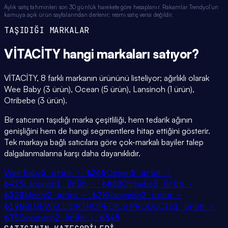
Aylık satış tahminleri son 30 günlük harekete göre hesaplanır. Rakamlar Trendyol'un
kamuya açık ürün sayfalarından derlenir; resmi satış verisi değildir.
TAŞIDIĞI MARKALAR
VİTACİTY
hangi
markaları
satıyor?
VİTACİTY, 8 farklı markanın ürününü listeliyor; ağırlıklı olarak
Wee Baby (3 ürün), Ocean (5 ürün), Lansinoh (1 ürün),
Otribebe (3 ürün).
Bir satıcının taşıdığı marka çeşitliliği, hem tedarik ağının
genişliğini hem de hangi segmentlere hitap ettiğini gösterir.
Tek markaya bağlı satıcılara göre çok-markalı bayiler talep
dalgalanmalarına karşı daha dayanıklıdır.
Wee Baby
3
ürün ·
₺265
Ocean
5
ürün ·
₺425
Lansinoh
1
ürün ·
₺880
Otribebe
3
ürün ·
₺328
Mochi
2
ürün ·
₺2K
Hanymish
2
ürün ·
₺180
BLUEWELL ORTHOPEDICS PRODUCTS
1
ürün ·
₺75
Sinomarin
2
ürün ·
₺545