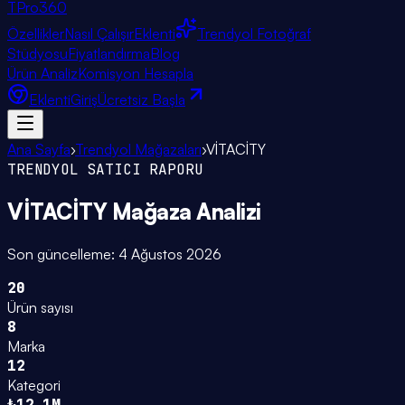
TPro
360
Özellikler
Nasıl Çalışır
Eklenti
Trendyol Fotoğraf
Stüdyosu
Fiyatlandırma
Blog
Ürün Analiz
Komisyon Hesapla
Eklenti
Giriş
Ücretsiz Başla
Ana Sayfa
›
Trendyol Mağazaları
›
VİTACİTY
TRENDYOL SATICI RAPORU
VİTACİTY
Mağaza Analizi
Son güncelleme:
4 Ağustos 2026
20
Ürün sayısı
8
Marka
12
Kategori
₺12.1M