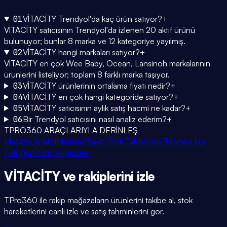
01
VİTACİTY Trendyol'da kaç ürün satıyor?
+
VİTACİTY satıcısının Trendyol'da izlenen 20 aktif ürünü
bulunuyor; bunlar 8 marka ve 12 kategoriye yayılmış.
02
VİTACİTY hangi markaları satıyor?
+
VİTACİTY en çok Wee Baby, Ocean, Lansinoh markalarının
ürünlerini listeliyor; toplam 8 farklı marka taşıyor.
03
VİTACİTY ürünlerinin ortalama fiyatı nedir?
+
04
VİTACİTY en çok hangi kategoride satıyor?
+
05
VİTACİTY satıcısının aylık satış hacmi ne kadar?
+
06
Bir Trendyol satıcısını nasıl analiz ederim?
+
TPRO360 ARAÇLARIYLA DERİNLEŞ
Mağaza Analizi
Markalar
Rakip Stok Takibi
Satış Tahmini
Ürün
Fotoğrafı
Tüm Mağazalar
VİTACİTY
ve rakiplerini
izle
TPro360 ile rakip mağazaların ürünlerini takibe al, stok
hareketlerini canlı izle ve satış tahminlerini gör.