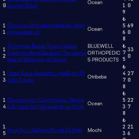
Ocean
0
1
0
Aromalı 150ml
9
₺
1
Gummies Multivitamin Kids 60 Adet
5
69
Ocean
1
6
0
Çiğnenebilir Jel
8
2'li Şırıngalı Bebek Burun Yıkama
BLUEWELL
₺
1
33
7
Enjektörü Nazal Aspiratör Temizleme
ORTHOPEDIC
2
0
5
Aparatı Silikon Uç ve Şırınga
S PRODUCTS
₺
1
Nazal Burun Aspiratörü Yedek Uç 10
4
27
Otribebe
3
7
0
Adet 3 Adet
8
₺
1
Gummies Iron Demir İçeren Takviye
5
22
Ocean
4
3
7
Edici Gıda 60 Çiğnenebilir Jel Form
8
₺
1
2
21
Anne Sütü Saklama Poşeti 25 Adet
Mochi
5
3
6