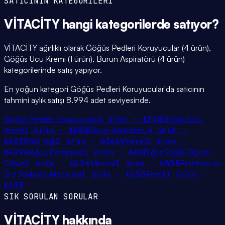
SATICININ KATEGORİLERİ
VİTACİTY
hangi
kategorilerde
satıyor?
VİTACİTY ağırlıklı olarak Göğüs Pedleri Koruyucular (4 ürün),
Göğüs Ucu Kremi (1 ürün), Burun Aspiratörü (4 ürün)
kategorilerinde satış yapıyor.
En yoğun kategori Göğüs Pedleri Koruyucular'da satıcının
tahmini aylık satışı 8.994 adet seviyesinde.
Göğüs Pedleri Koruyucular
4
ürün ·
₺240
Göğüs Ucu
Kremi
1
ürün ·
₺880
Burun Aspiratörü
4
ürün ·
₺265
Balık Yağı
2
ürün ·
₺364
Vitamin
2
ürün ·
₺429
Göğüs Pompaları
1
ürün ·
₺4K
Diğer Sağlık Ölçüm
Cihazı
1
ürün ·
₺124
Mineral
1
ürün ·
₺538
Emzirme ve
Süt Saklama Aksesuarı
1
ürün ·
₺230
Emzik
1
ürün ·
₺195
SIK SORULAN SORULAR
VİTACİTY
hakkında