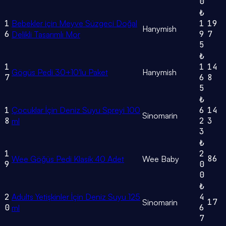
0
₺
1
Bebekler için Meyve Süzgeci Doğal
1
19
Hanymish
6
9
7
Delikli Tasarımlı Mor
5
₺
1
1
14
Gögüs Pedi 30+10'lu Paket
Hanymish
7
6
8
5
₺
1
Çocuklar İçin Deniz Suyu Spreyi 100
6
14
Sinomarin
8
2
3
ml
3
₺
1
2
86
Wee Göğüs Pedi Klasik 40 Adet
Wee Baby
9
0
0
₺
2
Adults Yetişkinler İçin Deniz Suyu 125
4
17
Sinomarin
0
6
ml
7