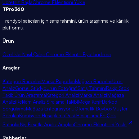
Ücretsiz Başla
Chrome Eklentisini Yükle
TPro
360
Trendyol satıcıları için satış tahmini, ürün araştırma ve kârlılık
platformu.
Ürün
Özellikler
Nasıl Çalışır
Chrome Eklentisi
Fiyatlandırma
Araçlar
Kategori Raporları
Marka Raporları
Mağaza Raporları
Ürün
Analiz
Görsel Stüdyo
Ürün Fotoğrafı
Satış Tahmini
Rakip Stok
Takibi
Ürün Araştırma
Kategori Analizi
Marka Analizi
Mağaza
Analizi
Reklam Analizi
Sıralama Takibi
Mega Keşif
Barkod
Sorgulama
Mağaza Entegrasyonu
Otomatik Buybox
Müşteri
Soruları
Komisyon Hesaplama
Desi Hesaplama
En Çok
Satanlar
Niş Fırsatlar
Analiz Araçları
Chrome Eklentisini Yükle
Rehberler