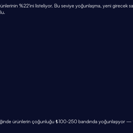
rünlerinin %22'ini listeliyor. Bu seviye yoğunlaşma, yeni girecek s
lu.
diğinde ürünlerin çoğunluğu ₺100-250 bandında yoğunlaşıyor — to