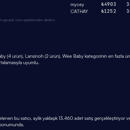
₺490
3
3
mycey
₺125
2
3
CATHAY
muya açık ürün sayfalarından derlenir.
y (4 ürün), Lansinoh (2 ürün). Wee Baby kategorinin en fazla ürü
rtalamasıyla uyumlu.
stelenen bu satıcı, aylık yaklaşık 13.460 adet satış gerçekleştiriyor
u konumunda.