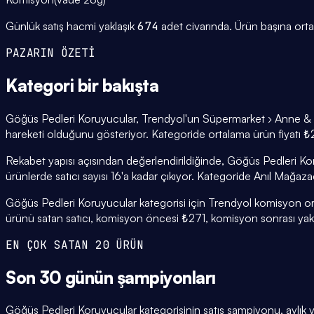
Günlük satış hacmi yaklaşık
674
adet civarında.
Ürün başına ort
PAZARIN ÖZETİ
Kategori
bir bakışta
Göğüs Pedleri Koruyucular, Trendyol'un Süpermarket › Anne & Beb
hareketi olduğunu gösteriyor. Kategoride ortalama ürün fiyatı ₺27
Rekabet yapısı açısından değerlendirildiğinde, Göğüs Pedleri Ko
ürünlerde satıcı sayısı 16'a kadar çıkıyor. Kategoride Anıl Mağazac
Göğüs Pedleri Koruyucular kategorisi için Trendyol komisyon ora
ürünü satan satıcı, komisyon öncesi ₺271, komisyon sonrası yakla
EN ÇOK SATAN 20 ÜRÜN
Son 30 günün
şampiyonları
Göğüs Pedleri Koruyucular kategorisinin satış şampiyonu, aylık y