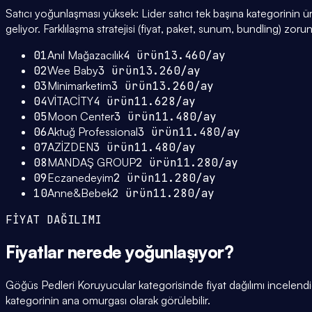
Satıcı yoğunlaşması yüksek: Lider satıcı tek başına kategorinin ü
geliyor. Farklılaşma stratejisi (fiyat, paket, sunum, bundling) zorun
01
Anıl Mağazacılık
4
ürün
13.460
/ay
02
Wee Baby
3
ürün
13.260
/ay
03
Minimarketim
3
ürün
13.260
/ay
04
VİTACİTY
4
ürün
11.628
/ay
05
Moon Center
3
ürün
11.480
/ay
06
Aktuğ Professional
3
ürün
11.480
/ay
07
AZİZDEN
3
ürün
11.480
/ay
08
MANDAŞ GROUP
2
ürün
11.280
/ay
09
Eczanedeyim
2
ürün
11.280
/ay
10
Anne&Bebek
2
ürün
11.280
/ay
FİYAT DAĞILIMI
Fiyatlar
nerede yoğunlaşıyor
?
Göğüs Pedleri Koruyucular kategorisinde fiyat dağılımı incelen
kategorinin ana omurgası olarak görülebilir.