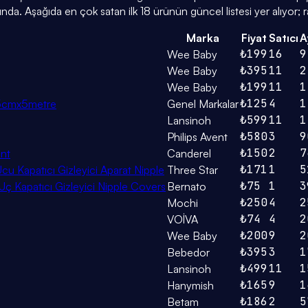
da. Aşağıda en çok satan ilk 18 ürünün güncel listesi yer alıyor; 
Marka
Fiyat
Satıcı
A
₺199
16
9
Wee Baby
₺395
11
2
Wee Baby
₺199
11
1
Wee Baby
₺125
4
1
o 5cmx5metre
Genel Markalar
₺599
11
1
Lansinoh
₺580
3
9
Philips Avent
₺150
2
7
ant
Canderel
₺171
1
5
cu Kapatıcı Gizleyici Aparat Nipple
Three Star
₺75
1
3
ç Kapatıcı Gizleyici Nipple Covers
Bernato
₺250
4
2
Mochi
₺74
4
2
VOİVA
₺200
9
2
Wee Baby
₺395
3
1
Bebedor
₺499
11
1
Lansinoh
₺165
9
1
Hanymish
₺186
2
5
Betam