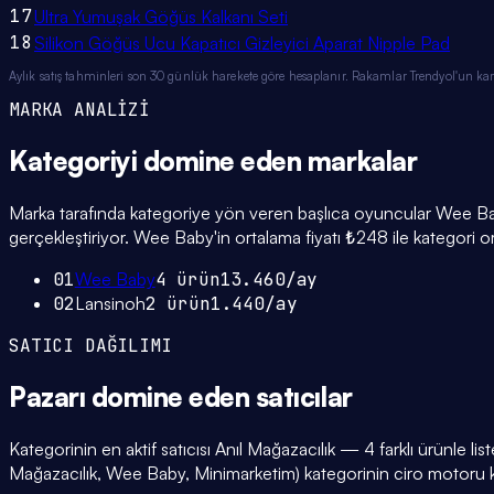
17
Ultra Yumuşak Göğüs Kalkanı Seti
18
Silikon Göğüs Ucu Kapatıcı Gizleyici Aparat Nipple Pad
Aylık satış tahminleri son 30 günlük harekete göre hesaplanır. Rakamlar Trendyol'un ka
MARKA ANALİZİ
Kategoriyi domine eden
markalar
Marka tarafında kategoriye yön veren başlıca oyuncular Wee Bab
gerçekleştiriyor. Wee Baby'in ortalama fiyatı ₺248 ile kategori o
01
Wee Baby
4
ürün
13.460
/ay
02
Lansinoh
2
ürün
1.440
/ay
SATICI DAĞILIMI
Pazarı domine eden
satıcılar
Kategorinin en aktif satıcısı Anıl Mağazacılık — 4 farklı ürünle li
Mağazacılık, Wee Baby, Minimarketim) kategorinin ciro motor