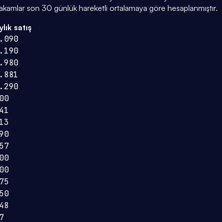
rakamlar son 30 günlük hareketli ortalamaya göre hesaplanmıştır.
ylık satış
.090
.190
.980
.881
.290
00
41
13
90
57
00
00
75
50
48
7