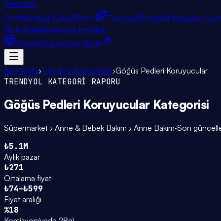
TPro
360
Özellikler
Nasıl Çalışır
Eklenti
Trendyol Fotoğraf Stüdyosu
Fiya
Ürün Analiz
Komisyon Hesapla
Eklenti
Giriş
Ücretsiz Başla
Ana Sayfa
›
Trendyol Kategorileri
›
Göğüs Pedleri Koruyucular
TRENDYOL KATEGORİ RAPORU
Göğüs Pedleri Koruyucular
Kategorisi
Süpermarket › Anne & Bebek Bakım › Anne Bakım
·
Son güncel
₺5.1M
Aylık pazar
₺271
Ortalama fiyat
₺74–₺599
Fiyat aralığı
%18
Komisyon
(
vade 28g
)