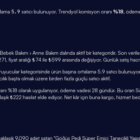
alama
5.9
satıcı bulunuyor.
Trendyol komisyon oranı
%
18
, ödem
ek Bakım › Anne Bakım dalında aktif bir kategoridir. Son veriler,
1, fiyat aralığı ₺74 ile ₺599 arasında değişiyor. Günlük satış hac
ruyucular kategorisinde ürün başına ortalama 5.9 satıcı bulunuyo
ılık başta olmak üzere birden fazla güçlü satıcı aktif.
nı %18 olarak uygulanıyor, ödeme vadesi 28 gündür. Bu oran Süperm
şık ₺222 hasılat elde ediyor. Net kâr için buna kargo, hizmet bede
aklaşık 9.090 adet satan "Göğüs Pedi Süper Emici Tanecikli Yapışk