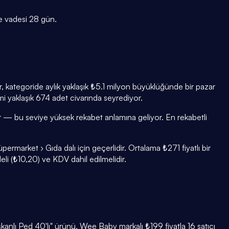
e vadesi
28
gün.
 kategoride aylık yaklaşık ₺5.1 milyon büyüklüğünde bir pazar
mi yaklaşık 674 adet civarında seyrediyor.
r — bu seviye yüksek rekabet anlamına geliyor. En rekabetli
arket › Gıda dalı için geçerlidir. Ortalama ₺271 fiyatlı bir
li (₺10,20) ve KDV dahil edilmelidir.
anlı Ped 40'lı" ürünü. Wee Baby markalı ₺199 fiyatla 16 satıcı