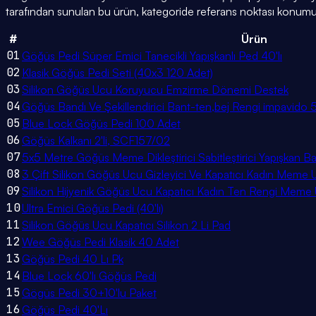
tarafından sunulan bu ürün, kategoride referans noktası konumun
#
Ürün
01
Göğüs Pedi Süper Emici Tanecikli Yapışkanlı Ped 40'lı
02
Klasik Göğüs Pedi Seti (40x3 120 Adet)
03
Silikon Göğüs Ucu Koruyucu Emzirme Dönemi Destek
04
Göğüs Bandı Ve Şekillendirici Bant-ten,bej Rengi impavid
05
Blue Lock Göğüs Pedi 100 Adet
06
Göğüs Kalkanı 2'li, SCF157/02
07
5x5 Metre Göğüs Meme Dikleştirici Sabitleştirici Yapışkan B
08
3 Çift Silikon Göğüs Ucu Gizleyici Ve Kapatıcı Kadın Meme U
09
Silikon Hijyenik Göğüs Ucu Kapatıcı Kadın Ten Rengi Meme U
10
Ultra Emici Göğüs Pedi (40'lı)
11
Silikon Göğüs Ucu Kapatıcı Silikon 2 Li Pad
12
Wee Göğüs Pedi Klasik 40 Adet
13
Göğüs Pedi 40 Lı Pk
14
Blue Lock 60'lı Göğüs Pedi
15
Gögüs Pedi 30+10'lu Paket
16
Göğüs Pedi 40'Lı