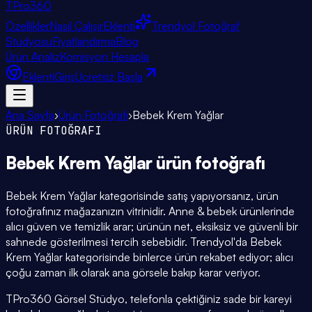
TPro
360
Özellikler
Nasıl Çalışır
Eklenti
Trendyol Fotoğraf
Stüdyosu
Fiyatlandırma
Blog
Ürün Analiz
Komisyon Hesapla
Eklenti
Giriş
Ücretsiz Başla
Ana Sayfa
›
Ürün Fotoğrafı
›
Bebek Krem Yağlar
ÜRÜN FOTOĞRAFI
Bebek Krem Yağlar
ürün fotoğrafı
Bebek Krem Yağlar kategorisinde satış yapıyorsanız, ürün
fotoğrafınız mağazanızın vitrinidir. Anne & bebek ürünlerinde
alıcı güven ve temizlik arar; ürünün net, eksiksiz ve güvenli bir
sahnede gösterilmesi tercih sebebidir. Trendyol'da Bebek
Krem Yağlar kategorisinde binlerce ürün rekabet ediyor; alıcı
çoğu zaman ilk olarak ana görsele bakıp karar veriyor.
TPro360 Görsel Stüdyo, telefonla çektiğiniz sade bir kareyi