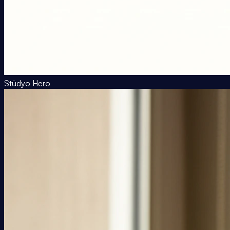
Stüdyo Hero