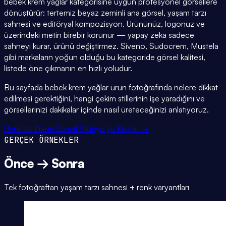
bebek krem yağlar kategorisine uygun profesyonel görsellere
dönüştürür: tertemiz beyaz zeminli ana görsel, yaşam tarzı
sahnesi ve editöryal kompozisyon. Ürününüz, logonuz ve
üzerindeki metin birebir korunur — yapay zeka sadece
sahneyi kurar, ürünü değiştirmez. Siveno, Sudocrem, Mustela
gibi markaların yoğun olduğu bu kategoride görsel kalitesi,
listede öne çıkmanın en hızlı yoludur.
Bu sayfada bebek krem yağlar ürün fotoğrafında nelere dikkat
edilmesi gerektiğini, hangi çekim stillerinin işe yaradığını ve
görsellerinizi dakikalar içinde nasıl üreteceğinizi anlatıyoruz.
Ücretsiz Dene
Görsel Stüdyo'yu Keşfet →
GERÇEK ÖRNEKLER
Önce → Sonra
Tek fotoğraftan yaşam tarzı sahnesi + renk varyantları