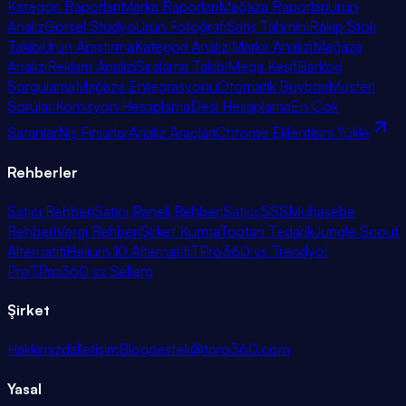
Kategori Raporları
Marka Raporları
Mağaza Raporları
Ürün
Analiz
Görsel Stüdyo
Ürün Fotoğrafı
Satış Tahmini
Rakip Stok
Takibi
Ürün Araştırma
Kategori Analizi
Marka Analizi
Mağaza
Analizi
Reklam Analizi
Sıralama Takibi
Mega Keşif
Barkod
Sorgulama
Mağaza Entegrasyonu
Otomatik Buybox
Müşteri
Soruları
Komisyon Hesaplama
Desi Hesaplama
En Çok
Satanlar
Niş Fırsatlar
Analiz Araçları
Chrome Eklentisini Yükle
Rehberler
Satıcı Rehberi
Satıcı Paneli Rehberi
Satıcı SSS
Muhasebe
Rehberi
Vergi Rehberi
Şirket Kurma
Toptan Tedarik
Jungle Scout
Alternatifi
Helium 10 Alternatifi
TPro360 vs Trendyol
Pro
TPro360 vs Sellerg
Şirket
Hakkımızda
İletişim
Blog
destek@tpro360.com
Yasal