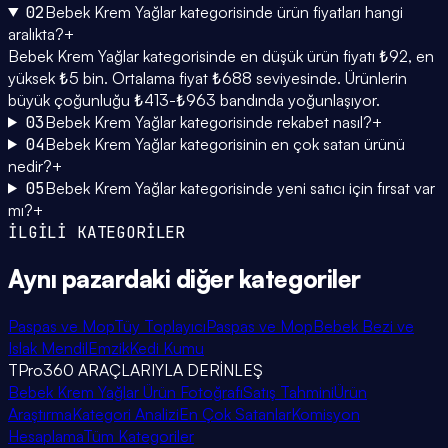
02
Bebek Krem Yağlar kategorisinde ürün fiyatları hangi
aralıkta?
+
Bebek Krem Yağlar kategorisinde en düşük ürün fiyatı ₺92, en
yüksek ₺5 bin. Ortalama fiyat ₺688 seviyesinde. Ürünlerin
büyük çoğunluğu ₺413-₺963 bandında yoğunlaşıyor.
03
Bebek Krem Yağlar kategorisinde rekabet nasıl?
+
04
Bebek Krem Yağlar kategorisinin en çok satan ürünü
nedir?
+
05
Bebek Krem Yağlar kategorisinde yeni satıcı için fırsat var
mı?
+
İLGİLİ KATEGORİLER
Aynı pazardaki
diğer kategoriler
Paspas ve Mop
Tüy Toplayıcı
Paspas ve Mop
Bebek Bezi ve
Islak Mendil
Emzik
Kedi Kumu
TPro360 ARAÇLARIYLA DERİNLEŞ
Bebek Krem Yağlar Ürün Fotoğrafı
Satış Tahmini
Ürün
Araştırma
Kategori Analizi
En Çok Satanlar
Komisyon
Hesaplama
Tüm Kategoriler