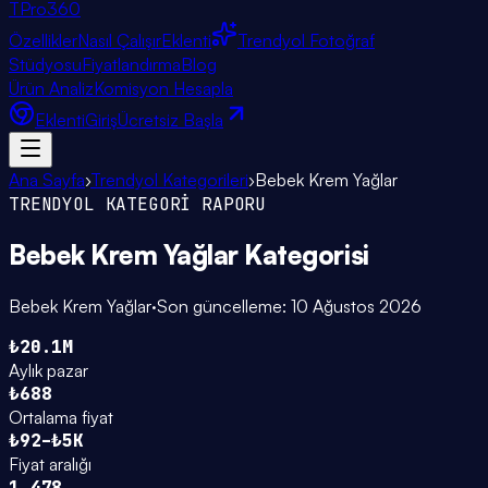
TPro
360
Özellikler
Nasıl Çalışır
Eklenti
Trendyol Fotoğraf
Stüdyosu
Fiyatlandırma
Blog
Ürün Analiz
Komisyon Hesapla
Eklenti
Giriş
Ücretsiz Başla
Ana Sayfa
›
Trendyol Kategorileri
›
Bebek Krem Yağlar
TRENDYOL KATEGORİ RAPORU
Bebek Krem Yağlar
Kategorisi
Bebek Krem Yağlar
·
Son güncelleme:
10 Ağustos 2026
₺20.1M
Aylık pazar
₺688
Ortalama fiyat
₺92–₺5K
Fiyat aralığı
1.478