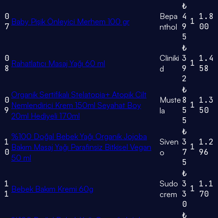
₺
0
Bepa
4
1.8
1
Baby Pişik Önleyici Merhem 100 gr
7
9
00
nthol
5
₺
0
Cliniki
3
1.4
1
Rahatlatıcı Masaj Yağı 60 ml
8
9
58
d
2
₺
Organik Sertifikalı Stelatopia+ Atopik Cilt
0
Muste
8
1.3
1
Nemlendirici Krem 150ml Seyahat Boy
9
5
50
la
20ml Hediyeli 170ml
5
₺
%100 Doğal Bebek Yağı Organik Jojoba
1
Siven
3
1.2
1
Bakım Masaj Yağı Parafinsiz Bitkisel Vegan
0
7
96
o
50 ml
5
₺
1
Sudo
3
1.1
1
Bebek Bakım Kremi 60g
1
3
70
crem
0
₺