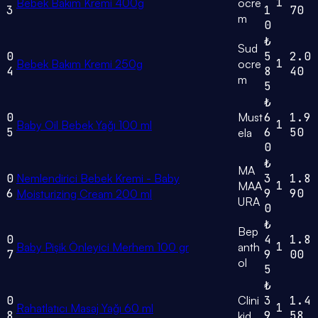
1
Bebek Bakım Kremi 400g
ocre
3
1
70
m
0
₺
Sud
0
5
2.0
1
Bebek Bakım Kremi 250g
ocre
4
8
40
m
5
₺
0
Must
6
1.9
1
Baby Oil Bebek Yağı 100 ml
5
6
50
ela
0
₺
MA
0
Nemlendirici Bebek Kremi - Baby
3
1.8
1
MAA
6
9
90
Moisturizing Cream 200 ml
URA
0
₺
Bep
0
4
1.8
1
Baby Pişik Önleyici Merhem 100 gr
anth
7
9
00
ol
5
₺
0
Clini
3
1.4
1
Rahatlatıcı Masaj Yağı 60 ml
8
9
58
kid