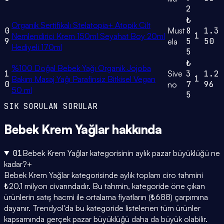
2
₺
Organik Sertifikalı Stelatopia+ Atopik Cilt
0
Must
8
1.3
1
Nemlendirici Krem 150ml Seyahat Boy 20ml
9
5
50
ela
Hediyeli 170ml
5
₺
%100 Doğal Bebek Yağı Organik Jojoba
1
Sive
3
1.2
1
Bakım Masaj Yağı Parafinsiz Bitkisel Vegan
0
7
96
no
50 ml
5
SIK SORULAN SORULAR
Bebek Krem Yağlar
hakkında
01
Bebek Krem Yağlar kategorisinin aylık pazar büyüklüğü ne
kadar?
+
Bebek Krem Yağlar kategorisinde aylık toplam ciro tahmini
₺20.1 milyon civarındadır. Bu tahmin, kategoride öne çıkan
ürünlerin satış hacmi ile ortalama fiyatların (₺688) çarpımına
dayanır. Trendyol'da bu kategoride listelenen tüm ürünler
kapsamında gerçek pazar büyüklüğü daha da büyük olabilir.