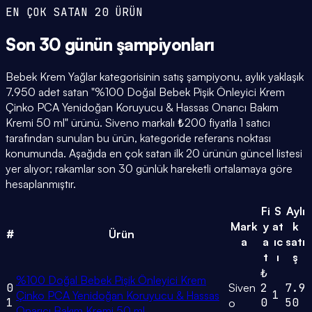
EN ÇOK SATAN 20 ÜRÜN
Son 30 günün
şampiyonları
Bebek Krem Yağlar kategorisinin satış şampiyonu, aylık yaklaşık
7.950 adet satan "%100 Doğal Bebek Pişik Önleyici Krem
Çinko PCA Yenidoğan Koruyucu & Hassas Onarıcı Bakım
Kremi 50 ml" ürünü. Siveno markalı ₺200 fiyatla 1 satıcı
tarafından sunulan bu ürün, kategoride referans noktası
konumunda. Aşağıda en çok satan ilk 20 ürünün güncel listesi
yer alıyor; rakamlar son 30 günlük hareketli ortalamaya göre
hesaplanmıştır.
Fi
S
Aylı
Mark
y
at
k
#
Ürün
a
a
ıc
satı
t
ı
ş
₺
%100 Doğal Bebek Pişik Önleyici Krem
0
Siven
2
7.9
1
Çinko PCA Yenidoğan Koruyucu & Hassas
1
0
50
o
Onarıcı Bakım Kremi 50 ml