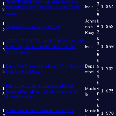
%100 Doğal Bebek Yağı Organik Jojoba
1
3
1
864
Bakım Masaj Yağı Parafinsiz Bitkisel Vegan
Incia
2
1
110 ml
5
Johns
₺
1
9
1
842
Johnson's Bebek Yağı 200 ml
on´s
3
2
Baby
₺
ATOPURE ® %100 Doğal Pişik Önleyici Jel
1
3
1
840
Krem Organik Yalancı İğde Bakım Kremi
Incia
4
1
Bitkisel 60 ml
5
₺
1
Baby Pişik Önleyici Merhem 100 gr & Baby
Bepa
6
1
702
5
4
Pişik Merhemi 20 gr
nthol
9
₺
Bebek Pişik Önleyici Koruyucu Doğal
1
Muste
4
1
675
Kökenli Bakım Kremi 50ml Seyahat Boy
6
0
la
5+5ml Hediyeli
4
₺
1
Stelatopia Intense Kızarıklık Ve Kaşın tı
Muste
5
1
570