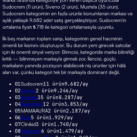
Marka tarafında kategoriye yön veren başlıca oyuncular
Sudocrem (11 ürün), Siveno (2 ürün), Mustela (35 ürün).
Sudocrem kategorinin en fazla ürünle konumlanan markası ve
aylık yaklaşık 9.682 adet satış gerçekleştiriyor. Sudocrem'in
ortalama fiyatı ₺718 ile kategori ortalamasıyla uyumlu.
İlk beş markanın toplam satışı, kategorinin genel hacminin
önemli bir kısmını oluşturuyor. Bu durum yeni girecek satıcılar
için iki önemli sinyal veriyor: Birincisi, kategoride marka bilinirliği
kritik — bilinmeyen markayla girmek zor. İkincisi, güçlü
markaların yanında pozisyon alabilecek niş ürünler için hâlâ
alan var, çünkü kategori tek bir markayla dominant değil.
01
Sudocrem
11
ürün
9.682
/ay
02
Siveno
2
ürün
9.246
/ay
03
Mustela
35
ürün
8.287
/ay
04
Bepanthol
12
ürün
3.853
/ay
05
MAMAAURA
2
ürün
2.187
/ay
06
Incia
5
ürün
1.929
/ay
07
Clinikid
3
ürün
1.740
/ay
08
Sebamed
6
ürün
1.479
/ay