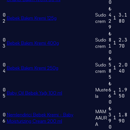
0
₺
0
Sudo
4
3.1
1
Bebek Bakım Kremi 125g
2
2
80
crem
9
₺
0
Sudo
8
2.3
1
Bebek Bakım Kremi 400g
3
1
70
crem
0
₺
0
Sudo
5
2.0
1
Bebek Bakım Kremi 250g
4
8
40
crem
5
₺
0
Muste
6
1.9
1
Baby Oil Bebek Yağı 100 ml
5
6
50
la
0
₺
MAM
0
Nemlendirici Bebek Kremi - Baby
3
1.8
1
AAUR
6
9
90
Moisturizing Cream 200 ml
A
0