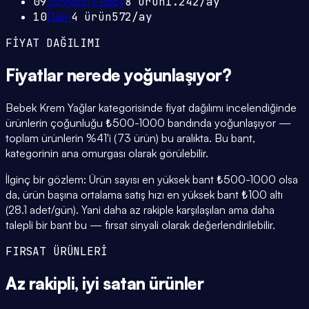
09
Johnson´s Baby
8
ürün
1.242
/ay
10
Dalin
4
ürün
572
/ay
FİYAT DAĞILIMI
Fiyatlar
nerede yoğunlaşıyor
?
Bebek Krem Yağlar kategorisinde fiyat dağılımı incelendiğinde
ürünlerin çoğunluğu ₺500-1000 bandında yoğunlaşıyor —
toplam ürünlerin %41'i (73 ürün) bu aralıkta. Bu bant,
kategorinin ana omurgası olarak görülebilir.
İlginç bir gözlem: Ürün sayısı en yüksek bant ₺500-1000 olsa
da, ürün başına ortalama satış hızı en yüksek bant ₺100 altı
(28.1 adet/gün). Yani daha az rakiple karşılaşılan ama daha
talepli bir bant bu — fırsat sinyali olarak değerlendirilebilir.
FIRSAT ÜRÜNLERİ
Az rakipli,
iyi satan
ürünler