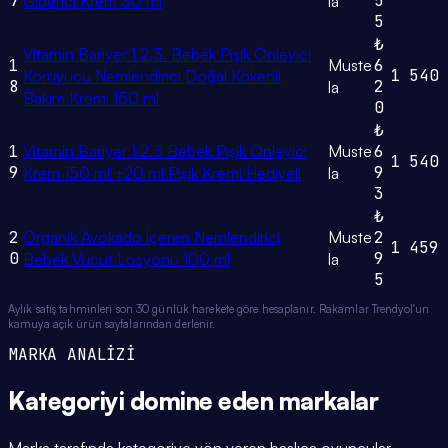
7
5
Giderici Krem 30 ml
la
5
₺
Vitamin Bariyer 1.2.3. Bebek Pişik Önleyici
1
Muste
6
1
540
Koruyucu Nemlendirici Doğal Kökenli
8
2
la
Bakım Kremi 150 ml
0
₺
1
Vitamin Bariyer 1.2.3 Bebek Pişik Önleyici
Muste
6
1
540
9
9
Krem 150 ml +20 ml Pişik Kremi Hediyeli
la
3
₺
2
Organik Avokado İçeren Nemlendirici
Muste
2
1
459
0
9
Bebek Vücut Losyonu 100 ml
la
5
Aylık satış tahminleri son 30 günlük harekete göre hesaplanır. Rakamlar Trendyol'un
kamuya açık ürün sayfalarından derlenir.
MARKA ANALİZİ
Kategoriyi domine eden
markalar