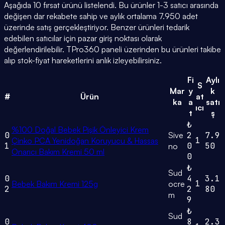
Aşağıda 10 fırsat ürünü listelendi. Bu ürünler 1-3 satıcı arasında
değişen dar rekabete sahip ve aylık ortalama 7.950 adet
üzerinde satış gerçekleştiriyor. Benzer ürünleri tedarik
edebilen satıcılar için pazar giriş noktası olarak
değerlendirilebilir. TPro360 paneli üzerinden bu ürünleri takibe
alıp stok-fiyat hareketlerini anlık izleyebilirsiniz.
Fi
Aylı
S
Mar
y
k
#
Ürün
at
ka
a
satı
ıcı
t
ş
₺
%100 Doğal Bebek Pişik Önleyici Krem
0
Sive
2
7.9
1
Çinko PCA Yenidoğan Koruyucu & Hassas
1
0
50
no
Onarıcı Bakım Kremi 50 ml
0
₺
Sud
0
4
3.1
1
Bebek Bakım Kremi 125g
ocre
2
2
80
m
9
₺
Sud
0
8
2.3