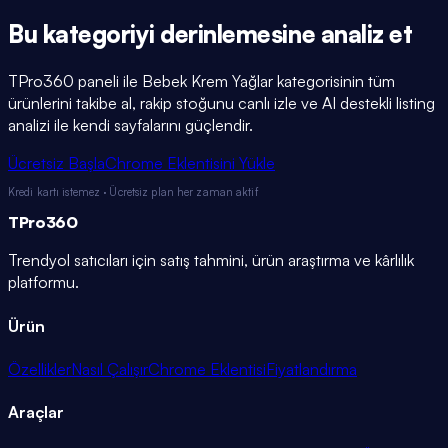
Bu kategoriyi
derinlemesine
analiz et
TPro360 paneli ile
Bebek Krem Yağlar
kategorisinin tüm
ürünlerini takibe al, rakip stoğunu canlı izle ve AI destekli listing
analizi ile kendi sayfalarını güçlendir.
Ücretsiz Başla
Chrome Eklentisini Yükle
Kredi kartı istemez · Ücretsiz plan her zaman aktif
TPro
360
Trendyol satıcıları için satış tahmini, ürün araştırma ve kârlılık
platformu.
Ürün
Özellikler
Nasıl Çalışır
Chrome Eklentisi
Fiyatlandırma
Araçlar