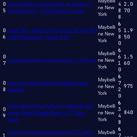
Maybelli
0
Serum Etkili Hyalüronik Asit ve Besleyici
4
2.0
ne New
5
8
70
Yağ İçeren Ruj - 106 Maybe It's Soft
York
8
₺
Maybelli
0
Super Stay Matte Ink Unnude Likit Mat Ruj
5
1.9
ne New
6
8
50
- 65 Seductress - Nude 5 ml
York
0
₺
Maybelli
0
6
1.5
Instant Anti Age Eraser Kapatıcı - 00 Ivory
ne New
7
1
60
York
0
₺
Maybelli
0
Lash Sensational Sky High Kahverengi
7
975
ne New
8
2
Maskara
York
0
₺
Lifter Glaze Shea Yağı ve Hyalüronik Asit
Maybelli
0
3
840
İçeren Renkli Dudak Balmı - 07 Berry
ne New
9
4
Haze
York
8
₺
Instant Anti Age Eraser Kapatıcı 01 Light -
Maybelli
1
7