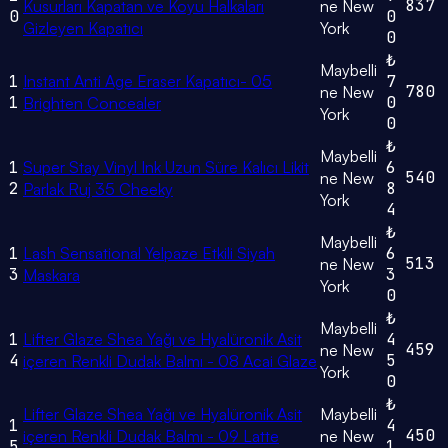
837
Kusurları Kapatan ve Koyu Halkaları
ne New
0
0
Gizleyen Kapatıcı
York
0
₺
Maybelli
1
Instant Anti Age Eraser Kapatıcı- 05
7
780
ne New
1
0
Brighten Concealer
York
0
₺
Maybelli
1
Super Stay Vinyl Ink Uzun Süre Kalıcı Likit
6
540
ne New
2
8
Parlak Ruj 35 Cheeky
York
4
₺
Maybelli
1
Lash Sensational Yelpaze Etkili Siyah
6
513
ne New
3
3
Maskara
York
0
₺
Maybelli
1
Lifter Glaze Shea Yağı ve Hyalüronik Asit
4
459
ne New
4
5
içeren Renkli Dudak Balmı - 08 Acai Glaze
York
0
₺
Lifter Glaze Shea Yağı ve Hyalüronik Asit
Maybelli
1
4
450
içeren Renkli Dudak Balmı - 09 Latte
ne New
5
1