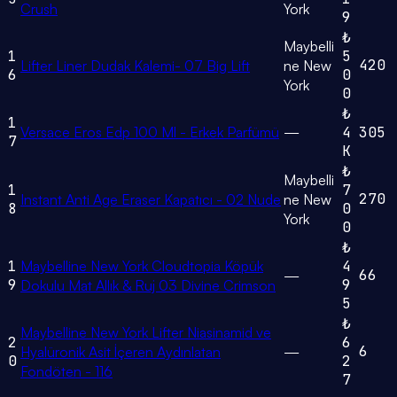
Crush
York
9
₺
Maybelli
1
5
420
Lifter Liner Dudak Kalemi- 07 Big Lift
ne New
6
0
York
0
₺
1
Versace Eros Edp 100 Ml - Erkek Parfümü
—
4
305
7
K
₺
Maybelli
1
7
270
Instant Anti Age Eraser Kapatıcı - 02 Nude
ne New
8
0
York
0
₺
1
Maybelline New York Cloudtopia Köpük
4
66
—
9
9
Dokulu Mat Allık & Ruj 03 Divine Crimson
5
₺
Maybelline New York Lifter Niasinamid ve
2
6
6
Hyalüronik Asit İçeren Aydınlatan
—
0
2
Fondöten - 116
7