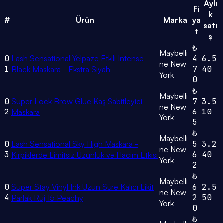
Aylı
Fi
k
#
Ürün
Marka
ya
satı
t
ş
₺
Maybelli
0
Lash Sensational Yelpaze Etkili Intense
4
6.5
ne New
1
7
40
Black Maskara - Ekstra Siyah
York
0
₺
Maybelli
0
Super Lock Brow Glue Kaş Sabitleyici
7
3.5
ne New
2
6
10
Maskara
York
5
₺
Maybelli
0
Lash Sensational Sky High Maskara -
5
3.2
ne New
3
6
40
Kirpiklerde Limitsiz Uzunluk ve Hacim Etkisi
York
2
₺
Maybelli
0
Super Stay Vinyl Ink Uzun Süre Kalıcı Likit
6
2.5
ne New
4
2
50
Parlak Ruj 15 Peachy
York
0
₺