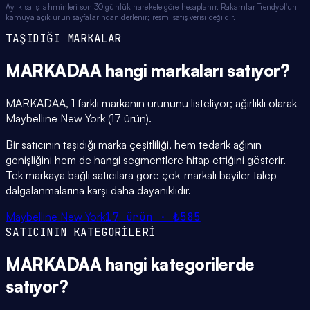
Aylık satış tahminleri son 30 günlük harekete göre hesaplanır. Rakamlar Trendyol'un
kamuya açık ürün sayfalarından derlenir; resmi satış verisi değildir.
TAŞIDIĞI MARKALAR
MARKADAA
hangi
markaları
satıyor?
MARKADAA, 1 farklı markanın ürününü listeliyor; ağırlıklı olarak
Maybelline New York (17 ürün).
Bir satıcının taşıdığı marka çeşitliliği, hem tedarik ağının
genişliğini hem de hangi segmentlere hitap ettiğini gösterir.
Tek markaya bağlı satıcılara göre çok-markalı bayiler talep
dalgalanmalarına karşı daha dayanıklıdır.
Maybelline New York
17
ürün ·
₺585
SATICININ KATEGORİLERİ
MARKADAA
hangi
kategorilerde
satıyor?