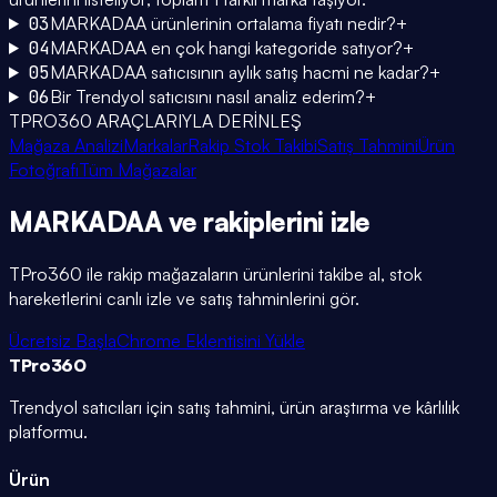
03
MARKADAA ürünlerinin ortalama fiyatı nedir?
+
04
MARKADAA en çok hangi kategoride satıyor?
+
05
MARKADAA satıcısının aylık satış hacmi ne kadar?
+
06
Bir Trendyol satıcısını nasıl analiz ederim?
+
TPRO360 ARAÇLARIYLA DERİNLEŞ
Mağaza Analizi
Markalar
Rakip Stok Takibi
Satış Tahmini
Ürün
Fotoğrafı
Tüm Mağazalar
MARKADAA
ve rakiplerini
izle
TPro360 ile rakip mağazaların ürünlerini takibe al, stok
hareketlerini canlı izle ve satış tahminlerini gör.
Ücretsiz Başla
Chrome Eklentisini Yükle
TPro
360
Trendyol satıcıları için satış tahmini, ürün araştırma ve kârlılık
platformu.
Ürün