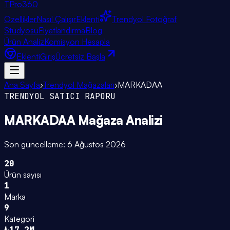
TPro
360
Özellikler
Nasıl Çalışır
Eklenti
Trendyol Fotoğraf
Stüdyosu
Fiyatlandırma
Blog
Ürün Analiz
Komisyon Hesapla
Eklenti
Giriş
Ücretsiz Başla
Ana Sayfa
›
Trendyol Mağazaları
›
MARKADAA
TRENDYOL SATICI RAPORU
MARKADAA
Mağaza Analizi
Son güncelleme:
6 Ağustos 2026
20
Ürün sayısı
1
Marka
9
Kategori
₺17.2M