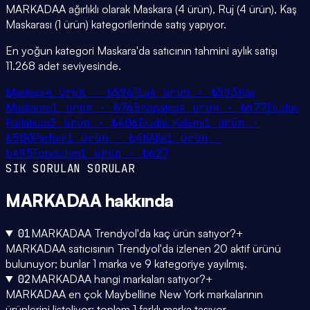
MARKADAA ağırlıklı olarak Maskara (4 ürün), Ruj (4 ürün), Kaş
Maskarası (1 ürün) kategorilerinde satış yapıyor.
En yoğun kategori Maskara'da satıcının tahmini aylık satışı
11.268 adet seviyesinde.
Maskara
4
ürün ·
₺596
Ruj
4
ürün ·
₺593
Kaş
Maskarası
1
ürün ·
₺765
Kapatıcı
4
ürün ·
₺677
Dudak
Parlatıcısı
3
ürün ·
₺406
Dudak Kalemi
1
ürün ·
₺500
Parfüm
1
ürün ·
₺4K
Allık
1
ürün ·
₺495
Fondöten
1
ürün ·
₺627
SIK SORULAN SORULAR
MARKADAA
hakkında
01
MARKADAA Trendyol'da kaç ürün satıyor?
+
MARKADAA satıcısının Trendyol'da izlenen 20 aktif ürünü
bulunuyor; bunlar 1 marka ve 9 kategoriye yayılmış.
02
MARKADAA hangi markaları satıyor?
+
MARKADAA en çok Maybelline New York markalarının
ürünlerini listeliyor; toplam 1 farklı marka taşıyor.