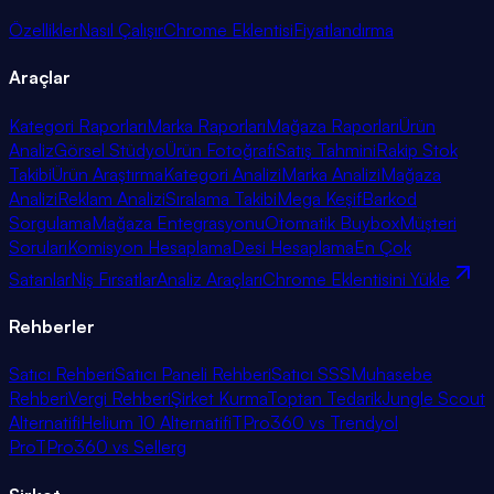
Özellikler
Nasıl Çalışır
Chrome Eklentisi
Fiyatlandırma
Araçlar
Kategori Raporları
Marka Raporları
Mağaza Raporları
Ürün
Analiz
Görsel Stüdyo
Ürün Fotoğrafı
Satış Tahmini
Rakip Stok
Takibi
Ürün Araştırma
Kategori Analizi
Marka Analizi
Mağaza
Analizi
Reklam Analizi
Sıralama Takibi
Mega Keşif
Barkod
Sorgulama
Mağaza Entegrasyonu
Otomatik Buybox
Müşteri
Soruları
Komisyon Hesaplama
Desi Hesaplama
En Çok
Satanlar
Niş Fırsatlar
Analiz Araçları
Chrome Eklentisini Yükle
Rehberler
Satıcı Rehberi
Satıcı Paneli Rehberi
Satıcı SSS
Muhasebe
Rehberi
Vergi Rehberi
Şirket Kurma
Toptan Tedarik
Jungle Scout
Alternatifi
Helium 10 Alternatifi
TPro360 vs Trendyol
Pro
TPro360 vs Sellerg