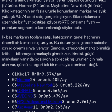
Marka tarafında kategoriye yön veren başlıca oyuncular Kiko
(17 ürün), Flormar (24 ürün), Maybelline New York (16 ürün).
Kiko kategorinin en fazla ürünle konumlanan markası ve aylık
yaklaşık 9.574 adet satış gerçekleştiriyor. Kiko ortalamanın
üzerinde bir fiyat politikası izliyor (₺970 ortalama fiyat) —
premium segmentte konumlandığı söylenebilir.
İlk beş markanın toplam satışı, kategorinin genel hacminin
önemli bir kısmını oluşturuyor. Bu durum yeni girecek satıcılar
için iki önemli sinyal veriyor: Birincisi, kategoride marka bilinirliği
kritik — bilinmeyen markayla girmek zor. İkincisi, güçlü
markaların yanında pozisyon alabilecek niş ürünler için hâlâ
alan var, çünkü kategori tek bir markayla dominant değil.
01
Kiko
17
ürün
9.574
/ay
02
Flormar
24
ürün
5.485
/ay
03
Maybelline New York
16
ürün
5.226
/ay
04
ORNATE
5
ürün
4.566
/ay
05
AVEONIX
3
ürün
3.479
/ay
06
NYX Professional Makeup
8
ürün
2.961
/ay
07
Alix Avien
11
ürün
2.865
/ay