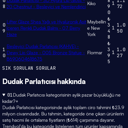
0
Dudak Parlatıcısı - 3D Hydra Lip Gloss -
8
1.1
1
Kiko
8
9
72
20 Chestnut - Besleyici ve Nemlendirici
0
₺
Lifter Glaze Shea Yağı ve Hyalüronik Asit
Maybellin
0
3
1.0
1
İçeren Renkli Dudak Balmı - 07 Berry
e New
9
4
50
Haze
York
8
₺
Besleyici Dudak Parlatıcısı (KAHVE) -
1
3
1.0
1
Dewy Lip Glaze - 005 Bronze Statue -
Flormar
0
9
27
8690604618675
5
SIK SORULAN SORULAR
Dudak Parlatıcısı
hakkında
01
Dudak Parlatıcısı kategorisinin aylık pazar büyüklüğü ne
kadar?
+
Dudak Parlatıcısı kategorisinde aylık toplam ciro tahmini ₺23.9
milyon civarındadır. Bu tahmin, kategoride öne çıkan ürünlerin
satış hacmi ile ortalama fiyatların (₺614) çarpımına dayanır.
Trendyol'da bu kategoride listelenen tüm ürünler kapsamında