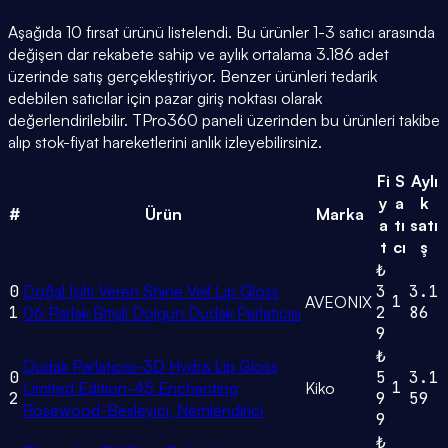
Aşağıda 10 fırsat ürünü listelendi. Bu ürünler 1-3 satıcı arasında
değişen dar rekabete sahip ve aylık ortalama 3.186 adet
üzerinde satış gerçekleştiriyor. Benzer ürünleri tedarik
edebilen satıcılar için pazar giriş noktası olarak
değerlendirilebilir. TPro360 paneli üzerinden bu ürünleri takibe
alıp stok-fiyat hareketlerini anlık izleyebilirsiniz.
Fi
S
Aylı
y
a
k
#
Ürün
Marka
a
tı
satı
t
cı
ş
₺
0
Doğal Işıltı Veren Shine Veil Lip Gloss
3
3.1
1
AVEONIX
1
2
86
06 Parlak Bitişli Dolgun Dudak Parlatıcısı
9
₺
Dudak Parlatıcısı-3D Hydra Lip Gloss
0
5
3.1
1
Limited Edition-45 Enchanting
Kiko
2
9
59
Rosewood-Besleyici, Nemlendirici
9
₺