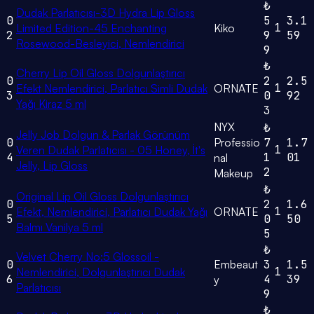
₺
Dudak Parlatıcısı-3D Hydra Lip Gloss
0
5
3.1
1
Limited Edition-45 Enchanting
Kiko
2
9
59
Rosewood-Besleyici, Nemlendirici
9
₺
Cherry Lip Oil Gloss Dolgunlaştırıcı
0
2
2.5
1
Efekt Nemlendirici, Parlatıcı Simli Dudak
ORNATE
3
0
92
Yağı Kiraz 5 ml
3
NYX
₺
Jelly Job Dolgun & Parlak Görünüm
0
Professio
7
1.7
1
Veren Dudak Parlatıcısı - 05 Honey, İt's
4
1
01
nal
Jelly, Lip Gloss
2
Makeup
₺
Original Lip Oil Gloss Dolgunlaştırıcı
0
2
1.6
1
Efekt, Nemlendirici, Parlatıcı Dudak Yağı
ORNATE
5
0
50
Balmı Vanilya 5 ml
5
₺
Velvet Cherry No:5 Glossoil -
0
Embeaut
3
1.5
1
Nemlendirici, Dolgunlaştırıcı Dudak
6
4
39
y
Parlatıcısı
9
₺