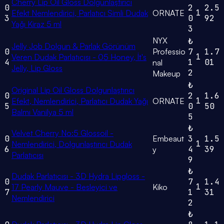
Cherry Lip Oil Gloss Dolgunlaştırıcı
0
2
2.5
1
Efekt Nemlendirici, Parlatıcı Simli Dudak
ORNATE
3
0
92
Yağı Kiraz 5 ml
3
NYX
₺
Jelly Job Dolgun & Parlak Görünüm
0
Professio
7
1.7
1
Veren Dudak Parlatıcısı - 05 Honey, İt's
4
1
01
nal
Jelly, Lip Gloss
2
Makeup
₺
Original Lip Oil Gloss Dolgunlaştırıcı
0
2
1.6
1
Efekt, Nemlendirici, Parlatıcı Dudak Yağı
ORNATE
5
0
50
Balmı Vanilya 5 ml
5
₺
Velvet Cherry No:5 Glossoil -
0
Embeaut
3
1.5
1
Nemlendirici, Dolgunlaştırıcı Dudak
6
4
39
y
Parlatıcısı
9
₺
Dudak Parlatıcısı - 3D Hydra Lipgloss -
0
7
1.4
1
17 Pearly Mauve - Besleyici ve
Kiko
7
1
31
Nemlendirici
2
₺