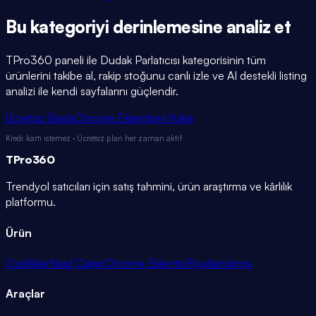
Bu kategoriyi
derinlemesine
analiz et
TPro360 paneli ile
Dudak Parlatıcısı
kategorisinin tüm
ürünlerini takibe al, rakip stoğunu canlı izle ve AI destekli listing
analizi ile kendi sayfalarını güçlendir.
Ücretsiz Başla
Chrome Eklentisini Yükle
Kredi kartı istemez · Ücretsiz plan her zaman aktif
TPro
360
Trendyol satıcıları için satış tahmini, ürün araştırma ve kârlılık
platformu.
Ürün
Özellikler
Nasıl Çalışır
Chrome Eklentisi
Fiyatlandırma
Araçlar