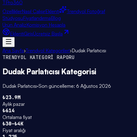
TPro
360
Özellikler
Nasıl Çalışır
Eklenti
Trendyol Fotoğraf
Stüdyosu
Fiyatlandırma
Blog
Ürün Analiz
Komisyon Hesapla
Eklenti
Giriş
Ücretsiz Başla
Ana Sayfa
›
Trendyol Kategorileri
›
Dudak Parlatıcısı
TRENDYOL KATEGORİ RAPORU
Dudak Parlatıcısı
Kategorisi
Dudak Parlatıcısı
·
Son güncelleme:
6 Ağustos 2026
₺23.9M
Aylık pazar
₺614
Ortalama fiyat
₺30–₺4K
Fiyat aralığı
1.725