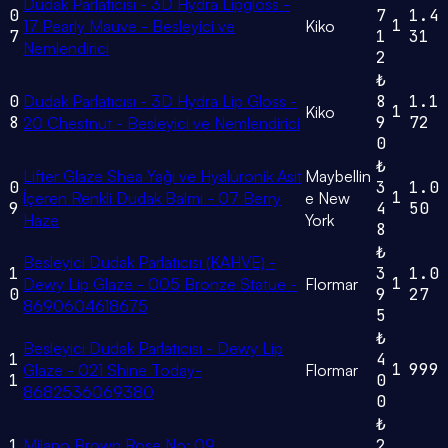
Dudak Parlatıcısı - 3D Hydra Lipgloss -
0
7
1.4
1
17 Pearly Mauve - Besleyici ve
Kiko
7
1
31
Nemlendirici
2
₺
0
Dudak Parlatıcısı - 3D Hydra Lip Gloss -
8
1.1
1
Kiko
8
9
72
20 Chestnut - Besleyici ve Nemlendirici
0
₺
Lifter Glaze Shea Yağı ve Hyalüronik Asit
Maybellin
0
3
1.0
1
İçeren Renkli Dudak Balmı - 07 Berry
e New
9
4
50
Haze
York
8
₺
Besleyici Dudak Parlatıcısı (KAHVE) -
1
3
1.0
1
Dewy Lip Glaze - 005 Bronze Statue -
Flormar
0
9
27
8690604618675
5
₺
Besleyici Dudak Parlatıcısı - Dewy Lip
1
4
1
999
Glaze - 021 Shine Today-
Flormar
1
0
8682536069380
0
₺
1
Milano Brown Rose No: 09
2