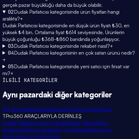
gerçek pazar büyüklüğü daha da büyük olabilir.
02
Dudak Parlatıcısı kategorisinde ürün fiyatları hangi
aralıkta?
+
Dudak Parlatıcısı kategorisinde en düşük ürün fiyatı ₺30, en
yüksek ₺4 bin. Ortalama fiyat ₺614 seviyesinde. Ürünlerin
büyük çoğunluğu ₺368-₺860 bandında yoğunlaşıyor.
03
Dudak Parlatıcısı kategorisinde rekabet nasıl?
+
04
Dudak Parlatıcısı kategorisinin en çok satan ürünü nedir?
+
05
Dudak Parlatıcısı kategorisinde yeni satıcı için fırsat var
mı?
+
İLGİLİ KATEGORİLER
Aynı pazardaki
diğer kategoriler
Yüz Kremi
Maskara
Ruj
Kapatıcı
Cilt Serumu
Şampuan
TPro360 ARAÇLARIYLA DERİNLEŞ
Dudak Parlatıcısı Ürün Fotoğrafı
Satış Tahmini
Ürün
Araştırma
Kategori Analizi
En Çok Satanlar
Komisyon
Hesaplama
Tüm Kategoriler