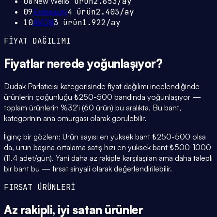
08
New Well
6
ürün
2.653
/ay
09
Embeauty
4
ürün
2.403
/ay
10
AVON
3
ürün
1.922
/ay
FİYAT DAĞILIMI
Fiyatlar
nerede yoğunlaşıyor
?
Dudak Parlatıcısı kategorisinde fiyat dağılımı incelendiğinde
ürünlerin çoğunluğu ₺250-500 bandında yoğunlaşıyor —
toplam ürünlerin %32'i (60 ürün) bu aralıkta. Bu bant,
kategorinin ana omurgası olarak görülebilir.
İlginç bir gözlem: Ürün sayısı en yüksek bant ₺250-500 olsa
da, ürün başına ortalama satış hızı en yüksek bant ₺500-1000
(11.4 adet/gün). Yani daha az rakiple karşılaşılan ama daha talepli
bir bant bu — fırsat sinyali olarak değerlendirilebilir.
FIRSAT ÜRÜNLERİ
Az rakipli,
iyi satan
ürünler