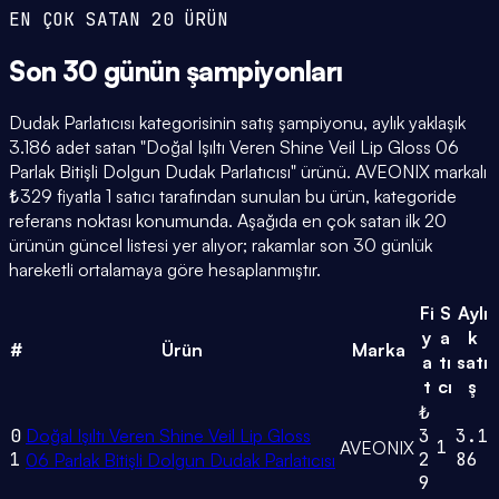
EN ÇOK SATAN 20 ÜRÜN
Son 30 günün
şampiyonları
Dudak Parlatıcısı kategorisinin satış şampiyonu, aylık yaklaşık
3.186 adet satan "Doğal Işıltı Veren Shine Veil Lip Gloss 06
Parlak Bitişli Dolgun Dudak Parlatıcısı" ürünü. AVEONIX markalı
₺329 fiyatla 1 satıcı tarafından sunulan bu ürün, kategoride
referans noktası konumunda. Aşağıda en çok satan ilk 20
ürünün güncel listesi yer alıyor; rakamlar son 30 günlük
hareketli ortalamaya göre hesaplanmıştır.
Fi
S
Aylı
y
a
k
#
Ürün
Marka
a
tı
satı
t
cı
ş
₺
0
Doğal Işıltı Veren Shine Veil Lip Gloss
3
3.1
1
AVEONIX
1
2
86
06 Parlak Bitişli Dolgun Dudak Parlatıcısı
9