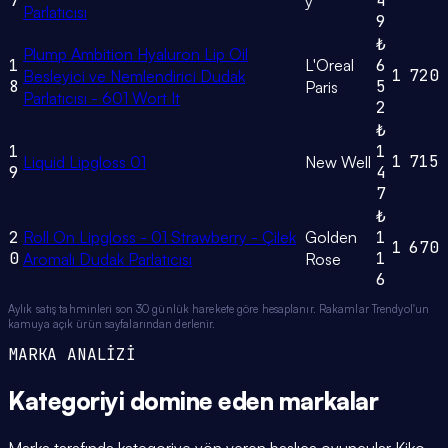
7
4
y
Parlatıcısı
9
₺
Plump Ambition Hyaluron Lip Oil
1
L'Oreal
6
1
720
Besleyici ve Nemlendirici Dudak
8
5
Paris
Parlatıcısı - 601 Wort It
2
₺
1
1
1
715
Liquid Lipgloss 01
New Well
9
4
7
₺
2
Roll On Lipgloss - 01 Strawberry - Çilek
Golden
1
1
670
0
1
Aromalı Dudak Parlatıcısı
Rose
6
Aylık satış tahminleri son 30 günlük harekete göre hesaplanır. Rakamlar Trendyol'un
kamuya açık ürün sayfalarından derlenir.
MARKA ANALİZİ
Kategoriyi domine eden
markalar