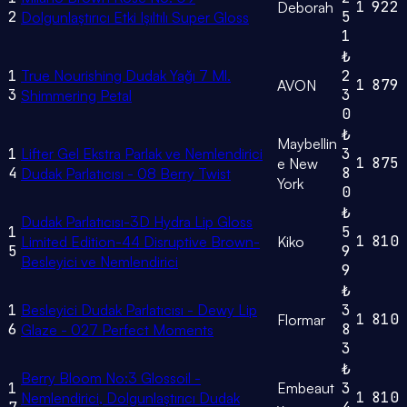
1
922
Deborah
2
5
Dolgunlaştırıcı Etki Işıltılı Super Gloss
1
₺
1
True Nourishing Dudak Yağı 7 Ml.
2
1
879
AVON
3
3
Shimmering Petal
0
₺
Maybellin
1
Lifter Gel Ekstra Parlak ve Nemlendirici
3
1
875
e New
4
8
Dudak Parlatıcısı - 08 Berry Twist
York
0
₺
Dudak Parlatıcısı-3D Hydra Lip Gloss
1
5
1
810
Limited Edition-44 Disruptive Brown-
Kiko
5
9
Besleyici ve Nemlendirici
9
₺
1
Besleyici Dudak Parlatıcısı - Dewy Lip
3
1
810
Flormar
6
8
Glaze - 027 Perfect Moments
3
₺
Berry Bloom No:3 Glossoil -
1
Embeaut
3
1
810
Nemlendirici, Dolgunlaştırıcı Dudak