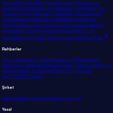
Kategori Raporları
Marka Raporları
Mağaza Raporları
Ürün
Analiz
Görsel Stüdyo
Ürün Fotoğrafı
Satış Tahmini
Rakip Stok
Takibi
Ürün Araştırma
Kategori Analizi
Marka Analizi
Mağaza
Analizi
Reklam Analizi
Sıralama Takibi
Mega Keşif
Barkod
Sorgulama
Mağaza Entegrasyonu
Otomatik Buybox
Müşteri
Soruları
Komisyon Hesaplama
Desi Hesaplama
En Çok
Satanlar
Niş Fırsatlar
Analiz Araçları
Chrome Eklentisini Yükle
Rehberler
Satıcı Rehberi
Satıcı Paneli Rehberi
Satıcı SSS
Muhasebe
Rehberi
Vergi Rehberi
Şirket Kurma
Toptan Tedarik
Jungle Scout
Alternatifi
Helium 10 Alternatifi
TPro360 vs Trendyol
Pro
TPro360 vs Sellerg
Şirket
Hakkımızda
İletişim
Blog
destek@tpro360.com
Yasal