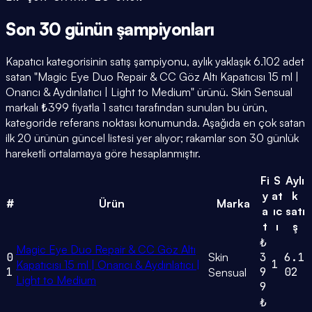
Son 30 günün
şampiyonları
Kapatıcı kategorisinin satış şampiyonu, aylık yaklaşık 6.102 adet
satan "Magic Eye Duo Repair & CC Göz Altı Kapatıcısı 15 ml |
Onarıcı & Aydınlatıcı | Light to Medium" ürünü. Skin Sensual
markalı ₺399 fiyatla 1 satıcı tarafından sunulan bu ürün,
kategoride referans noktası konumunda. Aşağıda en çok satan
ilk 20 ürünün güncel listesi yer alıyor; rakamlar son 30 günlük
hareketli ortalamaya göre hesaplanmıştır.
Fi
S
Aylı
y
at
k
#
Ürün
Marka
a
ıc
satı
t
ı
ş
₺
Magic Eye Duo Repair & CC Göz Altı
0
Skin
3
6.1
1
Kapatıcısı 15 ml | Onarıcı & Aydınlatıcı |
1
9
02
Sensual
Light to Medium
9
₺