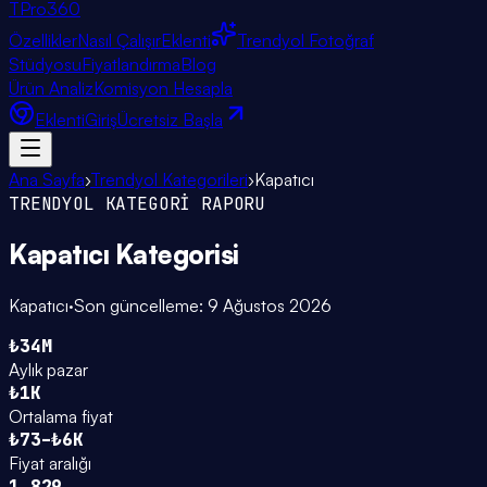
TPro
360
Özellikler
Nasıl Çalışır
Eklenti
Trendyol Fotoğraf
Stüdyosu
Fiyatlandırma
Blog
Ürün Analiz
Komisyon Hesapla
Eklenti
Giriş
Ücretsiz Başla
Ana Sayfa
›
Trendyol Kategorileri
›
Kapatıcı
TRENDYOL KATEGORİ RAPORU
Kapatıcı
Kategorisi
Kapatıcı
·
Son güncelleme:
9 Ağustos 2026
₺34M
Aylık pazar
₺1K
Ortalama fiyat
₺73–₺6K
Fiyat aralığı
1.829