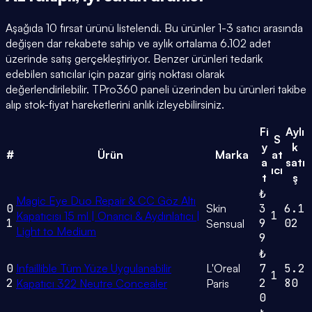
Aşağıda 10 fırsat ürünü listelendi. Bu ürünler 1-3 satıcı arasında
değişen dar rekabete sahip ve aylık ortalama 6.102 adet
üzerinde satış gerçekleştiriyor. Benzer ürünleri tedarik
edebilen satıcılar için pazar giriş noktası olarak
değerlendirilebilir. TPro360 paneli üzerinden bu ürünleri takibe
alıp stok-fiyat hareketlerini anlık izleyebilirsiniz.
Fi
Aylı
S
y
k
#
Ürün
Marka
at
a
satı
ıcı
t
ş
₺
Magic Eye Duo Repair & CC Göz Altı
0
Skin
3
6.1
1
Kapatıcısı 15 ml | Onarıcı & Aydınlatıcı |
1
9
02
Sensual
Light to Medium
9
₺
0
Infaillible Tüm Yüze Uygulanabilir
L'Oreal
7
5.2
1
2
2
80
Kapatıcı 322 Neutre Concealer
Paris
0