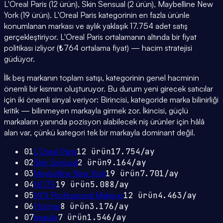
L'Oreal Paris (12 ürün), Skin Sensual (2 ürün), Maybelline New
York (19 ürün). L'Oreal Paris kategorinin en fazla ürünle
konumlanan markası ve aylık yaklaşık 17.754 adet satış
gerçekleştiriyor. L'Oreal Paris ortalamanın altında bir fiyat
politikası izliyor (₺764 ortalama fiyat) — hacim stratejisi
güdüyor.
İlk beş markanın toplam satışı, kategorinin genel hacminin
önemli bir kısmını oluşturuyor. Bu durum yeni girecek satıcılar
için iki önemli sinyal veriyor: Birincisi, kategoride marka bilinirliği
kritik — bilinmeyen markayla girmek zor. İkincisi, güçlü
markaların yanında pozisyon alabilecek niş ürünler için hâlâ
alan var, çünkü kategori tek bir markayla dominant değil.
01
L'Oreal Paris
12
ürün
17.754
/ay
02
Skin Sensual
2
ürün
9.164
/ay
03
Maybelline New York
19
ürün
7.701
/ay
04
NOTE
19
ürün
5.088
/ay
05
NYX Professional Makeup
12
ürün
4.463
/ay
06
Flormar
8
ürün
3.176
/ay
07
beaulis
7
ürün
1.546
/ay