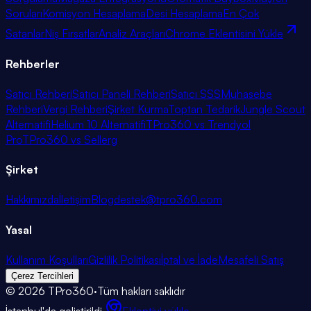
Soruları
Komisyon Hesaplama
Desi Hesaplama
En Çok
Satanlar
Niş Fırsatlar
Analiz Araçları
Chrome Eklentisini Yükle
Rehberler
Satıcı Rehberi
Satıcı Paneli Rehberi
Satıcı SSS
Muhasebe
Rehberi
Vergi Rehberi
Şirket Kurma
Toptan Tedarik
Jungle Scout
Alternatifi
Helium 10 Alternatifi
TPro360 vs Trendyol
Pro
TPro360 vs Sellerg
Şirket
Hakkımızda
İletişim
Blog
destek@tpro360.com
Yasal
Kullanım Koşulları
Gizlilik Politikası
İptal ve İade
Mesafeli Satış
Çerez Tercihleri
©
2026
TPro360
·
Tüm hakları saklıdır
İstanbul'da geliştirildi
·
Eklentiyi yükle