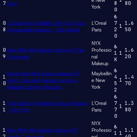
e New
7
8
80
Ivory
York
0
₺
0
L'Oréal Paris Infaillible 24H Tüm Yüze
L'Oreal
7
1.6
1
8
2
50
Uygulanabilir Kapatıcı - 326 Vanilla
Paris
0
NYX
₺
0
Bare With Me Kapatıcı Serum 01 Fair
Professio
1.6
1
1
9
20
Concealer
nal
K
Makeup
₺
Instant Anti Age Eraser Kapatıcı 01
Maybellin
1
4
1.4
1
Light - Kusurları Kapatan ve Koyu
e New
0
5
70
Halkaları Gizleyen Kapatıcı
York
2
₺
1
True Match Aydınlatan Serum Kapatıcı
L'Oreal
7
1.3
1
1
7
80
- 1.5n 11 ml
Paris
0
NYX
₺
1
Bare With Me Kapatıcı Serum 03
Professio
1.1
1
1
2
40
Vanilla Concealer
nal