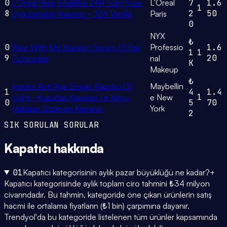
0
L'Oréal Paris Infaillible 24H Tüm Yüze
L'Oreal
7
1.6
1
8
2
50
Uygulanabilir Kapatıcı - 326 Vanilla
Paris
0
NYX
₺
0
Bare With Me Kapatıcı Serum 01 Fair
Professio
1.6
1
1
9
20
Concealer
nal
K
Makeup
₺
Instant Anti Age Eraser Kapatıcı 01
Maybellin
1
4
1.4
1
Light - Kusurları Kapatan ve Koyu
e New
0
5
70
Halkaları Gizleyen Kapatıcı
York
2
SIK SORULAN SORULAR
Kapatıcı
hakkında
01
Kapatıcı kategorisinin aylık pazar büyüklüğü ne kadar?
+
Kapatıcı kategorisinde aylık toplam ciro tahmini ₺34 milyon
civarındadır. Bu tahmin, kategoride öne çıkan ürünlerin satış
hacmi ile ortalama fiyatların (₺1 bin) çarpımına dayanır.
Trendyol'da bu kategoride listelenen tüm ürünler kapsamında