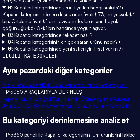
gerçek pazar büyüklüğü daha da büyük olabilir.
02
Kapatıcı kategorisinde ürün fiyatları hangi aralıkta?
+
Kapatıcı kategorisinde en düşük ürün fiyatı ₺73, en yüksek ₺6
bin. Ortalama fiyat ₺1 bin seviyesinde. Ürünlerin büyük
çoğunluğu ₺640-₺1 bin bandında yoğunlaşıyor.
03
Kapatıcı kategorisinde rekabet nasıl?
+
04
Kapatıcı kategorisinin en çok satan ürünü nedir?
+
05
Kapatıcı kategorisinde yeni satıcı için fırsat var mı?
+
İLGİLİ KATEGORİLER
Aynı pazardaki
diğer kategoriler
Yüz Kremi
Maskara
Ruj
Dudak Parlatıcısı
Fondöten
Şampuan
TPro360 ARAÇLARIYLA DERİNLEŞ
Kapatıcı Ürün Fotoğrafı
Satış Tahmini
Ürün Araştırma
Kategori
Analizi
En Çok Satanlar
Komisyon Hesaplama
Tüm Kategoriler
Bu kategoriyi
derinlemesine
analiz et
TPro360 paneli ile
Kapatıcı
kategorisinin tüm ürünlerini takibe