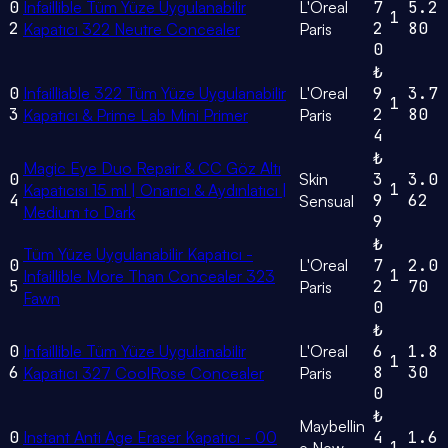
0
Infaillible Tüm Yüze Uygulanabilir
L'Oreal
7
5.2
1
2
2
80
Kapatıcı 322 Neutre Concealer
Paris
0
₺
0
Infailliable 322 Tüm Yüze Uygulanabilir
L'Oreal
9
3.7
1
3
2
80
Kapatıcı & Prime Lab Mini Primer
Paris
4
₺
Magic Eye Duo Repair & CC Göz Altı
0
Skin
3
3.0
1
Kapatıcısı 15 ml | Onarıcı & Aydınlatıcı |
4
9
62
Sensual
Medium to Dark
9
₺
Tüm Yüze Uygulanabilir Kapatıcı -
0
L'Oreal
7
2.0
1
Infaillible More Than Concealer 323
5
2
70
Paris
Fawn
0
₺
0
Infaillible Tüm Yüze Uygulanabilir
L'Oreal
6
1.8
1
6
8
30
Kapatıcı 327 CoolRose Concealer
Paris
0
₺
Maybellin
0
Instant Anti Age Eraser Kapatıcı - 00
4
1.6
1