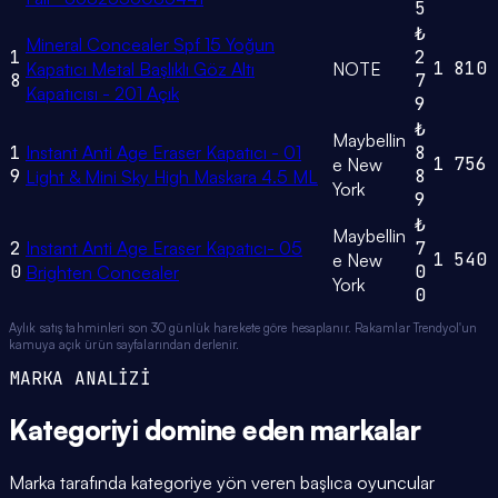
5
₺
Mineral Concealer Spf 15 Yoğun
1
2
1
810
Kapatıcı Metal Başlıklı Göz Altı
NOTE
8
7
Kapatıcısı - 201 Açık
9
₺
Maybellin
1
Instant Anti Age Eraser Kapatıcı - 01
8
1
756
e New
9
8
Light & Mini Sky High Maskara 4.5 ML
York
9
₺
Maybellin
2
Instant Anti Age Eraser Kapatıcı- 05
7
1
540
e New
0
0
Brighten Concealer
York
0
Aylık satış tahminleri son 30 günlük harekete göre hesaplanır. Rakamlar Trendyol'un
kamuya açık ürün sayfalarından derlenir.
MARKA ANALİZİ
Kategoriyi domine eden
markalar
Marka tarafında kategoriye yön veren başlıca oyuncular