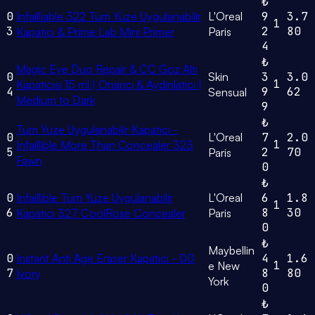
₺
0
Infailliable 322 Tüm Yüze Uygulanabilir
L'Oreal
9
3.7
1
3
2
80
Kapatıcı & Prime Lab Mini Primer
Paris
4
₺
Magic Eye Duo Repair & CC Göz Altı
0
Skin
3
3.0
1
Kapatıcısı 15 ml | Onarıcı & Aydınlatıcı |
4
9
62
Sensual
Medium to Dark
9
₺
Tüm Yüze Uygulanabilir Kapatıcı -
0
L'Oreal
7
2.0
1
Infaillible More Than Concealer 323
5
2
70
Paris
Fawn
0
₺
0
Infaillible Tüm Yüze Uygulanabilir
L'Oreal
6
1.8
1
6
8
30
Kapatıcı 327 CoolRose Concealer
Paris
0
₺
Maybellin
0
Instant Anti Age Eraser Kapatıcı - 00
4
1.6
1
e New
7
8
80
Ivory
York
0
₺