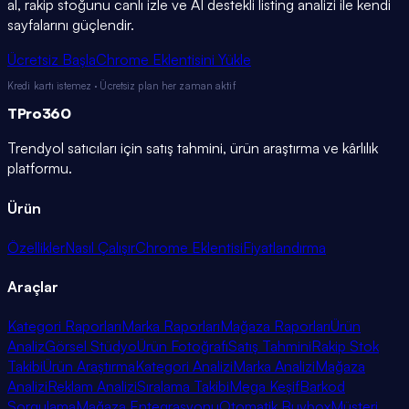
al, rakip stoğunu canlı izle ve AI destekli listing analizi ile kendi
sayfalarını güçlendir.
Ücretsiz Başla
Chrome Eklentisini Yükle
Kredi kartı istemez · Ücretsiz plan her zaman aktif
TPro
360
Trendyol satıcıları için satış tahmini, ürün araştırma ve kârlılık
platformu.
Ürün
Özellikler
Nasıl Çalışır
Chrome Eklentisi
Fiyatlandırma
Araçlar
Kategori Raporları
Marka Raporları
Mağaza Raporları
Ürün
Analiz
Görsel Stüdyo
Ürün Fotoğrafı
Satış Tahmini
Rakip Stok
Takibi
Ürün Araştırma
Kategori Analizi
Marka Analizi
Mağaza
Analizi
Reklam Analizi
Sıralama Takibi
Mega Keşif
Barkod
Sorgulama
Mağaza Entegrasyonu
Otomatik Buybox
Müşteri