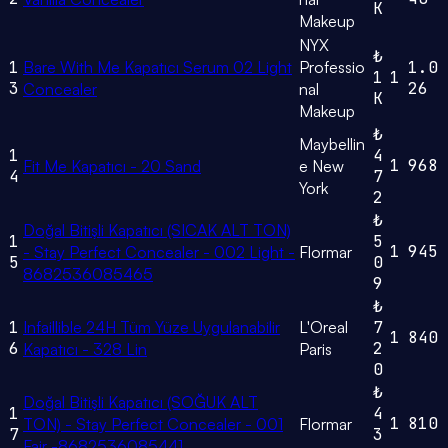
K
Makeup
NYX
₺
1
Bare With Me Kapatıcı Serum 02 Light
Professio
1.0
1
1
3
26
Concealer
nal
K
Makeup
₺
Maybellin
1
4
1
968
Fit Me Kapatıcı - 20 Sand
e New
4
7
York
2
₺
Doğal Bitişli Kapatıcı (SICAK ALT TON)
1
5
1
945
- Stay Perfect Concealer - 002 Light -
Flormar
5
0
8682536085465
9
₺
1
Infaillible 24H Tüm Yüze Uygulanabilir
L'Oreal
7
1
840
6
2
Kapatıcı - 328 Lin
Paris
0
₺
Doğal Bitişli Kapatıcı (SOĞUK ALT
1
4
1
810
TON) - Stay Perfect Concealer - 001
Flormar
7
3
Fair -8682536085441