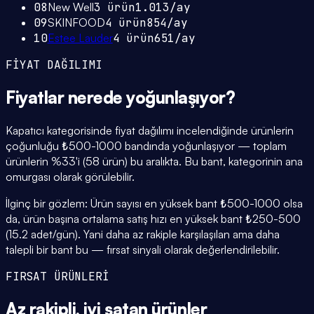
08
New Well
3
ürün
1.013
/ay
09
SKINFOOD
4
ürün
854
/ay
10
Estee Lauder
4
ürün
651
/ay
FİYAT DAĞILIMI
Fiyatlar
nerede yoğunlaşıyor
?
Kapatıcı kategorisinde fiyat dağılımı incelendiğinde ürünlerin
çoğunluğu ₺500-1000 bandında yoğunlaşıyor — toplam
ürünlerin %33'i (58 ürün) bu aralıkta. Bu bant, kategorinin ana
omurgası olarak görülebilir.
İlginç bir gözlem: Ürün sayısı en yüksek bant ₺500-1000 olsa
da, ürün başına ortalama satış hızı en yüksek bant ₺250-500
(15.2 adet/gün). Yani daha az rakiple karşılaşılan ama daha
talepli bir bant bu — fırsat sinyali olarak değerlendirilebilir.
FIRSAT ÜRÜNLERİ
Az rakipli,
iyi satan
ürünler