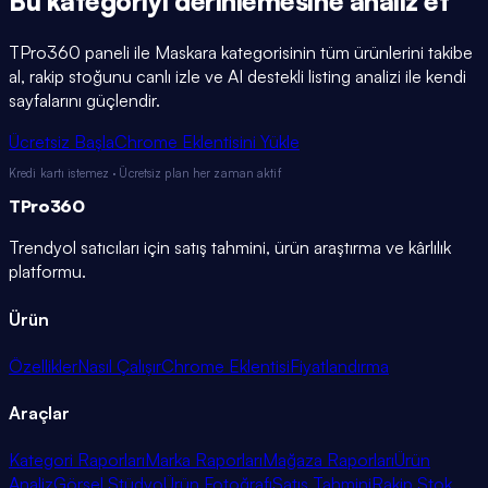
Bu kategoriyi
derinlemesine
analiz et
TPro360 paneli ile
Maskara
kategorisinin tüm ürünlerini takibe
al, rakip stoğunu canlı izle ve AI destekli listing analizi ile kendi
sayfalarını güçlendir.
Ücretsiz Başla
Chrome Eklentisini Yükle
Kredi kartı istemez · Ücretsiz plan her zaman aktif
TPro
360
Trendyol satıcıları için satış tahmini, ürün araştırma ve kârlılık
platformu.
Ürün
Özellikler
Nasıl Çalışır
Chrome Eklentisi
Fiyatlandırma
Araçlar
Kategori Raporları
Marka Raporları
Mağaza Raporları
Ürün
Analiz
Görsel Stüdyo
Ürün Fotoğrafı
Satış Tahmini
Rakip Stok