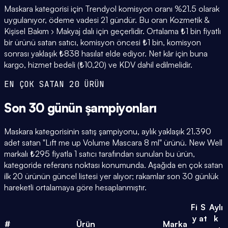
Maskara kategorisi için Trendyol komisyon oranı %21.5 olarak
uygulanıyor, ödeme vadesi 21 gündür. Bu oran Kozmetik &
Kişisel Bakım › Makyaj dalı için geçerlidir. Ortalama ₺1 bin fiyatlı
bir ürünü satan satıcı, komisyon öncesi ₺1 bin, komisyon
sonrası yaklaşık ₺838 hasılat elde ediyor. Net kâr için buna
kargo, hizmet bedeli (₺10,20) ve KDV dahil edilmelidir.
EN ÇOK SATAN 20 ÜRÜN
Son 30 günün
şampiyonları
Maskara kategorisinin satış şampiyonu, aylık yaklaşık 21.390
adet satan "Lıft me up Volume Mascara 8 ml" ürünü. New Well
markalı ₺295 fiyatla 1 satıcı tarafından sunulan bu ürün,
kategoride referans noktası konumunda. Aşağıda en çok satan
ilk 20 ürünün güncel listesi yer alıyor; rakamlar son 30 günlük
hareketli ortalamaya göre hesaplanmıştır.
Fi
S
Aylı
y
at
k
#
Ürün
Marka