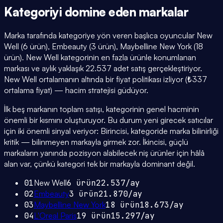
Kategoriyi domine eden
markalar
Marka tarafında kategoriye yön veren başlıca oyuncular New
Well (6 ürün), Embeauty (3 ürün), Maybelline New York (18
ürün). New Well kategorinin en fazla ürünle konumlanan
markası ve aylık yaklaşık 22.537 adet satış gerçekleştiriyor.
New Well ortalamanın altında bir fiyat politikası izliyor (₺337
ortalama fiyat) — hacim stratejisi güdüyor.
İlk beş markanın toplam satışı, kategorinin genel hacminin
önemli bir kısmını oluşturuyor. Bu durum yeni girecek satıcılar
için iki önemli sinyal veriyor: Birincisi, kategoride marka bilinirliği
kritik — bilinmeyen markayla girmek zor. İkincisi, güçlü
markaların yanında pozisyon alabilecek niş ürünler için hâlâ
alan var, çünkü kategori tek bir markayla dominant değil.
01
New Well
6
ürün
22.537
/ay
02
Embeauty
3
ürün
21.870
/ay
03
Maybelline New York
18
ürün
18.673
/ay
04
L'Oreal Paris
19
ürün
15.297
/ay