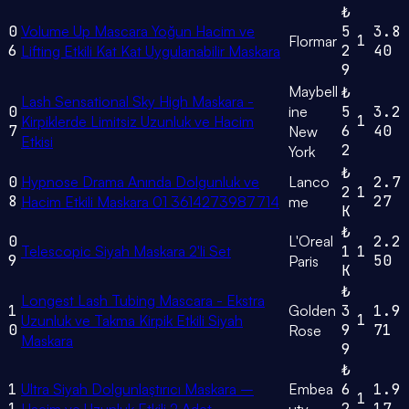
₺
0
Volume Up Mascara Yoğun Hacim ve
5
3.8
1
Flormar
6
2
40
Lifting Etkili Kat Kat Uygulanabilir Maskara
9
Maybell
₺
Lash Sensational Sky High Maskara -
0
ine
5
3.2
1
Kirpiklerde Limitsiz Uzunluk ve Hacim
7
6
40
New
Etkisi
2
York
₺
0
Hypnose Drama Anında Dolgunluk ve
Lanco
2.7
2
1
8
27
Hacim Etkili Maskara 01 3614273987714
me
K
₺
0
L'Oreal
2.2
Telescopic Siyah Maskara 2'li Set
1
1
9
50
Paris
K
₺
Longest Lash Tubing Mascara - Ekstra
1
Golden
3
1.9
1
Uzunluk ve Takma Kirpik Etkili Siyah
0
9
71
Rose
Maskara
9
₺
1
Ultra Siyah Dolgunlaştırıcı Maskara –
Embea
6
1.9
1
1
2
17