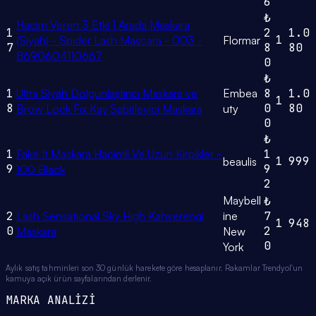
6
₺
Hacim Veren 3 Etki 1 Arada Maskara
1
2
1.0
1
(Siyah) - Spider Lash Mascara - 003 -
Flormar
7
8
80
8690604110667
0
₺
1
Ultra Siyah Dolgunlaştırıcı Maskara ve
Embea
8
1.0
1
8
0
80
Brow Lock Fıx Kaş Sabitleyici Maskara
uty
0
₺
1
Fake It Maskara Hacimli Ve Uzun Kirpikler -
1
1
999
beaulis
9
9
100 Black
2
Maybell
₺
2
Lash Sensational Sky High Kahverengi
ine
7
1
948
0
2
Maskara
New
0
York
Aylık satış tahminleri son 30 günlük harekete göre hesaplanır. Rakamlar Trendyol'un
kamuya açık ürün sayfalarından derlenir.
MARKA ANALİZİ