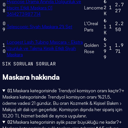
Hypnose Drama Anında Dolgunluk ve
₺
0
2.7
2
1
Hacim Etkili Maskara 01
Lancome
8
27
K
3614273987714
₺
0
L'Oreal
2.2
Telescopic Siyah Maskara 2'li Set
1
1
9
50
Paris
K
₺
Longest Lash Tubing Mascara - Ekstra
1
Golden
3
1.9
1
Uzunluk ve Takma Kirpik Etkili Siyah
0
9
71
Rose
Maskara
9
SIK SORULAN SORULAR
Maskara
hakkında
01
Maskara kategorisinde Trendyol komisyon oranı kaçtır?
+
Maskara kategorisinde Trendyol komisyon oranı %21.5,
ödeme vadesi 21 gündür. Bu oran Kozmetik & Kişisel Bakım ›
Makyaj alt dalı için geçerlidir. Komisyon dışında her sipariş için
10,20 TL hizmet bedeli de ayrıca uygulanır.
02
Maskara kategorisinin aylık pazar büyüklüğü ne kadar?
+