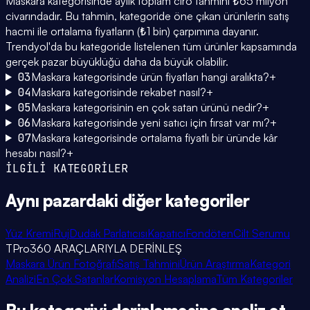
Maskara kategorisinde aylık toplam ciro tahmini ₺65 milyon
civarındadır. Bu tahmin, kategoride öne çıkan ürünlerin satış
hacmi ile ortalama fiyatların (₺1 bin) çarpımına dayanır.
Trendyol'da bu kategoride listelenen tüm ürünler kapsamında
gerçek pazar büyüklüğü daha da büyük olabilir.
03
Maskara kategorisinde ürün fiyatları hangi aralıkta?
+
04
Maskara kategorisinde rekabet nasıl?
+
05
Maskara kategorisinin en çok satan ürünü nedir?
+
06
Maskara kategorisinde yeni satıcı için fırsat var mı?
+
07
Maskara kategorisinde ortalama fiyatlı bir üründe kâr
hesabı nasıl?
+
İLGİLİ KATEGORİLER
Aynı pazardaki
diğer kategoriler
Yüz Kremi
Ruj
Dudak Parlatıcısı
Kapatıcı
Fondöten
Cilt Serumu
TPro360 ARAÇLARIYLA DERİNLEŞ
Maskara Ürün Fotoğrafı
Satış Tahmini
Ürün Araştırma
Kategori
Analizi
En Çok Satanlar
Komisyon Hesaplama
Tüm Kategoriler