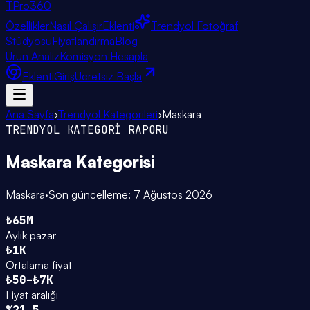
TPro
360
Özellikler
Nasıl Çalışır
Eklenti
Trendyol Fotoğraf
Stüdyosu
Fiyatlandırma
Blog
Ürün Analiz
Komisyon Hesapla
Eklenti
Giriş
Ücretsiz Başla
Ana Sayfa
›
Trendyol Kategorileri
›
Maskara
TRENDYOL KATEGORİ RAPORU
Maskara
Kategorisi
Maskara
·
Son güncelleme:
7 Ağustos 2026
₺65M
Aylık pazar
₺1K
Ortalama fiyat
₺50–₺7K
Fiyat aralığı
%21.5