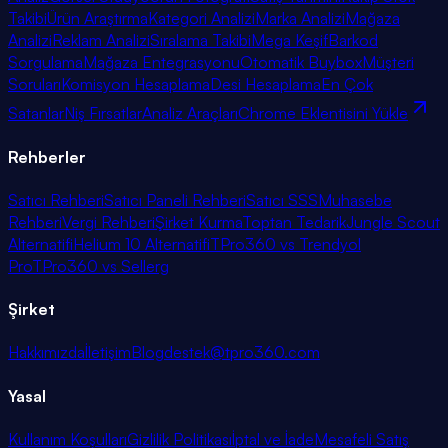
Takibi
Ürün Araştırma
Kategori Analizi
Marka Analizi
Mağaza
Analizi
Reklam Analizi
Sıralama Takibi
Mega Keşif
Barkod
Sorgulama
Mağaza Entegrasyonu
Otomatik Buybox
Müşteri
Soruları
Komisyon Hesaplama
Desi Hesaplama
En Çok
Satanlar
Niş Fırsatlar
Analiz Araçları
Chrome Eklentisini Yükle
Rehberler
Satıcı Rehberi
Satıcı Paneli Rehberi
Satıcı SSS
Muhasebe
Rehberi
Vergi Rehberi
Şirket Kurma
Toptan Tedarik
Jungle Scout
Alternatifi
Helium 10 Alternatifi
TPro360 vs Trendyol
Pro
TPro360 vs Sellerg
Şirket
Hakkımızda
İletişim
Blog
destek@tpro360.com
Yasal
Kullanım Koşulları
Gizlilik Politikası
İptal ve İade
Mesafeli Satış