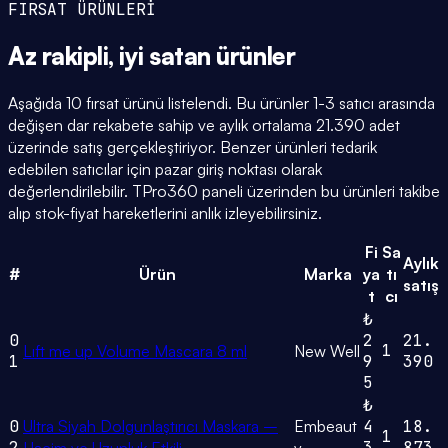
FIRSAT ÜRÜNLERİ
Az rakipli,
iyi satan
ürünler
Aşağıda 10 fırsat ürünü listelendi. Bu ürünler 1-3 satıcı arasında
değişen dar rekabete sahip ve aylık ortalama 21.390 adet
üzerinde satış gerçekleştiriyor. Benzer ürünleri tedarik
edebilen satıcılar için pazar giriş noktası olarak
değerlendirilebilir. TPro360 paneli üzerinden bu ürünleri takibe
alıp stok-fiyat hareketlerini anlık izleyebilirsiniz.
Fi
Sa
Aylık
#
Ürün
Marka
ya
tı
satış
t
cı
₺
0
2
21.
1
Lıft me up Volume Mascara 8 ml
New Well
1
9
390
5
₺
0
Ultra Siyah Dolgunlaştırıcı Maskara –
Embeaut
4
18.
1
2
3
873
Hacim ve Uzunluk Etkili
y