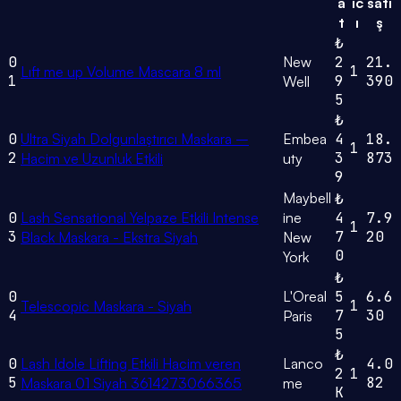
a
ıc
satı
t
ı
ş
₺
0
New
2
21.
1
Lıft me up Volume Mascara 8 ml
1
9
390
Well
5
₺
0
Ultra Siyah Dolgunlaştırıcı Maskara –
Embea
4
18.
1
2
3
873
Hacim ve Uzunluk Etkili
uty
9
Maybell
₺
0
Lash Sensational Yelpaze Etkili Intense
ine
4
7.9
1
3
7
20
Black Maskara - Ekstra Siyah
New
0
York
₺
0
L'Oreal
5
6.6
1
Telescopic Maskara - Siyah
4
7
30
Paris
5
₺
0
Lash Idole Lifting Etkili Hacim veren
Lanco
4.0
2
1
5
82
Maskara 01 Siyah 3614273066365
me
K