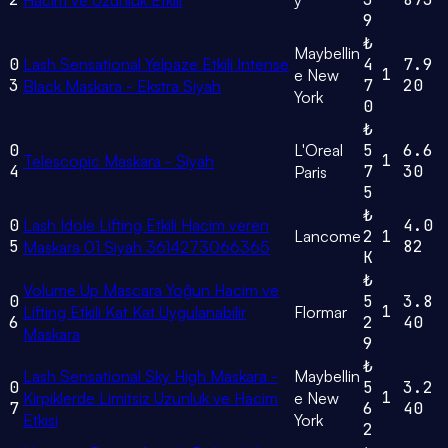
9
₺
Maybellin
0
Lash Sensational Yelpaze Etkili Intense
4
7.9
1
e New
3
7
20
Black Maskara - Ekstra Siyah
York
0
₺
0
L'Oreal
5
6.6
1
Telescopic Maskara - Siyah
4
7
30
Paris
5
₺
0
Lash Idole Lifting Etkili Hacim veren
4.0
Lancome
2
1
5
82
Maskara 01 Siyah 3614273066365
K
₺
Volume Up Mascara Yoğun Hacim ve
0
5
3.8
1
Lifting Etkili Kat Kat Uygulanabilir
Flormar
6
2
40
Maskara
9
₺
Lash Sensational Sky High Maskara -
Maybellin
0
5
3.2
1
Kirpiklerde Limitsiz Uzunluk ve Hacim
e New
7
6
40
Etkisi
York
2