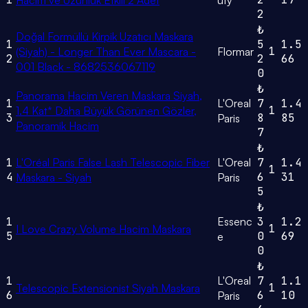
Hacim ve Uzunluk Etkili 2 Adet
uty
2
₺
Doğal Formüllü Kirpik Uzatıcı Maskara
1
5
1.5
1
(Siyah) - Longer Than Ever Mascara -
Flormar
2
2
66
001 Black - 8682536067119
0
₺
Panorama Hacim Veren Maskara Siyah,
1
L'Oreal
7
1.4
1
1.4 Kat* Daha Büyük Görünen Gözler,
3
8
85
Paris
Panoramik Hacim
7
₺
1
L'Oréal Paris False Lash Telescopic Fiber
L'Oreal
7
1.4
1
4
6
31
Maskara - Siyah
Paris
5
₺
1
Essenc
3
1.2
1
I Love Crazy Volume Hacim Maskara
5
0
69
e
0
₺
1
L'Oreal
7
1.1
1
Telescopic Extensionist Siyah Maskara
6
6
10
Paris