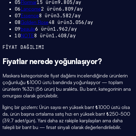
05
Flormar
15
ürün
9.805
/ay
06
Lancome
2
ürün
6.809
/ay
07
Essence
8
ürün
3.582
/ay
08
Golden Rose
48
ürün
3.056
/ay
09
beaulis
6
ürün
1.962
/ay
10
NOTE
8
ürün
1.408
/ay
FİYAT DAĞILIMI
Fiyatlar
nerede yoğunlaşıyor
?
Maskara kategorisinde fiyat dağılımı incelendiğinde ürünlerin
çoğunluğu ₺1000 üstü bandında yoğunlaşıyor — toplam
ürünlerin %32'i (56 ürün) bu aralıkta. Bu bant, kategorinin ana
omurgası olarak görülebilir.
İlginç bir gözlem: Ürün sayısı en yüksek bant ₺1000 üstü olsa
da, ürün başına ortalama satış hızı en yüksek bant ₺250-500
(39.7 adet/gün). Yani daha az rakiple karşılaşılan ama daha
talepli bir bant bu — fırsat sinyali olarak değerlendirilebilir.