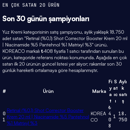
EN ÇOK SATAN 20 ÜRÜN
Son 30 günün
şampiyonları
Yüz Kremi kategorisinin satış şampiyonu, aylık yaklaşık 18.750
adet satan "Retinal (%0,1) Shot Corrector Booster Krem 20 ml
| Niacinamide %5 Pantehnol %1 Matrixyl %3" ürünü.
KOREACO markalı ₺408 fiyatla 1 satıcı tarafından sunulan bu
ürün, kategoride referans noktası konumunda. Aşağıda en çok
satan ilk 20 ürünün güncel listesi yer alıyor; rakamlar son 30
günlük hareketli ortalamaya göre hesaplanmıştır.
Fi
S
Aylı
y
at
k
#
Ürün
Marka
a
ıc
satı
t
ı
ş
₺
Retinal (%0,1) Shot Corrector Booster
0
KOREA
4
18.
1
Krem 20 ml | Niacinamide %5 Pantehnol
1
0
750
CO
%1 Matrixyl %3
8