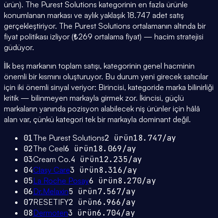
ürün). The Purest Solutions kategorinin en fazla ürünle
konumlanan markası ve aylık yaklaşık 18.747 adet satış
gerçekleştiriyor. The Purest Solutions ortalamanın altında bir
fiyat politikası izliyor (₺269 ortalama fiyat) — hacim stratejisi
güdüyor.
İlk beş markanın toplam satışı, kategorinin genel hacminin
önemli bir kısmını oluşturuyor. Bu durum yeni girecek satıcılar
için iki önemli sinyal veriyor: Birincisi, kategoride marka bilinirliği
kritik — bilinmeyen markayla girmek zor. İkincisi, güçlü
markaların yanında pozisyon alabilecek niş ürünler için hâlâ
alan var, çünkü kategori tek bir markayla dominant değil.
01
The Purest Solutions
2
ürün
18.747
/ay
02
The Ceel
6
ürün
18.069
/ay
03
Cream Co.
4
ürün
12.235
/ay
04
Clasy Care
3
ürün
8.316
/ay
05
La Roche Posay
6
ürün
8.270
/ay
06
Dr.Melaxin
5
ürün
7.567
/ay
07
RESETIFY
2
ürün
6.966
/ay
08
Dermoten
3
ürün
6.704
/ay