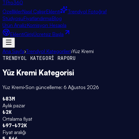
TPro
360
Özellikler
Nasıl Çalışır
Eklenti
Trendyol Fotoğraf
Stüdyosu
Fiyatlandırma
Blog
Ürün Analiz
Komisyon Hesapla
Eklenti
Giriş
Ücretsiz Başla
Ana Sayfa
›
Trendyol Kategorileri
›
Yüz Kremi
TRENDYOL KATEGORİ RAPORU
Yüz Kremi
Kategorisi
Yüz Kremi
·
Son güncelleme:
6 Ağustos 2026
₺83M
Aylık pazar
₺2K
Ortalama fiyat
₺97–₺72K
Fiyat aralığı
5.564