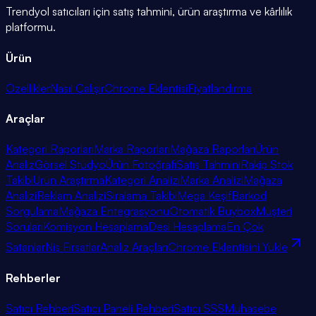
Trendyol satıcıları için satış tahmini, ürün araştırma ve kârlılık
platformu.
Ürün
Özellikler
Nasıl Çalışır
Chrome Eklentisi
Fiyatlandırma
Araçlar
Kategori Raporları
Marka Raporları
Mağaza Raporları
Ürün
Analiz
Görsel Stüdyo
Ürün Fotoğrafı
Satış Tahmini
Rakip Stok
Takibi
Ürün Araştırma
Kategori Analizi
Marka Analizi
Mağaza
Analizi
Reklam Analizi
Sıralama Takibi
Mega Keşif
Barkod
Sorgulama
Mağaza Entegrasyonu
Otomatik Buybox
Müşteri
Soruları
Komisyon Hesaplama
Desi Hesaplama
En Çok
Satanlar
Niş Fırsatlar
Analiz Araçları
Chrome Eklentisini Yükle
Rehberler
Satıcı Rehberi
Satıcı Paneli Rehberi
Satıcı SSS
Muhasebe