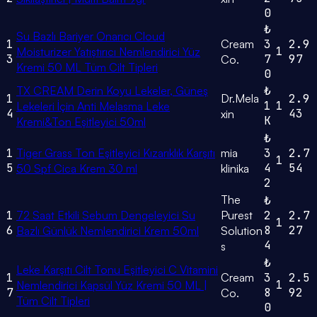
0
₺
Su Bazlı Bariyer Onarıcı Cloud
1
Cream
3
2.9
1
Moisturizer Yatıştırıcı Nemlendirici Yüz
3
7
97
Co.
Kremi 50 ML Tüm Cilt Tipleri
0
TX CREAM Derin Koyu Lekeler, Güneş
₺
1
Dr.Mela
2.9
1
1
Lekeleri İçin Anti Melasma Leke
4
43
xin
K
Kremi&Ton Eşitleyici 50ml
₺
1
Tiger Grass Ton Eşitleyici Kızarıklık Karşıtı
mia
3
2.7
1
5
4
54
50 Spf Cica Krem 30 ml
klinika
2
The
₺
1
72 Saat Etkili Sebum Dengeleyici Su
Purest
2
2.7
1
6
8
27
Bazlı Günlük Nemlendirici Krem 50ml
Solution
4
s
₺
Leke Karşıtı Cilt Tonu Eşitleyici C Vitamini
1
Cream
3
2.5
1
Nemlendirici Kapsül Yüz Kremi 50 ML |
7
8
92
Co.
Tüm Cilt Tipleri
0