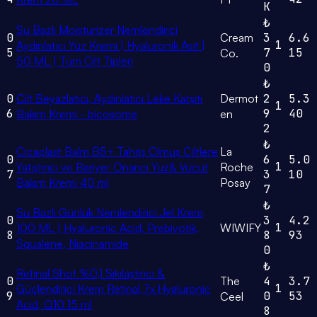
K
₺
Su Bazlı Moisturizer Nemlendirici
0
Cream
3
6.6
1
Aydınlatıcı Yüz Kremi | Hyaluronik Asit |
5
7
15
Co.
50 ML | Tüm Cilt Tipleri
0
₺
0
Cilt Beyazlatıcı, Aydınlatıcı Leke Karşıtı
Dermot
2
5.3
1
6
9
40
Bakım Kremi - bicosome
en
2
₺
Cicaplast Balm B5+ Tahriş Olmuş Ciltlere
La
0
6
5.0
1
Yatıştırıcı ve Bariyer Onarıcı Yüz& Vücut
Roche
7
3
10
Bakım Kremi 40 ml
Posay
7
₺
Su Bazlı Günlük Nemlendirici Jel Krem
0
3
4.2
1
100 ML | Hyaluronic Acid, Prebiyotik,
WIWIFY
8
8
93
Squalene, Niacinamide
0
₺
Retinal Shot %0,1 Sıkılaştırıcı &
0
The
4
3.7
1
Güçlendirici Krem Retinal,7x Hyaluronic
9
0
53
Ceel
Acid, Q10 15 ml
8