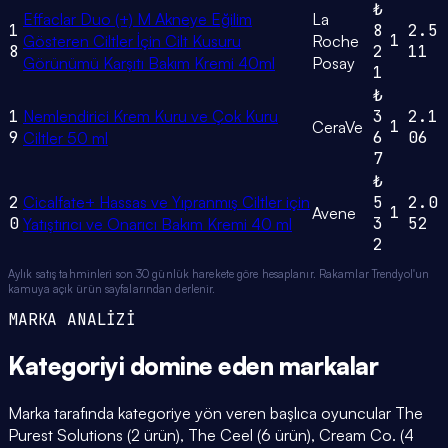
₺
Effaclar Duo (+) M Akneye Eğilim
La
1
8
2.5
1
Gösteren Ciltler İçin Cilt Kusuru
Roche
8
2
11
Görünümü Karşıtı Bakım Kremi 40ml
Posay
1
₺
1
Nemlendirici Krem Kuru ve Çok Kuru
3
2.1
1
CeraVe
9
6
06
Ciltler 50 ml
7
₺
2
Cicalfate+ Hassas ve Yıpranmış Ciltler için
5
2.0
1
Avene
0
3
52
Yatıştırıcı ve Onarıcı Bakım Kremi 40 ml
2
Aylık satış tahminleri son 30 günlük harekete göre hesaplanır. Rakamlar Trendyol'un
kamuya açık ürün sayfalarından derlenir.
MARKA ANALİZİ
Kategoriyi domine eden
markalar
Marka tarafında kategoriye yön veren başlıca oyuncular The
Purest Solutions (2 ürün), The Ceel (6 ürün), Cream Co. (4