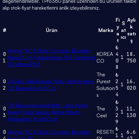
değerlendirilebilir. TPro360 paneli üzerinden bu ürünleri takibe
alıp stok-fiyat hareketlerini anlık izleyebilirsiniz.
Fi
Aylı
S
y
k
#
Ürün
Marka
at
a
satı
ıcı
t
ş
₺
Retinal (%0,1) Shot Corrector Booster
0
KOREA
4
18.
1
Krem 20 ml | Niacinamide %5 Pantehnol
1
0
750
CO
%1 Matrixyl %3
8
The
₺
0
24 Saat Etkili Günlük Yoğun Nemlendirici
Purest
2
16.
1
2
5
020
Cilt Bakım Kremi 50 ml
Solution
4
s
₺
Cilt Beyazlatıcı Aydınlatıcı Leke Karşıtı
0
The
3
11.
1
Krem | Niacinamide, Alpha Arbutin,
3
2
130
Ceel
Tranexamic Acid 50 ml
9
₺
0
Retinal (%0,1) Shot Corrector Booster
RESETI
6.6
1
1
4
42
Krem 20 ML
FY