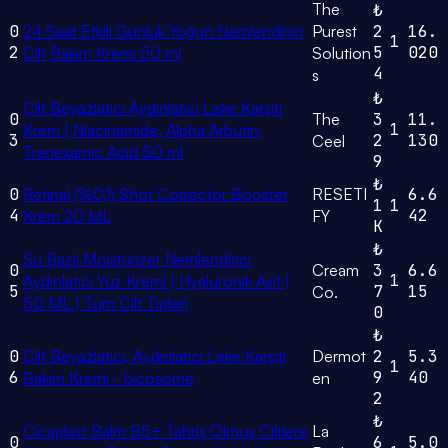
The
₺
0
24 Saat Etkili Günlük Yoğun Nemlendirici
Purest
2
16.
1
2
5
020
Cilt Bakım Kremi 50 ml
Solution
4
s
₺
Cilt Beyazlatıcı Aydınlatıcı Leke Karşıtı
0
The
3
11.
1
Krem | Niacinamide, Alpha Arbutin,
3
2
130
Ceel
Tranexamic Acid 50 ml
9
₺
0
Retinal (%0,1) Shot Corrector Booster
RESETI
6.6
1
1
4
42
Krem 20 ML
FY
K
₺
Su Bazlı Moisturizer Nemlendirici
0
Cream
3
6.6
1
Aydınlatıcı Yüz Kremi | Hyaluronik Asit |
5
7
15
Co.
50 ML | Tüm Cilt Tipleri
0
₺
0
Cilt Beyazlatıcı, Aydınlatıcı Leke Karşıtı
Dermot
2
5.3
1
6
9
40
Bakım Kremi - bicosome
en
2
₺
Cicaplast Balm B5+ Tahriş Olmuş Ciltlere
La
0
6
5.0