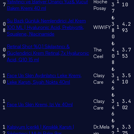
1
Yatıştırıcı ve Bariyer Onarıcı Yüz& Vücut
Roche
7
3
10
Bakım Kremi 40 ml
Posay
7
₺
Su Bazlı Günlük Nemlendirici Jel Krem
0
3
4.2
1
100 ML | Hyaluronic Acid, Prebiyotik,
WIWIFY
8
8
93
Squalene, Niacinamide
0
₺
Retinal Shot %0,1 Sıkılaştırıcı &
0
The
4
3.7
1
Güçlendirici Krem Retinal,7x Hyaluronic
9
0
53
Ceel
Acid, Q10 15 ml
8
₺
1
Face Up Skin Aydınlatıcı Leke Kremi,
Clasy
3
3.5
1
0
4
10
Leke Karşıtı, Siyah Nokta 40ml
Care
6
₺
1
Clasy
3
3.4
1
Face Up Skin Kremi, Izi Ve 40ml
1
4
02
Care
6
₺
1
Kalsiyum İçerikli | Kırışıklık Karşıtı |
Dr.Mela
9
3.3
1
2
2
75
Sıkılaştırıcı | Multi Balm 9gr
xin