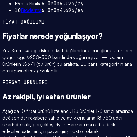
09
mia klinika
6
ürün
6.023
/ay
10
Bioderma
6
ürün
4.696
/ay
FİYAT DAĞILIMI
Fiyatlar
nerede yoğunlaşıyor
?
Yüz Kremi kategorisinde fiyat dağılımı incelendiğinde ürünlerin
çoğunluğu ₺250-500 bandında yoğunlaşıyor — toplam
ürünlerin %37'i (67 ürün) bu aralıkta. Bu bant, kategorinin ana
omurgası olarak görülebilir.
FIRSAT ÜRÜNLERİ
Az rakipli,
iyi satan
ürünler
Aşağıda 10 fırsat ürünü listelendi. Bu ürünler 1-3 satıcı arasında
değişen dar rekabete sahip ve aylık ortalama 18.750 adet
üzerinde satış gerçekleştiriyor. Benzer ürünleri tedarik
edebilen satıcılar için pazar giriş noktası olarak