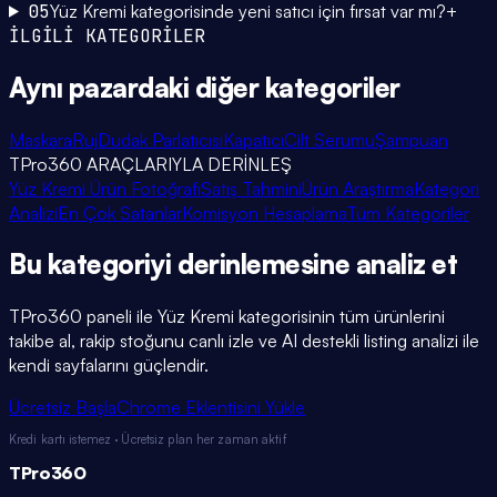
05
Yüz Kremi kategorisinde yeni satıcı için fırsat var mı?
+
İLGİLİ KATEGORİLER
Aynı pazardaki
diğer kategoriler
Maskara
Ruj
Dudak Parlatıcısı
Kapatıcı
Cilt Serumu
Şampuan
TPro360 ARAÇLARIYLA DERİNLEŞ
Yüz Kremi Ürün Fotoğrafı
Satış Tahmini
Ürün Araştırma
Kategori
Analizi
En Çok Satanlar
Komisyon Hesaplama
Tüm Kategoriler
Bu kategoriyi
derinlemesine
analiz et
TPro360 paneli ile
Yüz Kremi
kategorisinin tüm ürünlerini
takibe al, rakip stoğunu canlı izle ve AI destekli listing analizi ile
kendi sayfalarını güçlendir.
Ücretsiz Başla
Chrome Eklentisini Yükle
Kredi kartı istemez · Ücretsiz plan her zaman aktif
TPro
360