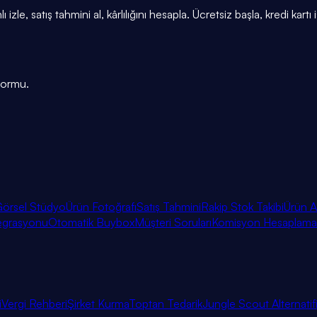
e, satış tahmini al, kârlılığını hesapla. Ücretsiz başla, kredi kartı
tformu.
örsel Stüdyo
Ürün Fotoğrafı
Satış Tahmini
Rakip Stok Takibi
Ürün A
egrasyonu
Otomatik Buybox
Müşteri Soruları
Komisyon Hesaplama
i
Vergi Rehberi
Şirket Kurma
Toptan Tedarik
Jungle Scout Alternatif