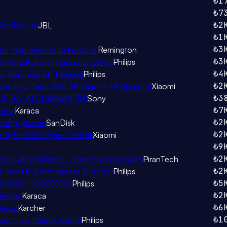
₺1
₺7
₺2
0btblkeu-ty
JBL
₺1
₺3
em Yağlı Seramik Isı Korumalı
Remington
₺3
Ve Kuru Kullanım,hassas Düzeltici
Philips
₺4
v Koruması,kılıf Hediyeli
Philips
₺2
rüş ve Takip 360 2K (Xiaomi TR Garantili)
Xiaomi
₺3
onu (İTHALATÇI GARANTİLİ)
Sony
₺7
rome
Karaca
₺2
nr-256g-gn3mn
SanDisk
₺2
ili) Sesli Görüşme Özellikli
Xiaomi
₺9
₺2
ci- Akne Giderici- Lazer Epilasyon Aleti
PiranTech
₺2
Ve Kuru Kullanım,hassas Düzeltici
Philips
₺5
am Açılır, HD6301/90
Philips
₺2
lender
Karaca
₺6
Beyaz
Karcher
₺1
ut için 1 Başlık, Çanta
Philips