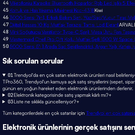
44
Mikrofonlu Karaoke Bluetooth Hoparlör Rgb Led Işıklı 5 Efe
45
Koltuk ve Halı Yıkama Makinesi Kcc-4318
Kiwi
46
3000 Serisi 7in1, Erkek Bakım Seti, Yüz/Saç/Vücut Tıraş Ma
47
Dijital Hassas 10 Kg Mutfak Terazisi Tartısı Lcd Ekranlı
ARVAL
48
Mini Soğutucu Vantilatör Type-C Şarjlı Masa Üstü Fan Taşına
49
Mastermaid Chef Pro Çift Kollu Mutfak Şefi 1500 W Space 
50
5000 Serisi 5'i 1 Arada Saç Şekillendirici, Argan Yağı Katkıl
Sık sorulan
sorular
01
Trendyol'da en çok satan elektronik ürünleri nasıl belirleni
TPro360, Trendyol'un kamuya açık satış sinyallerini (sepet, sipariş
günün en yoğun hareket eden elektronik ürünlerinden derlenir.
02
Elektronik kategorisinde satış yapmak kârlı mı?
+
03
Liste ne sıklıkla güncelleniyor?
+
Tüm kategorilerdeki en çok satanlar için
Trendyol en çok satanl
Elektronik
ürünlerinin gerçek satışını
sen