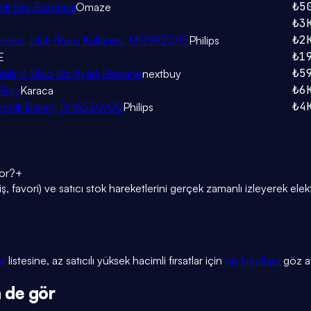
₺5
ktli Ses Bombası
Omaze
₺3
₺2
kinesi, Islak /Kuru Kullanım, MG3920/15
Philips
₺1
E
₺5
bilir 4 Mod Hız Ayarlı Pervane
nextbuy
₺6
Gray
Karaca
₺4
ı, İyonik Bakım, BHA530/00
Philips
yor?
+
, favori) ve satıcı stok hareketlerini gerçek zamanlı izleyerek elekt
ar
listesine, az satıcılı yüksek hacimli fırsatlar için
niş fırsatlara
göz at
 de gör