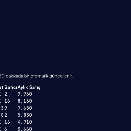
te 30 dakikada bir otomatik güncellenir.
at
Satıcı
Aylık Satış
K
2
9.930
K
16
8.130
13
9
7.650
88
2
5.850
K
16
4.710
K
6
3.660