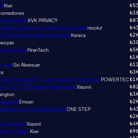
₺5
ız
Kiwi
₺3
comedones
₺8
Silikon Kılıf
KVK PRİVACY
₺4
i Işıklı Ses Bombası Radyo Usb Sd Girişli
resolut
₺2
k 5 Fincan Kapasiteli Bol Köpüklü
Karaca
₺3
woyax
₺5
ı Temizleyici
PiranTech
₺1
₺1
 Kılıfı
Go Aksesuar
₺3
ca
₺1
 Saç Kurutma 2.7m Uzun Kablolu Yeni Versiyon
POWERTEC
₺8
me BT 5.4 TWS (Xiaomi TR Garantili)
Xiaomi
₺3
ington
₺2
apasiteli
Emsan
₺4
üzleştirici Fön Tarağı 220 Derece
ONE STEP
₺2
₺4
ye Garantili)
Xiaomi
₺9
eme & Salınım
Kiwi