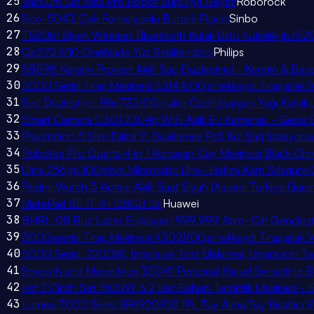
25
Vacuum Q8 Max Pro Robot Süpürge Beyaz
Roborock
26
Sco-5043 Çok Fonksiyonlu Buharlı Pişirici
Sinbo
27
T520bt Siyah Wireless Bluetooth Kulak Üstü Kulaklık-jb.t52
28
Qp2724/10 Oneblade Yüz Şekillendirici
Philips
29
S8598 Keratin Protect Akıllı Saç Düzleştirici - Keratin & Bad
30
3000 Serisi Tıraş Makinesi S3144/00,sinekkaydı Tıraş,ıslak 
31
Saç Düzleştirici Bhs732/00,bukle Özelliği,argan Yağı Katkılı,u
32
Smart Camera C301 2304p WiFi Akıllı Ev Kamerası - Gece Gö
33
Playstation 5 Slim Dijital 2. Dualsense Ps5 Kol Şarj Istasy
34
Robotea Pro Quartz 4 in 1 Konuşan Çay Makinesi Black Ch
35
Ultra 256gb 100mb/s Microsdxc Uhs-ı Hafıza Kartı Sdsqu
36
Redmi Watch 5 Active Akıllı Saat Siyah (Xiaomi Türkiye Garant
37
MatePad SE 11" 4+128GB Gri
Huawei
38
BHRL-08 Buz Lazer Epilasyon 999.999 Atım- Cilt Gençleştiri
39
3000xserisi Tıraş Makinesi X3021/00,sinekkaydı Tıraş,ıslak 
40
5000 Serisi, 2200W, Izgara ve Tost Makinesi, Izgara için T
41
Smooth and Move Inox 350W Personal Kişisel Smoothie B
42
Kst 2 Cloth Set 1500W 3.2 Bar Buharlı Temizlik Makinesi - 
43
Lumea 7000 Serisi BRI920/00 IPL Tüy Alma,Tüy Kısaltıcı,Vüc