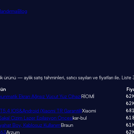
tlandırma
Blog
ik
ürünü — aylık satış tahminleri, satıcı sayıları ve fiyatları ile. Lis
rün
Fiy
₺2
unmatik Ekran Ağrısız Vücut Yüz Cihazı
RİOMİ
₺2
₺8
BT5.4 IOS&Android (Xiaomi TR Garantili)
Xiaomi
₺1
Sakal Çizim Lazer Epilasyon Öncesi
kar-bul
₺1
eyahat Boy, Kablosuz Kullanım
Braun
₺2
063
Arzum