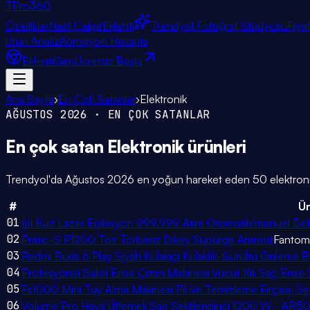
TPro
360
Özellikler
Nasıl Çalışır
Eklenti
Trendyol Fotoğraf Stüdyosu
Fiya
Ürün Analiz
Komisyon Hesapla
Eklenti
Giriş
Ücretsiz Başla
Ana Sayfa
›
En Çok Satanlar
›
Elektronik
AĞUSTOS 2026
· EN ÇOK SATANLAR
En çok satan
Elektronik
ürünleri
Trendyol'da
Ağustos 2026
en yoğun hareket eden
50
elektron
#
Ü
01
Ipl Buz Lazer Epilasyon 999.999 Atım Otomatik/manuel Dok
02
Pratıc-S P1200 Toz Torbasız Dikey Süpürge Antrasit
Fantom
03
Redmi Buds 6 Play Siyah Kulakiçi Kulaklık-Gürültü Önleme 
04
Profesyönel Sakal Ense Çizim Makinesi Vucüt Kılı Saç Ense 
05
Fs1000 Mini Tüy Alma Makinesi Pil Ve Temizleme Fırçası, S
06
Volume Pro Hava Üflemeli Saç Şekillendirici 1200 W - AR5