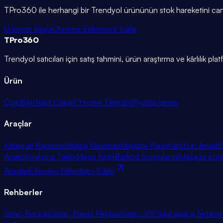
TPro360 ile herhangi bir Trendyol ürününün stok hareketini canlı izl
Ücretsiz Başla
Chrome Eklentisini Yükle
TPro
360
Trendyol satıcıları için satış tahmini, ürün araştırma ve kârlılık pla
Ürün
Özellikler
Nasıl Çalışır
Chrome Eklentisi
Fiyatlandırma
Araçlar
Kategori Raporları
Marka Raporları
Mağaza Raporları
Ürün Analiz
G
Analizi
Sıralama Takibi
Mega Keşif
Barkod Sorgulama
Mağaza Ent
Araçları
Chrome Eklentisini Yükle
Rehberler
Satıcı Rehberi
Satıcı Paneli Rehberi
Satıcı SSS
Muhasebe Rehber