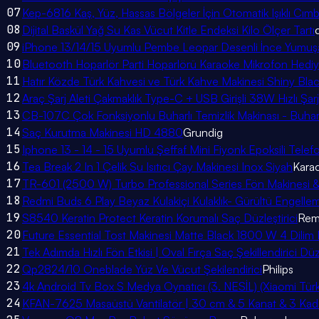
07
Kep-6816 Kaş, Yüz, Hassas Bölgeler İçin Otomatik Işıklı Cımb
08
Dijital Baskül Yağ Su Kas Vücut Kitle Endeksi Kilo Ölçer Tartı
09
iPhone 13/14/15 Uyumlu Pembe Leopar Desenli İnce Yumuşak 
10
Bluetooth Hoparlör Parti Hoparlörü Karaoke Mikrofon Hediyel
11
Hatır Közde Türk Kahvesi ve Türk Kahve Makinesi Shiny Blac
12
Araç Şarj Aleti Çakmaklık Type-C + USB Girişli 38W Hızlı Şarj
13
CB-107C Çok Fonksiyonlu Buharlı Temizlik Makinası - Buharl
14
Saç Kurutma Makinesi HD 4880
Grundig
15
Iphone 13 - 14 - 15 Uyumlu Şeffaf Mini Fiyonk Epoksili Telefon
16
Tea Break 2 In 1 Çelik Su Isıtıcı Çay Makinesi Inox Siyah
Kara
17
TR-601 (2500 W) Turbo Professional Series Fön Makinesi &
18
Redmi Buds 6 Play Beyaz Kulakiçi Kulaklık- Gürültü Engelle
19
S8540 Keratin Protect Keratin Korumalı Saç Düzleştirici
Rem
20
Future Essential Tost Makinesi Matte Black 1800 W 4 Dilim K
21
Tek Adımda Hızlı Fön Etkisi | Oval Fırça Saç Şekillendirici D
22
Qp2824/10 Oneblade Yüz Ve Vücut Şekilendirici
Philips
23
4k Android Tv Box S Medya Oynatıcı (3. NESİL) (Xiaomi Türki
24
KFAN-7625 Masaüstü Vantilatör | 30 cm & 5 Kanat & 3 Kad