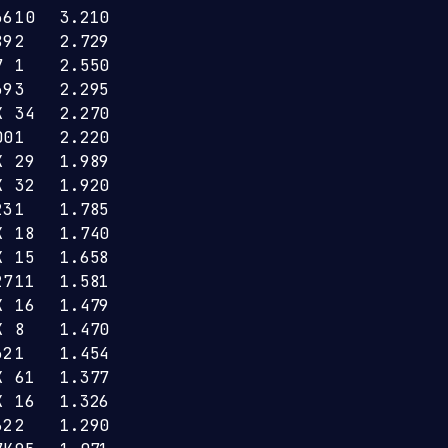
36
10
3.210
89
2
2.729
7
1
2.550
39
3
2.295
K
34
2.270
00
1
2.220
K
29
1.989
K
32
1.920
23
1
1.785
K
18
1.740
K
15
1.658
27
11
1.581
K
16
1.479
K
8
1.470
32
1
1.454
K
61
1.377
K
16
1.326
62
2
1.290