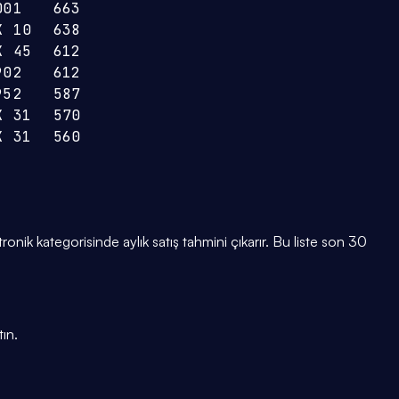
00
1
663
K
10
638
K
45
612
90
2
612
95
2
587
K
31
570
K
31
560
ronik kategorisinde aylık satış tahmini çıkarır. Bu liste son 30
ın.