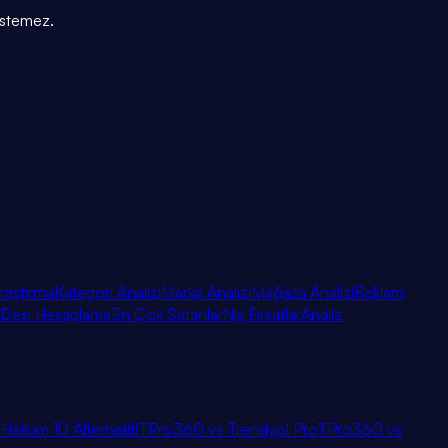
 istemez.
raştırma
Kategori Analizi
Marka Analizi
Mağaza Analizi
Reklam
Desi Hesaplama
En Çok Satanlar
Niş Fırsatlar
Analiz
i
Helium 10 Alternatifi
TPro360 vs Trendyol Pro
TPro360 vs