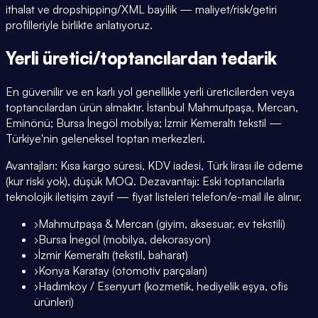
ithalat ve dropshipping/XML bayilik — maliyet/risk/getiri
profilleriyle birlikte anlatıyoruz.
Yerli üretici/toptancılardan tedarik
En güvenilir ve en karlı yol genellikle yerli üreticilerden veya
toptancılardan ürün almaktır. İstanbul Mahmutpaşa, Mercan,
Eminönü; Bursa İnegöl mobilya; İzmir Kemeraltı tekstil —
Türkiye'nin geleneksel toptan merkezleri.
Avantajları: Kısa kargo süresi, KDV iadesi, Türk lirası ile ödeme
(kur riski yok), düşük MOQ. Dezavantajı: Eski toptancılarla
teknolojik iletişim zayıf — fiyat listeleri telefon/e-mail ile alınır.
›
Mahmutpaşa & Mercan (giyim, aksesuar, ev tekstili)
›
Bursa İnegöl (mobilya, dekorasyon)
›
İzmir Kemeraltı (tekstil, baharat)
›
Konya Karatay (otomotiv parçaları)
›
Hadımköy / Esenyurt (kozmetik, hediyelik eşya, ofis
ürünleri)