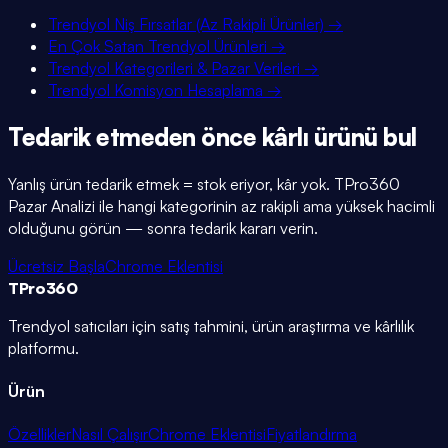
Trendyol Niş Fırsatlar (Az Rakipli Ürünler)
→
En Çok Satan Trendyol Ürünleri
→
Trendyol Kategorileri & Pazar Verileri
→
Trendyol Komisyon Hesaplama
→
Tedarik etmeden önce kârlı ürünü bul
Yanlış ürün tedarik etmek = stok eriyor, kâr yok. TPro360
Pazar Analizi ile hangi kategorinin az rakipli ama yüksek hacimli
olduğunu görün — sonra tedarik kararı verin.
Ücretsiz Başla
Chrome Eklentisi
TPro
360
Trendyol satıcıları için satış tahmini, ürün araştırma ve kârlılık
platformu.
Ürün
Özellikler
Nasıl Çalışır
Chrome Eklentisi
Fiyatlandırma