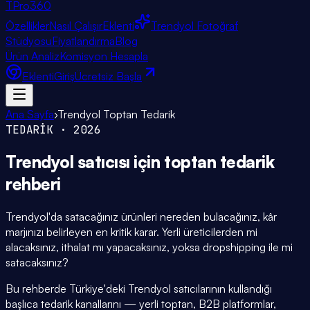
TPro
360
Özellikler
Nasıl Çalışır
Eklenti
Trendyol Fotoğraf
Stüdyosu
Fiyatlandırma
Blog
Ürün Analiz
Komisyon Hesapla
Eklenti
Giriş
Ücretsiz Başla
Ana Sayfa
›
Trendyol Toptan Tedarik
TEDARİK · 2026
Trendyol satıcısı için
toptan tedarik
rehberi
Trendyol'da satacağınız ürünleri nereden bulacağınız, kâr
marjınızı belirleyen en kritik karar. Yerli üreticilerden mi
alacaksınız, ithalat mı yapacaksınız, yoksa dropshipping ile mi
satacaksınız?
Bu rehberde Türkiye'deki Trendyol satıcılarının kullandığı
başlıca tedarik kanallarını — yerli toptan, B2B platformlar,