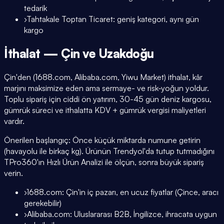
tedarik
›
Tahtakale Toptan Ticaret: geniş kategori, aynı gün
kargo
İthalat — Çin ve Uzakdoğu
Çin'den (1688.com, Alibaba.com, Yiwu Market) ithalat, kâr
marjını maksimize eden ama sermaye- ve risk-yoğun yoldur.
Toplu sipariş için ciddi ön yatırım, 30-45 gün deniz kargosu,
gümrük süreci ve ithalatta KDV + gümrük vergisi maliyetleri
vardır.
Önerilen başlangıç: Önce küçük miktarda numune getirin
(havayolu ile birkaç kg). Ürünün Trendyol'da tutup tutmadığını
TPro360'ın Hızlı Ürün Analizi ile ölçün, sonra büyük sipariş
verin.
›
1688.com: Çin'in iç pazarı, en ucuz fiyatlar (Çince, aracı
gerekebilir)
›
Alibaba.com: Uluslararası B2B, İngilizce, ihracata uygun