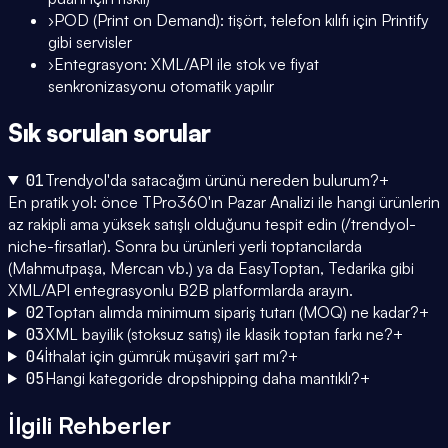
›
POD (Print on Demand): tişört, telefon kılıfı için Printify
gibi servisler
›
Entegrasyon: XML/API ile stok ve fiyat
senkronizasyonu otomatik yapılır
Sık sorulan
sorular
01
Trendyol'da satacağım ürünü nereden bulurum?
+
En pratik yol: önce TPro360'ın Pazar Analizi ile hangi ürünlerin
az rakipli ama yüksek satışlı olduğunu tespit edin (/trendyol-
niche-firsatlar). Sonra bu ürünleri yerli toptancılarda
(Mahmutpaşa, Mercan vb.) ya da EasyToptan, Tedarika gibi
XML/API entegrasyonlu B2B platformlarda arayın.
02
Toptan alımda minimum sipariş tutarı (MOQ) ne kadar?
+
03
XML bayilik (stoksuz satış) ile klasik toptan farkı ne?
+
04
İthalat için gümrük müşaviri şart mı?
+
05
Hangi kategoride dropshipping daha mantıklı?
+
İlgili Rehberler