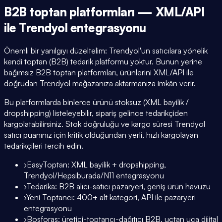
B2B toptan platformları — XML/API
ile Trendyol entegrasyonu
Önemli bir yanılgıyı düzeltelim: Trendyol'un satıcılara yönelik
kendi toptan (B2B) tedarik platformu yoktur. Bunun yerine
bağımsız B2B toptan platformları, ürünlerini XML/API ile
doğrudan Trendyol mağazanıza aktarmanıza imkân verir.
Bu platformlarda binlerce ürünü stoksuz (XML bayilik /
dropshipping) listeleyebilir, sipariş gelince tedarikçiden
kargolatabilirsiniz. Stok doğruluğu ve kargo süresi Trendyol
satıcı puanınız için kritik olduğundan yerli, hızlı kargolayan
tedarikçileri tercih edin.
›
EasyToptan: XML bayilik + dropshipping,
Trendyol/Hepsiburada/N11 entegrasyonu
›
Tedarika: B2B alıcı-satıcı pazaryeri, geniş ürün havuzu
›
Yeni Toptancı: 400+ alt kategori, API ile pazaryeri
entegrasyonu
›
Bosforas: üretici-toptancı-dağıtıcı B2B, uçtan uca dijital