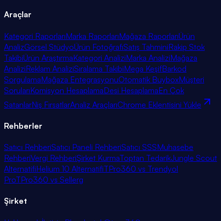
Araçlar
Kategori Raporları
Marka Raporları
Mağaza Raporları
Ürün
Analiz
Görsel Stüdyo
Ürün Fotoğrafı
Satış Tahmini
Rakip Stok
Takibi
Ürün Araştırma
Kategori Analizi
Marka Analizi
Mağaza
Analizi
Reklam Analizi
Sıralama Takibi
Mega Keşif
Barkod
Sorgulama
Mağaza Entegrasyonu
Otomatik Buybox
Müşteri
Soruları
Komisyon Hesaplama
Desi Hesaplama
En Çok
Satanlar
Niş Fırsatlar
Analiz Araçları
Chrome Eklentisini Yükle
Rehberler
Satıcı Rehberi
Satıcı Paneli Rehberi
Satıcı SSS
Muhasebe
Rehberi
Vergi Rehberi
Şirket Kurma
Toptan Tedarik
Jungle Scout
Alternatifi
Helium 10 Alternatifi
TPro360 vs Trendyol
Pro
TPro360 vs Sellerg
Şirket