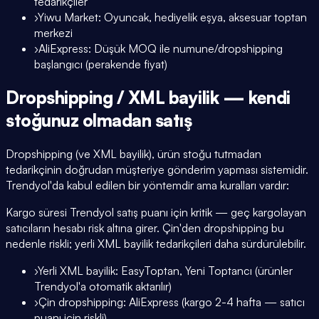
tedarikçiler
›
Yiwu Market: Oyuncak, hediyelik eşya, aksesuar toptan
merkezi
›
AliExpress: Düşük MOQ ile numune/dropshipping
başlangıcı (perakende fiyat)
Dropshipping / XML bayilik — kendi
stoğunuz olmadan satış
Dropshipping (ve XML bayilik), ürün stoğu tutmadan
tedarikçinin doğrudan müşteriye gönderim yapması sistemidir.
Trendyol'da kabul edilen bir yöntemdir ama kuralları vardır:
Kargo süresi Trendyol satış puanı için kritik — geç kargolayan
satıcıların hesabı risk altına girer. Çin'den dropshipping bu
nedenle riskli; yerli XML bayilik tedarikçileri daha sürdürülebilir.
›
Yerli XML bayilik: EasyToptan, Yeni Toptancı (ürünler
Trendyol'a otomatik aktarılır)
›
Çin dropshipping: AliExpress (kargo 2-4 hafta — satıcı
puanı için riskli)