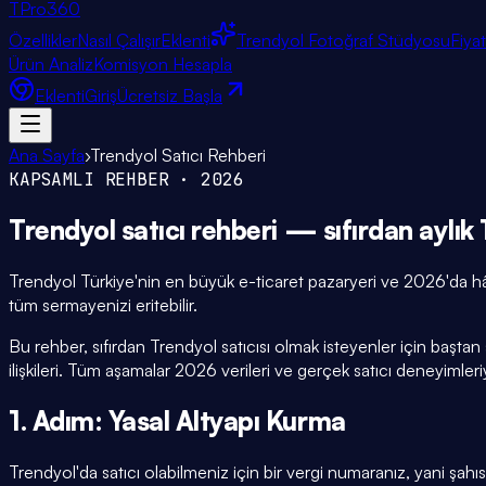
TPro
360
Özellikler
Nasıl Çalışır
Eklenti
Trendyol Fotoğraf Stüdyosu
Fiya
Ürün Analiz
Komisyon Hesapla
Eklenti
Giriş
Ücretsiz Başla
Ana Sayfa
›
Trendyol Satıcı Rehberi
KAPSAMLI REHBER · 2026
Trendyol satıcı
rehberi
— sıfırdan aylık
Trendyol Türkiye'nin en büyük e-ticaret pazaryeri ve 2026'da h
tüm sermayenizi eritebilir.
Bu rehber, sıfırdan Trendyol satıcısı olmak isteyenler için baştan
ilişkileri. Tüm aşamalar 2026 verileri ve gerçek satıcı deneyimleri
1. Adım: Yasal Altyapı Kurma
Trendyol'da satıcı olabilmeniz için bir vergi numaranız, yani şahı