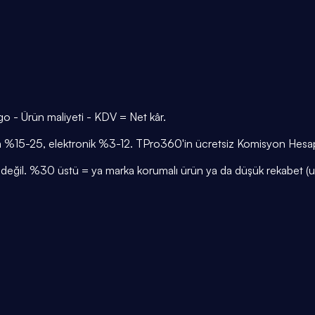
go - Ürün maliyeti - KDV = Net kâr.
 %15-25, elektronik %3-12. TPro360'in ücretsiz Komisyon Hesap
r değil. %30 üstü = ya marka korumalı ürün ya da düşük rekabet (ul