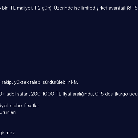
3-5 bin TL maliyet, 1-2 gün). Üzerinde ise limited şirket avantajlı (8
rakip, yüksek talep, sürdürülebilir kâr.
200+ adet satan, 200-1000 TL fiyat aralığında, 0-5 desi (kargo ucuz)
ndyol-niche-firsatlar
urunleri
 gir mez