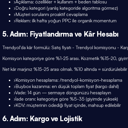
›
Açıklama: özellikler + kullanım + beden tablosu
›
Doğru kategori (yanlış kategoride algoritma görmez)
›
Müşteri sorularını proaktif cevaplama
›
Reklam: ilk hafta yoğun PPC ile organik momentum
5. Adım: Fiyatlandırma ve Kâr Hesabı
Trendyol'da kâr formülü: Satış fiyatı - Trendyol komisyonu - Kar
Komisyon kategoriye göre %1-25 arası. Kozmetik %15-20, giyim
Net kâr marjınız %15-25 arası olmalı. %10 altında = sürdürülebili
›
Komisyon hesaplama: /trendyol-komisyon-hesaplama
›
Buybox kazanma: en düşük toplam fiyat (kargo dahil)
›
Vade: 14 gün — sermaye döngünüzü hesaplayın
›
İade oranı: kategoriye göre %5-35 (giyimde yüksek)
›
KDV: müşterinin ödediği fiyat içinde, mahsup edilebilir
6. Adım: Kargo ve Lojistik