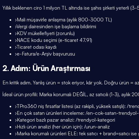
Yıllık beklenen ciro 1 milyon TL altında ise şahıs şirketi yeterli (
›
Mali müşavirle anlaşma (aylık 800-3000 TL)
›
Vergi dairesinden işe başlama bildirimi
›
KDV mükellefiyeti (zorunlu)
›
NACE kodu seçimi (e-ticaret 47.91)
›
Ticaret odası kaydı
›
e-Fatura/e-Arşiv başvurusu
2. Adım: Ürün Araştırması
En kritik adım. Yanlış ürün = stok eriyor, kâr yok. Doğru ürün = az 
İdeal ürün profili: Marka korumalı DEĞİL, az satıcılı (1-3), aylık 
›
TPro360 niş fırsatlar listesi (az rakipli, yüksek satışlı): /tre
›
En çok satan ürünleri inceleme: /en-cok-satan-trendyol-
›
Kategori bazlı pazar analizi: /trendyol-kategori
›
Hızlı ürün analizi (her ürün için): /urun-analiz
›
Marka korumalı ürünleri ELE: tek satıcı + brand=satıcı ise