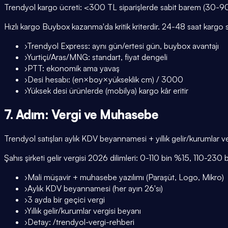
Trendyol kargo ücreti: <300 TL siparişlerde sabit barem (30-90 
Hızlı kargo Buybox kazanma'da kritik kriterdir. 24-48 saat kargo 
›
Trendyol Express: aynı gün/ertesi gün, buybox avantajı
›
Yurtiçi/Aras/MNG: standart, fiyat dengeli
›
PTT: ekonomik ama yavaş
›
Desi hesabı: (en×boy×yükseklik cm) / 3000
›
Yüksek desi ürünlerde (mobilya) kargo kâr eritir
7. Adım: Vergi ve Muhasebe
Trendyol satışları aylık KDV beyannamesi + yıllık gelir/kurumlar verg
Şahıs şirketi gelir vergisi 2026 dilimleri: 0-110 bin %15, 110
›
Mali müşavir + muhasebe yazılımı (Paraşüt, Logo, Mikro)
›
Aylık KDV beyannamesi (her ayın 26'sı)
›
3 ayda bir geçici vergi
›
Yıllık gelir/kurumlar vergisi beyanı
›
Detay: /trendyol-vergi-rehberi