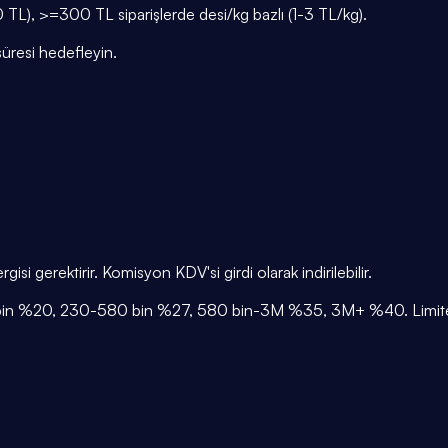
TL), >=300 TL siparişlerde desi/kg bazlı (1-3 TL/kg).
süresi hedefleyin.
isi gerektirir. Komisyon KDV'si girdi olarak indirilebilir.
-230 bin %20, 230-580 bin %27, 580 bin-3M %35, 3M+ %40. Limited