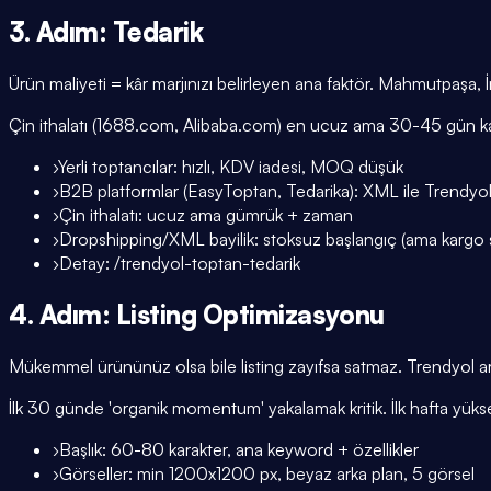
3. Adım: Tedarik
Ürün maliyeti = kâr marjınızı belirleyen ana faktör. Mahmutpaşa, İne
Çin ithalatı (1688.com, Alibaba.com) en ucuz ama 30-45 gün kargo 
›
Yerli toptancılar: hızlı, KDV iadesi, MOQ düşük
›
B2B platformlar (EasyToptan, Tedarika): XML ile Trendyol
›
Çin ithalatı: ucuz ama gümrük + zaman
›
Dropshipping/XML bayilik: stoksuz başlangıç (ama kargo sü
›
Detay: /trendyol-toptan-tedarik
4. Adım: Listing Optimizasyonu
Mükemmel ürününüz olsa bile listing zayıfsa satmaz. Trendyol arama
İlk 30 günde 'organik momentum' yakalamak kritik. İlk hafta yükse
›
Başlık: 60-80 karakter, ana keyword + özellikler
›
Görseller: min 1200x1200 px, beyaz arka plan, 5 görsel