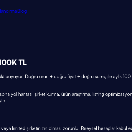
tlandırma
Blog
 100K TL
âlâ büyüyor. Doğru ürün + doğru fiyat + doğru süreç ile aylık 10
 sona yol haritası: şirket kurma, ürün araştırma, listing optimizasy
yle.
s veya limited şirketinizin olması zorunlu. Bireysel hesaplar kabul e