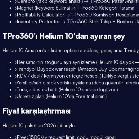
›
Cerebro (rakip keyword analizi) → TPro360 Pazar Analizi 
›
Magnet (keyword bulma) → TPro360 Kategori Tarama
›
Profitability Calculator → TPro360 Komisyon Hesaplam
›
Inventory Protector → TPro360 Stok Takip + Buybox Uy
TPro360'ı Helium 10'dan ayıran şey
Helium 10 Amazon'a sıfırdan optimize edilmiş, geniş ama Trendyol
›
Her satıcının stoğunu ayrı ayrı izleme (Helium 10'da yok
›
Trendyol Buybox war tespiti (Amazon Buy Box mantığından
›
KDV / desi / komisyon entegre hesabı (Türkiye vergi siste
›
Yanıltıcı/sahte stok verisini ayıklama (daha güvenilir tahmin
›
Türkçe destek hattı (Helium 10 sadece İngilizce)
›
Ücretsiz plan (Helium 10'da Free trial sınırlı)
Fiyat karşılaştırması
Helium 10 paketleri 2026 itibariyle:
›
Free: 1500/ay request limit, çoğu modül kapalı