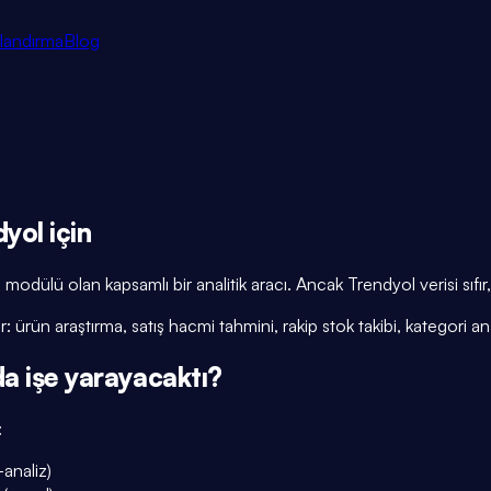
tlandırma
Blog
yol için
ülü olan kapsamlı bir analitik aracı. Ancak Trendyol verisi sıfır
rün araştırma, satış hacmi tahmini, rakip stok takibi, kategori an
a işe yarayacaktı?
:
analiz)