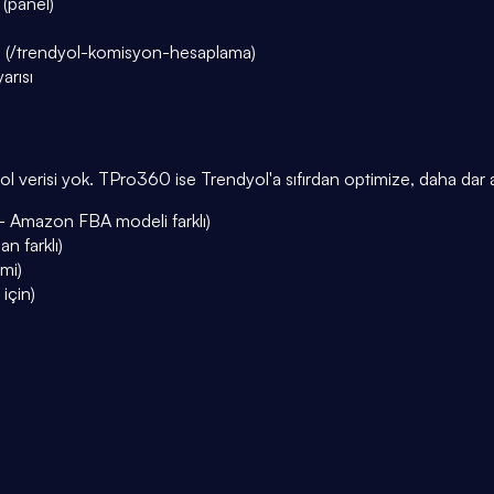
(panel)
a (/trendyol-komisyon-hesaplama)
arısı
 verisi yok. TPro360 ise Trendyol'a sıfırdan optimize, daha dar ama
 — Amazon FBA modeli farklı)
 farklı)
mi)
 için)