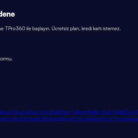
 dene
TPro360 ile başlayın. Ücretsiz plan, kredi kartı istemez.
tformu.
örsel Stüdyo
Ürün Fotoğrafı
Satış Tahmini
Rakip Stok Takibi
Ürün A
egrasyonu
Otomatik Buybox
Müşteri Soruları
Komisyon Hesaplama