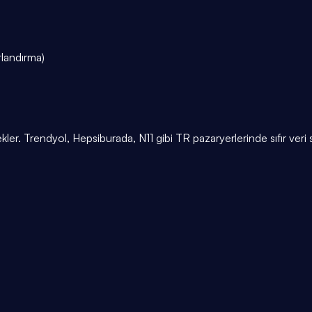
tlandırma)
er. Trendyol, Hepsiburada, N11 gibi TR pazaryerlerinde sıfır veri 