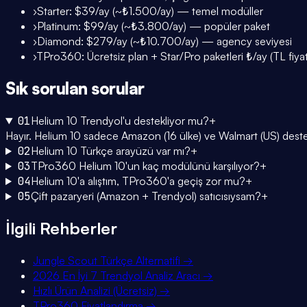
›
Starter: $39/ay (~₺1.500/ay) — temel modüller
›
Platinum: $99/ay (~₺3.800/ay) — popüler paket
›
Diamond: $279/ay (~₺10.700/ay) — agency seviyesi
›
TPro360: Ücretsiz plan + Star/Pro paketleri ₺/ay (TL fiya
Sık sorulan
sorular
01
Helium 10 Trendyol'u destekliyor mu?
+
Hayır. Helium 10 sadece Amazon (16 ülke) ve Walmart (US) destekl
02
Helium 10 Türkçe arayüzü var mı?
+
03
TPro360 Helium 10'un kaç modülünü karşılıyor?
+
04
Helium 10'a alıştım, TPro360'a geçiş zor mu?
+
05
Çift pazaryeri (Amazon + Trendyol) satıcısıysam?
+
İlgili Rehberler
Jungle Scout Türkçe Alternatifi
→
2026 En İyi 7 Trendyol Analiz Aracı
→
Hızlı Ürün Analizi (Ücretsiz)
→
TPro360 Fiyatlandırma
→