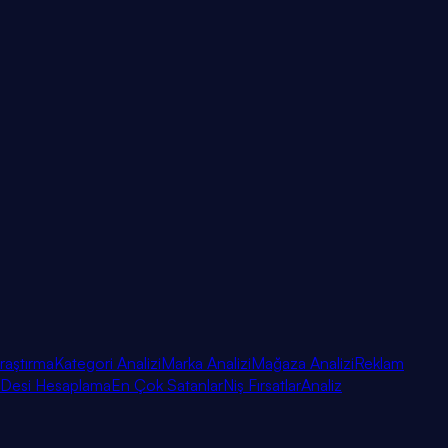
raştırma
Kategori Analizi
Marka Analizi
Mağaza Analizi
Reklam
Desi Hesaplama
En Çok Satanlar
Niş Fırsatlar
Analiz