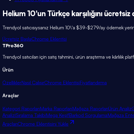
Helium 10'un Türkçe karşılığını ücretsiz
Trendyol satıcısıysanız Helium 10\'a $39-$279/ay ödemek yerine 
Ücretsiz Başla
Chrome Eklentisi
TPro
360
Trendyol satıcıları için satış tahmini, ürün araştırma ve kârlılık pla
Ürün
Özellikler
Nasıl Çalışır
Chrome Eklentisi
Fiyatlandırma
Araçlar
Kategori Raporları
Marka Raporları
Mağaza Raporları
Ürün Analiz
G
Analizi
Sıralama Takibi
Mega Keşif
Barkod Sorgulama
Mağaza Ent
Araçları
Chrome Eklentisini Yükle