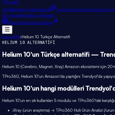
TPro
360
Özellikler
Nasıl Çalışır
Eklenti
Trendyol Fotoğraf Stüdyosu
Fiya
Ürün Analiz
Komisyon Hesapla
Eklenti
Giriş
Ücretsiz Başla
Ana Sayfa
›
Helium 10 Türkçe Alternatifi
HELIUM 10 ALTERNATİFİ
Helium 10'un
Türkçe alternatifi
— Trend
Helium 10 (Cerebro, Magnet, Xray) Amazon ekosistemi için 20+ mod
TPro360, Helium 10'un Amazon'da yaptığını Trendyol'da yapıyor: ü
Helium 10'un hangi modülleri Trendyol'd
Helium 10'un en sık kullanılan 5 modülü ve TPro360'taki karşılığı
›
Xray (ürün araştırma) → TPro360 Hızlı Ürün Analizi (/urun-