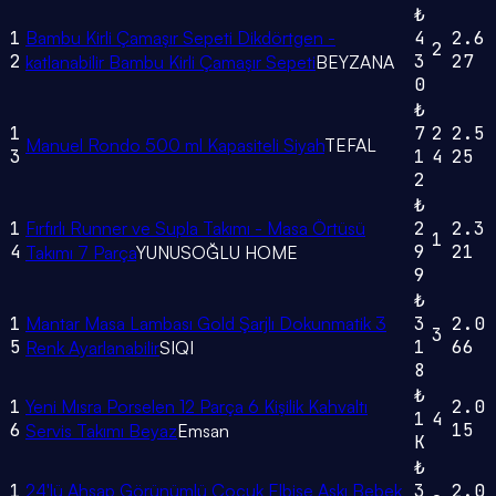
₺
1
Bambu Kirli Çamaşır Sepeti Dikdörtgen -
4
2.6
2
2
3
27
katlanabilir Bambu Kirli Çamaşır Sepeti
BEYZANA
0
₺
1
7
2
2.5
Manuel Rondo 500 ml Kapasiteli Siyah
TEFAL
3
1
4
25
2
₺
1
Fırfırlı Runner ve Supla Takımı - Masa Örtüsü
2
2.3
1
4
9
21
Takımı 7 Parça
YUNUSOĞLU HOME
9
₺
1
Mantar Masa Lambası Gold Şarjlı Dokunmatik 3
3
2.0
3
5
1
66
Renk Ayarlanabilir
SIQI
8
₺
1
Yeni Mısra Porselen 12 Parça 6 Kişilik Kahvaltı
2.0
1
4
6
15
Servis Takımı Beyaz
Emsan
K
₺
1
24'lü Ahşap Görünümlü Çocuk Elbise Askı Bebek
3
2.0