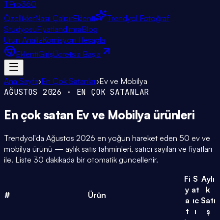
TPro
360
Özellikler
Nasıl Çalışır
Eklenti
Trendyol Fotoğraf
Stüdyosu
Fiyatlandırma
Blog
Ürün Analiz
Komisyon Hesapla
Eklenti
Giriş
Ücretsiz Başla
Ana Sayfa
›
En Çok Satanlar
›
Ev ve Mobilya
AĞUSTOS 2026
· EN ÇOK SATANLAR
En çok satan
Ev ve Mobilya
ürünleri
Trendyol'da
Ağustos 2026
en yoğun hareket eden
50
ev ve
mobilya
ürünü — aylık satış tahminleri, satıcı sayıları ve fiyatları
ile. Liste 30 dakikada bir otomatik güncellenir.
Fi
S
Aylı
y
at
k
#
Ürün
a
ıc
Satı
t
ı
ş