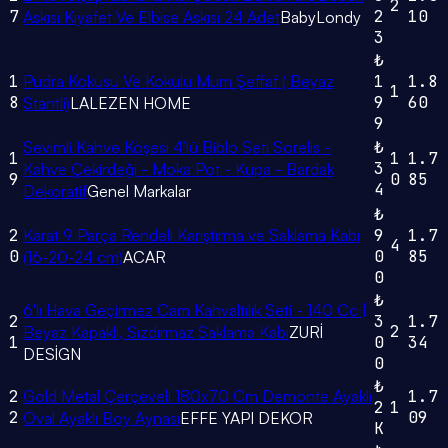
2
7
2
10
Askısı Kıyafet Ve Elbise Askısı 24 Adet
BabyLondy
3
₺
1
Pudra Kokusu Ve Kokulu Mum Şeffaf ( Beyaz
1
1.8
1
8
9
60
Stantli)
LALEZEN HOME
9
Sevimli Kahve Köşesi 4’lü Biblo Seti Sorelis -
₺
1
1
1.7
3
Kahve Çekirdeği - Moka Pot - Kupa - Bardak
9
0
85
4
Dekoratif
Genel Markalar
₺
2
Karat 9 Parça Rendeli Karıştırma ve Saklama Kabı
9
1.7
4
0
0
85
(16-20-24 cm)
ACAR
0
₺
6'lı Hava Geçirmez Cam Kahvaltılık Seti - 140 Cc |
2
3
1.7
2
Beyaz Kapaklı, Sızdırmaz Saklama Kabı
ZURİ
1
0
34
DESİGN
0
₺
2
Gold Metal Çerçeveli 180x70 Cm Demonte Ayaklı
1.7
2
1
2
09
Oval Ayaklı Boy Aynası
EFFE YAPI DEKOR
K