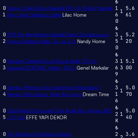
₺
0
Yapay Çiçek Elmas Saksıda 80 Cm Yoğun Yapraklı
1
5.6
1
1
6
61
Koyu Yeşil Okaliptus Sarkıt
Lilac Home
0
₺
0
20'li Set Kendinden Kapaklı Derin Dondurucuya
3
5.2
1
2
5
20
Uygun Saklama Kabı 1 Lt. ve 2 Lt.
Nandy Home
0
₺
0
Modern Dekoratif Led Duvar Aplik 70 Cm
3
1
5.1
3
6
3
00
Günışığı ESKİTME 1 Adet ( PİLLİ )
Genel Markalar
9
₺
0
Bambu Premium Sıvı Geçirmez Fitted Alez |
3
5.0
1
4
1
70
Bambu Ultra Sessiz Yatak Koruyucu
Dream Time
6
₺
0
Gold Metal Çerçeveli Oval Ayaklı Boy Aynası 180
5.0
2
1
5
40
x 70 Cm
EFFE YAPI DEKOR
K
₺
0
3'lü Bambu Çok Amaçlı Sepet
2
3.6
2