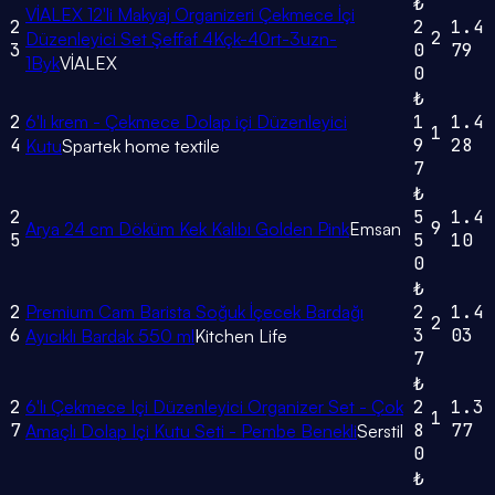
₺
VİALEX 12'li Makyaj Organizeri Çekmece İçi
2
2
1.4
2
Düzenleyici Set Şeffaf 4Kçk-40rt-3uzn-
3
0
79
1Byk
VİALEX
0
₺
2
6'lı krem - Çekmece Dolap içi Düzenleyici
1
1.4
1
4
9
28
Kutu
Spartek home textile
7
₺
2
5
1.4
9
Arya 24 cm Döküm Kek Kalıbı Golden Pink
Emsan
5
5
10
0
₺
2
Premium Cam Barista Soğuk İçecek Bardağı
2
1.4
2
6
3
03
Ayıcıklı Bardak 550 ml
Kitchen Life
7
₺
2
6'lı Çekmece Içi Düzenleyici Organizer Set - Çok
2
1.3
1
7
8
77
Amaçlı Dolap Içi Kutu Seti - Pembe Benekli
Serstil
0
₺