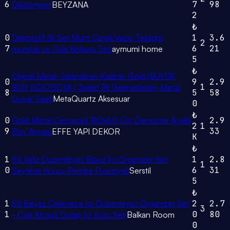
6
7
98
Dikdörtgen
BEYZANA
2
₺
0
Dekoratif 5li Set Mum Çizgili Vazo Tealight
1
3.6
2
7
6
21
mumluk ve Oda Kokusu Seti
aymumi home
5
₺
Orjinal Metal- İskandinav Kadran Gold (BÜYÜK
0
9
2.9
1
BOY 50X75CM) ( 3adet Pil Gelmektedir)-Metal
8
5
58
Duvar Saati
MetaQuartz Aksesuar
0
₺
0
Gold Metal Çerçeveli 180x60 Cm Demonte Ayaklı
2.9
2
1
9
33
Boy Aynası
EFFE YAPI DEKOR
K
₺
1
6'lı Valiz Düzenleyici Bavul Içi Organizer Set
1
2.8
1
0
6
31
Seyahat Hurcu Pembe Puantiyeli
Serstil
5
₺
1
6'lı Beyaz Çekmece Içi Düzenleyici Organizer Set
2
2.7
3
1
0
80
- Çok Amaçlı Dolap Içi Kutu Seti
Balkan Room
0