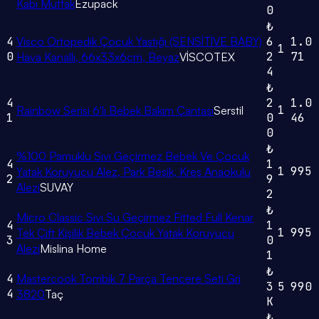
Kabı Mutfak
Ezupack
0
₺
4
Visco Ortopedik Çocuk Yastığı (SENSİTİVE BABY)
6
1.0
1
0
2
71
Hava Kanallı, 66x33x6cm, Beyaz
VİSCOTEX
4
₺
4
2
1.0
1
Rainbow Serisi 6'lı Bebek Bakım Çantası
Serstil
1
0
46
0
₺
%100 Pamuklu Sıvı Geçirmez Bebek Ve Çocuk
4
1
1
995
Yatak Koruyucu Alez, Park Beşik, Kreş Anaokulu
2
9
Alezi
SUVAY
2
₺
Micro Classic Sıvı Su Geçirmez Fitted Full Kenar
4
1
1
995
Tek Çift Kişilik Bebek Çocuk Yatak Koruyucu
3
0
Alezi
Mislina Home
1
₺
4
Mastercook Tombik 7 Parça Tencere Seti Gri
3
5
990
4
3820
Taç
K
₺