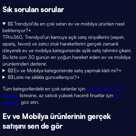
Sık sorulan
sorular
01
Trendyol'da en çok satan ev ve mobilya ürünleri nasıl
belirleniyor?
+
TPro360, Trendyol'un kamuya açık satış sinyallerini (sepet,
sipariş, favori) ve satıcı stok hareketlerini gerçek zamanlı
izleyerek ev ve mobilya kategorisinde aylık satış tahmini çıkarır.
Bu liste son 30 günün en yoğun hareket eden ev ve mobilya
ürünlerinden derlenir.
02
Ev ve Mobilya kategorisinde satış yapmak kârlı mı?
+
03
Liste ne sıklıkla güncelleniyor?
+
Tüm kategorilerdeki en çok satanlar için
Trendyol en çok
satanlar
listesine, az satıcılı yüksek hacimli fırsatlar için
niş
fırsatlara
göz atın.
Ev ve Mobilya
ürünlerinin gerçek
satışını
sen de gör