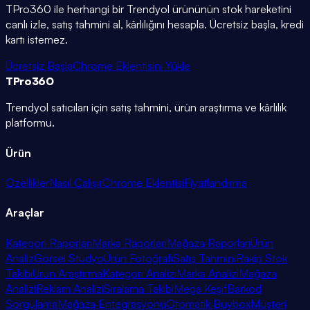
TPro360 ile herhangi bir Trendyol ürününün stok hareketini
canlı izle, satış tahmini al, kârlılığını hesapla. Ücretsiz başla, kredi
kartı istemez.
Ücretsiz Başla
Chrome Eklentisini Yükle
TPro
360
Trendyol satıcıları için satış tahmini, ürün araştırma ve kârlılık
platformu.
Ürün
Özellikler
Nasıl Çalışır
Chrome Eklentisi
Fiyatlandırma
Araçlar
Kategori Raporları
Marka Raporları
Mağaza Raporları
Ürün
Analiz
Görsel Stüdyo
Ürün Fotoğrafı
Satış Tahmini
Rakip Stok
Takibi
Ürün Araştırma
Kategori Analizi
Marka Analizi
Mağaza
Analizi
Reklam Analizi
Sıralama Takibi
Mega Keşif
Barkod
Sorgulama
Mağaza Entegrasyonu
Otomatik Buybox
Müşteri