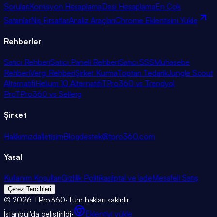
Soruları
Komisyon Hesaplama
Desi Hesaplama
En Çok
Satanlar
Niş Fırsatlar
Analiz Araçları
Chrome Eklentisini Yükle
Rehberler
Satıcı Rehberi
Satıcı Paneli Rehberi
Satıcı SSS
Muhasebe
Rehberi
Vergi Rehberi
Şirket Kurma
Toptan Tedarik
Jungle Scout
Alternatifi
Helium 10 Alternatifi
TPro360 vs Trendyol
Pro
TPro360 vs Sellerg
Şirket
Hakkımızda
İletişim
Blog
destek@tpro360.com
Yasal
Kullanım Koşulları
Gizlilik Politikası
İptal ve İade
Mesafeli Satış
Çerez Tercihleri
©
2026
TPro360
·
Tüm hakları saklıdır
İstanbul'da geliştirildi
·
Eklentiyi yükle