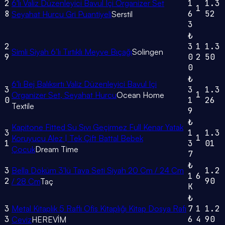
2
6'lı Valiz Düzenleyici Bavul Içi Organizer Set
1
1.3
1
8
6
52
Seyahat Hurcu Gri Puantiyeli
Serstil
3
₺
2
3
1
1.3
Simli Siyah 6’lı Tırtıklı Meyve Bıçağı
Solingen
9
0
2
50
0
₺
6'lı Bej Balıksırtı Valiz Düzenleyici Bavul Içi
3
3
1.3
1
Organizer Set, Seyahat Hurcu
Ocean Home
0
1
26
Textile
9
₺
Kapitone Fitted Su Sıvı Geçirmez Full Kenar Yatak
3
1
1.3
1
Koruyucu Alez | Tek Çift Battal Bebek
1
3
01
Çocuk
Dream Time
7
₺
3
Bella Döküm 3'lü Tava Seti Siyah 20 Cm / 24 Cm
1.2
1
6
2
90
/ 28 Cm
Taç
K
₺
3
Metal Kitaplık 5 Raflı Ofis Kitaplığı Kitap Dosya Rafı
7
1
1.2
3
6
4
90
Ceviz
HEREVİM