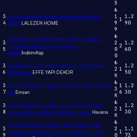
5
₺
3
Pudra Kokusu Ve Kokulu Mum Amber Renk (
1
1.2
1
4
9
90
Stantli)
LALEZEN HOME
9
₺
Katlanabilir Buharda Pişirme Aparatı Haşlama
3
2
1.2
2
Sepeti Pratik Tencere Içi Haşlama
5
0
60
Aparatı
İndirimKap
0
₺
3
Siyah Metal Çerçeveli Ayaklı Oval Boy Aynası
1.2
2
1
6
50
180x60 Cm
EFFE YAPI DEKOR
K
₺
3
Cemre Indüksiyon Tabanlı 8 Parça Çelik Tencere
1
1.2
3
7
6
30
Seti
Emsan
K
₺
3
Gri Renk Şezlong Deniz Havuz Yatağı Katlanır
1.2
2
1
8
30
Şezlong Kampet Plaj Yatağı Kamp Yatağı
Havana
K
₺
50 Adet Sızdırmaz 120 ml Mini Saklama Kabı
3
2
1.1
1
Sosluk Buzluk Kabı, Et Suyu, Kemik Suyu, Sos
9
0
73