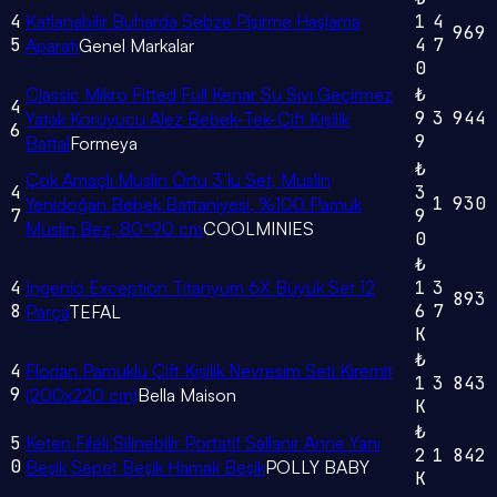
4
Katlanabilir Buharda Sebze Pişirme Haşlama
1
4
969
5
4
7
Aparatı
Genel Markalar
0
Classic Mikro Fitted Full Kenar Su Sıvı Geçirmez
₺
4
9
3
944
Yatak Koruyucu Alez Bebek-Tek-Çift Kişilik
6
9
Battal
Formeya
₺
Çok Amaçlı Müslin Örtü 3’lü Set, Müslin
4
3
1
930
Yenidoğan Bebek Battaniyesi, %100 Pamuk
7
9
Müslin Bez, 80*90 cm
COOLMINIES
0
₺
4
Ingenio Exception Titanyum 6X Büyük Set 12
1
3
893
8
6
7
Parça
TEFAL
K
₺
4
Florian Pamuklu Çift Kişilik Nevresim Seti Kiremit
1
3
843
9
(200x220 cm)
Bella Maison
K
₺
5
Keten Fileli Silinebilir Portatif Sallanır Anne Yanı
2
1
842
0
Beşik Sepet Beşik Hamak Beşik
POLLY BABY
K