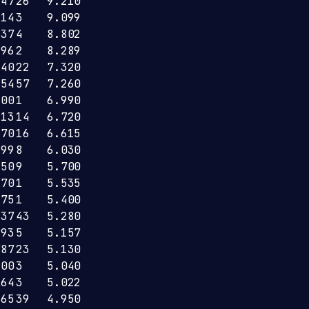
147
26
9.210
314
3
9.099
237
4
8.802
296
2
8.289
240
22
7.320
554
57
7.260
600
1
6.990
213
14
6.720
370
16
6.615
399
8
6.030
650
9
5.700
170
1
5.535
575
1
5.400
637
43
5.280
193
5
5.157
787
23
5.130
200
3
5.040
264
3
5.022
465
39
4.950