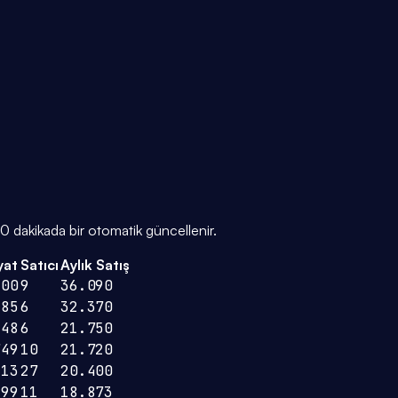
e 30 dakikada bir otomatik güncellenir.
yat
Satıcı
Aylık Satış
300
9
36.090
285
6
32.370
248
6
21.750
749
10
21.720
413
27
20.400
499
11
18.873