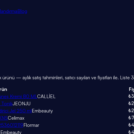
tlandırma
Blog
k
ürünü — aylık satış tahminleri, satıcı sayıları ve fiyatları ile. List
rün
Fi
₺
 Güneş Kremi 80 ML
CALLİEL
₺
i Tonik
JEONJU
₺
ndirici Jel 250 ml
Embeauty
₺
AXNS
Celimax
₺
82536012119
Flormar
₺
i
Embeauty