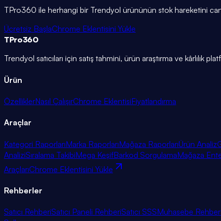
TPro360 ile herhangi bir Trendyol ürününün stok hareketini canlı izl
Ücretsiz Başla
Chrome Eklentisini Yükle
TPro
360
Trendyol satıcıları için satış tahmini, ürün araştırma ve kârlılık pla
Ürün
Özellikler
Nasıl Çalışır
Chrome Eklentisi
Fiyatlandırma
Araçlar
Kategori Raporları
Marka Raporları
Mağaza Raporları
Ürün Analiz
G
Analizi
Sıralama Takibi
Mega Keşif
Barkod Sorgulama
Mağaza Ent
Araçları
Chrome Eklentisini Yükle
Rehberler
Satıcı Rehberi
Satıcı Paneli Rehberi
Satıcı SSS
Muhasebe Rehber