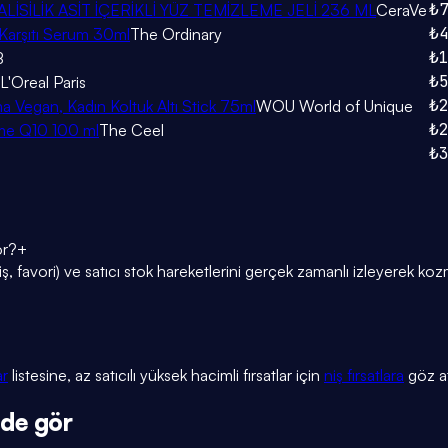
₺
İSİLİK ASİT İÇERİKLİ YÜZ TEMİZLEME JELİ 236 ML
CeraVe
₺
arşıtı Serum 30ml
The Ordinary
₺
B
₺
L'Oreal Paris
₺
a Vegan, Kadın Koltuk Altı Stick 75ml
WOU World of Unique
₺
zyme Q10 100 ml
The Ceel
₺
or?
+
, favori) ve satıcı stok hareketlerini gerçek zamanlı izleyerek kozm
ar
listesine, az satıcılı yüksek hacimli fırsatlar için
niş fırsatlara
göz at
 de gör