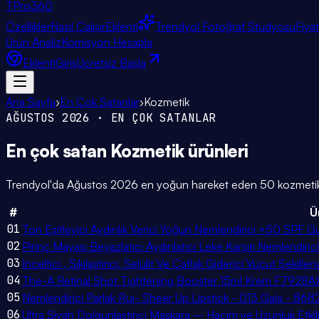
TPro
360
Özellikler
Nasıl Çalışır
Eklenti
Trendyol Fotoğraf Stüdyosu
Fiya
Ürün Analiz
Komisyon Hesapla
Eklenti
Giriş
Ücretsiz Başla
Ana Sayfa
›
En Çok Satanlar
›
Kozmetik
AĞUSTOS 2026
· EN ÇOK SATANLAR
En çok satan
Kozmetik
ürünleri
Trendyol'da
Ağustos 2026
en yoğun hareket eden
50
kozmeti
#
Ü
01
Ton Eşitleyici Aydınlık Verici Yoğun Nemlendirici +50 SPF
02
Pirinç Mayası Beyazlatıcı Aydınlatıcı Leke Karşıtı Nemlendiric
03
Inceltici , Sıkılaştırıcı, Selülit Ve Çatlak Giderici Vücut Şekille
04
The-A Retinal Shot Tightening Booster 15ml Krem F7928
05
Nemlendirici Parlak Ruj- Sheer Up Lipstick - 013 Gaia - 86
06
Ultra Siyah Dolgunlaştırıcı Maskara – Hacim ve Uzunluk Etkil