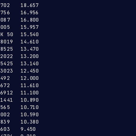
270
2
18.657
375
6
16.956
408
7
16.800
300
5
15.957
1K
50
15.540
280
19
14.610
285
25
13.470
420
22
13.200
254
25
13.140
430
23
12.450
749
2
12.000
367
2
11.610
269
12
11.100
814
41
10.890
256
5
10.710
600
2
10.590
383
9
10.380
460
3
9.450