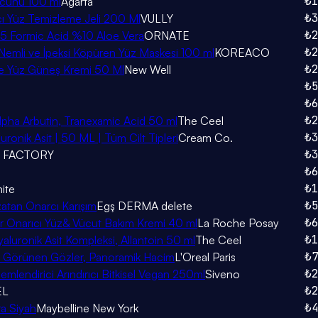
₺
acunu 100 ml
Agarta
₺
rıcı Yüz Temizleme Jeli 200 Ml
VULLY
₺
.5 Formic Acid %10 Aloe Vera
ORNATE
₺
Nemli ve İpeksi Köpüren Yüz Maskesi 100 ml
KOREACO
₺
mbe Yüz Güneş Kremi 50 Ml
New Well
₺
₺
₺
 Alpha Arbutin, Tranexamic Acid 50 ml
The Ceel
₺
uronik Asit | 50 ML | Tüm Cilt Tipleri
Cream Co.
₺
 FACTORY
₺
₺
ite
₺
tan Onarcı Karışım
Egş DERMA delete
₺
yer Onarıcı Yüz& Vücut Bakım Kremi 40 ml
La Roche Posay
₺
aluronik Asit Kompleksi, Allantoin 50 ml
The Ceel
₺
k Görünen Gözler, Panoramik Hacim
L'Oreal Paris
₺
lendirici Arındırıcı Bitkisel Vegan 250ml
Siveno
₺
EL
₺
ra Siyah
Maybelline New York