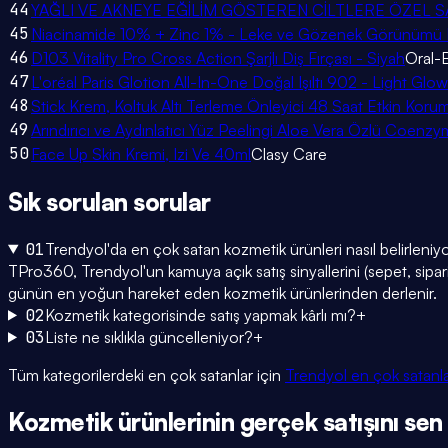
44
YAĞLI VE AKNEYE EĞİLİM GÖSTEREN CİLTLERE ÖZEL SAL
45
Niacinamide 10% + Zinc 1% - Leke ve Gözenek Görünümü K
46
D103 Vitality Pro Cross Action Şarjlı Diş Fırçası - Siyah
Oral-
47
L'oréal Paris Glotion All-In-One Doğal Işıltı 902 - Light Glow
48
Stick Krem, Koltuk Altı Terleme Önleyici 48 Saat Etkin Korum
49
Arındırıcı ve Aydınlatıcı Yüz Peelingi Aloe Vera Özlü Coen
50
Face Up Skin Kremi, Izi Ve 40ml
Clasy Care
Sık sorulan
sorular
01
Trendyol'da en çok satan kozmetik ürünleri nasıl belirleniy
TPro360, Trendyol'un kamuya açık satış sinyallerini (sepet, sipariş
günün en yoğun hareket eden kozmetik ürünlerinden derlenir.
02
Kozmetik kategorisinde satış yapmak kârlı mı?
+
03
Liste ne sıklıkla güncelleniyor?
+
Tüm kategorilerdeki en çok satanlar için
Trendyol en çok satanl
Kozmetik
ürünlerinin gerçek satışını
sen