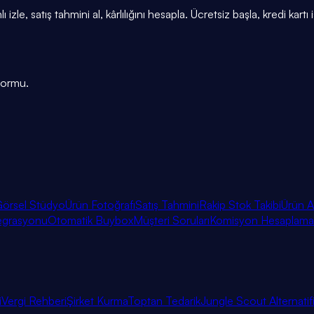
e, satış tahmini al, kârlılığını hesapla. Ücretsiz başla, kredi kartı
tformu.
örsel Stüdyo
Ürün Fotoğrafı
Satış Tahmini
Rakip Stok Takibi
Ürün A
egrasyonu
Otomatik Buybox
Müşteri Soruları
Komisyon Hesaplama
i
Vergi Rehberi
Şirket Kurma
Toptan Tedarik
Jungle Scout Alternatif