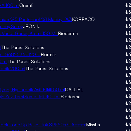
₺
HA 100 ml
Qremfi
₺
₺
namide %5 Pantehnol %1 Matrixyl %3
KOREACO
₺
 Güneş Sprey
JEONJU
₺
 & Vücut Güneş Kremi 150 ML
Bioderma
₺
₺
l
The Purest Solutions
₺
ude - 8682536012010
Flormar
₺
0 ml
The Purest Solutions
₺
t Tonik 200 ml
The Purest Solutions
₺
₺
₺
tyon, Hyaluronik Asit Etkili 50 ml
CALLİEL
₺
için Yüz Temizleme Jeli 400 ml
Bioderma
₺
₺
₺
₺
r Block Tone Up Base Pink SPF50+/PA++++
Missha