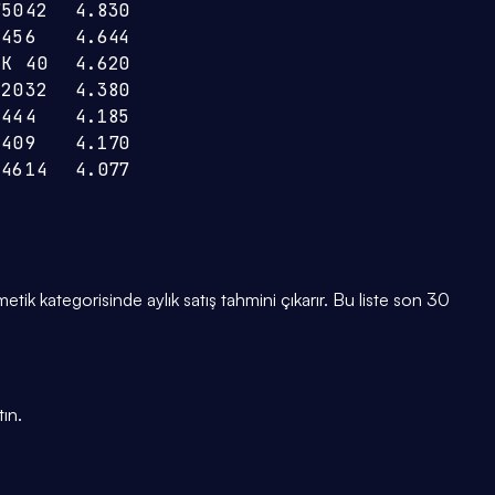
750
42
4.830
445
6
4.644
1K
40
4.620
520
32
4.380
244
4
4.185
240
9
4.170
346
14
4.077
etik kategorisinde aylık satış tahmini çıkarır. Bu liste son 30
ın.