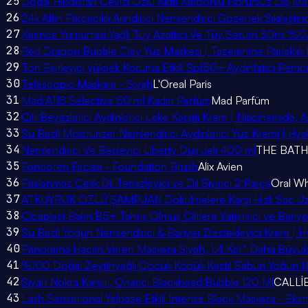
25
Doğal Hindistan Cevizi Özlü Aktif Karbonlu Florürsüz Diş M
26
24k Altın Parçacıklı Arındırıcı Nemlendirici Gözenek Sıkılaştı
27
Karınca Yumurtası Yağlı Tüy Azaltıcı Ve Tüy Serum 30ml %0
28
Red Dragon Bubble Clay Yüz Maskesi | Tazelenme Parlaklık 
29
Ton Eşitleyici yüksek Koruma Etkili Spf50+ Aydınlatıcı Pe
30
Telescopic Maskara - Siyah
L'Oreal Paris
31
Mad A118 Selective 50 ml Kadın Parfüm
Mad Parfüm
32
Cilt Beyazlatıcı Aydınlatıcı Leke Karşıtı Krem | Niacinamide,
33
Su Bazlı Moisturizer Nemlendirici Aydınlatıcı Yüz Kremi | Hyal
34
Nemlendirici Ve Besleyici Liberty Duş Jeli 400 ml
THE BATH
35
Fondöten Fırçası - Foundation Brush
Alix Avien
36
Paslanmaz Çelik Dil Temizleyici ve Dil Sıyırıcı 2 Parça
Oral Wh
37
ATKUYRUK ÖZLÜ ŞAMPUAN Dökülmelere Karşı Hızlı Sac Uza
38
Cicaplast Balm B5+ Tahriş Olmuş Ciltlere Yatıştırıcı ve Bari
39
Su Bazlı Yoğun Nemlendirici & Bariyer Destekleyici Krem | Hy
40
Panorama Hacim Veren Maskara Siyah, 1.4 Kat* Daha Büyü
41
%100 Doğal Zeytinyağlı Çocuk Köpük Kastil Sabun Yoğun Nem
42
Siyah Nokta Karşıtı, Onarıcı Blackhead Bubble 120 Ml
CALLİ
43
Lash Sensational Yelpaze Etkili Intense Black Maskara - Ekst