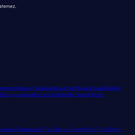
 istemez.
raştırma
Kategori Analizi
Marka Analizi
Mağaza Analizi
Reklam
Desi Hesaplama
En Çok Satanlar
Niş Fırsatlar
Analiz
i
Helium 10 Alternatifi
TPro360 vs Trendyol Pro
TPro360 vs