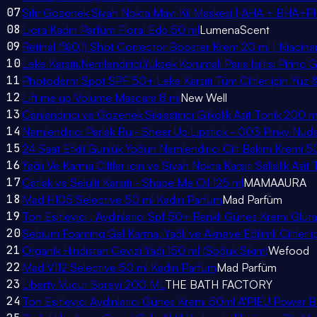
07
Sıfır Gözenek Siyah Nokta Mavi Kil Maskesi | AHA + BHA+P
08
Liora Kadın Parfüm Floral Edp 50 ml
LumenaScent
09
Retinal (%0,1) Shot Corrector Booster Krem 20 ml | Niaci
10
Leke Karşıtı.Nemlendirici,Yüksek Korumalı Paris Işıltısı Pirinç
11
Photoderm Spot SPF 50+ Leke Karşıtı Tüm Ciltler için Yüz
12
Lıft me up Volume Mascara 8 ml
New Well
13
Canlandırıcı ve Gözenek Sıkılaştırıcı Glikolik Asit Tonik 200 m
14
Nemlendirici Parlak Ruj- Sheer Up Lipstick - 003 Pinky N
15
24 Saat Etkili Günlük Yoğun Nemlendirici Cilt Bakım Kremi 5
16
Yağlı Ve Karma Ciltler için ve Siyah Nokta Karşıtı Salisilik Asi
17
Çatlak ve Selülit Karşıtı - Shape Me Oil 125 ml
MAMAAURA
18
Mad H105 Selective 50 ml Kadın Parfüm
Mad Parfüm
19
Ton Eşitleyici , Aydınlatıcı Spf 50+ Renkli Güneş Kremi Gluta
20
Sebium Foaming Gel Karma, Yağlı ve Akneye Eğilimli Ciltler 
21
Organik Hindistan Cevizi Yağı 150 ml (Soğuk Sıkım)
Wefood
22
Mad V112 Selective 50 ml Kadın Parfüm
Mad Parfüm
23
Liberty Vücut Spreyi 200 ML
THE BATH FACTORY
24
Ton Eşitleyici Aydınlatıcı Güneş Kremi 50ml A'PIEU Powe