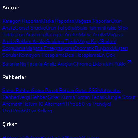
Araçlar
Kategori Raporları
Marka Raporları
Mağaza Raporları
Ürün
Analiz
Görsel Stüdyo
Ürün Fotoğrafı
Satış Tahmini
Rakip Stok
Takibi
Ürün Araştırma
Kategori Analizi
Marka Analizi
Mağaza
Analizi
Reklam Analizi
Sıralama Takibi
Mega Keşif
Barkod
Sorgulama
Mağaza Entegrasyonu
Otomatik Buybox
Müşteri
Soruları
Komisyon Hesaplama
Desi Hesaplama
En Çok
Satanlar
Niş Fırsatlar
Analiz Araçları
Chrome Eklentisini Yükle
Rehberler
Satıcı Rehberi
Satıcı Paneli Rehberi
Satıcı SSS
Muhasebe
Rehberi
Vergi Rehberi
Şirket Kurma
Toptan Tedarik
Jungle Scout
Alternatifi
Helium 10 Alternatifi
TPro360 vs Trendyol
Pro
TPro360 vs Sellerg
Şirket
Hakkımızda
İletişim
Blog
destek@tpro360.com