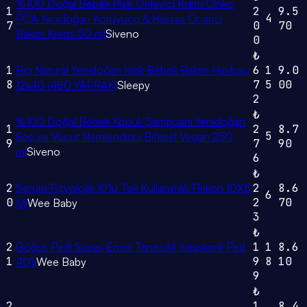
%100 Doğal Bebek Pişik Önleyici Krem Çinko
1
2
9.5
4
PCA Yenidoğan Koruyucu & Hassas Onarıcı
7
0
70
Bakım Kremi 50 ml
Siveno
0
₺
1
Bio Natural Yenidoğan Islak Bebek Bakım Havlusu
6
1
9.0
8
7
5
00
12x40 (480 YAPRAK)
Sleepy
2
₺
%100 Doğal Bebek Köpük Şampuanı Yenidoğan
1
2
8.7
5
Saç ve Vücut Nemlendirici Bitkisel Vegan 250
9
7
90
ml
Siveno
6
₺
2
Serum Fizyolojik 10'lu Tek Kullanımlık Flakon 10X5
2
8.6
6
0
2
70
Ml
Wee Baby
3
₺
2
Göğüs Pedi Süper Emici Tanecikli Yapışkanlı Ped
1
1
8.6
1
9
8
10
40'lı
Wee Baby
9
₺
2
1
8.4