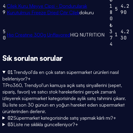
4
Çilek Kuru Meyve Cipsi - Dondurularak
1
4.2
5
9
8
90
Kurutulmuş Freeze Dried Çıtır Çilek
dokuru
0
₺
5
3
4.2
1
Hıq Creatıne 300g Unflavored
HIQ NUTRITION
0
7
30
4
Sık sorulan
sorular
01
Trendyol'da en çok satan süpermarket ürünleri nasıl
belirleniyor?
+
TPro360, Trendyol'un kamuya açık satış sinyallerini (sepet,
sipariş, favori) ve satıcı stok hareketlerini gerçek zamanlı
izleyerek süpermarket kategorisinde aylık satış tahmini çıkarır.
Bu liste son 30 günün en yoğun hareket eden süpermarket
ürünlerinden derlenir.
02
Süpermarket kategorisinde satış yapmak kârlı mı?
+
03
Liste ne sıklıkla güncelleniyor?
+