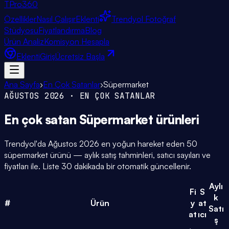
TPro
360
Özellikler
Nasıl Çalışır
Eklenti
Trendyol Fotoğraf
Stüdyosu
Fiyatlandırma
Blog
Ürün Analiz
Komisyon Hesapla
Eklenti
Giriş
Ücretsiz Başla
Ana Sayfa
›
En Çok Satanlar
›
Süpermarket
AĞUSTOS 2026
· EN ÇOK SATANLAR
En çok satan
Süpermarket
ürünleri
Trendyol'da
Ağustos 2026
en yoğun hareket eden
50
süpermarket
ürünü — aylık satış tahminleri, satıcı sayıları ve
fiyatları ile. Liste 30 dakikada bir otomatik güncellenir.
Aylı
Fi
S
k
#
Ürün
y
at
Satı
at
ıcı
ş