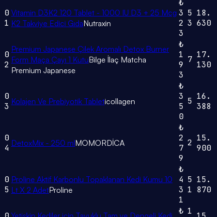
₺
0
Vitamin D3K2 120 Tablet - 1000 IU D3 + 25 Mcg
3
5
18.
1
2
3
630
K2 Takviye Edici Gıda
Nutraxin
3
₺
Premium Japanese Çilek Aromalı Detox Burner
0
1
17.
7
Form Maça Çayı 1 Kutu
Bilge İlaç Matcha
2
9
130
Premium Japanese
3
₺
0
3
16.
5
Kolajen Ve Prebiyotik Tablet
icollagen
3
5
388
0
₺
0
2
15.
2
DetoxMix - 250 ml
MOMORDİCA
4
7
900
9
₺
0
Proline Aktif Karbonlu Topaklanan Kedi Kumu 10
4
5
15.
5
3
1
870
Lt X 2 Adet
Proline
1
₺
1
0
Yetişkin Kediler için Tavuklu Tam ve Dengeli Kedi
15.