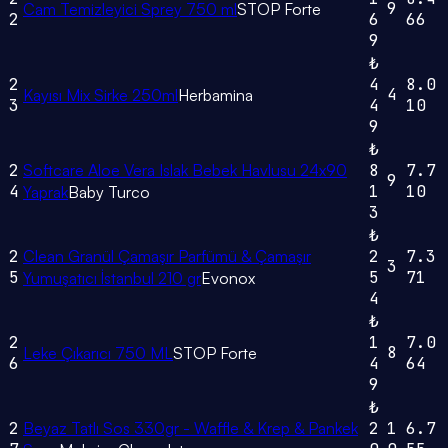
9
Cam Temizleyici Sprey 750 ml
STOP Forte
2
6
66
9
₺
2
4
8.0
4
Kayısı Mix Sirke 250ml
Herbamina
3
4
10
9
₺
2
Softcare Aloe Vera Islak Bebek Havlusu 24x90
8
7.7
9
4
1
10
Yaprak
Baby Turco
3
₺
2
Clean Granül Çamaşır Parfümü & Çamaşır
2
7.3
3
5
5
71
Yumuşatıcı İstanbul 210 gr
Evonox
4
₺
2
1
7.0
8
Leke Çıkarıcı 750 ML
STOP Forte
6
4
64
9
₺
2
Beyaz Tatlı Sos 330gr - Waffle & Krep & Pankek
2
1
6.7