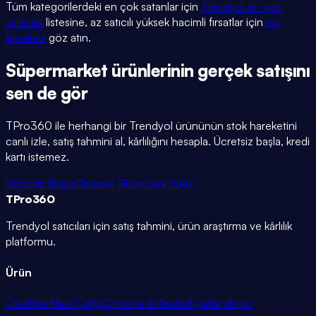
Tüm kategorilerdeki en çok satanlar için
Trendyol en çok
satanlar
listesine, az satıcılı yüksek hacimli fırsatlar için
niş
fırsatlara
göz atın.
Süpermarket
ürünlerinin gerçek satışını
sen de gör
TPro360 ile herhangi bir Trendyol ürününün stok hareketini
canlı izle, satış tahmini al, kârlılığını hesapla. Ücretsiz başla, kredi
kartı istemez.
Ücretsiz Başla
Chrome Eklentisini Yükle
TPro
360
Trendyol satıcıları için satış tahmini, ürün araştırma ve kârlılık
platformu.
Ürün
Özellikler
Nasıl Çalışır
Chrome Eklentisi
Fiyatlandırma