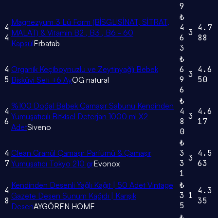
9
₺
Magnezyum 3 Lü Form (BİSGLİSİNAT, SİTRAT,
4
4
4.7
3
MALAT) & Vitamin B2 , B3 , B6 - 60
4
6
88
Kapsül
Erbatab
3
₺
4
Organik Keçiboynuzlu ve Zeytinyağlı Bebek
6
4.6
3
5
9
50
Bisküvi Seti +6 Ay
OG natural
6
₺
%100 Doğal Bebek Çamaşır Sabunu Kendinden
4
4
4.6
3
Yumuşatıcılı Bitkisel Deterjan 1000 ml X2
6
8
17
Adet
Siveno
0
₺
4
Clean Granül Çamaşır Parfümü & Çamaşır
3
4.5
3
7
3
63
Yumuşatıcı Tokyo 210 gr
Evonox
1
Kendinden Desenli Yağlı Kağıt | 50 Adet Vintage
₺
4
4.3
3
1
Gazete Desen Sunum Kağıdı | Karışık
8
35
5
Desen
AYGÖREN HOME
₺