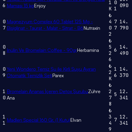
1
0
6
090
Maması 15 kg
Enjoy
K
1
₺
0
Magnezyum Complex 60 Tablet 125 Mg -
4
7
14.
7
0
7
790
Bisiglinat - Taurat - Malat - Sitrat - B6
Nutraxin
2
₺
0
5
14.
6
Inülin Ve Bromelain Coffee - 90gr
Herbamina
8
2
490
6
₺
0
Yeni Wondero Temiz Su ile Kirli Suyu Ayıran
1
14.
2
9
6
370
Otomatik Temizlik Seti
Parex
K
₺
1
Bromelain Ananas İçeren Detox Şurubu
Zühre
2
12.
5
0
7
341
Ana
8
₺
1
3
12.
7
Madlen Special 160 Gr. (1 Kutu)
Elvan
1
4
341
9