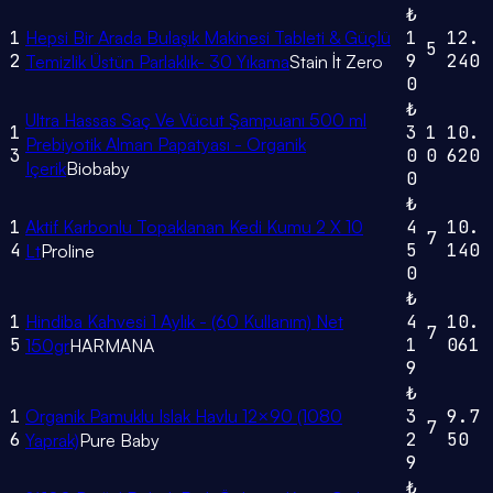
₺
1
Hepsi Bir Arada Bulaşık Makinesi Tableti & Güçlü
1
12.
5
2
9
240
Temizlik Üstün Parlaklık- 30 Yıkama
Stain İt Zero
0
₺
Ultra Hassas Saç Ve Vücut Şampuanı 500 ml
1
3
1
10.
Prebiyotik Alman Papatyası - Organik
3
0
0
620
Içerik
Biobaby
0
₺
1
Aktif Karbonlu Topaklanan Kedi Kumu 2 X 10
4
10.
7
4
5
140
Lt
Proline
0
₺
1
Hindiba Kahvesi 1 Aylık - (60 Kullanım) Net
4
10.
7
5
1
061
150gr
HARMANA
9
₺
1
Organik Pamuklu Islak Havlu 12×90 (1080
3
9.7
7
6
2
50
Yaprak)
Pure Baby
9
₺