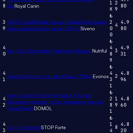
1
2
8
80
2kg
Royal Canin
K
9
₺
3
%100 Doğal Bulaşık Sabunu Bitkisel Elde Bulaşık
2
4.9
4
9
0
80
Sabunu Nemlendirici Vegan 500 ml
Siveno
0
₺
4
4
4.9
3
Ibn-i Sina Sirkengebin Prebiyotik Macunu
Nutriful
0
8
31
9
₺
4
4
4.8
2
Clean Oxi Force Toz Leke Çıkarıcı 750 gr
Evonox
1
3
96
1
₺
Fırın & Izgara Temizleyici Köpük + Tuvalet
4
2
1
4.8
Temizleme Köpüğü + Cam Temizleme Köpüğü
2
8
9
60
(Fırsat Paketi)
DOMOL
1
₺
4
1
4.8
8
Derz Temizleyici
STOP Forte
3
4
20