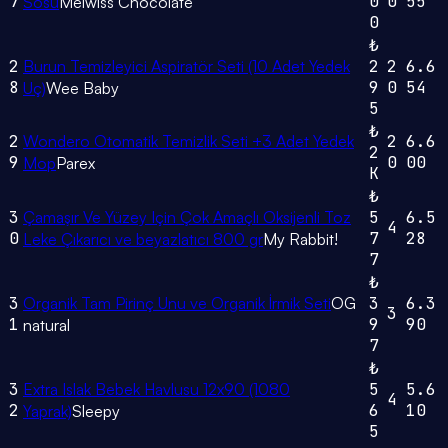
7
0
0
55
Sosu
Melwiss Chocolate
0
₺
2
Burun Temizleyici Aspiratör Seti (10 Adet Yedek
2
2
6.6
8
9
0
54
Uç)
Wee Baby
5
₺
2
Wondero Otomatik Temizlik Seti +3 Adet Yedek
2
6.6
2
9
0
00
Mop
Parex
K
₺
3
Çamaşır Ve Yüzey Için Çok Amaçlı Oksijenli Toz
5
6.5
4
0
7
28
Leke Çıkarıcı ve beyazlatıcı 800 gr
My Rabbit!
7
₺
3
Organik Tam Pirinç Unu ve Organik İrmik Seti
OG
3
6.3
3
1
9
90
natural
7
₺
3
Extra Islak Bebek Havlusu 12x90 (1080
5
5.6
4
2
6
10
Yaprak)
Sleepy
5