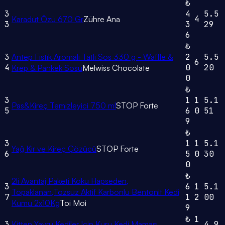
₺
3
4
5.5
4
Karadut Özü 670 Gr
Zühre Ana
3
3
29
6
₺
3
Antep Fıstık Aromalı Tatlı Sos 330 g - Waffle &
2
5.5
6
4
0
20
Krep & Pankek Sosu
Melwiss Chocolate
0
₺
3
1
1
5.1
Pas&Kireç Temizleyici 750 ml
STOP Forte
5
6
0
51
9
₺
3
1
1
5.1
Yağ Kir ve Kireç Çözücü
STOP Forte
6
5
0
30
0
₺
2li Avantaj Paketi Koku Hapseden,
3
6
1
5.1
Topaklanan,Tozsuz Aktif Karbonlu Bentonit Kedi
7
1
2
00
Kumu 2x10Kg
Toi Moi
9
₺
1
3
Kitten Yavru Kediler Için Kuru Kedi Maması
4.9