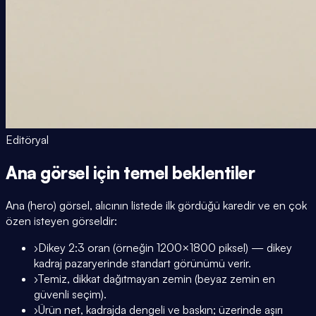
Editöryal
Ana görsel için temel beklentiler
Ana (hero) görsel, alıcının listede ilk gördüğü karedir ve en çok
özen isteyen görseldir:
›
Dikey 2:3 oran (örneğin 1200×1800 piksel) — dikey
kadraj pazaryerinde standart görünümü verir.
›
Temiz, dikkat dağıtmayan zemin (beyaz zemin en
güvenli seçim).
›
Ürün net, kadrajda dengeli ve baskın; üzerinde aşırı