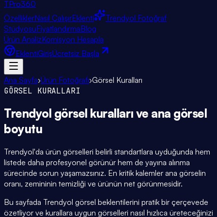
TPro
360
Özellikler
Nasıl Çalışır
Eklenti
Trendyol Fotoğraf
Stüdyosu
Fiyatlandırma
Blog
Ürün Analiz
Komisyon Hesapla
Eklenti
Giriş
Ücretsiz Başla
Ana Sayfa
›
Ürün Fotoğrafı
›
Görsel Kuralları
GÖRSEL KURALLARI
Trendyol
görsel kuralları
ve ana görsel
boyutu
Trendyol'da ürün görselleri belirli standartlara uyduğunda hem
listede daha profesyonel görünür hem de yayına alınma
sürecinde sorun yaşamazsınız. En kritik kalemler ana görselin
oranı, zemininin temizliği ve ürünün net görünmesidir.
Bu sayfada Trendyol görsel beklentilerini pratik bir çerçevede
özetliyor ve kurallara uygun görselleri nasıl hızlıca üreteceğinizi