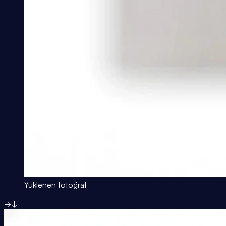
Yüklenen fotoğraf
→
↓