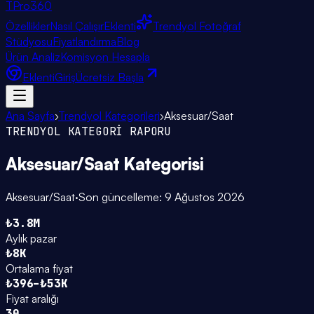
TPro
360
Özellikler
Nasıl Çalışır
Eklenti
Trendyol Fotoğraf
Stüdyosu
Fiyatlandırma
Blog
Ürün Analiz
Komisyon Hesapla
Eklenti
Giriş
Ücretsiz Başla
Ana Sayfa
›
Trendyol Kategorileri
›
Aksesuar/Saat
TRENDYOL KATEGORİ RAPORU
Aksesuar/Saat
Kategorisi
Aksesuar/Saat
·
Son güncelleme:
9 Ağustos 2026
₺3.8M
Aylık pazar
₺8K
Ortalama fiyat
₺396–₺53K
Fiyat aralığı
30