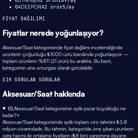
03
Trendyol
2
ürün
169
/ay
04
DEEPORA
2
ürün
5
/ay
FİYAT DAĞILIMI
Fiyatlar
nerede yoğunlaşıyor
?
Aksesuar/Saat kategorisinde fiyat dağılımı incelendiğinde
ürünlerin çoğunluğu ₺1000 üstü bandında yoğunlaşıyor —
toplam ürünlerin %81'i (21 ürün) bu aralıkta. Bu bant,
kategorinin ana omurgası olarak görülebilir.
SIK SORULAN SORULAR
Aksesuar/Saat
hakkında
01
Aksesuar/Saat kategorisinin aylık pazar büyüklüğü ne
kadar?
+
Aksesuar/Saat kategorisinde aylık toplam ciro tahmini ₺3.8
milyon civarındadır. Bu tahmin, kategoride öne çıkan ürünlerin
satış hacmi ile ortalama fiyatların (₺8 bin) çarpımına dayanır.