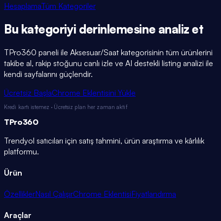
Hesaplama
Tüm Kategoriler
Bu kategoriyi
derinlemesine
analiz et
TPro360 paneli ile
Aksesuar/Saat
kategorisinin tüm ürünlerini
takibe al, rakip stoğunu canlı izle ve AI destekli listing analizi ile
kendi sayfalarını güçlendir.
Ücretsiz Başla
Chrome Eklentisini Yükle
Kredi kartı istemez · Ücretsiz plan her zaman aktif
TPro
360
Trendyol satıcıları için satış tahmini, ürün araştırma ve kârlılık
platformu.
Ürün
Özellikler
Nasıl Çalışır
Chrome Eklentisi
Fiyatlandırma
Araçlar