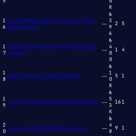
5
0
K
₺
1
Genel Markalar Klasik Su Geçirmez Plastik
3
2
5
—
6
9
Kadın Kol Saati
6
₺
1
DEEPORA KARE KASA VİNTAGE MODEL
4
1
4
—
7
0
(hediyeli)
0
₺
1
1
5
1
Seiko ERKEK KOL SAATİ SNKE61K
—
8
0
K
₺
1
5
16
1
Versace VRSCVE2Q00622 Kadın Kol Saati
—
9
3
K
₺
2
4
9
1
Versace VRSCVE0G00425 Kol Saati
—
0
8