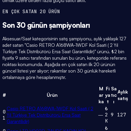
olmak üzere birden fazla güçlü satıcı aktif.
EN ÇOK SATAN 20 ÜRÜN
Son 30 günün
şampiyonları
Aksesuar/Saat kategorisinin satış şampiyonu, aylık yaklaşık 127
adet satan "Casio RETRO A168WA-1WDF Kol Saati ( 2 Yıl
Türkiye Tek Distribütörü Ersa Saat Garantilidir)" ürünü. ₺2 bin
fiyatla 9 satıcı tarafından sunulan bu ürün, kategoride referans
noktası konumunda. Aşağıda en çok satan ilk 20 ürünün
güncel listesi yer alıyor; rakamlar son 30 günlük hareketli
ortalamaya göre hesaplanmıştır.
M
Fi
Sa
Aylık
#
Ürün
ar
ya
tıc
satış
ka
t
ı
Casio RETRO A168WA-1WDF Kol Saati ( 2
₺
0
2
9
127
Yıl Türkiye Tek Distribütörü Ersa Saat
—
1
K
Garantilidir)
₺