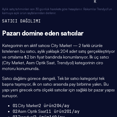
K
Aylık satış tahminleri son 30 günlük harekete göre hesaplanır. Rakamlar Trendyol'un
kamuya açık ürün sayfalarından derlenir.
SATICI DAĞILIMI
Pazarı domine eden
satıcılar
Kategorinin en aktif satıcısı City Market — 2 farklı ürünle
listelenen bu satıcı, aylık yaklaşık 204 adet satış gerçekleştiriyor
ve ortalama ₺2 bin fiyat bandında konumlanıyor. İlk üç satıcı
(City Market, Asım Optik Saat, Trendyol) kategorinin ciro
motoru konumunda.
Satıcı dağılımı görece dengeli. Tek bir satıcı kategoriyi tek
başına taşımıyor, ilk on satıcı arasında pay birbirine yakın. Bu
yapı yeni girecek orta ölçekli satıcılar için sağlıklı bir pazar yapısı
sunuyor.
01
City Market
2
ürün
204
/ay
02
Asım Optik Saat
11
ürün
201
/ay