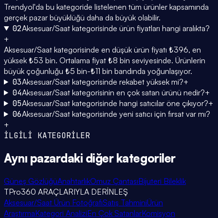
Trendyol'da bu kategoride listelenen tüm ürünler kapsamında
gerçek pazar büyüklüğü daha da büyük olabilir.
02
Aksesuar/Saat kategorisinde ürün fiyatları hangi aralıkta?
+
Aksesuar/Saat kategorisinde en düşük ürün fiyatı ₺396, en
yüksek ₺53 bin. Ortalama fiyat ₺8 bin seviyesinde. Ürünlerin
büyük çoğunluğu ₺5 bin-₺11 bin bandında yoğunlaşıyor.
03
Aksesuar/Saat kategorisinde rekabet yüksek mi?
+
04
Aksesuar/Saat kategorisinin en çok satan ürünü nedir?
+
05
Aksesuar/Saat kategorisinde hangi satıcılar öne çıkıyor?
+
06
Aksesuar/Saat kategorisinde yeni satıcı için fırsat var mı?
+
İLGİLİ KATEGORİLER
Aynı pazardaki
diğer kategoriler
Güneş Gözlüğü
Anahtarlık
Omuz Çantası
Bijuteri Bileklik
TPro360 ARAÇLARIYLA DERİNLEŞ
Aksesuar/Saat Ürün Fotoğrafı
Satış Tahmini
Ürün
Araştırma
Kategori Analizi
En Çok Satanlar
Komisyon