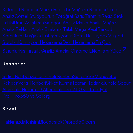
Kategori Raporları
Marka Raporları
Mağaza Raporları
Ürün
Analiz
Görsel Stüdyo
Ürün Fotoğrafı
Satış Tahmini
Rakip Stok
Takibi
Ürün Araştırma
Kategori Analizi
Marka Analizi
Mağaza
Analizi
Reklam Analizi
Sıralama Takibi
Mega Keşif
Barkod
Sorgulama
Mağaza Entegrasyonu
Otomatik Buybox
Müşteri
Soruları
Komisyon Hesaplama
Desi Hesaplama
En Çok
Satanlar
Niş Fırsatlar
Analiz Araçları
Chrome Eklentisini Yükle
Rehberler
Satıcı Rehberi
Satıcı Paneli Rehberi
Satıcı SSS
Muhasebe
Rehberi
Vergi Rehberi
Şirket Kurma
Toptan Tedarik
Jungle Scout
Alternatifi
Helium 10 Alternatifi
TPro360 vs Trendyol
Pro
TPro360 vs Sellerg
Şirket
Hakkımızda
İletişim
Blog
destek@tpro360.com