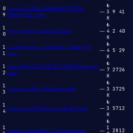
₺
0
Casio AQ-230A-2A1MQYDF RETRO
—
3
9
41
9
ERKEK KOL SAATİ
K
₺
1
Fossil FFS5901 Erkek Kol Saati
—
4
2
40
0
K
₺
1
U.S. Polo Assn. USPA2085-02 Kadın Kol
—
4
5
29
1
Saati
K
₺
1
Casio G-SHOCK GA-2100-1A1DR Erkek Kol
—
7
27
26
2
Saati
K
₺
1
Casio AQ-230A-7BMQ Kol Saati
—
3
37
25
3
K
₺
1
Casio Ltp-v009d-1eudf Kadın Kol Saati
—
3
57
12
4
K
₺
1
1
28
12
Guess GUGW0807L2 Kadın Kol Saati
—