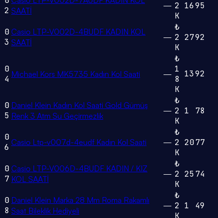
0
Casio LTP-V002D-7AUDF KADIN KOL
—
2
16
95
2
SAATİ
K
₺
0
Casio LTP-V002D-4BUDF KADIN KOL
—
2
27
92
3
SAATİ
K
₺
0
1
13
92
Michael Kors MK5735 Kadın Kol Saati
—
4
8
K
₺
0
Daniel Klein Kadın Kol Saati Gold Gümüş
—
2
1
78
5
Renk 3 Atm Su Geçirmezlik
K
₺
0
Casio Ltp-v007d-4eudf Kadın Kol Saati
—
2
20
77
6
K
₺
0
Casio LTP-V006D-4BUDF KADIN / KIZ
—
2
25
74
7
KOL SAATİ
K
₺
0
Daniel Klein Marka 28 Mm Roma Rakamlı
—
2
1
49
8
Saat Bileklik Hediyeli
K