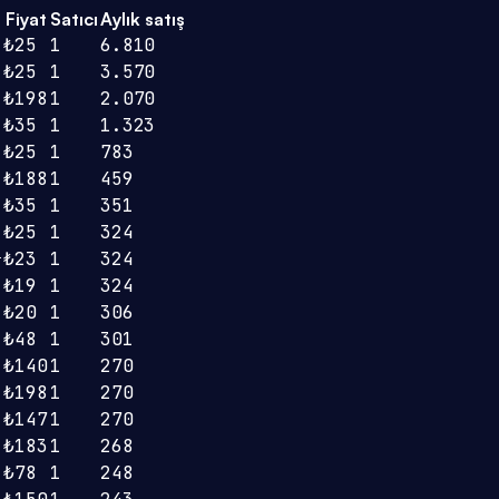
Fiyat
Satıcı
Aylık satış
₺25
1
6.810
₺25
1
3.570
₺198
1
2.070
₺35
1
1.323
₺25
1
783
₺188
1
459
₺35
1
351
₺25
1
324
₺23
1
324
r
₺19
1
324
₺20
1
306
₺48
1
301
₺140
1
270
₺198
1
270
₺147
1
270
₺183
1
268
₺78
1
248