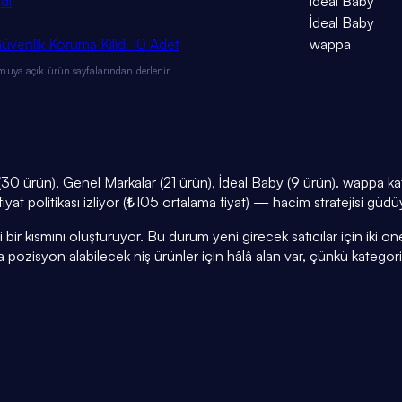
di
İdeal Baby
İdeal Baby
enlik Koruma Kilidi 10 Adet
wappa
muya açık ürün sayfalarından derlenir.
0 ürün), Genel Markalar (21 ürün), İdeal Baby (9 ürün). wappa kat
iyat politikası izliyor (₺105 ortalama fiyat) — hacim stratejisi güdü
r kısmını oluşturuyor. Bu durum yeni girecek satıcılar için iki öneml
a pozisyon alabilecek niş ürünler için hâlâ alan var, çünkü kategor