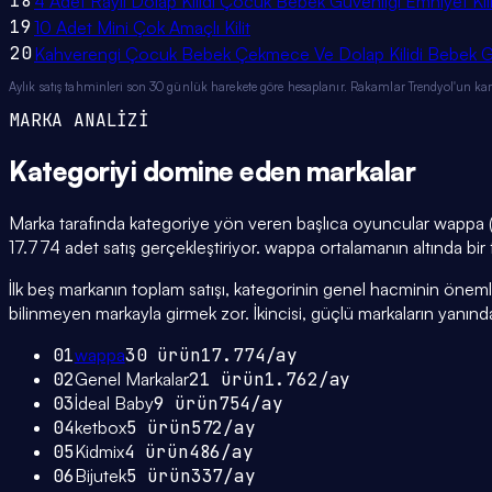
18
4 Adet Raylı Dolap Kilidi Çocuk Bebek Güvenliği Emniyet Kili
19
10 Adet Mini Çok Amaçlı Kilit
20
Kahverengi Çocuk Bebek Çekmece Ve Dolap Kilidi Bebek Güv
Aylık satış tahminleri son 30 günlük harekete göre hesaplanır. Rakamlar Trendyol'un ka
MARKA ANALİZİ
Kategoriyi domine eden
markalar
Marka tarafında kategoriye yön veren başlıca oyuncular wappa (3
17.774 adet satış gerçekleştiriyor. wappa ortalamanın altında bir f
İlk beş markanın toplam satışı, kategorinin genel hacminin önemli bi
bilinmeyen markayla girmek zor. İkincisi, güçlü markaların yanınd
01
wappa
30
ürün
17.774
/ay
02
Genel Markalar
21
ürün
1.762
/ay
03
İdeal Baby
9
ürün
754
/ay
04
ketbox
5
ürün
572
/ay
05
Kidmix
4
ürün
486
/ay
06
Bijutek
5
ürün
337
/ay