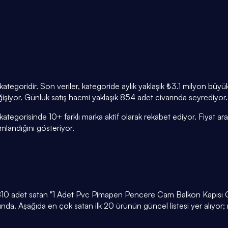
r kategoridir. Son veriler, kategoride aylık yaklaşık ₺3.1 milyon b
eğişiyor. Günlük satış hacmi yaklaşık 854 adet civarında seyrediyor.
kategorisinde 10+ farklı marka aktif olarak rekabet ediyor. Fiyat a
andığını gösteriyor.
6.810 adet satan "1 Adet Pvc Pimapen Pencere Cam Balkon Kapısı Güv
da. Aşağıda en çok satan ilk 20 ürünün güncel listesi yer alıyor;