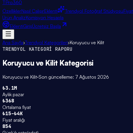
TPro
360
Özellikler
Nasıl Çalışır
Eklenti
Trendyol Fotoğraf Stüdyosu
Fiya
Ürün Analiz
Komisyon Hesapla
Eklenti
Giriş
Ücretsiz Başla
Ana Sayfa
›
Trendyol Kategorileri
›
Koruyucu ve Kilit
TRENDYOL KATEGORİ RAPORU
Koruyucu ve Kilit
Kategorisi
Koruyucu ve Kilit
·
Son güncelleme:
7 Ağustos 2026
₺3.1M
Aylık pazar
₺368
Ortalama fiyat
₺15–₺4K
Fiyat aralığı
854
Günlük satış
(
adet
)