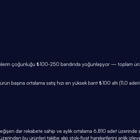
ürünlerin çoğunluğu ₺100-250 bandında yoğunlaşıyor — toplam ürün
ün başına ortalama satış hızı en yüksek bant ₺100 altı (11.0 adet/g
 değişen dar rekabete sahip ve aylık ortalama 6.810 adet üzerinde sa
zerinden bu ürünleri takibe alıp stok-fiyat hareketlerini anlık izleyeb