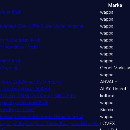
Marka
yet Kilidi
wappa
wappa
 Amaçlı Çocuk Kilit Süper Üstün Yapışma
wappa
wappa
rın Buzdolabı Kilidi
wappa
di İskandinav Model
wappa
wappa
yet Kilidi
wappa
 Geçmeli
Genel Markala
wappa
ratik Çok Amaçlı Ev Gereçleri
ARVALE
, Priz Koruyucu - 18 Adet
ALAY Ticaret
oruma Kilidi Çok Amaçlı Kilit 5 Adet
ketbox
az Eşya Güvenlik Kilidi
wappa
nlik Beyaz 1 Adet
Kidmix
 Amaçlı Çocuk Kilit Süper Üstün Yapışma
wappa
a Için Köşelik Şeffaf Kenar Koruyucu Modelleri
LOVEX