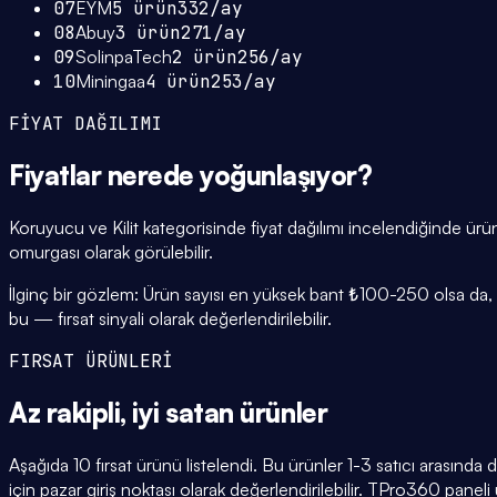
07
EYM
5
ürün
332
/ay
08
Abuy
3
ürün
271
/ay
09
SolinpaTech
2
ürün
256
/ay
10
Miningaa
4
ürün
253
/ay
FİYAT DAĞILIMI
Fiyatlar
nerede yoğunlaşıyor
?
Koruyucu ve Kilit kategorisinde fiyat dağılımı incelendiğinde 
omurgası olarak görülebilir.
İlginç bir gözlem: Ürün sayısı en yüksek bant ₺100-250 olsa da, ür
bu — fırsat sinyali olarak değerlendirilebilir.
FIRSAT ÜRÜNLERİ
Az rakipli,
iyi satan
ürünler
Aşağıda 10 fırsat ürünü listelendi. Bu ürünler 1-3 satıcı arasında
için pazar giriş noktası olarak değerlendirilebilir. TPro360 paneli ü