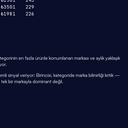
₺150
1
243
₺350
1
229
₺198
1
226
egorinin en fazla ürünle konumlanan markası ve aylık yaklaşık
yor.
i sinyal veriyor: Birincisi, kategoride marka bilinirliği kritik —
i tek bir markayla dominant değil.