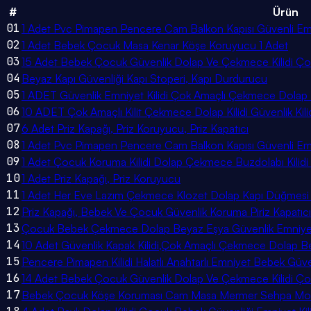
#
Ürün
01
1 Adet Pvc Pimapen Pencere Cam Balkon Kapısı Güvenli Emni
02
1 Adet Bebek Çocuk Masa Kenar Köşe Koruyucu 1 Adet
03
15 Adet Bebek Çocuk Güvenlik Dolap Ve Çekmece Kilidi Çok
04
Beyaz Kapı Güvenliği Kapı Stoperi, Kapı Durdurucu
05
1 ADET Güvenlik Emniyet Kilidi Çok Amaçlı Çekmece Dolap Fı
06
10 ADET Çok Amaçlı Kilit Çekmece Dolap Kilidi Güvenlik Kili
07
6 Adet Priz Kapağı, Priz Koruyucu, Priz Kapatıcı
08
1 Adet Pvc Pimapen Pencere Cam Balkon Kapısı Güvenli Emni
09
1 Adet Çocuk Koruma Kilidi Dolap Çekmece Buzdolabı Kilidi
10
1 Adet Priz Kapağı, Priz Koruyucu
11
1 Adet Her Eve Lazım Çekmece Klozet Dolap Kapı Düğmesi P
12
Priz Kapağı, Bebek Ve Çocuk Güvenlik Koruma Piriz Kapatıcı
13
Çocuk Bebek Çekmece Dolap Beyaz Eşya Güvenlik Emniyet K
14
10 Adet Güvenlik Kapak Kilidi,Çok Amaçlı Çekmece Dolap Bey
15
Pencere Pimapen Kilidi Halatlı Anahtarlı Emniyet Bebek Güve
16
14 Adet Bebek Çocuk Güvenlik Dolap Ve Çekmece Kilidi Çok
17
Bebek Çocuk Köşe Koruması Cam Masa Mermer Sehpa Mobily