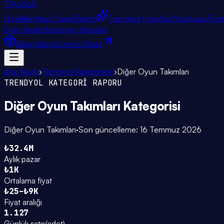
TPro
360
Özellikler
Nasıl Çalışır
Eklenti
Trendyol Fotoğraf Stüdyosu
Fiya
Ürün Analiz
Komisyon Hesapla
Eklenti
Giriş
Ücretsiz Başla
Ana Sayfa
›
Trendyol Kategorileri
›
Diğer Oyun Takımları
TRENDYOL KATEGORİ RAPORU
Diğer Oyun Takımları
Kategorisi
Diğer Oyun Takımları
·
Son güncelleme:
16 Temmuz 2026
₺32.4M
Aylık pazar
₺1K
Ortalama fiyat
₺25–₺9K
Fiyat aralığı
1.127
Günlük satış
(
adet
)