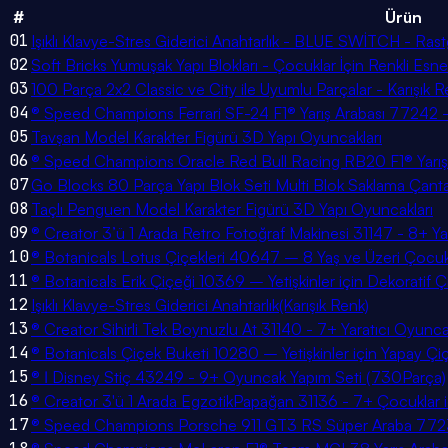
#
Ürün
01
Işıklı Klavye-Stres Giderici Anahtarlık - BLUE SWİTCH - Rast
02
Soft Bricks Yumuşak Yapı Blokları - Çocuklar İçin Renkli Esn
03
100 Parça 2x2 Classic ve City ile Uyumlu Parçalar - Karışık 
04
® Speed Champions Ferrari SF-24 F1® Yarış Arabası 77242 
05
Tavşan Model Karakter Figürü 3D Yapı Oyuncakları
06
® Speed Champions Oracle Red Bull Racing RB20 F1® Yarış 
07
Go Blocks 80 Parça Yapı Blok Seti Multi Blok Saklama Çanta
08
Taçlı Penguen Model Karakter Figürü 3D Yapı Oyuncakları
09
® Creator 3’ü 1 Arada Retro Fotoğraf Makinesi 31147 - 8+ Ya
10
® Botanicals Lotus Çiçekleri 40647 – 8 Yaş ve Üzeri Çocuk
11
® Botanicals Erik Çiçeği 10369 – Yetişkinler için Dekoratif 
12
Işıklı Klavye-Stres Giderici Anahtarlık(Karışık Renk)
13
® Creator Sihirli Tek Boynuzlu At 31140 - 7+ Yaratıcı Oyunc
14
® Botanicals Çiçek Buketi 10280 – Yetişkinler için Yapay Çi
15
® ǀ Disney Stiç 43249 - 9+ Oyuncak Yapım Seti (730Parça)
16
® Creator 3'ü 1 Arada EgzotikPapağan 31136 - 7+ Çocuklar i
17
® Speed Champions Porsche 911 GT3 RS Süper Araba 7723