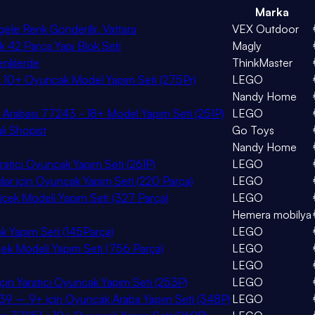
Marka
gele Renk Gönderilir. Vattara
VEX Outdoor
ek 42 Parça Yapı Blok Seti
Magly
Renklerde
ThinkMaster
- 10+ Oyuncak Model Yapım Seti (275Pr)
LEGO
Nandy Home
Arabası 77243 - 18+ Model Yapım Seti (251P)
LEGO
lı Shopist
Go Toys
Nandy Home
ratıcı Oyuncak Yapım Seti (261P)
LEGO
lar için Oyuncak Yapım Seti (220 Parça)
LEGO
Çiçek Modeli Yapım Seti (327 Parça)
LEGO
Hemera mobilya
ak Yapım Seti (145Parça)
LEGO
çek Modeli Yapım Seti (756 Parça)
LEGO
LEGO
çin Yaratıcı Oyuncak Yapım Seti (253P)
LEGO
9 – 9+ için Oyuncak Araba Yapım Seti (348P)
LEGO