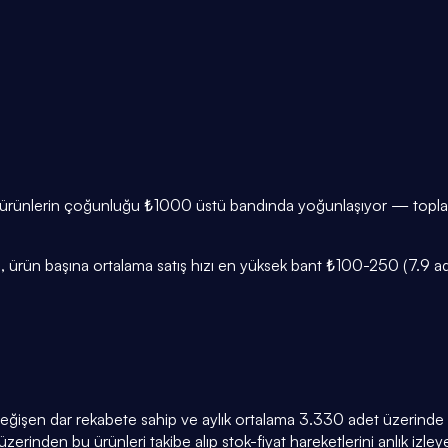
de ürünlerin çoğunluğu ₺1000 üstü bandında yoğunlaşıyor — toplam 
 ürün başına ortalama satış hızı en yüksek bant ₺100-250 (7.9 adet
 değişen dar rekabete sahip ve aylık ortalama 3.330 adet üzerinde sa
zerinden bu ürünleri takibe alıp stok-fiyat hareketlerini anlık izleyeb