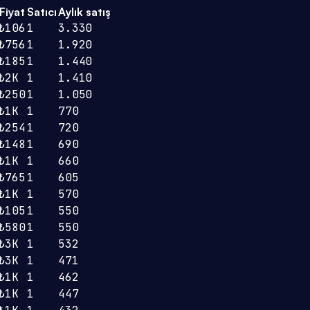
Fiyat
Satıcı
Aylık satış
₺106
1
3.330
₺756
1
1.920
₺185
1
1.440
₺2K
1
1.410
₺250
1
1.050
₺1K
1
770
₺254
1
720
₺148
1
690
₺1K
1
660
₺765
1
605
₺1K
1
570
₺105
1
550
₺580
1
550
₺3K
1
532
₺3K
1
471
₺1K
1
462
₺1K
1
447