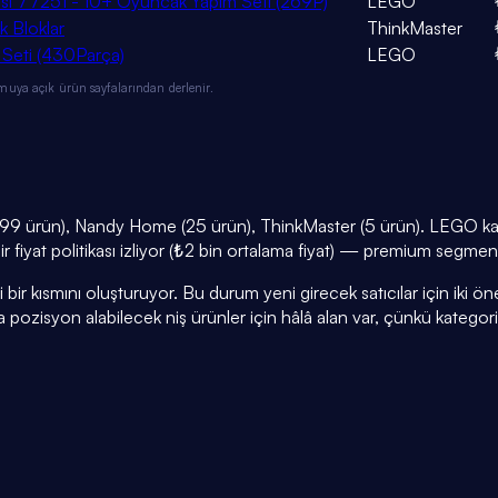
ı 77251 - 10+ Oyuncak Yapım Seti (269P)
LEGO
k Bloklar
ThinkMaster
 Seti (430Parça)
LEGO
muya açık ürün sayfalarından derlenir.
99 ürün), Nandy Home (25 ürün), ThinkMaster (5 ürün). LEGO kate
 fiyat politikası izliyor (₺2 bin ortalama fiyat) — premium segmen
r kısmını oluşturuyor. Bu durum yeni girecek satıcılar için iki öneml
a pozisyon alabilecek niş ürünler için hâlâ alan var, çünkü kategor