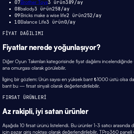
07
Brother Toys
3
ürün
389
/ay
08
balody
3
ürün
258
/ay
09
Bricks make a wise life
2
ürün
252
/ay
10
Balance Life
3
ürün
0
/ay
FİYAT DAĞILIMI
Fiyatlar
nerede yoğunlaşıyor
?
Diğer Oyun Takımları kategorisinde fiyat dağılımı incelendiğin
ana omurgası olarak görülebilir.
İlginç bir gözlem: Ürün sayısı en yüksek bant ₺1000 üstü olsa da,
bant bu — fırsat sinyali olarak değerlendirilebilir.
FIRSAT ÜRÜNLERİ
Az rakipli,
iyi satan
ürünler
Aşağıda 10 fırsat ürünü listelendi. Bu ürünler 1-3 satıcı arasında
için pazar giriş noktası olarak değerlendirilebilir. TPro360 paneli ü