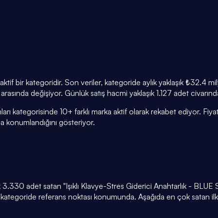
ktif bir kategoridir. Son veriler, kategoride aylık yaklaşık ₺32.4
n arasında değişiyor. Günlük satış hacmi yaklaşık 1.127 adet civarın
arı kategorisinde 10+ farklı marka aktif olarak rekabet ediyor. Fiya
 konumlandığını gösteriyor.
ık 3.330 adet satan "Işıklı Klavye-Stres Giderici Anahtarlık - BL
, kategoride referans noktası konumunda. Aşağıda en çok satan ilk