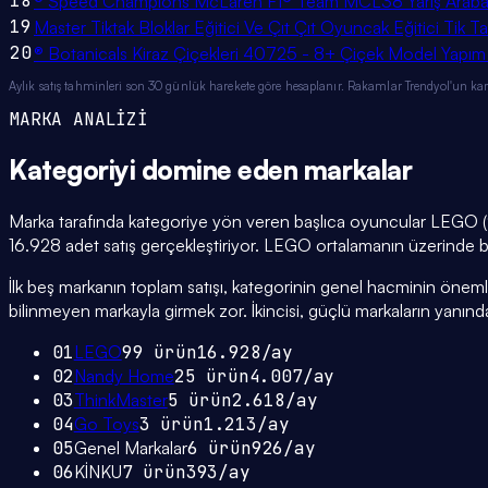
18
® Speed Champions McLaren F1® Team MCL38 Yarış Arabas
19
Master Tiktak Bloklar Eğitici Ve Çıt Çıt Oyuncak Eğitici Tik Ta
20
® Botanicals Kiraz Çiçekleri 40725 - 8+ Çiçek Model Yapım
Aylık satış tahminleri son 30 günlük harekete göre hesaplanır. Rakamlar Trendyol'un ka
MARKA ANALİZİ
Kategoriyi domine eden
markalar
Marka tarafında kategoriye yön veren başlıca oyuncular LEGO (
16.928 adet satış gerçekleştiriyor. LEGO ortalamanın üzerinde bir
İlk beş markanın toplam satışı, kategorinin genel hacminin önemli bi
bilinmeyen markayla girmek zor. İkincisi, güçlü markaların yanınd
01
LEGO
99
ürün
16.928
/ay
02
Nandy Home
25
ürün
4.007
/ay
03
ThinkMaster
5
ürün
2.618
/ay
04
Go Toys
3
ürün
1.213
/ay
05
Genel Markalar
6
ürün
926
/ay
06
KİNKU
7
ürün
393
/ay