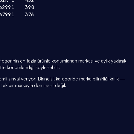
₺1K
1
432
₺299
1
390
₺799
1
376
gorinin en fazla ürünle konumlanan markası ve aylık yaklaşık
tte konumlandığı söylenebilir.
i sinyal veriyor: Birincisi, kategoride marka bilinirliği kritik —
i tek bir markayla dominant değil.