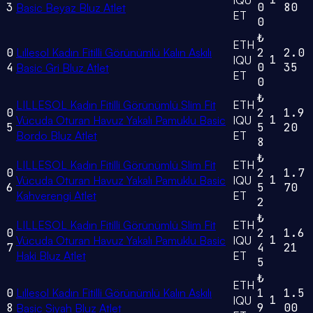
3
0
80
Basic Beyaz Bluz Atlet
ET
0
₺
ETH
0
Lıllesol Kadın Fitilli Görünümlü Kalın Askılı
2
2.0
1
IQU
4
0
35
Basic Gri Bluz Atlet
ET
0
₺
LILLESOL Kadın Fitilli Görünümlü Slim Fit
ETH
0
2
1.9
1
Vücuda Oturan Havuz Yakalı Pamuklu Basic
IQU
5
5
20
Bordo Bluz Atlet
ET
8
₺
LILLESOL Kadın Fitilli Görünümlü Slim Fit
ETH
0
2
1.7
1
Vücuda Oturan Havuz Yakalı Pamuklu Basic
IQU
6
5
70
Kahverengi Atlet
ET
2
₺
LILLESOL Kadın Fitilli Görünümlü Slim Fit
ETH
0
2
1.6
1
Vücuda Oturan Havuz Yakalı Pamuklu Basic
IQU
7
4
21
Haki Bluz Atlet
ET
5
₺
ETH
0
Lıllesol Kadın Fitilli Görünümlü Kalın Askılı
1
1.5
1
IQU
8
9
00
Basic Siyah Bluz Atlet