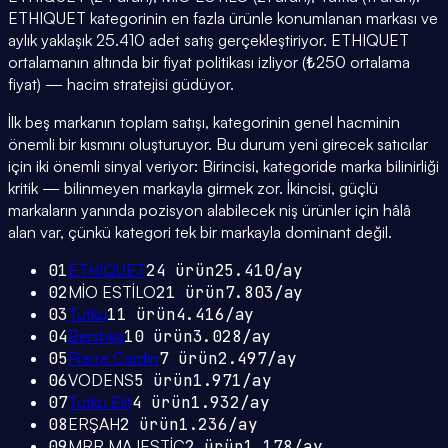
ETHIQUET kategorinin en fazla ürünle konumlanan markası ve
aylık yaklaşık 25.410 adet satış gerçekleştiriyor. ETHIQUET
ortalamanın altında bir fiyat politikası izliyor (₺250 ortalama
fiyat) — hacim stratejisi güdüyor.
İlk beş markanın toplam satışı, kategorinin genel hacminin
önemli bir kısmını oluşturuyor. Bu durum yeni girecek satıcılar
için iki önemli sinyal veriyor: Birincisi, kategoride marka bilinirliği
kritik — bilinmeyen markayla girmek zor. İkincisi, güçlü
markaların yanında pozisyon alabilecek niş ürünler için hâlâ
alan var, çünkü kategori tek bir markayla dominant değil.
01
ETHIQUET
24
ürün
25.410
/ay
02
MİO ESTİLO
21
ürün
7.803
/ay
03
Tutku
11
ürün
4.416
/ay
04
Bershka
10
ürün
3.028
/ay
05
Pierre Cardin
7
ürün
2.497
/ay
06
VODENS
5
ürün
1.971
/ay
07
Tutku Elit
4
ürün
1.932
/ay
08
ERŞAH
2
ürün
1.236
/ay
09
MRR MAJESTİC
2
ürün
1.178
/ay