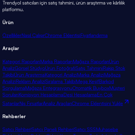
Trendyol satıcıları için satış tahmini, ürün araştırma ve kârlılık
platformu.
Ürün
Özellikler
Nasıl Çalışır
Chrome Eklentisi
Fiyatlandırma
Araçlar
Kategori Raporları
Marka Raporları
Mağaza Raporları
Ürün
Analiz
Görsel Stüdyo
Ürün Fotoğrafı
Satış Tahmini
Rakip Stok
Takibi
Ürün Araştırma
Kategori Analizi
Marka Analizi
Mağaza
Analizi
Reklam Analizi
Sıralama Takibi
Mega Keşif
Barkod
Sorgulama
Mağaza Entegrasyonu
Otomatik Buybox
Müşteri
Soruları
Komisyon Hesaplama
Desi Hesaplama
En Çok
Satanlar
Niş Fırsatlar
Analiz Araçları
Chrome Eklentisini Yükle
Rehberler
Satıcı Rehberi
Satıcı Paneli Rehberi
Satıcı SSS
Muhasebe