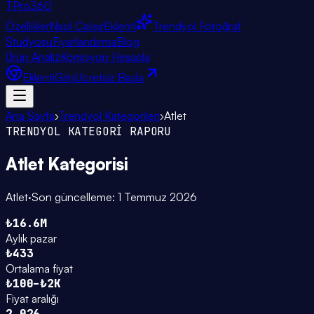
TPro
360
Özellikler
Nasıl Çalışır
Eklenti
Trendyol Fotoğraf
Stüdyosu
Fiyatlandırma
Blog
Ürün Analiz
Komisyon Hesapla
Eklenti
Giriş
Ücretsiz Başla
Ana Sayfa
›
Trendyol Kategorileri
›
Atlet
TRENDYOL KATEGORİ RAPORU
Atlet
Kategorisi
Atlet
·
Son güncelleme:
1 Temmuz 2026
₺16.6M
Aylık pazar
₺433
Ortalama fiyat
₺100–₺2K
Fiyat aralığı
2.026