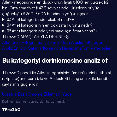
Atlet kategorisinde en düşük ürün fiyatı ₺100, en yüksek ₺2
bin. Ortalama fiyat ₺433 seviyesinde. Ürünlerin büyük
çoğunluğu ₺260-₺606 bandında yoğunlaşıyor.
03
Atlet kategorisinde rekabet nasıl?
+
04
Atlet kategorisinin en çok satan ürünü nedir?
+
05
Atlet kategorisinde yeni satıcı için fırsat var mı?
+
TPro360 ARAÇLARIYLA DERİNLEŞ
Atlet Ürün Fotoğrafı
Satış Tahmini
Ürün Araştırma
Kategori
Analizi
En Çok Satanlar
Komisyon Hesaplama
Tüm Kategoriler
Bu kategoriyi
derinlemesine
analiz et
TPro360 paneli ile
Atlet
kategorisinin tüm ürünlerini takibe al,
rakip stoğunu canlı izle ve AI destekli listing analizi ile kendi
sayfalarını güçlendir.
Ücretsiz Başla
Chrome Eklentisini Yükle
Kredi kartı istemez · Ücretsiz plan her zaman aktif
TPro
360