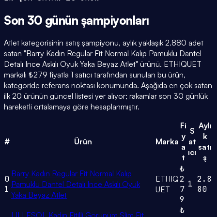
Son 30 günün
şampiyonları
Atlet kategorisinin satış şampiyonu, aylık yaklaşık 2.880 adet
satan "Barry Kadın Regular Fit Normal Kalıp Pamuklu Dantel
Detalı Ince Askılı Oyuk Yaka Beyaz Atlet" ürünü. ETHIQUET
markalı ₺279 fiyatla 1 satıcı tarafından sunulan bu ürün,
kategoride referans noktası konumunda. Aşağıda en çok satan
ilk 20 ürünün güncel listesi yer alıyor; rakamlar son 30 günlük
hareketli ortalamaya göre hesaplanmıştır.
Fi
Aylı
S
y
k
#
Ürün
Marka
at
a
satı
ıcı
t
ş
₺
Barry Kadın Regular Fit Normal Kalıp
0
ETHIQ
2
2.8
1
Pamuklu Dantel Detalı Ince Askılı Oyuk
1
7
80
UET
Yaka Beyaz Atlet
9
₺
LILLESOL Kadın Fitilli Görünüm Slim Fit