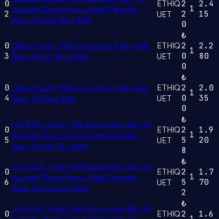
0
ETHIQ
2
2.4
1
Vücuda Oturan Havuz Yakalı Pamuklu
2
2
15
UET
Basic Antrasit Bluz Atlet
0
₺
0
Lıllesol Kadın Fitilli Görünümlü Kalın Askılı
ETHIQ
2
2.2
1
3
0
80
Basic Beyaz Bluz Atlet
UET
0
₺
0
Lıllesol Kadın Fitilli Görünümlü Kalın Askılı
ETHIQ
2
2.0
1
4
0
35
Basic Gri Bluz Atlet
UET
0
₺
LILLESOL Kadın Fitilli Görünümlü Slim Fit
0
ETHIQ
2
1.9
1
Vücuda Oturan Havuz Yakalı Pamuklu
5
5
20
UET
Basic Bordo Bluz Atlet
8
₺
LILLESOL Kadın Fitilli Görünümlü Slim Fit
0
ETHIQ
2
1.7
1
Vücuda Oturan Havuz Yakalı Pamuklu
6
5
70
UET
Basic Kahverengi Atlet
2
₺
LILLESOL Kadın Fitilli Görünümlü Slim Fit
0
ETHIQ
2
1.6
1