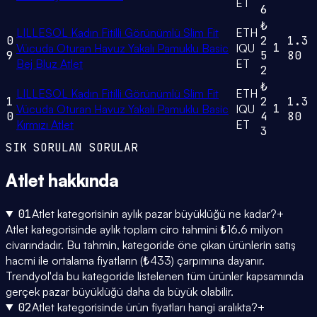
ET
6
₺
LILLESOL Kadın Fitilli Görünümlü Slim Fit
ETH
0
2
1.3
1
Vücuda Oturan Havuz Yakalı Pamuklu Basic
IQU
9
5
80
Bej Bluz Atlet
ET
2
₺
LILLESOL Kadın Fitilli Görünümlü Slim Fit
ETH
1
2
1.3
1
Vücuda Oturan Havuz Yakalı Pamuklu Basic
IQU
0
4
80
Kırmızı Atlet
ET
3
SIK SORULAN SORULAR
Atlet
hakkında
01
Atlet kategorisinin aylık pazar büyüklüğü ne kadar?
+
Atlet kategorisinde aylık toplam ciro tahmini ₺16.6 milyon
civarındadır. Bu tahmin, kategoride öne çıkan ürünlerin satış
hacmi ile ortalama fiyatların (₺433) çarpımına dayanır.
Trendyol'da bu kategoride listelenen tüm ürünler kapsamında
gerçek pazar büyüklüğü daha da büyük olabilir.
02
Atlet kategorisinde ürün fiyatları hangi aralıkta?
+