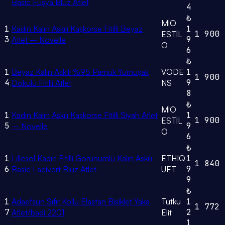
Basic Fuşya Bluz Atlet
4
₺
MİO
1
Kadın Kalın Askılı Kaşkorse Fitilli Beyaz
1
1
900
ESTİL
3
9
Atlet – Novelle
O
6
₺
1
Beyaz Kalın Askılı %95 Pamuk Yumuşak
VODE
1
1
900
4
9
Dokulu Fitilli Atlet
NS
8
₺
MİO
1
Kadın Kalın Askılı Kaşkorse Fitilli Siyah Atlet
1
1
900
ESTİL
5
9
– Novelle
O
6
₺
1
Lıllesol Kadın Fitilli Görünümlü Kalın Askılı
ETHIQ
1
1
840
6
9
Basic Lacivert Bluz Atlet
UET
9
₺
1
Adaefsun Sıfır Kollu Elastan Bisiklet Yaka
Tutku
1
1
772
7
2
Atlet/badi 2201
Elit
1