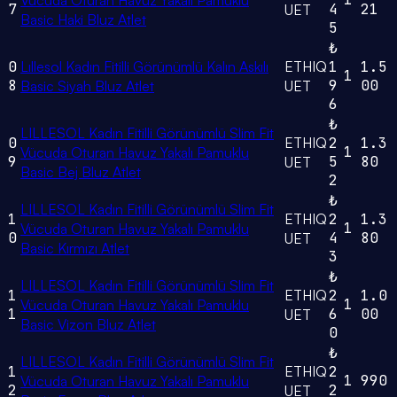
Vücuda Oturan Havuz Yakalı Pamuklu
7
4
21
UET
Basic Haki Bluz Atlet
5
₺
0
Lıllesol Kadın Fitilli Görünümlü Kalın Askılı
ETHIQ
1
1.5
1
8
9
00
Basic Siyah Bluz Atlet
UET
6
₺
LILLESOL Kadın Fitilli Görünümlü Slim Fit
0
ETHIQ
2
1.3
1
Vücuda Oturan Havuz Yakalı Pamuklu
9
5
80
UET
Basic Bej Bluz Atlet
2
₺
LILLESOL Kadın Fitilli Görünümlü Slim Fit
1
ETHIQ
2
1.3
1
Vücuda Oturan Havuz Yakalı Pamuklu
0
4
80
UET
Basic Kırmızı Atlet
3
₺
LILLESOL Kadın Fitilli Görünümlü Slim Fit
1
ETHIQ
2
1.0
1
Vücuda Oturan Havuz Yakalı Pamuklu
1
6
00
UET
Basic Vizon Bluz Atlet
0
₺
LILLESOL Kadın Fitilli Görünümlü Slim Fit
1
ETHIQ
2
1
990
Vücuda Oturan Havuz Yakalı Pamuklu
2
2
UET