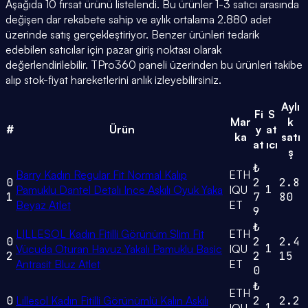
Aşağıda 10 fırsat ürünü listelendi. Bu ürünler 1-3 satıcı arasında
değişen dar rekabete sahip ve aylık ortalama 2.880 adet
üzerinde satış gerçekleştiriyor. Benzer ürünleri tedarik
edebilen satıcılar için pazar giriş noktası olarak
değerlendirilebilir. TPro360 paneli üzerinden bu ürünleri takibe
alıp stok-fiyat hareketlerini anlık izleyebilirsiniz.
Aylı
Fi
S
Mar
k
#
Ürün
y
at
ka
satı
at
ıcı
ş
₺
Barry Kadın Regular Fit Normal Kalıp
ETH
0
2
2.8
1
Pamuklu Dantel Detalı Ince Askılı Oyuk Yaka
IQU
1
7
80
Beyaz Atlet
ET
9
₺
LILLESOL Kadın Fitilli Görünüm Slim Fit
ETH
0
2
2.4
1
Vücuda Oturan Havuz Yakalı Pamuklu Basic
IQU
2
2
15
Antrasit Bluz Atlet
ET
0
₺
ETH
0
Lıllesol Kadın Fitilli Görünümlü Kalın Askılı
2
2.2
1
IQU