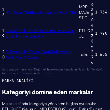
₺
MRR
1
3
1
754
4'lü Kadın Atlet ip Askılı Dantelli Kadın Atlet
MAJE
8
5
STİC
0
₺
1
Lıllesol Kadın Fitilli Görünümlü Kalın Askılı
ETHIQ
2
1
720
9
3
Basic Pembe Bluz Atlet
UET
8
₺
2
3 Adet Kadın Beyaz Pamuklu Ribana Ip
2
1
655
Tutku
0
7
Askılı Atlet // 3 Adet
6
Aylık satış tahminleri son 30 günlük harekete göre hesaplanır. Rakamlar Trendyol'un
kamuya açık ürün sayfalarından derlenir.
MARKA ANALİZİ
Kategoriyi domine eden
markalar
Marka tarafında kategoriye yön veren başlıca oyuncular
ETHIQUET (24 ürün), MİO ESTİLO (21 ürün), Tutku (11 ürün).