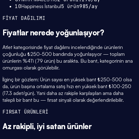
10
Happiness İstanbul
5
ürün
985
/ay
FİYAT DAĞILIMI
Fiyatlar
nerede yoğunlaşıyor
?
Atlet kategorisinde fiyat dağılımı incelendiğinde ürünlerin
çoğunluğu ₺250-500 bandında yoğunlaşıyor — toplam
ürünlerin %41'i (79 ürün) bu aralıkta. Bu bant, kategorinin ana
omurgası olarak görülebilir.
İlginç bir gözlem: Ürün sayısı en yüksek bant ₺250-500 olsa
da, ürün başına ortalama satış hızı en yüksek bant ₺100-250
(17.3 adet/gün). Yani daha az rakiple karşılaşılan ama daha
talepli bir bant bu — fırsat sinyali olarak değerlendirilebilir.
FIRSAT ÜRÜNLERİ
Az rakipli,
iyi satan
ürünler