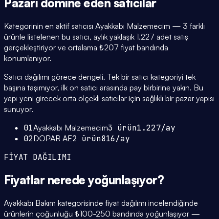
Pazarı domine eden
satıcılar
Kategorinin en aktif satıcısı Ayakkabı Malzemecim — 3 farklı
ürünle listelenen bu satıcı, aylık yaklaşık 1.227 adet satış
gerçekleştiriyor ve ortalama ₺207 fiyat bandında
konumlanıyor.
Satıcı dağılımı görece dengeli. Tek bir satıcı kategoriyi tek
başına taşımıyor, ilk on satıcı arasında pay birbirine yakın. Bu
yapı yeni girecek orta ölçekli satıcılar için sağlıklı bir pazar yapısı
sunuyor.
01
Ayakkabı Malzemecim
3
ürün
1.227
/ay
02
DOPAR AE
2
ürün
816
/ay
FİYAT DAĞILIMI
Fiyatlar
nerede yoğunlaşıyor
?
Ayakkabı Bakım kategorisinde fiyat dağılımı incelendiğinde
ürünlerin çoğunluğu ₺100-250 bandında yoğunlaşıyor —