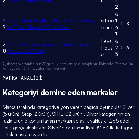
8
2
Boyası Bakımı 75 Ml.
r
2
₺
1
Beyaz Spor Ayakkabı Boyası, Deri Kumaş
srtfoo
1
0
8
9
4
Ve Taban Boyası 75 ml 1 Adet
tcare
1
Leva
₺
2
Metal Ayakkabı Çekeceği Kerata Çekçek
7
0
6
Hous
0
Çekecek (65 Cm)
5
e
Aylık satış tahminleri son 30 günlük harekete göre hesaplanır. Rakamlar Trendyol'un
kamuya açık ürün sayfalarından derlenir.
MARKA ANALİZİ
Kategoriyi domine eden
markalar
Marka tarafında kategoriye yön veren başlıca oyuncular Silver
(5 ürün), Step (2 ürün), SİTİL (32 ürün). Silver kategorinin en
fazla ürünle konumlanan markası ve aylık yaklaşık 1.265 adet
satış gerçekleştiriyor. Silver'in ortalama fiyatı ₺284 ile kategori
ortalamasıyla uyumlu.