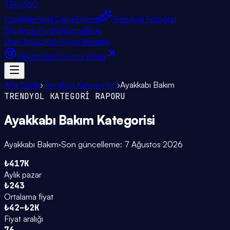
TPro
360
Özellikler
Nasıl Çalışır
Eklenti
Trendyol Fotoğraf
Stüdyosu
Fiyatlandırma
Blog
Ürün Analiz
Komisyon Hesapla
Eklenti
Giriş
Ücretsiz Başla
Ana Sayfa
›
Trendyol Kategorileri
›
Ayakkabı Bakım
TRENDYOL KATEGORİ RAPORU
Ayakkabı Bakım
Kategorisi
Ayakkabı Bakım
·
Son güncelleme:
7 Ağustos 2026
₺417K
Aylık pazar
₺243
Ortalama fiyat
₺42–₺2K
Fiyat aralığı
76