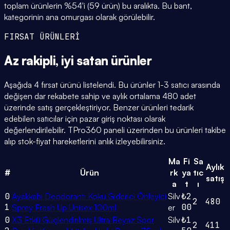
toplam ürünlerin %54'i (59 ürün) bu aralıkta. Bu bant,
kategorinin ana omurgası olarak görülebilir.
FIRSAT ÜRÜNLERİ
Az rakipli,
iyi satan
ürünler
Aşağıda 4 fırsat ürünü listelendi. Bu ürünler 1-3 satıcı arasında
değişen dar rekabete sahip ve aylık ortalama 480 adet
üzerinde satış gerçekleştiriyor. Benzer ürünleri tedarik
edebilen satıcılar için pazar giriş noktası olarak
değerlendirilebilir. TPro360 paneli üzerinden bu ürünleri takibe
alıp stok-fiyat hareketlerini anlık izleyebilirsiniz.
Ma
Fi
Sa
Aylık
#
Ürün
rk
ya
tıc
satış
a
t
ı
0
Ayakkabı Deodorantı Koku Giderici Önleyici
Silv
₺2
2
480
1
00
Sprey Fresh Up Unisex 100ml
er
0
X3 Etkili Güçlendirilmiş Ultra Beyaz Spor
Silv
₺1
2
411