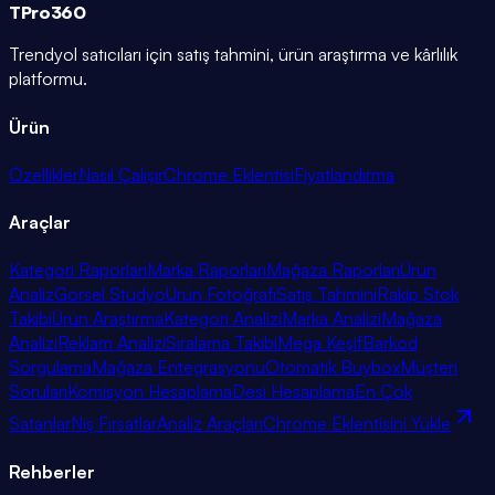
TPro
360
Trendyol satıcıları için satış tahmini, ürün araştırma ve kârlılık
platformu.
Ürün
Özellikler
Nasıl Çalışır
Chrome Eklentisi
Fiyatlandırma
Araçlar
Kategori Raporları
Marka Raporları
Mağaza Raporları
Ürün
Analiz
Görsel Stüdyo
Ürün Fotoğrafı
Satış Tahmini
Rakip Stok
Takibi
Ürün Araştırma
Kategori Analizi
Marka Analizi
Mağaza
Analizi
Reklam Analizi
Sıralama Takibi
Mega Keşif
Barkod
Sorgulama
Mağaza Entegrasyonu
Otomatik Buybox
Müşteri
Soruları
Komisyon Hesaplama
Desi Hesaplama
En Çok
Satanlar
Niş Fırsatlar
Analiz Araçları
Chrome Eklentisini Yükle
Rehberler