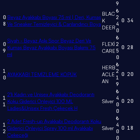
9
₺
BLAC
0
Beyaz Ayakkabı Boyası 75 ml | Deri, Kumaş
2
0
34
K
8
4
Ve Sneaker Temizleyici & Canlandırıcı Boya
DEER
0
₺
Siyah - Beyaz Aşkı Spor Beyaz Deri Ve
0
FLEXİ
2
0
28
Kumaş Beyaz Ayakkabı Boyası Bakımı 75
9
5
CARE
ml
0
₺
HERB
1
2
0
20
AYAKKABI TEMİZLEME KÖPÜK
ACLE
0
1
AN
9
₺
2'li Kadın ve Unisex Ayakkabı Deodorantı
1
4
0
20
Koku Giderici Önleyici 100 ML
Silver
1
0
Ladies&Unisex Fresh Çekecek H
0
₺
2 Adet Fresh-up Ayakkabı Deodorantı Koku
1
4
0
18
Giderici Önleyici Sprey 100 ml Ayakkabı
Silver
2
0
Çekeceği
0