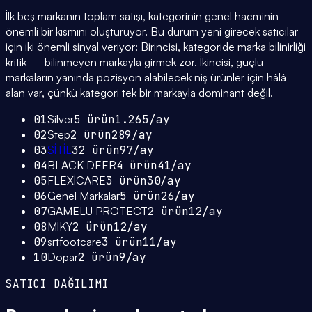
İlk beş markanın toplam satışı, kategorinin genel hacminin
önemli bir kısmını oluşturuyor. Bu durum yeni girecek satıcılar
için iki önemli sinyal veriyor: Birincisi, kategoride marka bilinirliği
kritik — bilinmeyen markayla girmek zor. İkincisi, güçlü
markaların yanında pozisyon alabilecek niş ürünler için hâlâ
alan var, çünkü kategori tek bir markayla dominant değil.
01
Silver
5
ürün
1.265
/ay
02
Step
2
ürün
289
/ay
03
SİTİL
32
ürün
97
/ay
04
BLACK DEER
4
ürün
41
/ay
05
FLEXİCARE
3
ürün
30
/ay
06
Genel Markalar
5
ürün
26
/ay
07
GAMELU PROTECT
2
ürün
12
/ay
08
MİKY
2
ürün
12
/ay
09
srtfootcare
3
ürün
11
/ay
10
Dopar
2
ürün
9
/ay
SATICI DAĞILIMI