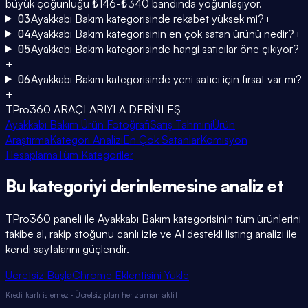
büyük çoğunluğu ₺146-₺340 bandında yoğunlaşıyor.
03
Ayakkabı Bakım kategorisinde rekabet yüksek mi?
+
04
Ayakkabı Bakım kategorisinin en çok satan ürünü nedir?
+
05
Ayakkabı Bakım kategorisinde hangi satıcılar öne çıkıyor?
+
06
Ayakkabı Bakım kategorisinde yeni satıcı için fırsat var mı?
+
TPro360 ARAÇLARIYLA DERİNLEŞ
Ayakkabı Bakım Ürün Fotoğrafı
Satış Tahmini
Ürün
Araştırma
Kategori Analizi
En Çok Satanlar
Komisyon
Hesaplama
Tüm Kategoriler
Bu kategoriyi
derinlemesine
analiz et
TPro360 paneli ile
Ayakkabı Bakım
kategorisinin tüm ürünlerini
takibe al, rakip stoğunu canlı izle ve AI destekli listing analizi ile
kendi sayfalarını güçlendir.
Ücretsiz Başla
Chrome Eklentisini Yükle
Kredi kartı istemez · Ücretsiz plan her zaman aktif