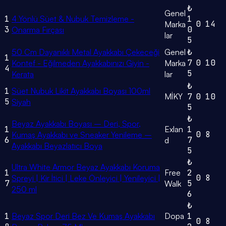
₺
Genel
1
4 Yönlü Süet & Nubuk Temizleme -
1
0
14
Marka
3
0
Onarma Fırçası
lar
5
50 Cm Dayanıklı Metal Ayakkabı Çekeceği
Genel
₺
1
7
0
10
Kontef - Eğilmeden Ayakkabınızı Giyin -
Marka
4
5
Kerata
lar
₺
1
Süet Nubuk Likit Ayakkabı Boyası 100ml
MİKY
7
0
10
5
Siyah
5
₺
Beyaz Ayakkabı Boyası – Deri, Spor,
1
Exlan
1
0
8
Kumaş Ayakkabı ve Sneaker Yenileme –
6
7
d
Ayakkabı Beyazlatıcı Boya
5
₺
Ultra White Armor Beyaz Ayakkabı Koruma
1
Free
2
0
8
Spreyi | Kir İtici | Leke Önleyici | Yenileyici |
7
5
Walk
250 ml
6
₺
1
Beyaz Spor Deri Bez Ve Kumaş Ayakkabı
Dopa
1
0
8