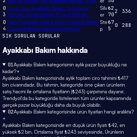
2
50
Bez Ve Kumaş Likit Ayakkabı Boyası 75 ml
er
0
Fırçalı Spor Ayakkabı Bakım Temizleme
Silv
₺2
2
336
3
70
Köpüğü Güçlendirilmiş Formül 150 ML
er
0
Kalın Demirden Imal Edilmiş Ömürlük Metal
Ste
₺7
0
288
4
5
Çekecek Kerata Kahverengi 65cm
p
SIK SORULAN SORULAR
Ayakkabı Bakım
hakkında
01
Ayakkabı Bakım kategorisinin aylık pazar büyüklüğü ne
kadar?
+
Ayakkabı Bakım kategorisinde aylık toplam ciro tahmini ₺417
bin civarındadır. Bu tahmin, kategoride öne çıkan ürünlerin
satış hacmi ile ortalama fiyatların (₺243) çarpımına dayanır.
Trendyol'da bu kategoride listelenen tüm ürünler kapsamında
gerçek pazar büyüklüğü daha da büyük olabilir.
02
Ayakkabı Bakım kategorisinde ürün fiyatları hangi aralıkta?
+
Ayakkabı Bakım kategorisinde en düşük ürün fiyatı ₺42, en
yüksek ₺2 bin. Ortalama fiyat ₺243 seviyesinde. Ürünlerin