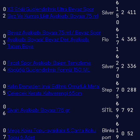
₺
0
X3 Etkili Güçlendirilmiş Ultra Beyaz Spor
1
2
411
Silver
2
5
Bez Ve Kumaş Likit Ayakkabı Boyası 75 ml
0
₺
Beyaz Ayakkabı Boyası 75 ml / Beyaz Spor
0
1
4
365
Ayakkabı Boyası/ Beyaz Deri Ayakkabı
Flo
3
7
Taban Boya
1
₺
0
Fırçalı Spor Ayakkabı Bakım Temizleme
2
2
336
Silver
4
7
Köpüğü Güçlendirilmiş Formül 150 ML
0
₺
0
Kalın Demirden Imal Edilmiş Ömürlük Metal
Step
7
0
288
5
Çekecek Kerata Kahverengi 65cm
5
₺
0
Siyah Ayakkabı Boyası 175 gr
SİTİL
9
7
92
6
9
₺
0
Mega Koku Topu-ayakkabı & Çanta Koku
Blinks
1
0
52
7
9
Topu 6 Adet
port