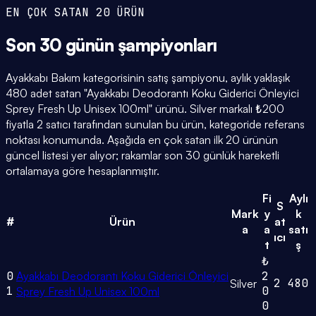
EN ÇOK SATAN 20 ÜRÜN
Son 30 günün
şampiyonları
Ayakkabı Bakım kategorisinin satış şampiyonu, aylık yaklaşık
480 adet satan "Ayakkabı Deodorantı Koku Giderici Önleyici
Sprey Fresh Up Unisex 100ml" ürünü. Silver markalı ₺200
fiyatla 2 satıcı tarafından sunulan bu ürün, kategoride referans
noktası konumunda. Aşağıda en çok satan ilk 20 ürünün
güncel listesi yer alıyor; rakamlar son 30 günlük hareketli
ortalamaya göre hesaplanmıştır.
Fi
Aylı
S
Mark
y
k
#
Ürün
at
a
a
satı
ıcı
t
ş
₺
0
Ayakkabı Deodorantı Koku Giderici Önleyici
2
2
480
Silver
1
0
Sprey Fresh Up Unisex 100ml
0