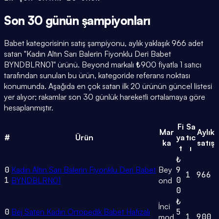
Son 30 günün
şampiyonları
Babet kategorisinin satış şampiyonu, aylık yaklaşık 966 adet
satan "Kadın Altın Sarı Balerin Fiyonklu Deri Babet
BYNDBLRN01" ürünü. Beyond markalı ₺900 fiyatla 1 satıcı
tarafından sunulan bu ürün, kategoride referans noktası
konumunda. Aşağıda en çok satan ilk 20 ürünün güncel listesi
yer alıyor; rakamlar son 30 günlük hareketli ortalamaya göre
hesaplanmıştır.
Fi
Sa
Mar
Aylık
#
Ürün
ya
tıc
ka
satış
t
ı
₺
0
Kadın Altın Sarı Balerin Fiyonklu Deri Babet
Bey
9
1
966
1
0
BYNDBLRN01
ond
0
₺
İnci
0
Bej Saten Kadın Ortopedik Babet Hafızalı
5
1
900
mod