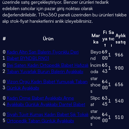
üzerinde satış gerçekleştiriyor. Benzer ürünleri tedarik
edebilen satıcılar için pazar giriş noktası olarak
değerlendirilebilir. TPro360 paneli üzerinden bu ürünleri takibe
alıp stok-fiyat hareketlerini anlık izleyebilirsiniz.
Fi
Sa
Mar
Aylık
#
Ürün
ya
tıc
ka
satış
t
ı
0
Kadın Altın Sarı Balerin Fiyonklu Deri
Beyo
₺9
1
966
1
00
Babet BYNDBLRN01
nd
0
Bej Saten Kadın Ortopedik Babet Hafızalı
İncim
₺5
1
900
2
43
Taban Yuvarlak Burun Balerin Ayakkabı
oda
star
0
Vizon Örgü Kadın Babet Yumuşak Taban
₺4
1
656
shoe
3
00
Günlük Ayakkabı
s
0
Kadın Örme Babet Ayakkabı Anne
Slipc
₺3
1
540
4
45
Ayakkabı Günlük Ayakkabı Dantel Babet
at
star
0
Siyah Tüvit Kumaş Kadın Babet Şık Tokalı
₺4
1
510
shoe
5
00
Ortopedik Taban Günlük Ayakkabı
s