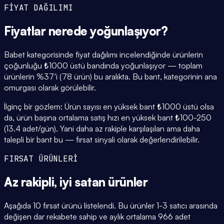
FİYAT DAĞILIMI
Fiyatlar
nerede yoğunlaşıyor
?
Babet kategorisinde fiyat dağılımı incelendiğinde ürünlerin
çoğunluğu ₺1000 üstü bandında yoğunlaşıyor — toplam
ürünlerin %37'i (78 ürün) bu aralıkta. Bu bant, kategorinin ana
omurgası olarak görülebilir.
İlginç bir gözlem: Ürün sayısı en yüksek bant ₺1000 üstü olsa
da, ürün başına ortalama satış hızı en yüksek bant ₺100-250
(13.4 adet/gün). Yani daha az rakiple karşılaşılan ama daha
talepli bir bant bu — fırsat sinyali olarak değerlendirilebilir.
FIRSAT ÜRÜNLERİ
Az rakipli,
iyi satan
ürünler
Aşağıda 10 fırsat ürünü listelendi. Bu ürünler 1-3 satıcı arasında
değişen dar rekabete sahip ve aylık ortalama 966 adet