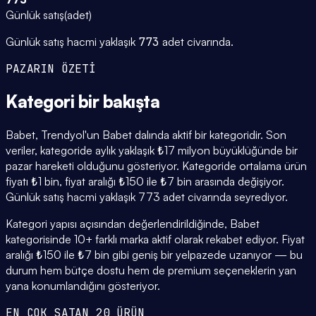
Günlük satış
(
adet
)
Günlük satış hacmi yaklaşık
773
adet civarında.
PAZARIN ÖZETİ
Kategori
bir bakışta
Babet, Trendyol'un Babet dalında aktif bir kategoridir. Son
veriler, kategoride aylık yaklaşık ₺17 milyon büyüklüğünde bir
pazar hareketi olduğunu gösteriyor. Kategoride ortalama ürün
fiyatı ₺1 bin, fiyat aralığı ₺150 ile ₺7 bin arasında değişiyor.
Günlük satış hacmi yaklaşık 773 adet civarında seyrediyor.
Kategori yapısı açısından değerlendirildiğinde, Babet
kategorisinde 10+ farklı marka aktif olarak rekabet ediyor. Fiyat
aralığı ₺150 ile ₺7 bin gibi geniş bir yelpazede uzanıyor — bu
durum hem bütçe dostu hem de premium seçeneklerin yan
yana konumlandığını gösteriyor.
EN ÇOK SATAN 20 ÜRÜN