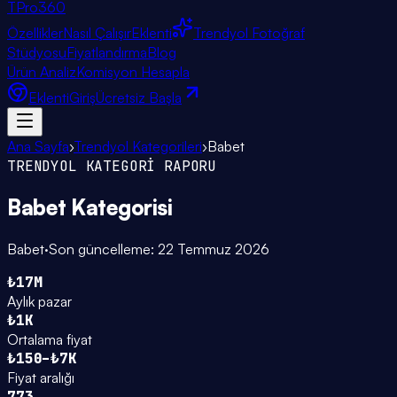
TPro
360
Özellikler
Nasıl Çalışır
Eklenti
Trendyol Fotoğraf
Stüdyosu
Fiyatlandırma
Blog
Ürün Analiz
Komisyon Hesapla
Eklenti
Giriş
Ücretsiz Başla
Ana Sayfa
›
Trendyol Kategorileri
›
Babet
TRENDYOL KATEGORİ RAPORU
Babet
Kategorisi
Babet
·
Son güncelleme:
22 Temmuz 2026
₺17M
Aylık pazar
₺1K
Ortalama fiyat
₺150–₺7K
Fiyat aralığı
773