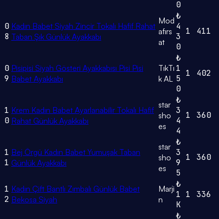
0
₺
Mod
0
Kadın Babet Siyah Zincir Tokalı Hafif Rahat
4
1
411
afırs
8
3
Taban Şık Günlük Ayakkabı
at
0
₺
0
Pisipisi Siyah Gösteri Ayakkabısı Pisi Pisi
TıkTı
1
1
402
9
5
Babet Ayakkabı
k AL
0
₺
star
1
Krem Kadın Babet Ayarlanabilir Tokalı Hafif
3
1
360
sho
0
4
Rahat Günlük Ayakkabı
es
4
₺
star
1
Bej Örgü Kadın Babet Yumuşak Taban
3
1
360
sho
1
9
Günlük Ayakkabı
es
5
₺
1
Kadın Çift Bantlı Zımbalı Günlük Babet
Marji
1
1
336
2
Bekosa Siyah
n
K
₺