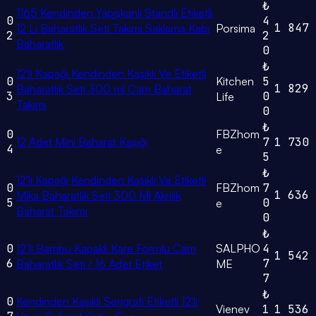
₺
1165 Kendinden Yapışkanlı Standlı Etiketli
0
4
1
847
12 Li Baharatlık Seti Takımı Saklama Kabı
Porsima
2
2
Baharatlık
0
₺
12'li Kapağı Kendinden Kaşıklı Ve Etiketli
0
Kitchen
5
1
829
Baharatlık Seti 300 ml Cam Baharat
3
0
Life
Takımı
0
₺
0
FBZhom
12 Adet Mini Baharat Kaşığı
7
1
730
4
e
5
₺
12'li Kapağı Kendinden Kaşıklı Ve Etiketli
0
FBZhom
7
1
636
Mika Baharatlık Seti 300 Ml Akrilik
5
0
e
Baharat Takımı
0
₺
0
12’li Bambu Kapaklı Kare Formlu Cam
SALPHO
4
1
542
6
7
Baharatlık Seti / 16 Adet Etiket
ME
7
₺
0
Kendinden Kaşıklı Serigrafi Etiketli 12'li
Vienev
1
1
536