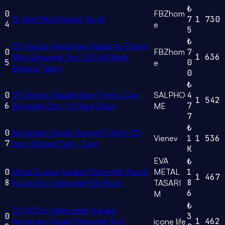
₺
0
FBZhom
12 Adet Mini Baharat Kaşığı
7
1
730
4
e
5
₺
12'li Kapağı Kendinden Kaşıklı Ve Etiketli
0
FBZhom
7
1
636
Mika Baharatlık Seti 300 Ml Akrilik
5
0
e
Baharat Takımı
0
₺
0
12’li Bambu Kapaklı Kare Formlu Cam
SALPHO
4
1
542
6
7
Baharatlık Seti / 16 Adet Etiket
ME
7
₺
0
Kendinden Kaşıklı Serigrafi Etiketli 12'li
Vienev
1
1
536
7
Uzun Baharat Seti - Cam
K
EVA
₺
0
Metal Duvara Asılabilir Baharatlık Standı
METAL
1
1
467
8
8
Küçük Boy Baharatlık Rafı Krom
TASARI
6
M
₺
12'li 450ml Kilitlenebilir Kapaklı
0
3
1
462
Kendinden Kaşıklı Baharatlık Seti -
icone life