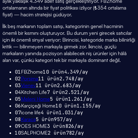
aylık yaklaşık 4.349 adet satış gerçekleştiriyor. FBZhome
ortalamanın altında bir fiyat politikası izliyor (₺354 ortalama
fiyat) — hacim stratejisi güdüyor.
İlk beş markanın toplam satışı, kategorinin genel hacminin
önemli bir kısmını oluşturuyor. Bu durum yeni girecek satıcılar
için iki önemli sinyal veriyor: Birincisi, kategoride marka bilinirliği
kritik — bilinmeyen markayla girmek zor. İkincisi, güçlü
markaların yanında pozisyon alabilecek niş ürünler için hâlâ
alan var, çünkü kategori tek bir markayla dominant değil.
01
FBZhome
10
ürün
4.349
/ay
02
Porsima
11
ürün
2.748
/ay
03
Vienev
11
ürün
2.683
/ay
04
Kitchen Life
7
ürün
2.521
/ay
05
Meleni Home
5
ürün
1.261
/ay
06
Karçiçeği Home
10
ürün
1.155
/ay
07
icone life
4
ürün
1.031
/ay
08
Karaca
5
ürün
957
/ay
09
OES HOME
3
ürün
826
/ay
10
SALPHOME
2
ürün
782
/ay