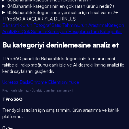
04
Baharatlık kategorisinin en çok satan ürünü nedir?
+
05
Baharatlık kategorisinde yeni satıcı için fırsat var mı?
+
TPro360 ARAÇLARIYLA DERİNLEŞ
Baharatlık Ürün Fotoğrafı
Satış Tahmini
Ürün Araştırma
Kategori
Analizi
En Çok Satanlar
Komisyon Hesaplama
Tüm Kategoriler
Bu kategoriyi
derinlemesine
analiz et
TPro360 paneli ile
Baharatlık
kategorisinin tüm ürünlerini
takibe al, rakip stoğunu canlı izle ve AI destekli listing analizi ile
kendi sayfalarını güçlendir.
Ücretsiz Başla
Chrome Eklentisini Yükle
Kredi kartı istemez · Ücretsiz plan her zaman aktif
TPro
360
Trendyol satıcıları için satış tahmini, ürün araştırma ve kârlılık
platformu.
Ürün