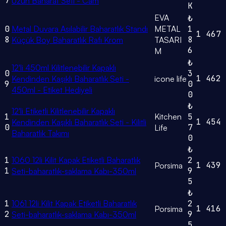
7
Uzun Baharat Seti - Cam
K
EVA
₺
0
Metal Duvara Asılabilir Baharatlık Standı
METAL
1
1
467
8
8
Küçük Boy Baharatlık Rafı Krom
TASARI
6
M
₺
12'li 450ml Kilitlenebilir Kapaklı
0
3
1
462
Kendinden Kaşıklı Baharatlık Seti -
icone life
9
0
450ml - Etiket Hediyeli
0
₺
12'li Etiketli Kilitlenebilir Kapaklı
1
Kitchen
5
1
454
Kendinden Kaşıklı Baharatlık Seti - Kilitli
0
7
Life
Baharatlık Takımı
0
₺
1
1060 12li Kilit Kapak Etiketli Baharatlık
2
1
439
Porsima
1
9
Seti-baharatlık-saklama Kabı-350ml
5
₺
1
1061 12li Kilit Kapak Etiketli Baharatlık
2
1
416
Porsima
2
9
Seti-baharatlık-saklama Kabı-350ml
5