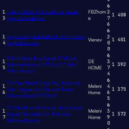
₺
1
Etiketli 12'li 250 Ml Sızdırmaz Kapaklı
FBZhom
2
1
408
3
7
Mika Baharatlık Seti
e
6
₺
1
Beyaz Serigrafi Etiketli 12li 450 ml Luna
2
1
401
Vienev
4
0
Kaşıklı Baharatlık
0
₺
Etiketli Mega Boy Kapaklı 12'li Erzak
1
DE
3
1
392
Saklama Kabı Seti 1750 ml 20 Adet
5
7
HOME
Etiket Hediyeli
4
₺
12'li Pino Etiketli Mega Boy Baharatlık
1
Meleni
4
1
375
Seti - Kapaklı Kare Baharat Takımı
6
6
Home
Saklama Kabı 12x1700 ml
5
₺
12'li Etiketli ve Kilitlenebilir Hava Almaz
1
Meleni
3
1
372
Kapaklı Baharatlık Seti-Baharatlık
7
9
Home
Saklama Kabı Gri
0