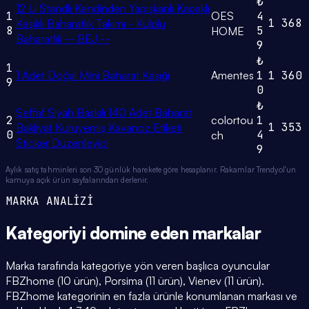
₺
12 Li Standlı Kendinden Yapışkanlı Kapaklı
1
OES
4
1
368
Kaşıklı Baharatlık Takımı - Kulplu
8
5
HOME
Baharatlık -- BEJ --
9
₺
1
1 Adet Doğal Mini Baharat Kaşığı
Amentes
1
1
360
9
0
₺
Şeffaf Siyah Baskılı 140 Adet Baharat
2
colortou
1
1
353
Bakliyat Kuruyemiş Kavanoz Etiketi
0
4
ch
Sticker Düzenleyici
9
Aylık satış tahminleri son 30 günlük harekete göre hesaplanır. Rakamlar Trendyol'un
kamuya açık ürün sayfalarından derlenir.
MARKA ANALİZİ
Kategoriyi domine eden
markalar
Marka tarafında kategoriye yön veren başlıca oyuncular
FBZhome (10 ürün), Porsima (11 ürün), Vienev (11 ürün).
FBZhome kategorinin en fazla ürünle konumlanan markası ve