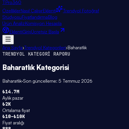
TPro
360
Özellikler
Nasıl Çalışır
Eklenti
Trendyol Fotoğraf
Stüdyosu
Fiyatlandırma
Blog
Ürün Analiz
Komisyon Hesapla
Eklenti
Giriş
Ücretsiz Başla
Ana Sayfa
›
Trendyol Kategorileri
›
Baharatlık
TRENDYOL KATEGORİ RAPORU
Baharatlık
Kategorisi
Baharatlık
·
Son güncelleme:
5 Temmuz 2026
₺14.7M
Aylık pazar
₺2K
Ortalama fiyat
₺10–₺10K
Fiyat aralığı
888