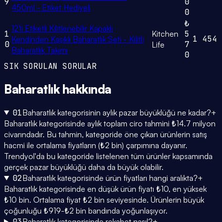
9
0
450ml - Etiket Hediyeli
0
₺
12'li Etiketli Kilitlenebilir Kapaklı
1
Kitchen
5
1
454
Kendinden Kaşıklı Baharatlık Seti - Kilitli
0
7
Life
Baharatlık Takımı
0
SIK SORULAN SORULAR
Baharatlık
hakkında
01
Baharatlık kategorisinin aylık pazar büyüklüğü ne kadar?
+
Baharatlık kategorisinde aylık toplam ciro tahmini ₺14.7 milyon
civarındadır. Bu tahmin, kategoride öne çıkan ürünlerin satış
hacmi ile ortalama fiyatların (₺2 bin) çarpımına dayanır.
Trendyol'da bu kategoride listelenen tüm ürünler kapsamında
gerçek pazar büyüklüğü daha da büyük olabilir.
02
Baharatlık kategorisinde ürün fiyatları hangi aralıkta?
+
Baharatlık kategorisinde en düşük ürün fiyatı ₺10, en yüksek
₺10 bin. Ortalama fiyat ₺2 bin seviyesinde. Ürünlerin büyük
çoğunluğu ₺919-₺2 bin bandında yoğunlaşıyor.
03
Baharatlık kategorisinde rekabet nasıl?
+