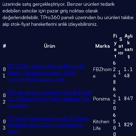
üzerinde satış gerçekleştiriyor. Benzer ürünleri tedarik
edebilen satıcılar için pazar giriş noktası olarak
değerlendirilebilir. TPro360 paneli üzerinden bu ürünleri takibe
alıp stok-fiyat hareketlerini anlık izleyebilirsiniz.
Fi
Aylı
S
y
k
#
Ürün
Marka
at
a
satı
ıcı
t
ş
₺
12'li 300ml Vakumlu Kapak Baharatlık
0
FBZhom
2
1.1
1
Takımı - Sızdırmaz Conta - Etiket
1
4
48
e
Hediyeli Akrilik Saklama Kabı
8
₺
1165 Kendinden Yapışkanlı Standlı Etiketli
0
4
1
847
12 Li Baharatlık Seti Takımı Saklama Kabı
Porsima
2
2
Baharatlık
0
₺
12'li Kapağı Kendinden Kaşıklı Ve Etiketli
0
Kitchen
5
1
829
Baharatlık Seti 300 ml Cam Baharat
3
0
Life
Takımı
0