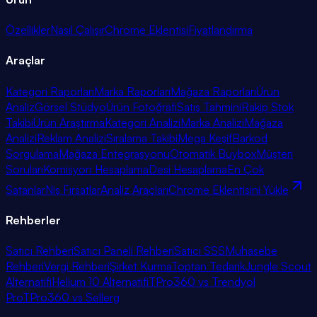
Özellikler
Nasıl Çalışır
Chrome Eklentisi
Fiyatlandırma
Araçlar
Kategori Raporları
Marka Raporları
Mağaza Raporları
Ürün
Analiz
Görsel Stüdyo
Ürün Fotoğrafı
Satış Tahmini
Rakip Stok
Takibi
Ürün Araştırma
Kategori Analizi
Marka Analizi
Mağaza
Analizi
Reklam Analizi
Sıralama Takibi
Mega Keşif
Barkod
Sorgulama
Mağaza Entegrasyonu
Otomatik Buybox
Müşteri
Soruları
Komisyon Hesaplama
Desi Hesaplama
En Çok
Satanlar
Niş Fırsatlar
Analiz Araçları
Chrome Eklentisini Yükle
Rehberler
Satıcı Rehberi
Satıcı Paneli Rehberi
Satıcı SSS
Muhasebe
Rehberi
Vergi Rehberi
Şirket Kurma
Toptan Tedarik
Jungle Scout
Alternatifi
Helium 10 Alternatifi
TPro360 vs Trendyol
Pro
TPro360 vs Sellerg