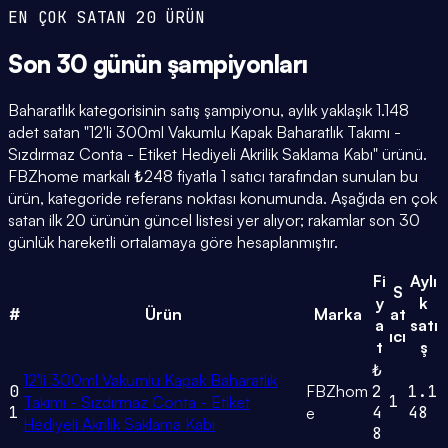
EN ÇOK SATAN 20 ÜRÜN
Son 30 günün
şampiyonları
Baharatlık kategorisinin satış şampiyonu, aylık yaklaşık 1.148
adet satan "12'li 300ml Vakumlu Kapak Baharatlık Takımı -
Sızdırmaz Conta - Etiket Hediyeli Akrilik Saklama Kabı" ürünü.
FBZhome markalı ₺248 fiyatla 1 satıcı tarafından sunulan bu
ürün, kategoride referans noktası konumunda. Aşağıda en çok
satan ilk 20 ürünün güncel listesi yer alıyor; rakamlar son 30
günlük hareketli ortalamaya göre hesaplanmıştır.
Fi
Aylı
S
y
k
#
Ürün
Marka
at
a
satı
ıcı
t
ş
₺
12'li 300ml Vakumlu Kapak Baharatlık
0
FBZhom
2
1.1
1
Takımı - Sızdırmaz Conta - Etiket
1
4
48
e
Hediyeli Akrilik Saklama Kabı
8