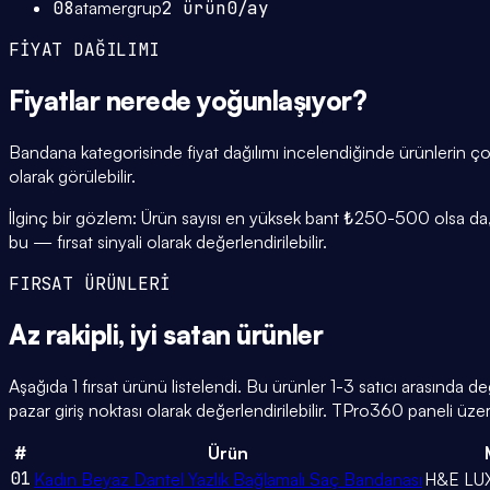
08
atamergrup
2
ürün
0
/ay
FİYAT DAĞILIMI
Fiyatlar
nerede yoğunlaşıyor
?
Bandana kategorisinde fiyat dağılımı incelendiğinde ürünlerin
olarak görülebilir.
İlginç bir gözlem: Ürün sayısı en yüksek bant ₺250-500 olsa da, 
bu — fırsat sinyali olarak değerlendirilebilir.
FIRSAT ÜRÜNLERİ
Az rakipli,
iyi satan
ürünler
Aşağıda 1 fırsat ürünü listelendi. Bu ürünler 1-3 satıcı arasında d
pazar giriş noktası olarak değerlendirilebilir. TPro360 paneli üzerin
#
Ürün
01
Kadın Beyaz Dantel Yazlık Bağlamalı Saç Bandanası
H&E LU