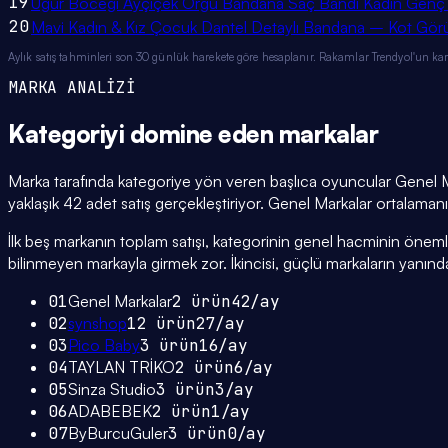
19
Uğur Böceği Ayçiçek Örgü Bandana Saç Bandı Kadın Genç K
20
Mavi Kadın & Kız Çocuk Dantel Detaylı Bandana – Kot Gör
Aylık satış tahminleri son 30 günlük harekete göre hesaplanır. Rakamlar Trendyol'un ka
MARKA ANALİZİ
Kategoriyi domine eden
markalar
Marka tarafında kategoriye yön veren başlıca oyuncular Genel Ma
yaklaşık 42 adet satış gerçekleştiriyor. Genel Markalar ortalamanın 
İlk beş markanın toplam satışı, kategorinin genel hacminin önemli bi
bilinmeyen markayla girmek zor. İkincisi, güçlü markaların yanınd
01
Genel Markalar
2
ürün
42
/ay
02
synshop
12
ürün
27
/ay
03
Pico Baby
3
ürün
16
/ay
04
TAYLAN TRİKO
2
ürün
6
/ay
05
Sinza Studio
3
ürün
3
/ay
06
ADABEBEK
2
ürün
1
/ay
07
ByBurcuGuler
3
ürün
0
/ay