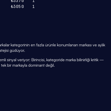
₺337
0
1
₺305
0
1
rkalar kategorinin en fazla ürünle konumlanan markası ve aylık
atejisi güdüyor.
i sinyal veriyor: Birincisi, kategoride marka bilinirliği kritik —
i tek bir markayla dominant değil.