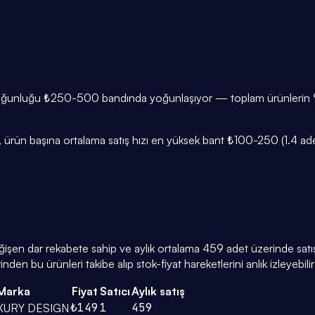
 çoğunluğu ₺250-500 bandında yoğunlaşıyor — toplam ürünlerin %43
ürün başına ortalama satış hızı en yüksek bant ₺100-250 (1.4 adet/
eğişen dar rekabete sahip ve aylık ortalama 459 adet üzerinde satış 
den bu ürünleri takibe alıp stok-fiyat hareketlerini anlık izleyebilir
Marka
Fiyat
Satıcı
Aylık satış
₺149
1
459
XURY DESIGN