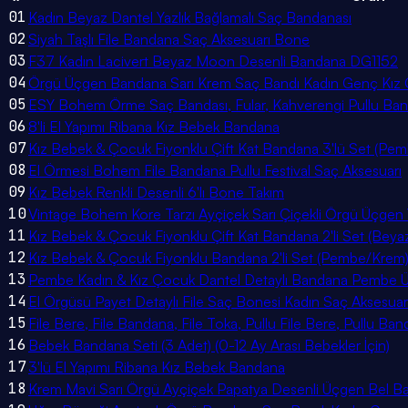
01
Kadın Beyaz Dantel Yazlık Bağlamalı Saç Bandanası
02
Siyah Taşlı File Bandana Saç Aksesuarı Bone
03
F37 Kadın Lacivert Beyaz Moon Desenli Bandana DG1152
04
Örgü Üçgen Bandana Sarı Krem Saç Bandı Kadın Genç Kız Ç
05
ESY Bohem Örme Saç Bandası, Fular, Kahverengi Pullu Ba
06
8'li El Yapımı Ribana Kız Bebek Bandana
07
Kız Bebek & Çocuk Fiyonklu Çift Kat Bandana 3'lü Set (Pe
08
El Örmesi Bohem File Bandana Pullu Festival Saç Aksesuarı
09
Kız Bebek Renkli Desenli 6'lı Bone Takım
10
Vintage Bohem Kore Tarzı Ayçiçek Sarı Çiçekli Örgü Üçgen
11
Kız Bebek & Çocuk Fiyonklu Çift Kat Bandana 2'li Set (Bey
12
Kız Bebek & Çocuk Fiyonklu Bandana 2'li Set (Pembe/Krem
13
Pembe Kadın & Kız Çocuk Dantel Detaylı Bandana Pembe Üçg
14
El Örgüsü Payet Detaylı File Saç Bonesi Kadın Saç Aksesuar
15
File Bere, File Bandana, File Toka, Pullu File Bere, Pullu Ba
16
Bebek Bandana Seti (3 Adet) (0-12 Ay Arası Bebekler İçin)
17
3'lü El Yapımı Ribana Kız Bebek Bandana
18
Krem Mavi Sarı Örgü Ayçiçek Papatya Desenli Üçgen Bel B