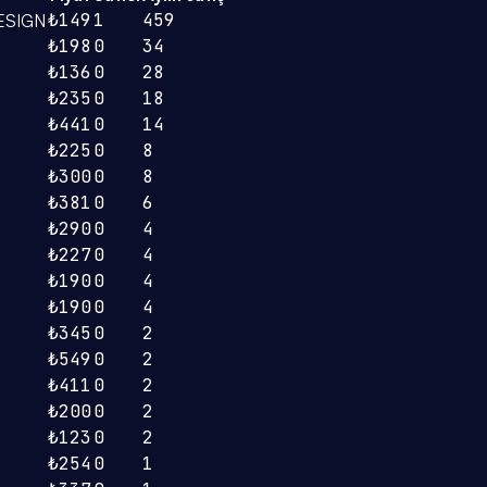
₺149
1
459
ESIGN
₺198
0
34
₺136
0
28
₺235
0
18
₺441
0
14
₺225
0
8
₺300
0
8
₺381
0
6
₺290
0
4
₺227
0
4
₺190
0
4
₺190
0
4
₺345
0
2
₺549
0
2
₺411
0
2
₺200
0
2
₺123
0
2
₺254
0
1