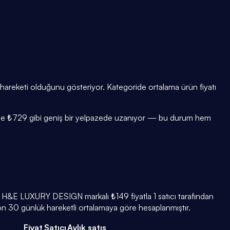
 hareketi olduğunu gösteriyor. Kategoride ortalama ürün fiyatı
₺78 ile ₺729 gibi geniş bir yelpazede uzanıyor — bu durum hem
. H&E LUXURY DESIGN markalı ₺149 fiyatla 1 satıcı tarafından
on 30 günlük hareketli ortalamaya göre hesaplanmıştır.
Fiyat
Satıcı
Aylık satış