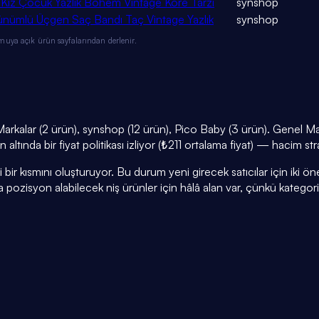
ız Çocuk Yazlık Bohem Vintage Kore Tarzı
synshop
ünümlü Üçgen Saç Bandı Taç Vintage Yazlık
synshop
muya açık ürün sayfalarından derlenir.
rkalar (2 ürün), synshop (12 ürün), Pico Baby (3 ürün). Genel Ma
altında bir fiyat politikası izliyor (₺211 ortalama fiyat) — hacim str
r kısmını oluşturuyor. Bu durum yeni girecek satıcılar için iki öneml
a pozisyon alabilecek niş ürünler için hâlâ alan var, çünkü kategor