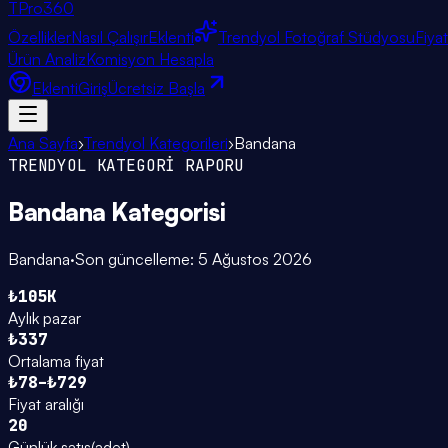
TPro
360
Özellikler
Nasıl Çalışır
Eklenti
Trendyol Fotoğraf Stüdyosu
Fiya
Ürün Analiz
Komisyon Hesapla
Eklenti
Giriş
Ücretsiz Başla
Ana Sayfa
›
Trendyol Kategorileri
›
Bandana
TRENDYOL KATEGORİ RAPORU
Bandana
Kategorisi
Bandana
·
Son güncelleme:
5 Ağustos 2026
₺105K
Aylık pazar
₺337
Ortalama fiyat
₺78–₺729
Fiyat aralığı
20
Günlük satış
(
adet
)