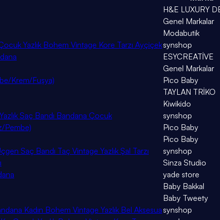
H&E LUXURY D
Genel Markalar
Modabutik
ocuk Yazlık Bohem Vintage Kore Tarzı Ayçiçek
synshop
ndana
ESYCREATİVE
Genel Markalar
mbe/Krem/Fuşya)
Pico Baby
TAYLAN TRİKO
Kiwikido
 Yazlık Saç Bandı Bandana Çocuk
synshop
az/Pembe)
Pico Baby
)
Pico Baby
en Saç Bandı Taç Vintage Yazlık Şal Tarzı
synshop
ı
Sinza Studio
ndana
yade store
Baby Bakkal
Baby Tweety
andana Kadın Bohem Vintage Yazlık Bel Aksesua
synshop