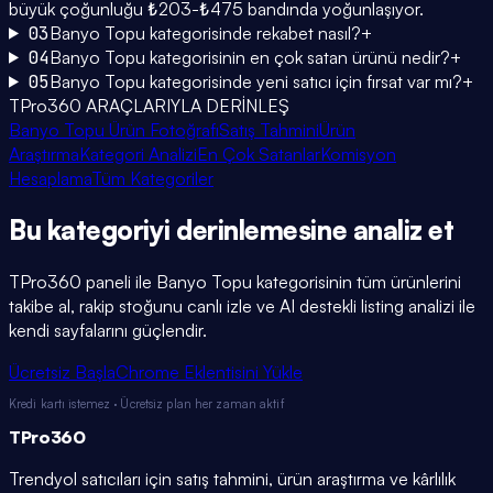
büyük çoğunluğu ₺203-₺475 bandında yoğunlaşıyor.
03
Banyo Topu kategorisinde rekabet nasıl?
+
04
Banyo Topu kategorisinin en çok satan ürünü nedir?
+
05
Banyo Topu kategorisinde yeni satıcı için fırsat var mı?
+
TPro360 ARAÇLARIYLA DERİNLEŞ
Banyo Topu Ürün Fotoğrafı
Satış Tahmini
Ürün
Araştırma
Kategori Analizi
En Çok Satanlar
Komisyon
Hesaplama
Tüm Kategoriler
Bu kategoriyi
derinlemesine
analiz et
TPro360 paneli ile
Banyo Topu
kategorisinin tüm ürünlerini
takibe al, rakip stoğunu canlı izle ve AI destekli listing analizi ile
kendi sayfalarını güçlendir.
Ücretsiz Başla
Chrome Eklentisini Yükle
Kredi kartı istemez · Ücretsiz plan her zaman aktif
TPro
360
Trendyol satıcıları için satış tahmini, ürün araştırma ve kârlılık