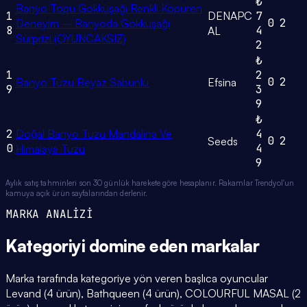
₺
Banyo Topu Gökküşağı Renkli Köpüren
1
DENAPC
7
0
2
Deneyim – Banyoda Gökkuşağı
8
4
AL
Sürprizi (OYUNCAKSIZ)
2
₺
1
2
0
2
Banyo Tuzu Beyaz Sabunlu
Efsina
9
3
9
₺
2
Doğal Banyo Tuzu Mandalina Ve
4
0
2
Seeds
0
4
Himalaya Tuzu
9
Aylık satış tahminleri son 30 günlük harekete göre hesaplanır. Rakamlar Trendyol'un
kamuya açık ürün sayfalarından derlenir.
MARKA ANALİZİ
Kategoriyi domine eden
markalar
Marka tarafında kategoriye yön veren başlıca oyuncular
Levand (4 ürün), Bathqueen (4 ürün), COLOURFUL MASAL (2