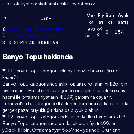
alıp stok-fiyat hareketlerini anlık izleyebilirsiniz.
Mar
Fiy
Satı
Aylık
#
Ürün
ka
at
cı
satış
0
Yıldızlı Gece (Lavanta) Nem
Leva
₺9
0
154
1
9
Bombası/banyo bombas
nd
SIK SORULAN SORULAR
Banyo Topu
hakkında
01
Banyo Topu kategorisinin aylık pazar büyüklüğü ne
kadar?
+
Banyo Topu kategorisinde aylık toplam ciro tahmini ₺251 bin
civarındadır. Bu tahmin, kategoride öne çıkan ürünlerin satış
hacmi ile ortalama fiyatların (₺339) çarpımına dayanır.
Trendyol'da bu kategoride listelenen tüm ürünler kapsamında
gerçek pazar büyüklüğü daha da büyük olabilir.
02
Banyo Topu kategorisinde ürün fiyatları hangi aralıkta?
+
Banyo Topu kategorisinde en düşük ürün fiyatı ₺99, en
yüksek ₺1 bin. Ortalama fiyat ₺339 seviyesinde. Ürünlerin