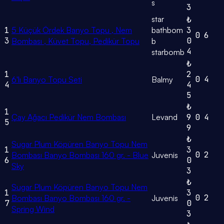
s
3
star
₺
1
5 Küçük Ördek Banyo Topu , Nem
bathbom
3
0
6
3
0
Bombası , Küvet Topu, Pedikür Topu
b
4
starbomb
₺
1
2
0
4
6'lı Banyo Topu Seti
Balmy
4
4
5
₺
1
Çay Ağacı Pedikür Nem Bombası
Levand
9
0
4
5
9
₺
Sugar Plum Köpüren Banyo Topu Nem
1
3
0
2
Bombası Banyo Bombası 160 gr. - Blue
Juvenis
6
0
Sky
3
₺
Sugar Plum Köpüren Banyo Topu Nem
1
3
0
2
Bombası Banyo Bombası 160 gr. -
Juvenis
7
0
Spring Wind
3