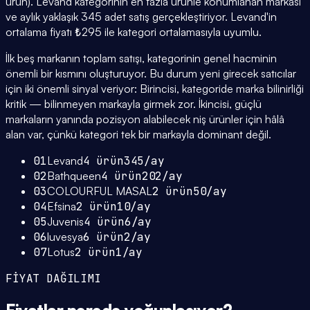
ürün). Levand kategorinin en fazla ürünle konumlanan markası
ve aylık yaklaşık 345 adet satış gerçekleştiriyor. Levand'in
ortalama fiyatı ₺295 ile kategori ortalamasıyla uyumlu.
İlk beş markanın toplam satışı, kategorinin genel hacminin
önemli bir kısmını oluşturuyor. Bu durum yeni girecek satıcılar
için iki önemli sinyal veriyor: Birincisi, kategoride marka bilinirliği
kritik — bilinmeyen markayla girmek zor. İkincisi, güçlü
markaların yanında pozisyon alabilecek niş ürünler için hâlâ
alan var, çünkü kategori tek bir markayla dominant değil.
01
Levand
4
ürün
345
/ay
02
Bathqueen
4
ürün
202
/ay
03
COLOURFUL MASAL
2
ürün
50
/ay
04
Efsina
2
ürün
10
/ay
05
Juvenis
4
ürün
6
/ay
06
luvesya
6
ürün
2
/ay
07
Lotus
2
ürün
1
/ay
FİYAT DAĞILIMI