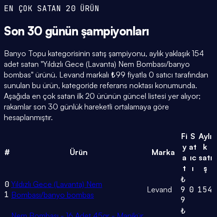
EN ÇOK SATAN 20 ÜRÜN
Son 30 günün
şampiyonları
Banyo Topu kategorisinin satış şampiyonu, aylık yaklaşık 154
adet satan "Yıldızlı Gece (Lavanta) Nem Bombası/banyo
bombas" ürünü. Levand markalı ₺99 fiyatla 0 satıcı tarafından
sunulan bu ürün, kategoride referans noktası konumunda.
Aşağıda en çok satan ilk 20 ürünün güncel listesi yer alıyor;
rakamlar son 30 günlük hareketli ortalamaya göre
hesaplanmıştır.
Fi
S
Aylı
y
at
k
#
Ürün
Marka
a
ıc
satı
t
ı
ş
₺
0
Yıldızlı Gece (Lavanta) Nem
Levand
9
0
154
1
Bombası/banyo bombas
9
₺
Nem Bombası - 16 Adet 45gr - Manikür