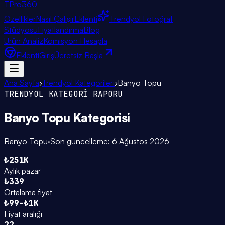
TPro
360
Özellikler
Nasıl Çalışır
Eklenti
Trendyol Fotoğraf
Stüdyosu
Fiyatlandırma
Blog
Ürün Analiz
Komisyon Hesapla
Eklenti
Giriş
Ücretsiz Başla
Ana Sayfa
›
Trendyol Kategorileri
›
Banyo Topu
TRENDYOL KATEGORİ RAPORU
Banyo Topu
Kategorisi
Banyo Topu
·
Son güncelleme:
6 Ağustos 2026
₺251K
Aylık pazar
₺339
Ortalama fiyat
₺99–₺1K
Fiyat aralığı
22