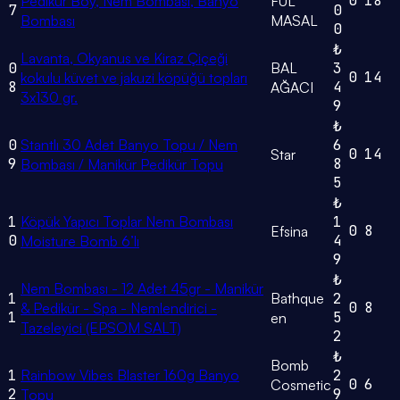
0
18
Pedikür Boy, Nem Bombası, Banyo
FUL
7
0
Bombası
MASAL
0
₺
Lavanta, Okyanus ve Kiraz Çiçeği
0
BAL
3
0
14
kokulu küvet ve jakuzi köpüğü topları
8
4
AĞACI
3x130 gr.
9
₺
0
Stantlı 30 Adet Banyo Topu / Nem
6
0
14
Star
9
8
Bombası / Manikür Pedikür Topu
5
₺
1
Köpük Yapıcı Toplar Nem Bombası
1
0
8
Efsina
0
4
Moisture Bomb 6’lı
9
₺
Nem Bombası - 12 Adet 45gr - Manikür
1
Bathque
2
0
8
& Pedikür - Spa - Nemlendirici -
1
5
en
Tazeleyici (EPSOM SALT)
2
₺
Bomb
1
Rainbow Vibes Blaster 160g Banyo
2
0
6
Cosmetic
2
9
Topu