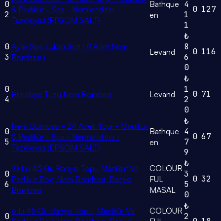
0
Bathque
4
0
127
& Pedikür - Spa - Nemlendirici -
2
1
en
Tazeleyici (EPSOM SALT)
1
₺
0
Ayak Spa Lüksü Seti ( 8 Adet Nem
8
0
116
Levand
3
6
Bombası )
0
₺
0
1
0
71
Himalaya Tuzu Nem Bombası
Levand
4
2
0
₺
Nem Bombası - 24 Adet 45gr - Manikür
0
Bathque
4
0
67
& Pedikür - Spa - Nemlendirici -
5
7
en
Tazeleyici (EPSOM SALT)
9
₺
10 Lu 45 Gr. Banyo Topu Manikür Ve
COLOUR
0
3
0
32
Pedikür Boy, Nem Bombası, Banyo
FUL
6
5
Bombası
MASAL
0
₺
6 Lı 45 Gr. Banyo Topu, Manikür Ve
COLOUR
0
2