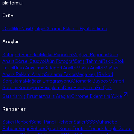
platformu.
Ürün
Özellikler
Nasıl Çalışır
Chrome Eklentisi
Fiyatlandırma
Araçlar
Kategori Raporları
Marka Raporları
Mağaza Raporları
Ürün
Analiz
Görsel Stüdyo
Ürün Fotoğrafı
Satış Tahmini
Rakip Stok
Takibi
Ürün Araştırma
Kategori Analizi
Marka Analizi
Mağaza
Analizi
Reklam Analizi
Sıralama Takibi
Mega Keşif
Barkod
Sorgulama
Mağaza Entegrasyonu
Otomatik Buybox
Müşteri
Soruları
Komisyon Hesaplama
Desi Hesaplama
En Çok
Satanlar
Niş Fırsatlar
Analiz Araçları
Chrome Eklentisini Yükle
Rehberler
Satıcı Rehberi
Satıcı Paneli Rehberi
Satıcı SSS
Muhasebe
Rehberi
Vergi Rehberi
Şirket Kurma
Toptan Tedarik
Jungle Scout