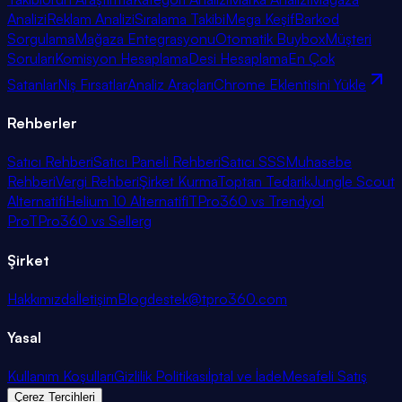
Analizi
Reklam Analizi
Sıralama Takibi
Mega Keşif
Barkod
Sorgulama
Mağaza Entegrasyonu
Otomatik Buybox
Müşteri
Soruları
Komisyon Hesaplama
Desi Hesaplama
En Çok
Satanlar
Niş Fırsatlar
Analiz Araçları
Chrome Eklentisini Yükle
Rehberler
Satıcı Rehberi
Satıcı Paneli Rehberi
Satıcı SSS
Muhasebe
Rehberi
Vergi Rehberi
Şirket Kurma
Toptan Tedarik
Jungle Scout
Alternatifi
Helium 10 Alternatifi
TPro360 vs Trendyol
Pro
TPro360 vs Sellerg
Şirket
Hakkımızda
İletişim
Blog
destek@tpro360.com
Yasal
Kullanım Koşulları
Gizlilik Politikası
İptal ve İade
Mesafeli Satış
Çerez Tercihleri