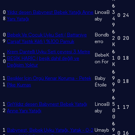
₺
0
Yıldız desen Babynest Bebek Yatağı Anne
LinoaB
3
0
24
8
4
Yanı Yatağı
aby
9
₺
0
Bebek Ve Çocuk Uyku Seti ( Battaniye
Bondb
2
0
20
9
Çarşaf Yastık Kılıfı ) %100 Pamuk
erro
K
Krem Dantelli Uyku Seti çevresi 3 Metre
₺
1
BebeK
1
0
18
BEŞİK HARİÇ ( beşik dahil değil) ve
0
on For
K
Değişim Yoktur
₺
1
Beşikler İçin Örgü Kenar Koruma - Petek
Baby
9
0
18
1
9
Pike Kumaş
Étoile
9
₺
1
GriYıldız desen Babynest Bebek Yatağı
LinoaB
5
1
17
2
0
Anne Yanı Yatağı
aby
0
₺
1
Babynest, Bebek Uyku Yatağı, Yatak - 0-2
Umayb
9
0
16