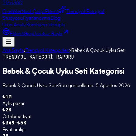
TPro
360
Özellikler
Nasıl Çalışır
Eklenti
Trendyol Fotoğraf
Stüdyosu
Fiyatlandırma
Blog
Ürün Analiz
Komisyon Hesapla
Eklenti
Giriş
Ücretsiz Başla
Ana Sayfa
›
Trendyol Kategorileri
›
Bebek & Çocuk Uyku Seti
TRENDYOL KATEGORİ RAPORU
Bebek & Çocuk Uyku Seti
Kategorisi
Bebek & Çocuk Uyku Seti
·
Son güncelleme:
5 Ağustos 2026
₺1M
Aylık pazar
₺2K
Ortalama fiyat
₺349–₺5K
Fiyat aralığı
28