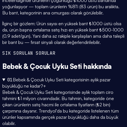
incelendiğinde ürünlerin çoğunluğu ₺1000 üstü bandında
yoğunlaşıyor — toplam ürünlerin %81'i (83 ürün) bu aralıkta.
Bu bant, kategorinin ana omurgası olarak görülebilir.
İlginç bir gözlem: Ürün sayısı en yüksek bant ₺1000 üstü olsa
da, ürün başına ortalama satış hızı en yüksek bant ₺500-1000
(0.9 adet/gün). Yani daha az rakiple karşılaşılan ama daha talepli
bir bant bu — fırsat sinyali olarak değerlendirilebilir.
SIK SORULAN SORULAR
Bebek & Çocuk Uyku Seti
hakkında
01
Bebek & Çocuk Uyku Seti kategorisinin aylık pazar
büyüklüğü ne kadar?
+
Bebek & Çocuk Uyku Seti kategorisinde aylık toplam ciro
tahmini ₺1 milyon civarındadır. Bu tahmin, kategoride öne
çıkan ürünlerin satış hacmi ile ortalama fiyatların (₺2 bin)
çarpımına dayanır. Trendyol'da bu kategoride listelenen tüm
ürünler kapsamında gerçek pazar büyüklüğü daha da büyük
olabilir.