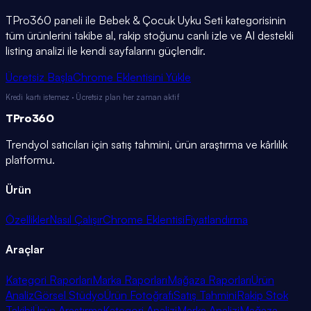
TPro360 paneli ile
Bebek & Çocuk Uyku Seti
kategorisinin
tüm ürünlerini takibe al, rakip stoğunu canlı izle ve AI destekli
listing analizi ile kendi sayfalarını güçlendir.
Ücretsiz Başla
Chrome Eklentisini Yükle
Kredi kartı istemez · Ücretsiz plan her zaman aktif
TPro
360
Trendyol satıcıları için satış tahmini, ürün araştırma ve kârlılık
platformu.
Ürün
Özellikler
Nasıl Çalışır
Chrome Eklentisi
Fiyatlandırma
Araçlar
Kategori Raporları
Marka Raporları
Mağaza Raporları
Ürün
Analiz
Görsel Stüdyo
Ürün Fotoğrafı
Satış Tahmini
Rakip Stok
Takibi
Ürün Araştırma
Kategori Analizi
Marka Analizi
Mağaza