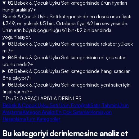
02
Bebek & Çocuk Uyku Seti kategorisinde ürün fiyatları
hangi aralıkta?
+
Bebek & Çocuk Uyku Seti kategorisinde en düşük ürün fiyatı
₺349, en yüksek ₺5 bin. Ortalama fiyat ₺2 bin seviyesinde.
Ürünlerin büyük çoğunluğu ₺1 bin-₺2 bin bandında
yoğunlaşıyor.
03
Bebek & Çocuk Uyku Seti kategorisinde rekabet yüksek
mi?
+
04
Bebek & Çocuk Uyku Seti kategorisinin en çok satan
ürünü nedir?
+
05
Bebek & Çocuk Uyku Seti kategorisinde hangi satıcılar
öne çıkıyor?
+
06
Bebek & Çocuk Uyku Seti kategorisinde yeni satıcı için
fırsat var mı?
+
TPro360 ARAÇLARIYLA DERİNLEŞ
Bebek & Çocuk Uyku Seti Ürün Fotoğrafı
Satış Tahmini
Ürün
Araştırma
Kategori Analizi
En Çok Satanlar
Komisyon
Hesaplama
Tüm Kategoriler
Bu kategoriyi
derinlemesine
analiz et