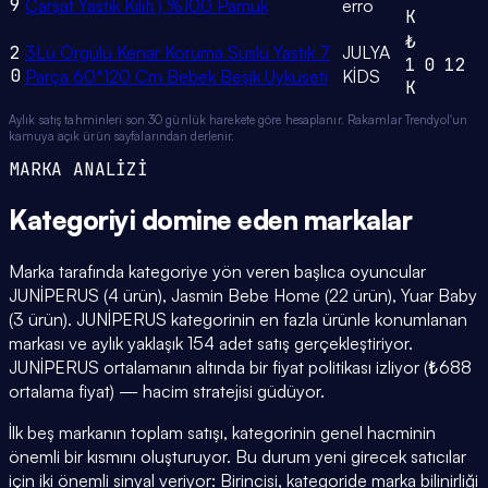
9
Çarşaf Yastık Kılıfı ) %100 Pamuk
erro
K
₺
2
3Lü Örgülü Kenar Koruma Süslü Yastık 7
JULYA
1
0
12
0
Parça 60*120 Cm Bebek Beşik Uykuseti
KİDS
K
Aylık satış tahminleri son 30 günlük harekete göre hesaplanır. Rakamlar Trendyol'un
kamuya açık ürün sayfalarından derlenir.
MARKA ANALİZİ
Kategoriyi domine eden
markalar
Marka tarafında kategoriye yön veren başlıca oyuncular
JUNİPERUS (4 ürün), Jasmin Bebe Home (22 ürün), Yuar Baby
(3 ürün). JUNİPERUS kategorinin en fazla ürünle konumlanan
markası ve aylık yaklaşık 154 adet satış gerçekleştiriyor.
JUNİPERUS ortalamanın altında bir fiyat politikası izliyor (₺688
ortalama fiyat) — hacim stratejisi güdüyor.
İlk beş markanın toplam satışı, kategorinin genel hacminin
önemli bir kısmını oluşturuyor. Bu durum yeni girecek satıcılar
için iki önemli sinyal veriyor: Birincisi, kategoride marka bilinirliği