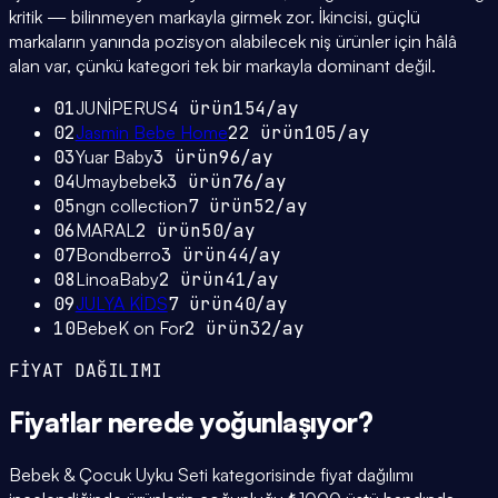
kritik — bilinmeyen markayla girmek zor. İkincisi, güçlü
markaların yanında pozisyon alabilecek niş ürünler için hâlâ
alan var, çünkü kategori tek bir markayla dominant değil.
01
JUNİPERUS
4
ürün
154
/ay
02
Jasmin Bebe Home
22
ürün
105
/ay
03
Yuar Baby
3
ürün
96
/ay
04
Umaybebek
3
ürün
76
/ay
05
ngn collection
7
ürün
52
/ay
06
MARAL
2
ürün
50
/ay
07
Bondberro
3
ürün
44
/ay
08
LinoaBaby
2
ürün
41
/ay
09
JULYA KİDS
7
ürün
40
/ay
10
BebeK on For
2
ürün
32
/ay
FİYAT DAĞILIMI
Fiyatlar
nerede yoğunlaşıyor
?
Bebek & Çocuk Uyku Seti kategorisinde fiyat dağılımı