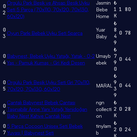
Örgülü Park Beşik ve Ahşap Beşik Uyku
Jasmin
₺
0
1
1
80
Seti 5 Parça (70x110, 70x120, 70x130,
Bebe
2
K
60x120)
Home
₺
0
Yuar
8
0
78
Oyun Parkı Bebek Uyku Seti 5parça
3
4
Baby
9
₺
0
Babynest, Bebek Uyku Yatağı, Yatak - 0-2
Umayb
7
0
44
4
9
Yaş - Pamuk Kumaş - Gri Kedi Desen
ebek
0
₺
0
Örgülü Park Beşik Uyku Seti Gri 70x110,
9
0
44
MARAL
5
3
70x120, 70x130, 60x120
9
Çantalı Babynest Bebek Çantası
ngn
₺
0
2
0
28
Taşınabilir Anne Yanı Yatağı Yenidoğan
collecti
6
K
Baby Nest Kahve Çantalı Nest
on
₺
0
5 Parça Cocoon Unisex Seti Bebek
tinylam
2
0
24
7
Yuvası | Babynest Seti
b
K