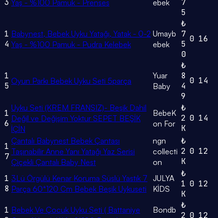
3
7
Yaş - %100 Pamuk - Prenses
ebek
5
₺
1
Babynest, Bebek Uyku Yatağı, Yatak - 0-2
Umayb
7
0
16
4
5
Yaş - %100 Pamuk - Pudra Kelebek
ebek
0
₺
1
Yuar
8
0
14
Oyun Parkı Bebek Uyku Seti 5parça
5
4
Baby
9
Uyku Seti (KREM FRANSIZ)- Beşik Dahil
₺
1
BebeK
2
0
14
Değil ve Değişim Yoktur SEPET BEŞİK
6
on For
K
İÇİN
Çantalı Babynest Bebek Çantası
ngn
₺
1
2
0
12
Taşınabilir Anne Yanı Yatağı Yaz Serisi
collecti
7
K
Çiçekli Çantalı Baby Nest
on
₺
1
3Lü Örgülü Kenar Koruma Süslü Yastık 7
JULYA
1
0
12
8
Parça 60*120 Cm Bebek Beşik Uykuseti
KİDS
K
₺
1
Bebek Ve Çocuk Uyku Seti ( Battaniye
Bondb
2
0
12