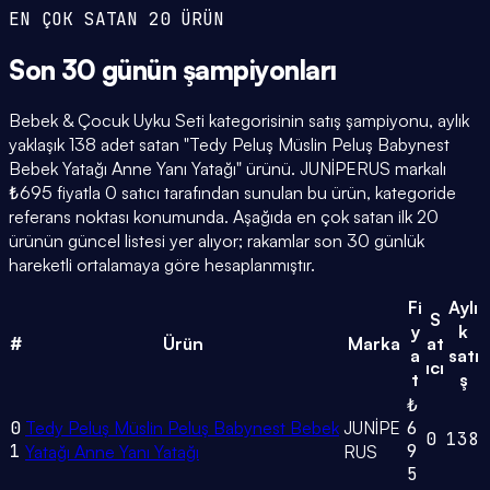
EN ÇOK SATAN 20 ÜRÜN
Son 30 günün
şampiyonları
Bebek & Çocuk Uyku Seti kategorisinin satış şampiyonu, aylık
yaklaşık 138 adet satan "Tedy Peluş Müslin Peluş Babynest
Bebek Yatağı Anne Yanı Yatağı" ürünü. JUNİPERUS markalı
₺695 fiyatla 0 satıcı tarafından sunulan bu ürün, kategoride
referans noktası konumunda. Aşağıda en çok satan ilk 20
ürünün güncel listesi yer alıyor; rakamlar son 30 günlük
hareketli ortalamaya göre hesaplanmıştır.
Fi
Aylı
S
y
k
#
Ürün
Marka
at
a
satı
ıcı
t
ş
₺
0
Tedy Peluş Müslin Peluş Babynest Bebek
JUNİPE
6
0
138
1
9
Yatağı Anne Yanı Yatağı
RUS
5