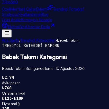
TPro
360
Özellikler
Nasıl Çalışır
Eklenti
Trendyol Fotoğraf
Stüdyosu
Fiyatlandırma
Blog
Ürün Analiz
Komisyon Hesapla
Eklenti
Giriş
Ücretsiz Başla
Ana Sayfa
›
Trendyol Kategorileri
›
Bebek Takımı
TRENDYOL KATEGORİ RAPORU
Bebek Takımı
Kategorisi
Bebek Takımı
·
Son güncelleme:
10 Ağustos 2026
₺2.7M
Aylık pazar
₺760
Ortalama fiyat
₺123–₺10K
Fiyat aralığı
225