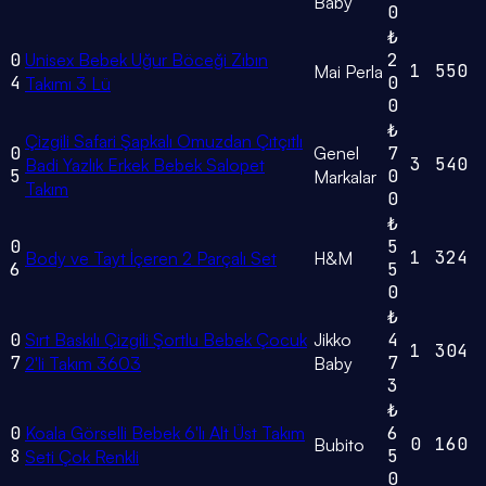
Baby
0
₺
0
Unisex Bebek Uğur Böceği Zıbın
2
1
550
Mai Perla
4
0
Takımı 3 Lü
0
₺
Çizgili Safari Şapkalı Omuzdan Çıtçıtlı
0
Genel
7
3
540
Badi Yazlık Erkek Bebek Salopet
5
0
Markalar
Takım
0
₺
0
5
1
324
Body ve Tayt İçeren 2 Parçalı Set
H&M
6
5
0
₺
0
Sırt Baskılı Çizgili Şortlu Bebek Çocuk
Jikko
4
1
304
7
7
2'li Takım 3603
Baby
3
₺
0
Koala Görselli Bebek 6'lı Alt Üst Takım
6
0
160
Bubito
8
5
Seti Çok Renkli
0