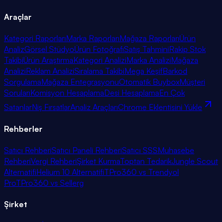
Araçlar
Kategori Raporları
Marka Raporları
Mağaza Raporları
Ürün
Analiz
Görsel Stüdyo
Ürün Fotoğrafı
Satış Tahmini
Rakip Stok
Takibi
Ürün Araştırma
Kategori Analizi
Marka Analizi
Mağaza
Analizi
Reklam Analizi
Sıralama Takibi
Mega Keşif
Barkod
Sorgulama
Mağaza Entegrasyonu
Otomatik Buybox
Müşteri
Soruları
Komisyon Hesaplama
Desi Hesaplama
En Çok
Satanlar
Niş Fırsatlar
Analiz Araçları
Chrome Eklentisini Yükle
Rehberler
Satıcı Rehberi
Satıcı Paneli Rehberi
Satıcı SSS
Muhasebe
Rehberi
Vergi Rehberi
Şirket Kurma
Toptan Tedarik
Jungle Scout
Alternatifi
Helium 10 Alternatifi
TPro360 vs Trendyol
Pro
TPro360 vs Sellerg
Şirket