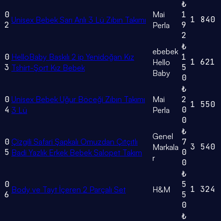
₺
0
Mai
1
1
840
Unisex Bebek Sarı Arılı 3 Lü Zıbın Takımı
2
9
Perla
2
₺
ebebek
0
HelloBaby Baskılı 2 ip Yenidoğan Kız
1
1
621
Hello
3
5
Tshirt-Şort Kız Bebek
Baby
0
₺
0
Unisex Bebek Uğur Böceği Zıbın Takımı
Mai
2
1
550
4
0
3 Lü
Perla
0
₺
Genel
0
Çizgili Safari Şapkalı Omuzdan Çıtçıtlı
7
3
540
Markala
5
0
Badi Yazlık Erkek Bebek Salopet Takım
r
0
₺
0
5
1
324
Body ve Tayt İçeren 2 Parçalı Set
H&M
6
5
0
₺