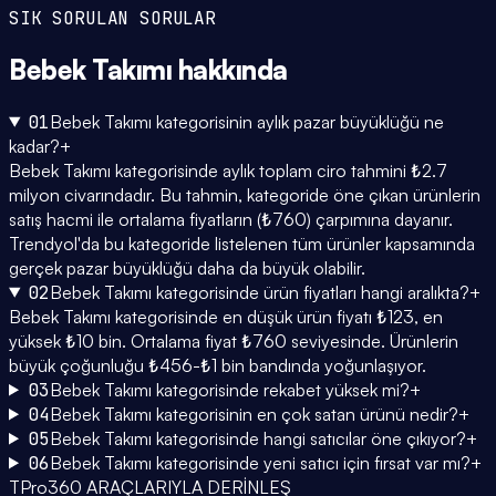
SIK SORULAN SORULAR
Bebek Takımı
hakkında
01
Bebek Takımı kategorisinin aylık pazar büyüklüğü ne
kadar?
+
Bebek Takımı kategorisinde aylık toplam ciro tahmini ₺2.7
milyon civarındadır. Bu tahmin, kategoride öne çıkan ürünlerin
satış hacmi ile ortalama fiyatların (₺760) çarpımına dayanır.
Trendyol'da bu kategoride listelenen tüm ürünler kapsamında
gerçek pazar büyüklüğü daha da büyük olabilir.
02
Bebek Takımı kategorisinde ürün fiyatları hangi aralıkta?
+
Bebek Takımı kategorisinde en düşük ürün fiyatı ₺123, en
yüksek ₺10 bin. Ortalama fiyat ₺760 seviyesinde. Ürünlerin
büyük çoğunluğu ₺456-₺1 bin bandında yoğunlaşıyor.
03
Bebek Takımı kategorisinde rekabet yüksek mi?
+
04
Bebek Takımı kategorisinin en çok satan ürünü nedir?
+
05
Bebek Takımı kategorisinde hangi satıcılar öne çıkıyor?
+
06
Bebek Takımı kategorisinde yeni satıcı için fırsat var mı?
+
TPro360 ARAÇLARIYLA DERİNLEŞ