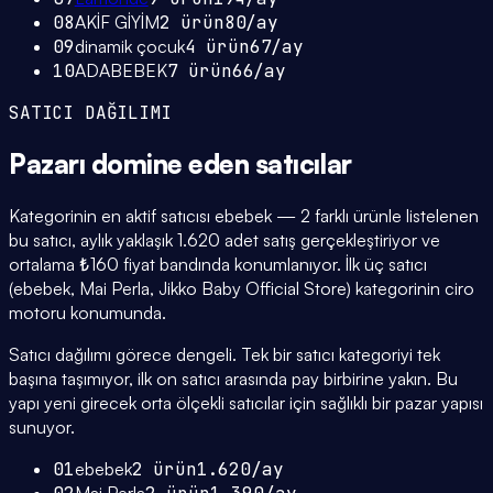
08
AKİF GİYİM
2
ürün
80
/ay
09
dinamik çocuk
4
ürün
67
/ay
10
ADABEBEK
7
ürün
66
/ay
SATICI DAĞILIMI
Pazarı domine eden
satıcılar
Kategorinin en aktif satıcısı ebebek — 2 farklı ürünle listelenen
bu satıcı, aylık yaklaşık 1.620 adet satış gerçekleştiriyor ve
ortalama ₺160 fiyat bandında konumlanıyor. İlk üç satıcı
(ebebek, Mai Perla, Jikko Baby Official Store) kategorinin ciro
motoru konumunda.
Satıcı dağılımı görece dengeli. Tek bir satıcı kategoriyi tek
başına taşımıyor, ilk on satıcı arasında pay birbirine yakın. Bu
yapı yeni girecek orta ölçekli satıcılar için sağlıklı bir pazar yapısı
sunuyor.
01
ebebek
2
ürün
1.620
/ay