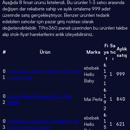
Aşağıda 8 fırsat ürünü listelendi. Bu ürünler 1-3 satıcı arasında
değişen dar rekabete sahip ve aylık ortalama 999 adet
üzerinde satış gerçekleştiriyor. Benzer ürünleri tedarik
edebilen satıcılar için pazar giriş noktası olarak
değerlendirilebilir. TPro360 paneli üzerinden bu ürünleri takibe
alıp stok-fiyat hareketlerini anlık izleyebilirsiniz.
Fi
Sa
Aylık
#
Ürün
Marka
ya
tıc
satış
t
ı
₺
ebebek
0
HelloBaby Basic Desenli Şortlu Takım
1
1
999
Hello
1
7
Erkek Bebek
Baby
1
₺
0
Unisex Bebek Sarı Arılı 3 Lü Zıbın
1
1
840
Mai Perla
2
9
Takımı
2
₺
ebebek
0
HelloBaby Baskılı 2 ip Yenidoğan Kız
1
1
621
Hello
3
5
Tshirt-Şort Kız Bebek