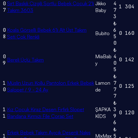
0
Sırt Baskılı Çizgili Şortlu Bebek Çocuk 2'li
Jikko
4
1
304
7
7
Takım 3603
Baby
3
₺
0
Koala Görselli Bebek 6'lı Alt Üst Takım
6
0
160
Bubito
8
5
Seti Çok Renkli
0
₺
0
MiaBab
4
0
142
Bereli Üçlü Takım
9
0
y
5
₺
1
Müslin Uzun Kollu Pantolon Erkek Bebek
Lamon
7
0
125
0
7
Salopet / 9 - 24 Ay
de
7
₺
1
Kız Çocuk Kiraz Desen Fırfırlı Slopet
ŞAPKA
3
0
120
1
9
Bandana Kırmızı File Çorap Set
KİDS
6
₺
Erkek Bebek Takım Ayıcık Desenli Nakış
1
MixMax
5