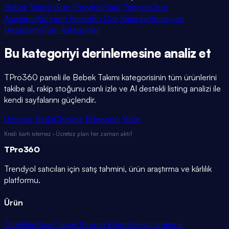
Bebek Takımı Ürün Fotoğrafı
Satış Tahmini
Ürün
Araştırma
Kategori Analizi
En Çok Satanlar
Komisyon
Hesaplama
Tüm Kategoriler
Bu kategoriyi
derinlemesine
analiz et
TPro360 paneli ile
Bebek Takımı
kategorisinin tüm ürünlerini
takibe al, rakip stoğunu canlı izle ve AI destekli listing analizi ile
kendi sayfalarını güçlendir.
Ücretsiz Başla
Chrome Eklentisini Yükle
Kredi kartı istemez · Ücretsiz plan her zaman aktif
TPro
360
Trendyol satıcıları için satış tahmini, ürün araştırma ve kârlılık
platformu.
Ürün
Özellikler
Nasıl Çalışır
Chrome Eklentisi
Fiyatlandırma