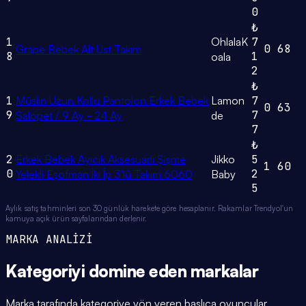
0
₺
1
OhlalaK
7
0
68
Grape Bebek Alt Üst Takım
8
1
oala
2
₺
1
Müslin Uzun Kollu Pantolon Erkek Bebek
Lamon
7
0
63
9
7
Salopet / 9 Ay - 24 Ay
de
7
₺
2
Erkek Bebek Ayıcık Aksesuarlı Şişme
Jikko
5
1
60
0
2
Yelekli Eşofman İki İp 3'lü Takım 6060
Baby
5
Aylık satış tahminleri son 30 günlük harekete göre hesaplanır. Rakamlar Trendyol'un
kamuya açık ürün sayfalarından derlenir.
MARKA ANALİZİ
Kategoriyi domine eden
markalar
Marka tarafında kategoriye yön veren başlıca oyuncular