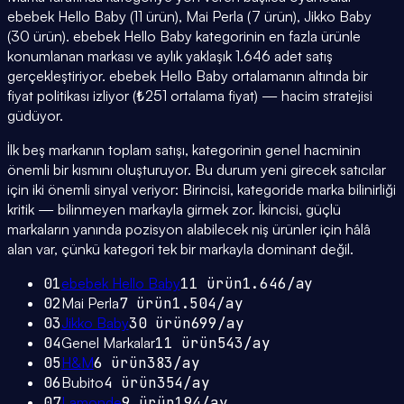
ebebek Hello Baby (11 ürün), Mai Perla (7 ürün), Jikko Baby
(30 ürün). ebebek Hello Baby kategorinin en fazla ürünle
konumlanan markası ve aylık yaklaşık 1.646 adet satış
gerçekleştiriyor. ebebek Hello Baby ortalamanın altında bir
fiyat politikası izliyor (₺251 ortalama fiyat) — hacim stratejisi
güdüyor.
İlk beş markanın toplam satışı, kategorinin genel hacminin
önemli bir kısmını oluşturuyor. Bu durum yeni girecek satıcılar
için iki önemli sinyal veriyor: Birincisi, kategoride marka bilinirliği
kritik — bilinmeyen markayla girmek zor. İkincisi, güçlü
markaların yanında pozisyon alabilecek niş ürünler için hâlâ
alan var, çünkü kategori tek bir markayla dominant değil.
01
ebebek Hello Baby
11
ürün
1.646
/ay
02
Mai Perla
7
ürün
1.504
/ay
03
Jikko Baby
30
ürün
699
/ay
04
Genel Markalar
11
ürün
543
/ay
05
H&M
6
ürün
383
/ay
06
Bubito
4
ürün
354
/ay
07
Lamonde
9
ürün
194
/ay