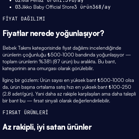
02
Mai Perla
2
ürün
1.390
/ay
03
Jikko Baby Official Store
3
ürün
368
/ay
FİYAT DAĞILIMI
Fiyatlar
nerede yoğunlaşıyor
?
Bebek Takımı kategorisinde fiyat dağılımı incelendiğinde
ürünlerin çoğunluğu ₺500-1000 bandında yoğunlaşıyor —
toplam ürünlerin %38'i (87 ürün) bu aralıkta. Bu bant,
kategorinin ana omurgası olarak görülebilir.
İlginç bir gözlem: Ürün sayısı en yüksek bant ₺500-1000 olsa
da, ürün başına ortalama satış hızı en yüksek bant ₺100-250
(2.8 adet/gün). Yani daha az rakiple karşılaşılan ama daha talepli
bir bant bu — fırsat sinyali olarak değerlendirilebilir.
FIRSAT ÜRÜNLERİ
Az rakipli,
iyi satan
ürünler