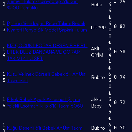
1
94
İşlemeli Tulum-zıbın-çorap 3'lü Set
2
4
Bebe
%100 Pamuklu
4
₺
1
Pjıshop Yenidoğan Bebe Takımı Bebek
4
0
82
pjishop
3
0
Kıyafeti Penye Şık Model Şapkalı Tulum
0
₺
KIZ ÇOCUK LEOPAR DESEN FIRFIRLI
1
AKİF
3
0
78
ETEK BLUZ BANDANA VE ÇORAP
4
4
GİYİM
TAKIMI 4 LÜ SET
1
₺
1
Kuzu Ve Inek Görselli Bebek 6'lı Alt Üst
6
0
74
Bubito
5
5
Takım Seti
0
₺
1
Erkek Bebek Ayıcık Aksesuarlı Şişme
Jikko
5
0
72
6
6
Yelekli Eşofman İki İp 3'lü Takım 6060
Baby
5
₺
1
6
0
70
Kuğu Desenli 6'lı Bebek Alt Üst Takım
Bubito
7
5