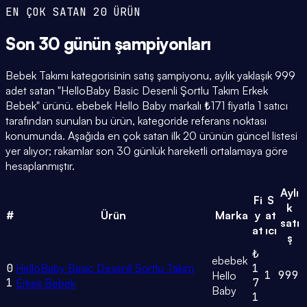
EN ÇOK SATAN 20 ÜRÜN
Son 30 günün
şampiyonları
Bebek Takımı kategorisinin satış şampiyonu, aylık yaklaşık 999
adet satan "HelloBaby Basic Desenli Şortlu Takım Erkek
Bebek" ürünü. ebebek Hello Baby markalı ₺171 fiyatla 1 satıcı
tarafından sunulan bu ürün, kategoride referans noktası
konumunda. Aşağıda en çok satan ilk 20 ürünün güncel listesi
yer alıyor; rakamlar son 30 günlük hareketli ortalamaya göre
hesaplanmıştır.
Aylı
Fi
S
k
#
Ürün
Marka
y
at
satı
at
ıcı
ş
₺
ebebek
0
HelloBaby Basic Desenli Şortlu Takım
1
1
999
Hello
1
7
Erkek Bebek
Baby
1