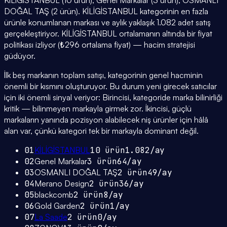
KİLİGİSTANBUL (10 ürün), Genel Markalar (3 ürün), OSMANLI
DOĞAL TAŞ (2 ürün). KİLİGİSTANBUL kategorinin en fazla
ürünle konumlanan markası ve aylık yaklaşık 1.082 adet satış
gerçekleştiriyor. KİLİGİSTANBUL ortalamanın altında bir fiyat
politikası izliyor (₺296 ortalama fiyat) — hacim stratejisi
güdüyor.
İlk beş markanın toplam satışı, kategorinin genel hacminin
önemli bir kısmını oluşturuyor. Bu durum yeni girecek satıcılar
için iki önemli sinyal veriyor: Birincisi, kategoride marka bilinirliği
kritik — bilinmeyen markayla girmek zor. İkincisi, güçlü
markaların yanında pozisyon alabilecek niş ürünler için hâlâ
alan var, çünkü kategori tek bir markayla dominant değil.
01
KİLİGİSTANBUL
10
ürün
1.082
/ay
02
Genel Markalar
3
ürün
64
/ay
03
OSMANLI DOĞAL TAŞ
2
ürün
49
/ay
04
Merano Design
2
ürün
36
/ay
05
blackcomb
2
ürün
8
/ay
06
Gold Garden
2
ürün
1
/ay
07
La Saade
2
ürün
0
/ay