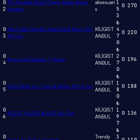
0
3'lü Kurdele Gold Charm Kadın Kolye
aksesuari
1
0
270
2
5
Kombin
s
3
₺
0
Mia Çoklu Kombin Kalpli Incili Kolye 35-
KİLİGİST
4
0
220
3
7
40 Cm
ANBUL
0
₺
0
KİLİGİST
2
0
196
Arya Incili Dekolte, Y Kolye
4
7
ANBUL
0
₺
0
KİLİGİST
1
0
188
Gold Renk Inci Topçuk Kolye 40+5 cm
5
8
ANBUL
0
₺
0
KİLİGİST
1
0
136
KUZEY YILDIZI KOLYE 50 CM
6
9
ANBUL
7
₺
0
Trendy
3
0
110