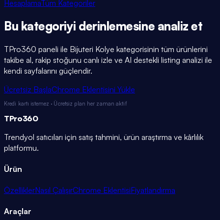
Hesaplama
Tüm Kategoriler
Bu kategoriyi
derinlemesine
analiz et
TPro360 paneli ile
Bijuteri Kolye
kategorisinin tüm ürünlerini
takibe al, rakip stoğunu canlı izle ve AI destekli listing analizi ile
kendi sayfalarını güçlendir.
Ücretsiz Başla
Chrome Eklentisini Yükle
Kredi kartı istemez · Ücretsiz plan her zaman aktif
TPro
360
Trendyol satıcıları için satış tahmini, ürün araştırma ve kârlılık
platformu.
Ürün
Özellikler
Nasıl Çalışır
Chrome Eklentisi
Fiyatlandırma
Araçlar