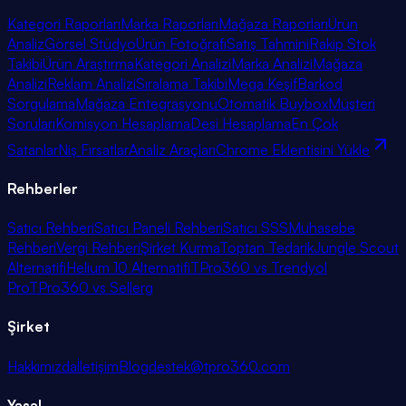
Kategori Raporları
Marka Raporları
Mağaza Raporları
Ürün
Analiz
Görsel Stüdyo
Ürün Fotoğrafı
Satış Tahmini
Rakip Stok
Takibi
Ürün Araştırma
Kategori Analizi
Marka Analizi
Mağaza
Analizi
Reklam Analizi
Sıralama Takibi
Mega Keşif
Barkod
Sorgulama
Mağaza Entegrasyonu
Otomatik Buybox
Müşteri
Soruları
Komisyon Hesaplama
Desi Hesaplama
En Çok
Satanlar
Niş Fırsatlar
Analiz Araçları
Chrome Eklentisini Yükle
Rehberler
Satıcı Rehberi
Satıcı Paneli Rehberi
Satıcı SSS
Muhasebe
Rehberi
Vergi Rehberi
Şirket Kurma
Toptan Tedarik
Jungle Scout
Alternatifi
Helium 10 Alternatifi
TPro360 vs Trendyol
Pro
TPro360 vs Sellerg
Şirket
Hakkımızda
İletişim
Blog
destek@tpro360.com
Yasal