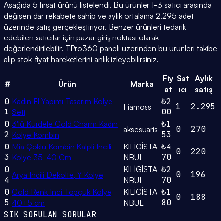
Aşağıda 5 fırsat ürünü listelendi. Bu ürünler 1-3 satıcı arasında
değişen dar rekabete sahip ve aylık ortalama 2.295 adet
üzerinde satış gerçekleştiriyor. Benzer ürünleri tedarik
edebilen satıcılar için pazar giriş noktası olarak
değerlendirilebilir. TPro360 paneli üzerinden bu ürünleri takibe
alıp stok-fiyat hareketlerini anlık izleyebilirsiniz.
Fiy
Sat
Aylık
#
Ürün
Marka
at
ıcı
satış
0
Kadın El Yapımı Tasarım Kolye
₺2
1
2.295
Fiamoss
1
00
Seti
0
3'lü Kurdele Gold Charm Kadın
₺1
0
270
aksesuaris
2
53
Kolye Kombin
0
Mia Çoklu Kombin Kalpli Incili
KİLİGİSTA
₺4
0
220
3
70
Kolye 35-40 Cm
NBUL
0
KİLİGİSTA
₺2
0
196
Arya Incili Dekolte, Y Kolye
4
70
NBUL
0
Gold Renk Inci Topçuk Kolye
KİLİGİSTA
₺1
0
188
5
80
40+5 cm
NBUL
SIK SORULAN SORULAR