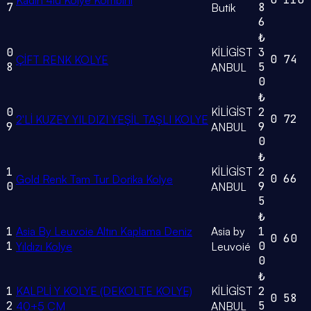
Kadın 4lü Kolye Kombini
7
8
Butik
6
₺
0
KİLİGİST
3
0
74
ÇİFT RENK KOLYE
8
5
ANBUL
0
₺
0
KİLİGİST
2
0
72
2'Lİ KUZEY YILDIZI YEŞİL TAŞLI KOLYE
9
9
ANBUL
0
₺
1
KİLİGİST
2
0
66
Gold Renk Tam Tur Dorika Kolye
0
9
ANBUL
5
₺
1
Asia By Leuvoie Altın Kaplama Deniz
Asia by
1
0
60
1
0
Yıldızı Kolye
Leuvoié
0
₺
1
KALPLİ Y KOLYE (DEKOLTE KOLYE)
KİLİGİST
2
0
58
2
5
40+5 CM
ANBUL