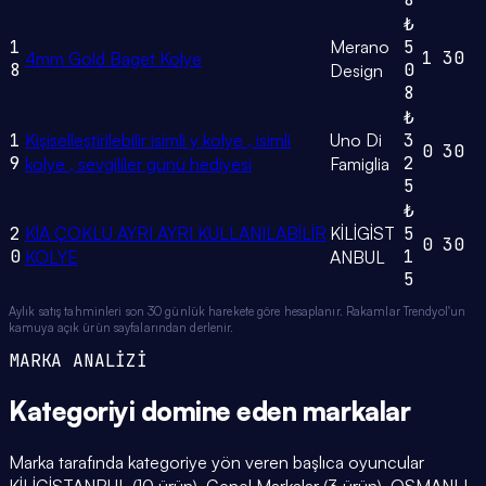
₺
1
Merano
5
1
30
4mm Gold Baget Kolye
8
0
Design
8
₺
1
Kişiselleştirilebilir isimli y kolye , isimli
Uno Di
3
0
30
9
2
kolye , sevgililer günü hediyesi
Famiglia
5
₺
2
KİA ÇOKLU AYRI AYRI KULLANILABİLİR
KİLİGİST
5
0
30
0
1
KOLYE
ANBUL
5
Aylık satış tahminleri son 30 günlük harekete göre hesaplanır. Rakamlar Trendyol'un
kamuya açık ürün sayfalarından derlenir.
MARKA ANALİZİ
Kategoriyi domine eden
markalar
Marka tarafında kategoriye yön veren başlıca oyuncular