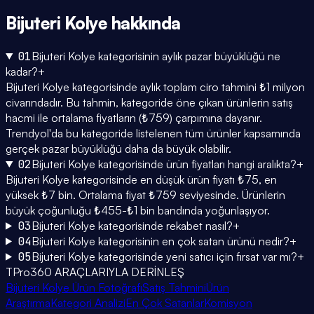
Bijuteri Kolye
hakkında
01
Bijuteri Kolye kategorisinin aylık pazar büyüklüğü ne
kadar?
+
Bijuteri Kolye kategorisinde aylık toplam ciro tahmini ₺1 milyon
civarındadır. Bu tahmin, kategoride öne çıkan ürünlerin satış
hacmi ile ortalama fiyatların (₺759) çarpımına dayanır.
Trendyol'da bu kategoride listelenen tüm ürünler kapsamında
gerçek pazar büyüklüğü daha da büyük olabilir.
02
Bijuteri Kolye kategorisinde ürün fiyatları hangi aralıkta?
+
Bijuteri Kolye kategorisinde en düşük ürün fiyatı ₺75, en
yüksek ₺7 bin. Ortalama fiyat ₺759 seviyesinde. Ürünlerin
büyük çoğunluğu ₺455-₺1 bin bandında yoğunlaşıyor.
03
Bijuteri Kolye kategorisinde rekabet nasıl?
+
04
Bijuteri Kolye kategorisinin en çok satan ürünü nedir?
+
05
Bijuteri Kolye kategorisinde yeni satıcı için fırsat var mı?
+
TPro360 ARAÇLARIYLA DERİNLEŞ
Bijuteri Kolye Ürün Fotoğrafı
Satış Tahmini
Ürün
Araştırma
Kategori Analizi
En Çok Satanlar
Komisyon