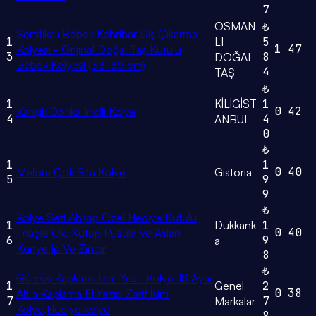
7
OSMAN
₺
Sertifikalı Bebek Kehribar Diş Çıkarma
1
LI
5
1
47
Kolyesi - Orijinal Doğal Taş Kutulu
3
8
DOĞAL
Bebek Kolyesi (33-35 cm)
4
TAŞ
₺
1
KİLİGİST
1
0
42
Karışık Dorika Incili Kolye
4
4
ANBUL
0
₺
1
1
0
40
Melora Çok Sıra Kolye
Gistoria
5
9
9
₺
Kolye Seti Ahşap Özel Hediye Kutulu
1
Dukkank
1
0
40
Triagle Ok, Kutup Pusula Ve Aslan
6
9
a
Künye Ip Ve Zincir
8
₺
Gümüş Kaplama İsim Yazılı Kolye-18 Ayar
1
Genel
2
0
38
Altın Kaplama El Yazısı Zarif İsim
7
7
Markalar
Kolye,Hediye kolye
8