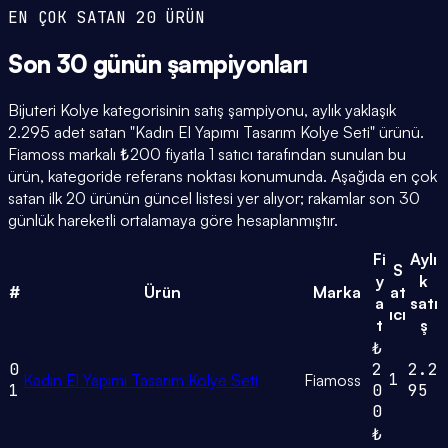
EN ÇOK SATAN 20 ÜRÜN
Son 30 günün
şampiyonları
Bijuteri Kolye kategorisinin satış şampiyonu, aylık yaklaşık
2.295 adet satan "Kadın El Yapımı Tasarım Kolye Seti" ürünü.
Fiamoss markalı ₺200 fiyatla 1 satıcı tarafından sunulan bu
ürün, kategoride referans noktası konumunda. Aşağıda en çok
satan ilk 20 ürünün güncel listesi yer alıyor; rakamlar son 30
günlük hareketli ortalamaya göre hesaplanmıştır.
Fi
Aylı
S
y
k
#
Ürün
Marka
at
a
satı
ıcı
t
ş
₺
0
2
2.2
1
Kadın El Yapımı Tasarım Kolye Seti
Fiamoss
1
0
95
0
₺