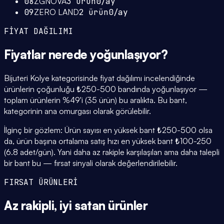
08
ZGNOVA
3
ürün
0
/ay
09
ZERO LAND
2
ürün
0
/ay
FİYAT DAĞILIMI
Fiyatlar
nerede yoğunlaşıyor
?
Bijuteri Kolye kategorisinde fiyat dağılımı incelendiğinde
ürünlerin çoğunluğu ₺250-500 bandında yoğunlaşıyor —
toplam ürünlerin %49'i (35 ürün) bu aralıkta. Bu bant,
kategorinin ana omurgası olarak görülebilir.
İlginç bir gözlem: Ürün sayısı en yüksek bant ₺250-500 olsa
da, ürün başına ortalama satış hızı en yüksek bant ₺100-250
(6.8 adet/gün). Yani daha az rakiple karşılaşılan ama daha talepli
bir bant bu — fırsat sinyali olarak değerlendirilebilir.
FIRSAT ÜRÜNLERİ
Az rakipli,
iyi satan
ürünler