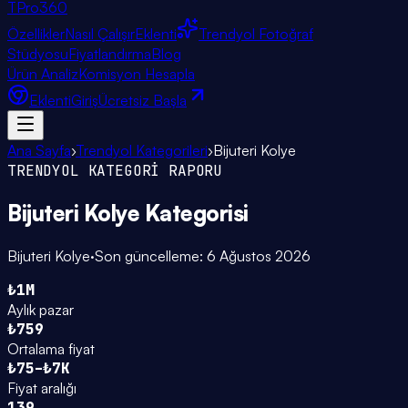
TPro
360
Özellikler
Nasıl Çalışır
Eklenti
Trendyol Fotoğraf
Stüdyosu
Fiyatlandırma
Blog
Ürün Analiz
Komisyon Hesapla
Eklenti
Giriş
Ücretsiz Başla
Ana Sayfa
›
Trendyol Kategorileri
›
Bijuteri Kolye
TRENDYOL KATEGORİ RAPORU
Bijuteri Kolye
Kategorisi
Bijuteri Kolye
·
Son güncelleme:
6 Ağustos 2026
₺1M
Aylık pazar
₺759
Ortalama fiyat
₺75–₺7K
Fiyat aralığı
139