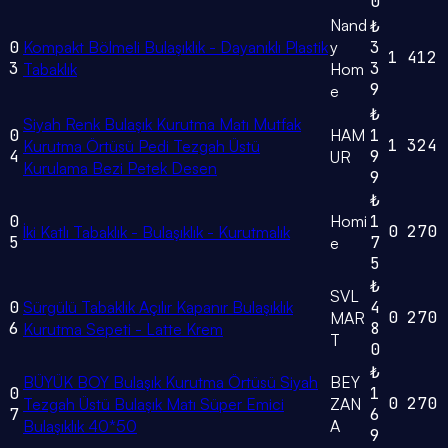
0
Nand
₺
0
Kompakt Bölmeli Bulaşıklık - Dayanıklı Plastik
y
3
1
412
3
3
Tabaklık
Hom
9
e
₺
Siyah Renk Bulaşık Kurutma Matı Mutfak
0
HAM
1
1
324
Kurutma Örtüsü Pedi Tezgah Üstü
4
9
UR
Kurulama Bezi Petek Desen
9
₺
0
Homi
1
0
270
İki Katlı Tabaklık - Bulaşıklık - Kurutmalık
5
7
e
5
₺
SVL
0
Sürgülü Tabaklık Açılır Kapanır Bulaşıklık
4
0
270
MAR
6
8
Kurutma Sepeti - Latte Krem
T
0
₺
BÜYÜK BOY Bulaşık Kurutma Örtüsü Siyah
BEY
0
1
0
270
Tezgah Üstü Bulaşık Matı Süper Emici
ZAN
7
6
Bulaşıklık 40*50
A
9