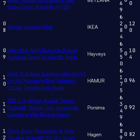
Siyah Tezgah Üstü Bulaşık Matı
BEYZANA
7
6
0
Süper Emici Bulaşıklık 40*50
9
₺
0
2
12
0
Bulaşık Kurutma Matı
IKEA
8
8
0
4
₺
0
Mikrofiber Matlı Bulaşıklık Bulaşık
5
10
0
Hayveys
9
5
4
Kurutma Sepet Ve Mat Bir Arada
0
₺
Basic S Bulaşık Kurutma Matı 46x36
1
1
0
96
cm Std Kurulama Bezi Kurutma
HAMUR
0
7
Örtüsü Tezgah Üstü Siyah
5
₺
1213 Çok Amaçlı Bulaşık Tepsisi
1
3
0
92
Bulaşıklık Tezgah Üstü Kurutmalık
Porsima
1
4
Durulama Matı Bulaşık Sepeti
9
₺
1
Ömür Boyu Paslanmaz Iki Katlı
8
0
82
Hagen
2
9
Tabaklık Bulaşıklık 50 Cm Siyah