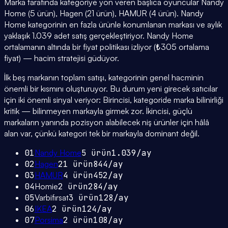
Marka tarafında kategoriye yön veren başlıca oyuncular Nandy
Home (5 ürün), Hagen (21 ürün), HAMUR (4 ürün). Nandy
Home kategorinin en fazla ürünle konumlanan markası ve aylık
yaklaşık 1.039 adet satış gerçekleştiriyor. Nandy Home
ortalamanın altında bir fiyat politikası izliyor (₺305 ortalama
fiyat) — hacim stratejisi güdüyor.
İlk beş markanın toplam satışı, kategorinin genel hacminin
önemli bir kısmını oluşturuyor. Bu durum yeni girecek satıcılar
için iki önemli sinyal veriyor: Birincisi, kategoride marka bilinirliği
kritik — bilinmeyen markayla girmek zor. İkincisi, güçlü
markaların yanında pozisyon alabilecek niş ürünler için hâlâ
alan var, çünkü kategori tek bir markayla dominant değil.
01
Nandy Home
5
ürün
1.039
/ay
02
Hagen
21
ürün
844
/ay
03
HAMUR
4
ürün
452
/ay
04
Homie
2
ürün
284
/ay
05
Varbifırsat
3
ürün
128
/ay
06
IKEA
2
ürün
124
/ay
07
Porsima
2
ürün
108
/ay