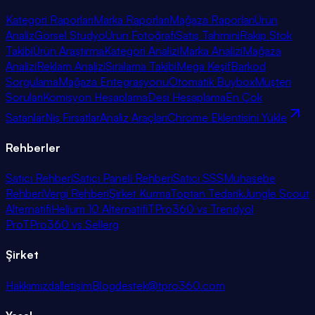
Kategori Raporları
Marka Raporları
Mağaza Raporları
Ürün
Analiz
Görsel Stüdyo
Ürün Fotoğrafı
Satış Tahmini
Rakip Stok
Takibi
Ürün Araştırma
Kategori Analizi
Marka Analizi
Mağaza
Analizi
Reklam Analizi
Sıralama Takibi
Mega Keşif
Barkod
Sorgulama
Mağaza Entegrasyonu
Otomatik Buybox
Müşteri
Soruları
Komisyon Hesaplama
Desi Hesaplama
En Çok
Satanlar
Niş Fırsatlar
Analiz Araçları
Chrome Eklentisini Yükle
Rehberler
Satıcı Rehberi
Satıcı Paneli Rehberi
Satıcı SSS
Muhasebe
Rehberi
Vergi Rehberi
Şirket Kurma
Toptan Tedarik
Jungle Scout
Alternatifi
Helium 10 Alternatifi
TPro360 vs Trendyol
Pro
TPro360 vs Sellerg
Şirket
Hakkımızda
İletişim
Blog
destek@tpro360.com