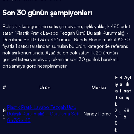
Son 30 günün
şampiyonları
Bulaşıklık kategorisinin satış şampiyonu, aylık yaklaşık 485 adet
satan "Plastik Pratik Lavabo Tezgah Üstü Bulaşık Kurutmalığı -
Durulama Seti Gri 35 x 45" ürünü. Nandy Home markalı ₺270
fiyatla 1 satıcı tarafından sunulan bu ürün, kategoride referans
noktası konumunda. Aşağıda en çok satan ilk 20 ürünün
güncel listesi yer alıyor; rakamlar son 30 günlük hareketli
ortalamaya göre hesaplanmıştır.
F
S
Ayl
iy
a
ık
#
Ürün
Marka
a
tı
sat
t
cı
ış
₺
Plastik Pratik Lavabo Tezgah Üstü
0
2
48
1
Bulaşık Kurutmalığı - Durulama Seti
Nandy Home
1
7
5
Gri 35 x 45
0
₺