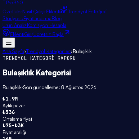
TPro
360
Özellikler
Nasıl Çalışır
Eklenti
Trendyol Fotoğraf
Stüdyosu
Fiyatlandırma
Blog
Ürün Analiz
Komisyon Hesapla
Eklenti
Giriş
Ücretsiz Başla
Ana Sayfa
›
Trendyol Kategorileri
›
Bulaşıklık
TRENDYOL KATEGORİ RAPORU
Bulaşıklık
Kategorisi
Bulaşıklık
·
Son güncelleme:
8 Ağustos 2026
₺1.9M
Aylık pazar
₺536
Ortalama fiyat
₺75–₺3K
Fiyat aralığı
140