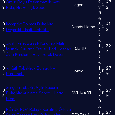
0
Ömür Boyu Paslanmaz Iki Katlı
9
47
1
Hagen
2
9
2
Bulaşıklık Bulaşık Sepeti
0
₺
0
Kompakt Bölmeli Bulaşıklık -
3
41
1
Nandy Home
3
3
2
Dayanıklı Plastik Tabaklık
9
₺
Siyah Renk Bulaşık Kurutma Matı
0
1
32
1
Mutfak Kurutma Örtüsü Pedi Tezgah
HAMUR
4
9
4
Üstü Kurulama Bezi Petek Desen
9
₺
0
İki Katlı Tabaklık - Bulaşıklık -
1
27
0
Homie
5
7
0
Kurutmalık
5
₺
Sürgülü Tabaklık Açılır Kapanır
0
4
27
0
Bulaşıklık Kurutma Sepeti - Latte
SVL MART
6
8
0
Krem
0
₺
BÜYÜK BOY Bulaşık Kurutma Örtüsü
0
1
27
0