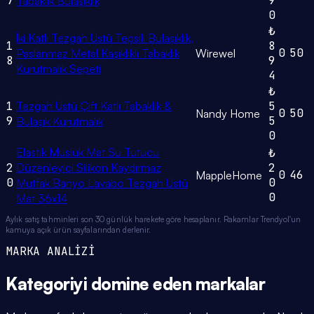
7
9
Tabaklık Bulaşıklık
0
₺
İki Katlı Tezgah Üstü Tepsili Bulaşıklık,
1
8
0
50
Paslanmaz Metal Kaşıklıklı Tabaklık
Wirewel
8
9
Kurutmalık Sepeti
4
₺
1
Tezgah Üstü Çift Katlı Tabaklık &
5
0
50
Nandy Home
9
5
Bulaşık Kurutmalık
0
Elastik Musluk Mat Su Tutucu
₺
2
Düzenleyici Silikon Kaydırmaz
2
0
46
MappleHome
0
0
Mutfak Banyo Lavabo Tezgah Üstü
0
Mat 36x14
Aylık satış tahminleri son 30 günlük harekete göre hesaplanır. Rakamlar Trendyol'un
kamuya açık ürün sayfalarından derlenir.
MARKA ANALİZİ
Kategoriyi domine eden
markalar