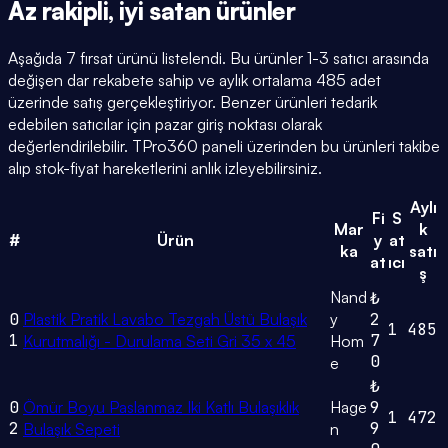
Az rakipli,
iyi satan
ürünler
Aşağıda 7 fırsat ürünü listelendi. Bu ürünler 1-3 satıcı arasında
değişen dar rekabete sahip ve aylık ortalama 485 adet
üzerinde satış gerçekleştiriyor. Benzer ürünleri tedarik
edebilen satıcılar için pazar giriş noktası olarak
değerlendirilebilir. TPro360 paneli üzerinden bu ürünleri takibe
alıp stok-fiyat hareketlerini anlık izleyebilirsiniz.
Aylı
Fi
S
Mar
k
#
Ürün
y
at
ka
satı
at
ıcı
ş
Nand
₺
0
Plastik Pratik Lavabo Tezgah Üstü Bulaşık
y
2
1
485
1
7
Kurutmalığı - Durulama Seti Gri 35 x 45
Hom
0
e
₺
0
Ömür Boyu Paslanmaz Iki Katlı Bulaşıklık
Hage
9
1
472
2
9
Bulaşık Sepeti
n