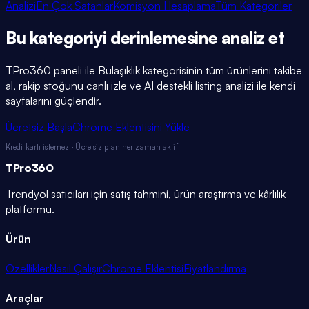
Analizi
En Çok Satanlar
Komisyon Hesaplama
Tüm Kategoriler
Bu kategoriyi
derinlemesine
analiz et
TPro360 paneli ile
Bulaşıklık
kategorisinin tüm ürünlerini takibe
al, rakip stoğunu canlı izle ve AI destekli listing analizi ile kendi
sayfalarını güçlendir.
Ücretsiz Başla
Chrome Eklentisini Yükle
Kredi kartı istemez · Ücretsiz plan her zaman aktif
TPro
360
Trendyol satıcıları için satış tahmini, ürün araştırma ve kârlılık
platformu.
Ürün
Özellikler
Nasıl Çalışır
Chrome Eklentisi
Fiyatlandırma
Araçlar