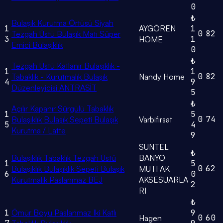
0
₺
Bulaşık Kurutma Örtüsü Siyah
1
AYGÖREN
1
0
82
Tezgah Üstü Bulaşık Matı Süper
3
1
HOME
Emici Bulaşıklık
0
₺
Tezgah Üstü Katlanır Bulaşıklık -
1
1
0
82
Tabaklık - Kurutmalık Bulaşık
Nandy Home
4
9
Düzenleyicisi ANTRASİT
5
₺
Açılır Kapanır Sürgülü Tabaklık
1
5
0
74
Bulaşıklık Bulaşık Sepeti Bulaşık
Varbifırsat
5
4
Kurutma / Latte
9
SUNTEL
₺
Bulaşıklık Tabaklık Tezgah Üstü
BANYO
1
5
0
62
Bulaşıklık Bulaşıklık Sepeti Bulaşık
MUTFAK
6
0
Kurutmalık Paslanmaz BEJ
AKSESUARLA
2
RI
₺
1
Ömür Boyu Paslanmaz Iki Katlı
9
0
60
Hagen