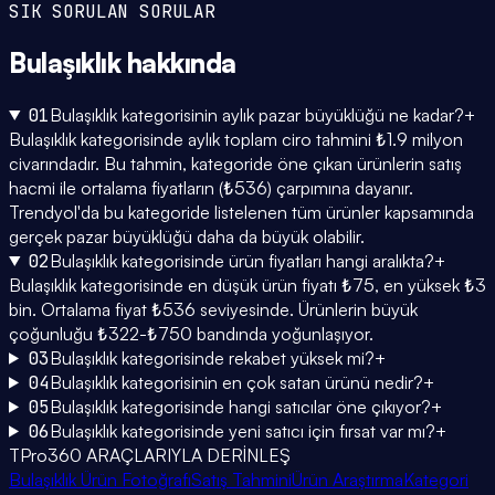
SIK SORULAN SORULAR
Bulaşıklık
hakkında
01
Bulaşıklık kategorisinin aylık pazar büyüklüğü ne kadar?
+
Bulaşıklık kategorisinde aylık toplam ciro tahmini ₺1.9 milyon
civarındadır. Bu tahmin, kategoride öne çıkan ürünlerin satış
hacmi ile ortalama fiyatların (₺536) çarpımına dayanır.
Trendyol'da bu kategoride listelenen tüm ürünler kapsamında
gerçek pazar büyüklüğü daha da büyük olabilir.
02
Bulaşıklık kategorisinde ürün fiyatları hangi aralıkta?
+
Bulaşıklık kategorisinde en düşük ürün fiyatı ₺75, en yüksek ₺3
bin. Ortalama fiyat ₺536 seviyesinde. Ürünlerin büyük
çoğunluğu ₺322-₺750 bandında yoğunlaşıyor.
03
Bulaşıklık kategorisinde rekabet yüksek mi?
+
04
Bulaşıklık kategorisinin en çok satan ürünü nedir?
+
05
Bulaşıklık kategorisinde hangi satıcılar öne çıkıyor?
+
06
Bulaşıklık kategorisinde yeni satıcı için fırsat var mı?
+
TPro360 ARAÇLARIYLA DERİNLEŞ
Bulaşıklık Ürün Fotoğrafı
Satış Tahmini
Ürün Araştırma
Kategori