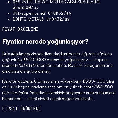
08
SUNTEL BANYO MUTFAK AKSESUARLARI
2
ürün
100
/ay
09
MappleHome
2
ürün
52
/ay
10
NTC METAL
3
ürün
32
/ay
FİYAT DAĞILIMI
Fiyatlar
nerede yoğunlaşıyor
?
Bulaşıklık kategorisinde fiyat dağılımı incelendiğinde ürünlerin
çoğunluğu ₺500-1000 bandında yoğunlaşıyor — toplam
ürünlerin %44'i (41 ürün) bu aralıkta. Bu bant, kategorinin ana
omurgası olarak görülebilir.
İlginç bir gözlem: Ürün sayısı en yüksek bant ₺500-1000 olsa
da, ürün başına ortalama satış hızı en yüksek bant ₺250-500
(2.5 adet/gün). Yani daha az rakiple karşılaşılan ama daha talepli
bir bant bu — fırsat sinyali olarak değerlendirilebilir.
FIRSAT ÜRÜNLERİ