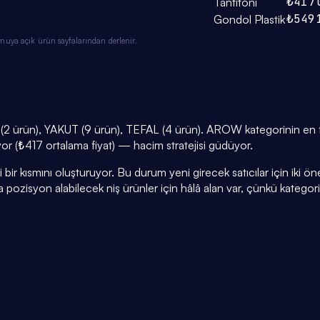
₺417
Tantitoni
₺549
Gondol Plastik
muya açık ürün sayfalarından derlenir.
 ürün), YAKUT (9 ürün), TEFAL (4 ürün). AROW kategorinin en faz
iyor (₺417 ortalama fiyat) — hacim stratejisi güdüyor.
r kısmını oluşturuyor. Bu durum yeni girecek satıcılar için iki öneml
a pozisyon alabilecek niş ürünler için hâlâ alan var, çünkü kategor