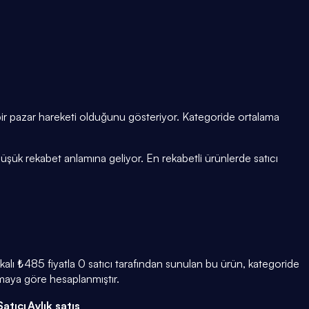
 bir pazar hareketi olduğunu gösteriyor. Kategoride ortalama
şük rekabet anlamına geliyor. En rekabetli ürünlerde satıcı
lı ₺485 fiyatla 0 satıcı tarafından sunulan bu ürün, kategoride
amaya göre hesaplanmıştır.
Satıcı
Aylık satış