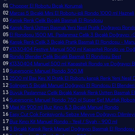
01
Chopper El Robotu Bıçak Korumalı
02
Marcas 5 Bıçaklı Mini El Robotu-ipli Rondo 1000 ml Hazneli
03
Karışık Renk Çelik Bıçaklı Basmalı El Rondosu
04
Karışık Renk Üstten Basmalı Yeni Nesil Pratik Doğrayıcı Rond
05
El Rondosu 1500 ML Paslanmaz Çelik 3 Bıçaklı Doğrayıcı -G
06
Karışık Renk Çelik 3 Bıçaklı Pratik Basmalı El Rondosu - Manu
07
K1330404 Festive Manual 500 ml Kapasiteli Rondo ve Doğ
08
Rondo Blender Çelik Bıçaklı Basmalı El Rondosu Best
09
K1330404 Manuel 500 ml Kapasiteli Rondo ve Doğrayıcı B
10
Supersonic Manuel Rondo 300 Ml
11
2500 ml Bas Kes Xl Pratik El Robotu karışık Renk Yeni Nesi
12
Solingen 5 Bıçaklı Manuel Doğrayıcı El Rondosu El Blender
13
Büyük Paslanmaz Çelik Bıçaklı Karışık Renk Üstten Basmalı
14
Supersonic Manuel Rondo 750 öl Süper Şef Mutfak Robot
15
Maxi Kit 900 ml Buz Kırıcı & 3 Bıçaklı Manuel Rondo
16
Easy Cut Çok Fonksiyonlu Sebze Meyve Doğrayıcı Dilimleyi
17
Buz Kırıcı Kit Manuel Rondo - Yeşil / Siyah - 900 ml
18
3 Bıçaklı Karışık Renk Manuel Doğrayıcı Basmalı El Rondosu 