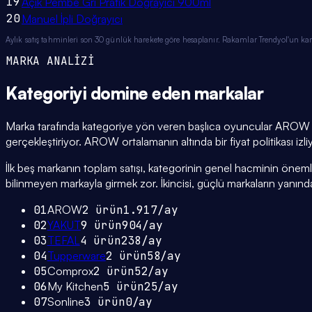
19
Açık Pembe Gri Pratik Doğrayıcı 900ml
20
Manuel İpli Doğrayıcı
Aylık satış tahminleri son 30 günlük harekete göre hesaplanır. Rakamlar Trendyol'un ka
MARKA ANALİZİ
Kategoriyi domine eden
markalar
Marka tarafında kategoriye yön veren başlıca oyuncular AROW (2
gerçekleştiriyor. AROW ortalamanın altında bir fiyat politikası izl
İlk beş markanın toplam satışı, kategorinin genel hacminin önemli bi
bilinmeyen markayla girmek zor. İkincisi, güçlü markaların yanınd
01
AROW
2
ürün
1.917
/ay
02
YAKUT
9
ürün
904
/ay
03
TEFAL
4
ürün
238
/ay
04
Tupperware
2
ürün
58
/ay
05
Comprox
2
ürün
52
/ay
06
My Kitchen
5
ürün
25
/ay
07
Sonline
3
ürün
0
/ay