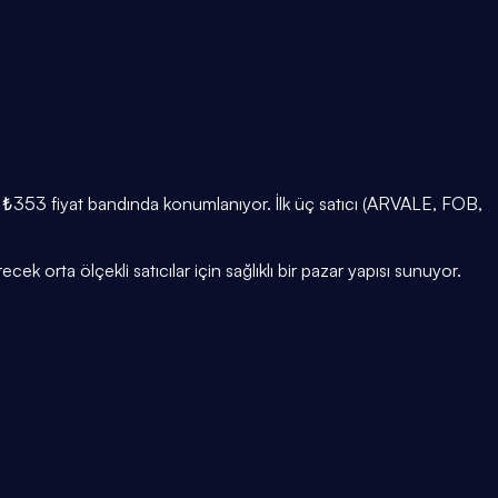
ama ₺353 fiyat bandında konumlanıyor. İlk üç satıcı (ARVALE, FOB,
cek orta ölçekli satıcılar için sağlıklı bir pazar yapısı sunuyor.