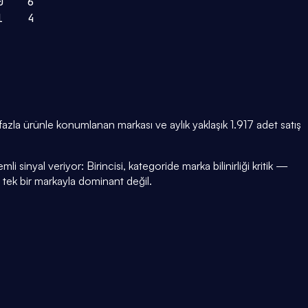
0
6
1
4
la ürünle konumlanan markası ve aylık yaklaşık 1.917 adet satış
i sinyal veriyor: Birincisi, kategoride marka bilinirliği kritik —
i tek bir markayla dominant değil.