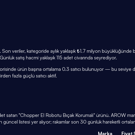
. Son veriler, kategoride aylık yaklaşık ₺1.7 milyon büyüklüğünde
. Günlük satış hacmi yaklaşık 115 adet civarında seyrediyor.
orisinde ürün başına ortalama 0.3 satıcı bulunuyor — bu seviye dü
den fazla güçlü satıcı aktif.
 adet satan "Chopper El Robotu Bıçak Korumalı" ürünü. AROW marka
güncel listesi yer alıyor; rakamlar son 30 günlük hareketli ortal
Marka
Fiyat