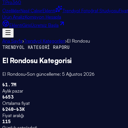
TPro
360
Özellikler
Nasıl Çalışır
Eklenti
Trendyol Fotoğraf Stüdyosu
Fiya
Ürün Analiz
Komisyon Hesapla
Eklenti
Giriş
Ücretsiz Başla
Ana Sayfa
›
Trendyol Kategorileri
›
El Rondosu
TRENDYOL KATEGORİ RAPORU
El Rondosu
Kategorisi
El Rondosu
·
Son güncelleme:
5 Ağustos 2026
₺1.7M
Aylık pazar
₺653
Ortalama fiyat
₺240–₺3K
Fiyat aralığı
115
Günlük satış
(
adet
)