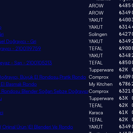
₺485
AROW
₺349
AROW
₺400
YAKUT
₺314
o
YAKUT
₺427
ri
Solingen
₺349
el Doğrayıcı - Gri
YAKUT
₺900
rayıcı - 2100119759
TEFAL
₺348
YAKUT
₺850
eyaz - Sarı - 2100105213
TEFAL
₺2K
Tupperware
₺409
l Doğrayıcı, Büyük El Rondosu,Pratik Rondo
Comprox
₺786
i El Basmalı Rondo
My Kitchen
₺321
 El Rondosu Blender Soğan Sebze Doğrayıcı
Comprox
₺3K
u
Tupperware
₺2K
TEFAL
₺1K
ci
Karaca
₺2K
TEFAL
₺349
( Orjinal Ürün )El Blenderi Ve Rondo
YAKUT