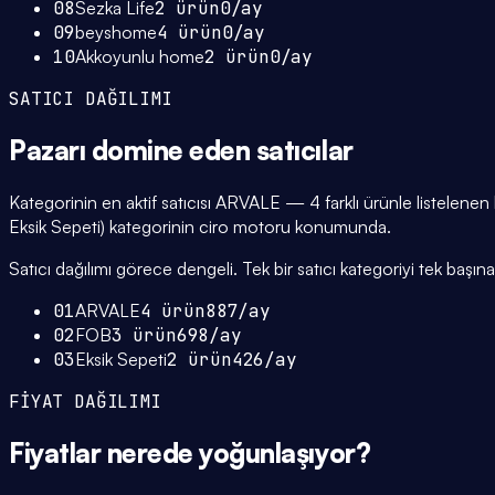
08
Sezka Life
2
ürün
0
/ay
09
beyshome
4
ürün
0
/ay
10
Akkoyunlu home
2
ürün
0
/ay
SATICI DAĞILIMI
Pazarı domine eden
satıcılar
Kategorinin en aktif satıcısı ARVALE — 4 farklı ürünle listelenen
Eksik Sepeti) kategorinin ciro motoru konumunda.
Satıcı dağılımı görece dengeli. Tek bir satıcı kategoriyi tek başına 
01
ARVALE
4
ürün
887
/ay
02
FOB
3
ürün
698
/ay
03
Eksik Sepeti
2
ürün
426
/ay
FİYAT DAĞILIMI
Fiyatlar
nerede yoğunlaşıyor
?