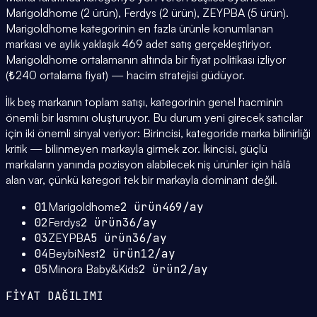
Marigoldhome (2 ürün), Ferdys (2 ürün), ZEYPBA (5 ürün).
Marigoldhome kategorinin en fazla ürünle konumlanan
markası ve aylık yaklaşık 469 adet satış gerçekleştiriyor.
Marigoldhome ortalamanın altında bir fiyat politikası izliyor
(₺240 ortalama fiyat) — hacim stratejisi güdüyor.
İlk beş markanın toplam satışı, kategorinin genel hacminin
önemli bir kısmını oluşturuyor. Bu durum yeni girecek satıcılar
için iki önemli sinyal veriyor: Birincisi, kategoride marka bilinirliği
kritik — bilinmeyen markayla girmek zor. İkincisi, güçlü
markaların yanında pozisyon alabilecek niş ürünler için hâlâ
alan var, çünkü kategori tek bir markayla dominant değil.
01
Marigoldhome
2
ürün
469
/ay
02
Ferdys
2
ürün
36
/ay
03
ZEYPBA
5
ürün
36
/ay
04
BeybiNest
2
ürün
12
/ay
05
Minora Baby&Kids
2
ürün
2
/ay
FİYAT DAĞILIMI