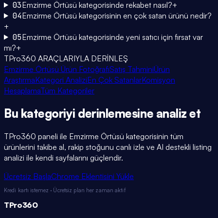
03
Emzirme Örtüsü kategorisinde rekabet nasıl?
+
04
Emzirme Örtüsü kategorisinin en çok satan ürünü nedir?
+
05
Emzirme Örtüsü kategorisinde yeni satıcı için fırsat var
mı?
+
TPro360 ARAÇLARIYLA DERİNLEŞ
Emzirme Örtüsü Ürün Fotoğrafı
Satış Tahmini
Ürün
Araştırma
Kategori Analizi
En Çok Satanlar
Komisyon
Hesaplama
Tüm Kategoriler
Bu kategoriyi
derinlemesine
analiz et
TPro360 paneli ile
Emzirme Örtüsü
kategorisinin tüm
ürünlerini takibe al, rakip stoğunu canlı izle ve AI destekli listing
analizi ile kendi sayfalarını güçlendir.
Ücretsiz Başla
Chrome Eklentisini Yükle
Kredi kartı istemez · Ücretsiz plan her zaman aktif
TPro
360