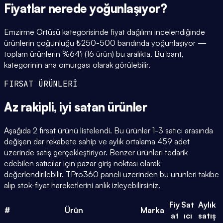
Fiyatlar
nerede yoğunlaşıyor
?
Emzirme Örtüsü kategorisinde fiyat dağılımı incelendiğinde
ürünlerin çoğunluğu ₺250-500 bandında yoğunlaşıyor —
toplam ürünlerin %64'i (16 ürün) bu aralıkta. Bu bant,
kategorinin ana omurgası olarak görülebilir.
FIRSAT ÜRÜNLERİ
Az rakipli,
iyi satan
ürünler
Aşağıda 2 fırsat ürünü listelendi. Bu ürünler 1-3 satıcı arasında
değişen dar rekabete sahip ve aylık ortalama 459 adet
üzerinde satış gerçekleştiriyor. Benzer ürünleri tedarik
edebilen satıcılar için pazar giriş noktası olarak
değerlendirilebilir. TPro360 paneli üzerinden bu ürünleri takibe
alıp stok-fiyat hareketlerini anlık izleyebilirsiniz.
Fiy
Sat
Aylık
#
Ürün
Marka
at
ıcı
satış