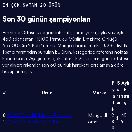
EN ÇOK SATAN 20 ÜRÜN
Son 30 günün
şampiyonları
Emzirme Örtüsü kategorisinin satış şampiyonu, aylık yaklaşık
459 adet satan "%100 Pamuklu Müslin Emzirme Önlüğü
65x100 Cm 2 Katlı" ürünü. Marigoldhome markalı ₺280 fiyatla
1 satıcı tarafından sunulan bu ürün, kategoride referans noktası
konumunda. Aşağıda en çok satan ilk 20 ürünün güncel listesi
yer alıyor; rakamlar son 30 günlük hareketli ortalamaya göre
hesaplanmıştır.
Fi
S
Aylı
y
a
k
#
Ürün
Marka
a
tı
satı
t
cı
ş
₺
0
%100 Pamuklu Müslin Emzirme
Marigoldh
2
45
1
1
8
9
Önlüğü 65x100 Cm 2 Katlı
ome
0