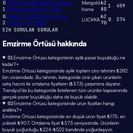
0
%100 Pamuklu Müslin Emzirme
Marigold
₺2
1
459
1
80
Önlüğü 65x100 Cm 2 Katlı
home
0
Balenli 2 Katlı Müslin Emzirme
₺2
0
374
LUCKKA
2
70
Önlüğü - EnÖnBej
SIK SORULAN SORULAR
Emzirme Örtüsü
hakkında
01
Emzirme Örtüsü kategorisinin aylık pazar büyüklüğü ne
kadar?
+
Emzirme Örtüsü kategorisinde aylık toplam ciro tahmini ₺282
bin civarındadır. Bu tahmin, kategoride öne çıkan ürünlerin
satış hacmi ile ortalama fiyatların (₺373) çarpımına dayanır.
Trendyol'da bu kategoride listelenen tüm ürünler kapsamında
gerçek pazar büyüklüğü daha da büyük olabilir.
02
Emzirme Örtüsü kategorisinde ürün fiyatları hangi
aralıkta?
+
Emzirme Örtüsü kategorisinde en düşük ürün fiyatı ₺175, en
yüksek ₺907. Ortalama fiyat ₺373 seviyesinde. Ürünlerin
büyük çoğunluğu ₺224-₺522 bandında yoğunlaşıyor.