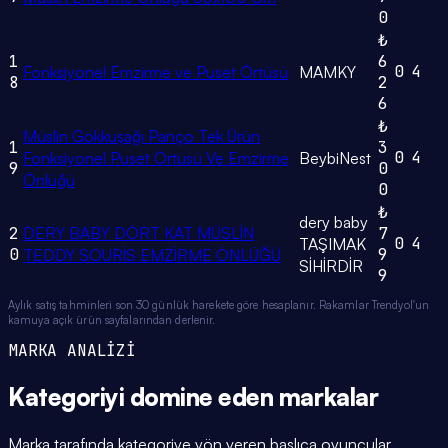
0
₺
1
6
0
4
Fonksiyonel Emzirme ve Puset Örtüsü
MAMKY
8
2
6
₺
Müslin Gökkuşağı Panço Tek Ürün
1
3
0
4
Fonksiyonel Puset Örtüsü Ve Emzirme
BeybiNest
9
0
Önlüğü
0
₺
dery baby
2
DERY BABY DÖRT KAT MÜSLİN
7
0
4
TAŞIMAK
0
9
TEDDY SOURİS EMZİRME ÖNLÜĞÜ
SİHİRDİR
9
Aylık satış tahminleri son 30 günlük harekete göre hesaplanır. Rakamlar Trendyol'un
kamuya açık ürün sayfalarından derlenir.
MARKA ANALİZİ
Kategoriyi domine eden
markalar
Marka tarafında kategoriye yön veren başlıca oyuncular