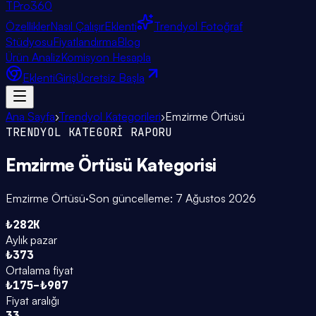
TPro
360
Özellikler
Nasıl Çalışır
Eklenti
Trendyol Fotoğraf
Stüdyosu
Fiyatlandırma
Blog
Ürün Analiz
Komisyon Hesapla
Eklenti
Giriş
Ücretsiz Başla
Ana Sayfa
›
Trendyol Kategorileri
›
Emzirme Örtüsü
TRENDYOL KATEGORİ RAPORU
Emzirme Örtüsü
Kategorisi
Emzirme Örtüsü
·
Son güncelleme:
7 Ağustos 2026
₺282K
Aylık pazar
₺373
Ortalama fiyat
₺175–₺907
Fiyat aralığı
33