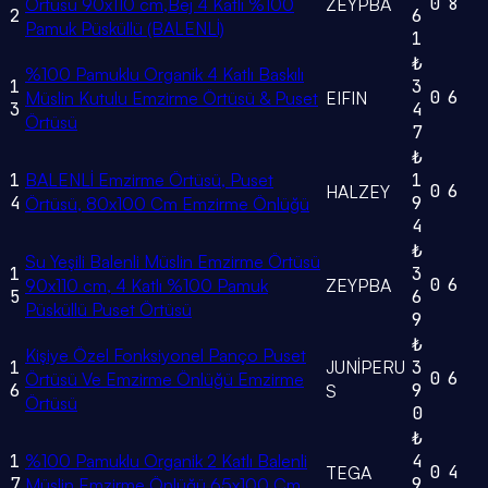
0
8
Örtüsü 90x110 cm,Bej 4 Katlı %100
ZEYPBA
2
6
Pamuk Püsküllü (BALENLİ)
1
₺
%100 Pamuklu Organik 4 Katlı Baskılı
1
3
0
6
Müslin Kutulu Emzirme Örtüsü & Puset
EIFIN
3
4
Örtüsü
7
₺
1
BALENLİ Emzirme Örtüsü, Puset
1
0
6
HALZEY
4
9
Örtüsü, 80x100 Cm Emzirme Önlüğü
4
₺
Su Yeşili Balenli Müslin Emzirme Örtüsü
1
3
0
6
90x110 cm, 4 Katlı %100 Pamuk
ZEYPBA
5
6
Püsküllü Puset Örtüsü
9
₺
Kişiye Özel Fonksiyonel Panço Puset
1
JUNİPERU
3
0
6
Örtüsü Ve Emzirme Önlüğü Emzirme
6
9
S
Örtüsü
0
₺
1
%100 Pamuklu Organik 2 Katlı Balenli
4
0
4
TEGA
7
9
Müslin Emzirme Önlüğü 65x100 Cm