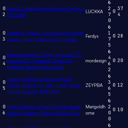
₺
0
Balenli 2 Katlı Müslin Emzirme Önlüğü -
2
37
0
LUCKKA
2
7
4
EnÖnBej
0
₺
0
Emzirme Önlüğü, Çok Amaçlı Emzirme
1
0
28
Ferdys
3
7
Örtüsü, Puset Örtüsü %100 Pamuk
5
₺
Bebek Emzirme Önlüğü Ve Yastık 2' Li
0
4
0
20
Avantajlı Set, Emzirme Önlüğü Ve
mordesign
4
6
Emzirme Yastığı Animal Serisi
2
₺
Müslin Emzirme Örtüsü ve Puset
0
3
0
12
Örtüsü 90x110 cm, Ekru 4 Katlı %100
ZEYPBA
5
6
Pamuk Püsküllü (BALENLİ)
5
₺
0
%100 Pamuklu 4 Katlı Organik Müslin
Marigoldh
2
0
10
6
0
Balenli Emzirme Önlüğü 60x100 Cm
ome
0
₺