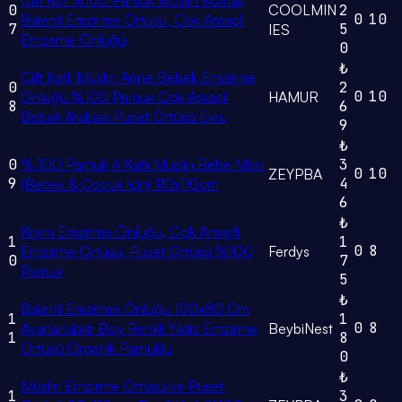
Çift Kat %100 Pamuk Muslin Kumaş
0
COOLMIN
2
0
10
Balenli Emzirme Örtüsü, Çok Amaçlı
7
5
IES
Emzirme Önlüğü,
0
₺
Çift Katlı Müslin Anne Bebek Emzirme
0
2
0
10
Önlüğü %100 Pamuk Çok Amaçlı
HAMUR
8
6
Bebek Arabası Puset Örtüsü Ekru
9
₺
0
% 100 Pamuk 4 Katlı Müslin Bebe Mavi
3
0
10
ZEYPBA
9
4
(Bebek & Çocuk İçin) 110x110cm
6
₺
Krem Emzirme Önlüğü, Çok Amaçlı
1
1
0
8
Emzirme Örtüsü, Puset Örtüsü %100
Ferdys
0
7
Pamuk
5
₺
Balenli Emzirme Önlüğü 100x80 Cm
1
1
0
8
Ayarlanabilir Boy Renkli Yıldız Emzirme
BeybiNest
1
8
Örtüsü Organik Pamuklu
0
₺
Müslin Emzirme Örtüsü ve Puset
1
3