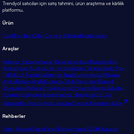
Trendyol satıcıları için satış tahmini, ürün araştırma ve kârlılık
platformu.
Ürün
Özellikler
Nasıl Çalışır
Chrome Eklentisi
Fiyatlandırma
Araçlar
Kategori Raporları
Marka Raporları
Mağaza Raporları
Ürün
Analiz
Görsel Stüdyo
Ürün Fotoğrafı
Satış Tahmini
Rakip Stok
Takibi
Ürün Araştırma
Kategori Analizi
Marka Analizi
Mağaza
Analizi
Reklam Analizi
Sıralama Takibi
Mega Keşif
Barkod
Sorgulama
Mağaza Entegrasyonu
Otomatik Buybox
Müşteri
Soruları
Komisyon Hesaplama
Desi Hesaplama
En Çok
Satanlar
Niş Fırsatlar
Analiz Araçları
Chrome Eklentisini Yükle
Rehberler
Satıcı Rehberi
Satıcı Paneli Rehberi
Satıcı SSS
Muhasebe