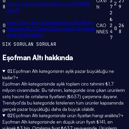
0
OXVİ
3
27
2
Paça 2 Iplik Orta Kalınlıkta Uzun (ORİJİNAL
8
7
9
N
KALIP)
2
₺
Kadın Siyah Büyük Beden Baggy Bol Kesim
0
CAO
2
26
0
Pantolon ALTI Esnek Rahat Kumaş Eşofman
9
4
8
NNES
Altı ŞAH MODAhjn
7
SIK SORULAN SORULAR
Eşofman Altı
hakkında
01
Eşofman Altı kategorisinin aylık pazar büyüklüğü ne
kadar?
+
Eşofman Altı kategorisinde aylık toplam ciro tahmini ₺1.7
milyon civarındadır. Bu tahmin, kategoride öne çıkan ürünlerin
satış hacmi ile ortalama fiyatların (₺637) çarpımına dayanır.
Trendyol'da bu kategoride listelenen tüm ürünler kapsamında
gerçek pazar büyüklüğü daha da büyük olabilir.
02
Eşofman Altı kategorisinde ürün fiyatları hangi aralıkta?
+
Eşofman Altı kategorisinde en düşük ürün fiyatı ₺141, en
yüksek ₺3 bin. Ortalama fiyat ₺637 seviyesinde. Ürünlerin