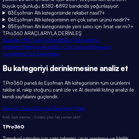
büyük çoğunluğu ₺382-₺892 bandında yoğunlaşıyor.
03
Eşofman Altı kategorisinde rekabet nasıl?
+
04
Eşofman Altı kategorisinin en çok satan ürünü nedir?
+
05
Eşofman Altı kategorisinde yeni satıcı için fırsat var mı?
+
TPro360 ARAÇLARIYLA DERİNLEŞ
Eşofman Altı Ürün Fotoğrafı
Satış Tahmini
Ürün
Araştırma
Kategori Analizi
En Çok Satanlar
Komisyon
Hesaplama
Tüm Kategoriler
Bu kategoriyi
derinlemesine
analiz et
TPro360 paneli ile
Eşofman Altı
kategorisinin tüm ürünlerini
takibe al, rakip stoğunu canlı izle ve AI destekli listing analizi ile
kendi sayfalarını güçlendir.
Ücretsiz Başla
Chrome Eklentisini Yükle
Kredi kartı istemez · Ücretsiz plan her zaman aktif
TPro
360
Trendyol satıcıları için satış tahmini, ürün araştırma ve kârlılık