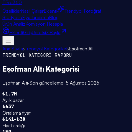
TPro
360
Özellikler
Nasıl Çalışır
Eklenti
Trendyol Fotoğraf
Stüdyosu
Fiyatlandırma
Blog
Ürün Analiz
Komisyon Hesapla
Eklenti
Giriş
Ücretsiz Başla
Ana Sayfa
›
Trendyol Kategorileri
›
Eşofman Altı
TRENDYOL KATEGORİ RAPORU
Eşofman Altı
Kategorisi
Eşofman Altı
·
Son güncelleme:
5 Ağustos 2026
₺1.7M
Aylık pazar
₺637
Ortalama fiyat
₺141–₺3K
Fiyat aralığı
159