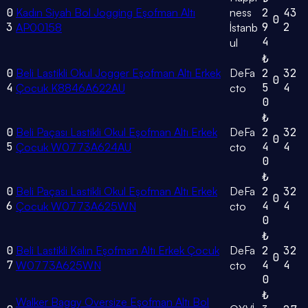
0
Kadın Siyah Bol Jogging Eşofman Altı
ness
2
43
0
3
9
2
AP00158
İstanb
4
ul
₺
0
Beli Lastikli Okul Jogger Eşofman Altı Erkek
DeFa
2
32
0
4
5
4
Çocuk K8846A622AU
cto
0
₺
0
Beli Paçası Lastikli Okul Eşofman Altı Erkek
DeFa
2
32
0
5
4
4
Çocuk W0773A624AU
cto
0
₺
0
Beli Paçası Lastikli Okul Eşofman Altı Erkek
DeFa
2
32
0
6
4
4
Çocuk W0773A625WN
cto
0
₺
0
Beli Lastikli Kalın Eşofman Altı Erkek Çocuk
DeFa
2
32
0
7
4
4
W0773A625WN
cto
0
₺
Walker Baggy Oversize Eşofman Altı Bol