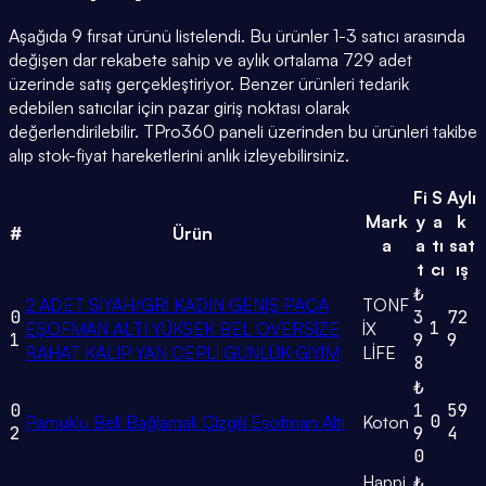
Aşağıda 9 fırsat ürünü listelendi. Bu ürünler 1-3 satıcı arasında
değişen dar rekabete sahip ve aylık ortalama 729 adet
üzerinde satış gerçekleştiriyor. Benzer ürünleri tedarik
edebilen satıcılar için pazar giriş noktası olarak
değerlendirilebilir. TPro360 paneli üzerinden bu ürünleri takibe
alıp stok-fiyat hareketlerini anlık izleyebilirsiniz.
Fi
S
Aylı
Mark
y
a
k
#
Ürün
a
a
tı
sat
t
cı
ış
₺
2 ADET SİYAH/GRİ KADIN GENİŞ PAÇA
TONF
0
3
72
1
EŞOFMAN ALTI YÜKSEK BEL OVERSİZE
İX
1
9
9
RAHAT KALIP YAN CEPLİ GÜNLÜK GİYİM
LİFE
8
₺
0
1
59
0
Pamuklu Beli Bağlamalı Çizgili Eşofman Altı
Koton
2
9
4
0
Happi
₺