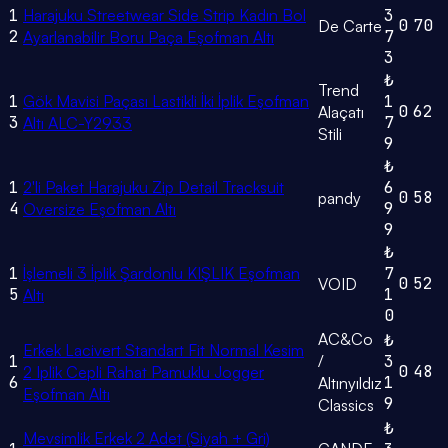
1
Harajuku Streetwear Side Strip Kadın Bol
3
0
70
De Carte
2
7
Ayarlanabilir Boru Paça Eşofman Altı
3
₺
Trend
1
Gök Mavisi Paçası Lastikli İki İplik Eşofman
1
0
62
Alaçatı
3
7
Altı ALC-Y2933
Stili
9
₺
1
2'li Paket Harajuku Zip Detail Tracksuit
6
0
58
pandy
4
9
Oversize Eşofman Altı
9
₺
1
İşlemeli 3 İplik Şardonlu KIŞLIK Eşofman
7
0
52
VOID
5
1
Altı
0
AC&Co
₺
Erkek Lacivert Standart Fit Normal Kesim
1
/
3
0
48
2 Iplik Cepli Rahat Pamuklu Jogger
6
1
Altınyıldız
Eşofman Altı
9
Classics
₺
Mevsimlik Erkek 2 Adet (Siyah + Gri)