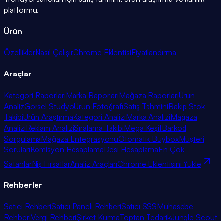
platformu.
Ürün
Özellikler
Nasıl Çalışır
Chrome Eklentisi
Fiyatlandırma
Araçlar
Kategori Raporları
Marka Raporları
Mağaza Raporları
Ürün
Analiz
Görsel Stüdyo
Ürün Fotoğrafı
Satış Tahmini
Rakip Stok
Takibi
Ürün Araştırma
Kategori Analizi
Marka Analizi
Mağaza
Analizi
Reklam Analizi
Sıralama Takibi
Mega Keşif
Barkod
Sorgulama
Mağaza Entegrasyonu
Otomatik Buybox
Müşteri
Soruları
Komisyon Hesaplama
Desi Hesaplama
En Çok
Satanlar
Niş Fırsatlar
Analiz Araçları
Chrome Eklentisini Yükle
Rehberler
Satıcı Rehberi
Satıcı Paneli Rehberi
Satıcı SSS
Muhasebe
Rehberi
Vergi Rehberi
Şirket Kurma
Toptan Tedarik
Jungle Scout