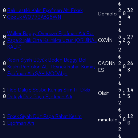
₺
0
Beli Lastikli Kalın Eşofman Altı Erkek
2
32
0
DeFacto
7
4
4
Çocuk W0773A625WN
0
₺
Walker Baggy Oversize Eşofman Altı Bol
0
3
27
2
Paça 2 Iplik Orta Kalınlıkta Uzun (ORİJİNAL
OXVİN
8
7
9
KALIP)
2
₺
Kadın Siyah Büyük Beden Baggy Bol
0
CAONN
2
26
0
Kesim Pantolon ALTI Esnek Rahat Kumaş
9
4
8
ES
Eşofman Altı ŞAH MODAhjn
7
₺
1
Fico Dalgıç Scuba Kumaş Slim Fit Dikiş
5
14
1
Oksit
0
1
5
Detaylı Düz Paça Eşofman Altı
2
₺
1
Erkek Siyah Düz Paça Rahat Kesim
4
12
0
mmetalic
1
5
0
Eşofman Altı
2
₺