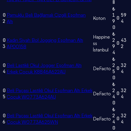
8
₺
0
Pamuklu Beli Bağlamalı Çizgili Eşofman
1
59
0
Koton
2
9
4
Altı
0
₺
Happine
0
Kadın Siyah Bol Jogging Eşofman Altı
2
43
0
ss
3
9
2
AP00158
İstanbul
4
₺
0
Beli Lastikli Okul Jogger Eşofman Altı
2
32
0
DeFacto
4
5
4
Erkek Çocuk K8846A622AU
0
₺
0
Beli Paçası Lastikli Okul Eşofman Altı Erkek
2
32
0
DeFacto
5
4
4
Çocuk W0773A624AU
0
₺
0
Beli Paçası Lastikli Okul Eşofman Altı Erkek
2
32
0
DeFacto
6
4
4
Çocuk W0773A625WN
0