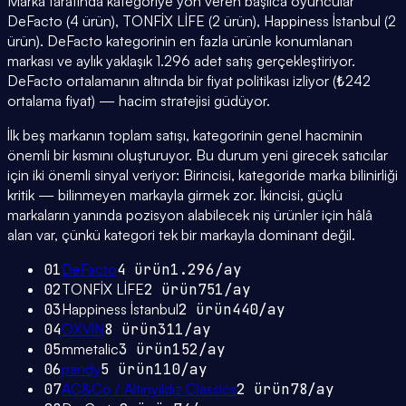
Marka tarafında kategoriye yön veren başlıca oyuncular
DeFacto (4 ürün), TONFİX LİFE (2 ürün), Happiness İstanbul (2
ürün). DeFacto kategorinin en fazla ürünle konumlanan
markası ve aylık yaklaşık 1.296 adet satış gerçekleştiriyor.
DeFacto ortalamanın altında bir fiyat politikası izliyor (₺242
ortalama fiyat) — hacim stratejisi güdüyor.
İlk beş markanın toplam satışı, kategorinin genel hacminin
önemli bir kısmını oluşturuyor. Bu durum yeni girecek satıcılar
için iki önemli sinyal veriyor: Birincisi, kategoride marka bilinirliği
kritik — bilinmeyen markayla girmek zor. İkincisi, güçlü
markaların yanında pozisyon alabilecek niş ürünler için hâlâ
alan var, çünkü kategori tek bir markayla dominant değil.
01
DeFacto
4
ürün
1.296
/ay
02
TONFİX LİFE
2
ürün
751
/ay
03
Happiness İstanbul
2
ürün
440
/ay
04
OXVİN
8
ürün
311
/ay
05
mmetalic
3
ürün
152
/ay
06
pandy
5
ürün
110
/ay
07
AC&Co / Altınyıldız Classics
2
ürün
78
/ay