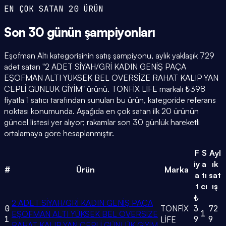
EN ÇOK SATAN 20 ÜRÜN
Son 30 günün
şampiyonları
Eşofman Altı kategorisinin satış şampiyonu, aylık yaklaşık 729
adet satan "2 ADET SİYAH/GRİ KADIN GENİŞ PAÇA
EŞOFMAN ALTI YÜKSEK BEL OVERSİZE RAHAT KALIP YAN
CEPLİ GÜNLÜK GİYİM" ürünü. TONFİX LİFE markalı ₺398
fiyatla 1 satıcı tarafından sunulan bu ürün, kategoride referans
noktası konumunda. Aşağıda en çok satan ilk 20 ürünün
güncel listesi yer alıyor; rakamlar son 30 günlük hareketli
ortalamaya göre hesaplanmıştır.
F
S
Ayl
iy
a
ık
#
Ürün
Marka
a
tı
sat
t
cı
ış
₺
2 ADET SİYAH/GRİ KADIN GENİŞ PAÇA
0
TONFİX
3
72
1
EŞOFMAN ALTI YÜKSEK BEL OVERSİZE
1
9
9
LİFE
RAHAT KALIP YAN CEPLİ GÜNLÜK GİYİM