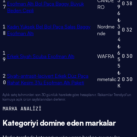
1
CANDE
3
0
38
Eşofman Altı Bol Paça Baggy Büyük
7
9
RO
Beden Cepli
6
₺
1
Kadın Yüksek Bel Bol Paça Salaş Baggy
Nordme
3
0
32
8
8
Eşofman Altı
nde
4
₺
1
6
0
30
Erkek Siyah Scuba Eşofman Altı
WAFRA
9
5
5
₺
2
Siyah-antrasit-lacivert Erkek Düz Paça
mmetalic
2
0
30
0
Rahat Kesim 3'lü Eşofman Altı Paketi
K
Aylık satış tahminleri son 30 günlük harekete göre hesaplanır. Rakamlar Trendyol'un
kamuya açık ürün sayfalarından derlenir.
MARKA ANALİZİ
Kategoriyi domine eden
markalar