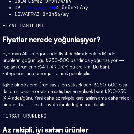
08
De Carte
2
ürün
74
/ay
09
Trend Alaçatı Stili
4
ürün
70
/ay
10
WAFRA
3
ürün
36
/ay
FİYAT DAĞILIMI
Fiyatlar
nerede yoğunlaşıyor
?
Eşofman Altı kategorisinde fiyat dağılımı incelendiğinde
ürünlerin çoğunluğu ₺250-500 bandında yoğunlaşıyor —
toplam ürünlerin %41'i (49 ürün) bu aralıkta. Bu bant,
kategorinin ana omurgası olarak görülebilir.
İlginç bir gözlem: Ürün sayısı en yüksek bant ₺250-500 olsa
da, ürün başına ortalama satış hızı en yüksek bant ₺100-250
(4.4 adet/gün). Yani daha az rakiple karşılaşılan ama daha talepli
bir bant bu — fırsat sinyali olarak değerlendirilebilir.
FIRSAT ÜRÜNLERİ
Az rakipli,
iyi satan
ürünler