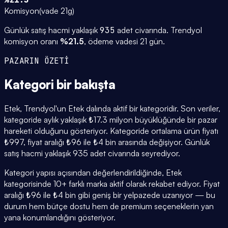
Komisyon
(
vade 21g
)
Günlük satış hacmi yaklaşık
935
adet civarında.
Trendyol
komisyon oranı
%
21.5
, ödeme vadesi
21
gün.
PAZARIN ÖZETİ
Kategori
bir bakışta
Etek, Trendyol'un Etek dalında aktif bir kategoridir. Son veriler,
kategoride aylık yaklaşık ₺17.3 milyon büyüklüğünde bir pazar
hareketi olduğunu gösteriyor. Kategoride ortalama ürün fiyatı
₺997, fiyat aralığı ₺96 ile ₺4 bin arasında değişiyor. Günlük
satış hacmi yaklaşık 935 adet civarında seyrediyor.
Kategori yapısı açısından değerlendirildiğinde, Etek
kategorisinde 10+ farklı marka aktif olarak rekabet ediyor. Fiyat
aralığı ₺96 ile ₺4 bin gibi geniş bir yelpazede uzanıyor — bu
durum hem bütçe dostu hem de premium seçeneklerin yan
yana konumlandığını gösteriyor.