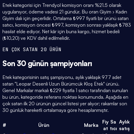
Etek kategorisi için Trendyol komisyon oranı %21.5 olarak
uygulanıyor, ödeme vadesi 21 gündür. Bu oran Giyim › Kadın
Giyim dalı için geçerlidir. Ortalama ₺997 fiyatlı bir ürünü satan
satıcı, komisyon öncesi ₺997, komisyon sonrası yaklaşık ₺783
hasılat elde ediyor. Net kâr için buna kargo, hizmet bedeli
(₺10,20) ve KDV dahil edilmelidir.
EN ÇOK SATAN 20 ÜRÜN
Son 30 günün
şampiyonları
Etek kategorisinin satış şampiyonu, aylık yaklaşık 977 adet
satan "Leopar Desenli Uzun Bürümcük Kloş Etek" ürünü.
Genel Markalar markalı ₺229 fiyatla 1 satıcı tarafından sunulan
bu ürün, kategoride referans noktası konumunda. Aşağıda en
çok satan ilk 20 ürünün güncel listesi yer alıyor; rakamlar son
30 günlük hareketli ortalamaya göre hesaplanmıştır.
Fiy
Sa
Aylık
#
Ürün
Marka
at
tıcı
satış