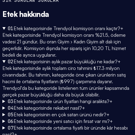
SIK SORULAN SORULAR
Etek
hakkında
01
Etek kategorisinde Trendyol komisyon oranı kaçtır?
+
Etek kategorisinde Trendyol komisyon oranı %21.5, ödeme
vadesi 21 gündür. Bu oran Giyim › Kadın Giyim alt dalı için
geçerlidir. Komisyon dışında her sipariş için 10,20 TL hizmet
bedeli de ayrıca uygulanır.
02
Etek kategorisinin aylık pazar büyüklüğü ne kadar?
+
Etek kategorisinde aylık toplam ciro tahmini ₺17.3 milyon
civarındadır. Bu tahmin, kategoride öne çıkan ürünlerin satış
hacmi ile ortalama fiyatların (₺997) çarpımına dayanır.
Trendyol'da bu kategoride listelenen tüm ürünler kapsamında
gerçek pazar büyüklüğü daha da büyük olabilir.
03
Etek kategorisinde ürün fiyatları hangi aralıkta?
+
04
Etek kategorisinde rekabet nasıl?
+
05
Etek kategorisinin en çok satan ürünü nedir?
+
06
Etek kategorisinde yeni satıcı için fırsat var mı?
+
07
Etek kategorisinde ortalama fiyatlı bir üründe kâr hesabı
nasıl?
+