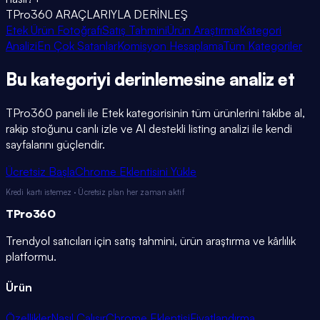
TPro360 ARAÇLARIYLA DERİNLEŞ
Etek Ürün Fotoğrafı
Satış Tahmini
Ürün Araştırma
Kategori
Analizi
En Çok Satanlar
Komisyon Hesaplama
Tüm Kategoriler
Bu kategoriyi
derinlemesine
analiz et
TPro360 paneli ile
Etek
kategorisinin tüm ürünlerini takibe al,
rakip stoğunu canlı izle ve AI destekli listing analizi ile kendi
sayfalarını güçlendir.
Ücretsiz Başla
Chrome Eklentisini Yükle
Kredi kartı istemez · Ücretsiz plan her zaman aktif
TPro
360
Trendyol satıcıları için satış tahmini, ürün araştırma ve kârlılık
platformu.
Ürün
Özellikler
Nasıl Çalışır
Chrome Eklentisi
Fiyatlandırma