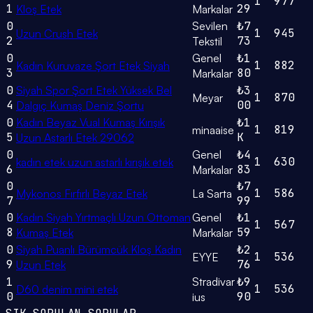
1
977
1
29
Kloş Etek
Markalar
0
Sevilen
₺7
1
945
Uzun Crush Etek
2
73
Tekstil
0
Genel
₺1
1
882
Kadın Kuruvaze Şort Etek Siyah
3
80
Markalar
0
Siyah Spor Şort Etek Yüksek Bel
₺3
1
870
Meyar
4
00
Dalgıç Kumaş Deniz Şortu
0
Kadın Beyaz Vual Kumaş Kırışık
₺1
1
819
minaaise
5
K
Uzun Astarlı Etek 29062
0
Genel
₺4
1
630
kadın etek uzun astarlı kırışık etek
6
83
Markalar
0
₺7
1
586
Mykonos Fırfırlı Beyaz Etek
La Sarta
7
99
0
Kadın Siyah Yırtmaçlı Uzun Ottoman
Genel
₺1
1
567
8
59
Kumaş Etek
Markalar
0
Siyah Puanlı Bürümcük Kloş Kadın
₺2
1
536
EYYE
9
76
Uzun Etek
1
Stradivar
₺9
1
536
D60 denim mini etek
0
90
ius