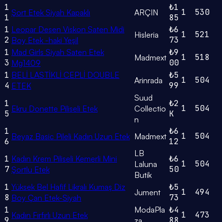
1
₺1
1
530
Şort Etek Siyah Kapaklı
ARÇIN
1
85
1
Leopar Desen Viskon Saten Midi
₺6
1
521
Hisleria
2
73
Boy Etek -haki Yeşil
1
Mad Girls Siyah Saten Etek
₺9
1
518
Madmext
3
00
Mg1409
1
BELİ LASTİKLİ CEPLİ DOUBLE
₺5
1
504
Arinrada
4
99
ETEK
Suud
1
₺2
1
504
Ekru Donette Piliseli Etek
Collectio
5
K
n
1
₺6
1
504
Beyaz Basic Pileli Kadın Uzun Etek
Madmext
6
12
LB
1
Kadın Krem Piliseli Kemerli Mini
₺6
1
504
Laluna
7
50
Şortlu Etek
Butik
1
Yüksek Bel Hafif Likralı Kumaş Diz
₺5
1
494
Jument
8
73
Boy Çan Etek-Siyah
1
ModaPla
₺4
1
473
Kadın Fırfırlı Uzun Etek
9
88
za