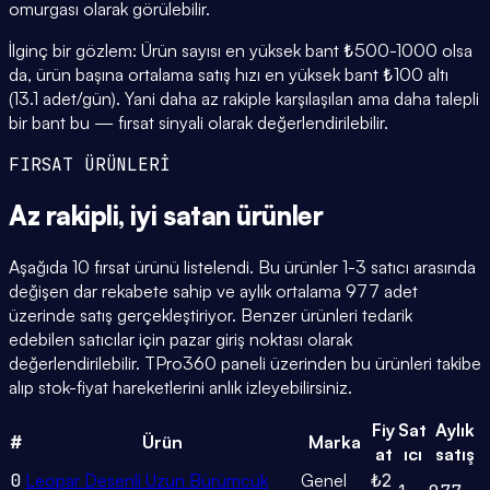
omurgası olarak görülebilir.
İlginç bir gözlem: Ürün sayısı en yüksek bant ₺500-1000 olsa
da, ürün başına ortalama satış hızı en yüksek bant ₺100 altı
(13.1 adet/gün). Yani daha az rakiple karşılaşılan ama daha talepli
bir bant bu — fırsat sinyali olarak değerlendirilebilir.
FIRSAT ÜRÜNLERİ
Az rakipli,
iyi satan
ürünler
Aşağıda 10 fırsat ürünü listelendi. Bu ürünler 1-3 satıcı arasında
değişen dar rekabete sahip ve aylık ortalama 977 adet
üzerinde satış gerçekleştiriyor. Benzer ürünleri tedarik
edebilen satıcılar için pazar giriş noktası olarak
değerlendirilebilir. TPro360 paneli üzerinden bu ürünleri takibe
alıp stok-fiyat hareketlerini anlık izleyebilirsiniz.
Fiy
Sat
Aylık
#
Ürün
Marka
at
ıcı
satış
0
Leopar Desenli Uzun Bürümcük
Genel
₺2