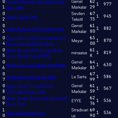
0
Leopar Desenli Uzun Bürümcük
Genel
₺2
1
977
1
29
Kloş Etek
Markalar
0
Sevilen
₺7
1
945
Uzun Crush Etek
2
73
Tekstil
0
Genel
₺1
1
882
Kadın Kuruvaze Şort Etek Siyah
3
80
Markalar
0
Siyah Spor Şort Etek Yüksek Bel
₺3
1
870
Meyar
4
00
Dalgıç Kumaş Deniz Şortu
0
Kadın Beyaz Vual Kumaş Kırışık
₺1
1
819
minaaise
5
K
Uzun Astarlı Etek 29062
0
Genel
₺4
1
630
kadın etek uzun astarlı kırışık etek
6
83
Markalar
0
₺7
1
586
Mykonos Fırfırlı Beyaz Etek
La Sarta
7
99
0
Kadın Siyah Yırtmaçlı Uzun
Genel
₺1
1
567
8
59
Ottoman Kumaş Etek
Markalar
0
Siyah Puanlı Bürümcük Kloş Kadın
₺2
1
536
EYYE
9
76
Uzun Etek
1
Stradivari
₺9
1
536
D60 denim mini etek
0
90
us