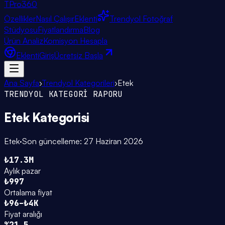
TPro
360
Özellikler
Nasıl Çalışır
Eklenti
Trendyol Fotoğraf
Stüdyosu
Fiyatlandırma
Blog
Ürün Analiz
Komisyon Hesapla
Eklenti
Giriş
Ücretsiz Başla
Ana Sayfa
›
Trendyol Kategorileri
›
Etek
TRENDYOL KATEGORİ RAPORU
Etek
Kategorisi
Etek
·
Son güncelleme:
27 Haziran 2026
₺17.3M
Aylık pazar
₺997
Ortalama fiyat
₺96–₺4K
Fiyat aralığı
%21.5