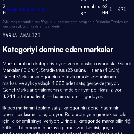
2
modabirs
₺2
1
471
Kadın Etek Altı Astar
0
00
en
Aylık satış tahminleri son 30 günlük harekete göre hesaplanır. Rakamlar Trendyol'un
kamuya açık ürün sayfalarından derlenir.
MARKA ANALİZİ
Kategoriyi domine eden
markalar
Marka tarafında kategoriye yön veren başlıca oyuncular Genel
Markalar (13 ürün), Stradivarius (23 ürün), Hisleria (4 ürün).
Genel Markalar kategorinin en fazla ürünle konumlanan
markası ve aylık yaklaşık 4.883 adet satış gerçekleştiriyor.
Genel Markalar ortalamanın altında bir fiyat politikası izliyor
(₺244 ortalama fiyat) — hacim stratejisi güdüyor.
İlk beş markanın toplam satışı, kategorinin genel hacminin
önemli bir kısmını oluşturuyor. Bu durum yeni girecek satıcılar
için iki önemli sinyal veriyor: Birincisi, kategoride marka bilinirliği
kritik — bilinmeyen markayla girmek zor. İkincisi, güçlü