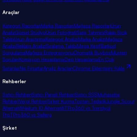
Araçlar
Kategori Raporları
Marka Raporları
Mağaza Raporları
Ürün
Analiz
Görsel Stüdyo
Ürün Fotoğrafı
Satış Tahmini
Rakip Stok
Takibi
Ürün Araştırma
Kategori Analizi
Marka Analizi
Mağaza
Analizi
Reklam Analizi
Sıralama Takibi
Mega Keşif
Barkod
Sorgulama
Mağaza Entegrasyonu
Otomatik Buybox
Müşteri
Soruları
Komisyon Hesaplama
Desi Hesaplama
En Çok
Satanlar
Niş Fırsatlar
Analiz Araçları
Chrome Eklentisini Yükle
Rehberler
Satıcı Rehberi
Satıcı Paneli Rehberi
Satıcı SSS
Muhasebe
Rehberi
Vergi Rehberi
Şirket Kurma
Toptan Tedarik
Jungle Scout
Alternatifi
Helium 10 Alternatifi
TPro360 vs Trendyol
Pro
TPro360 vs Sellerg
Şirket