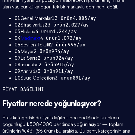
markaların yanında pozisyon alabilecek niş ürünler için hâlâ
alan var, çünkü kategori tek bir markayla dominant değil.
01
Genel Markalar
13
ürün
4.883
/ay
02
Stradivarius
23
ürün
2.027
/ay
03
Hisleria
4
ürün
1.244
/ay
04
Madmext
4
ürün
1.072
/ay
05
Sevilen Tekstil
2
ürün
995
/ay
06
Meyar
2
ürün
974
/ay
07
La Sarta
2
ürün
924
/ay
08
minaaise
2
ürün
915
/ay
09
Arinrada
3
ürün
911
/ay
10
Suud Collection
3
ürün
891
/ay
FİYAT DAĞILIMI
Fiyatlar
nerede yoğunlaşıyor
?
Etek kategorisinde fiyat dağılımı incelendiğinde ürünlerin
çoğunluğu ₺500-1000 bandında yoğunlaşıyor — toplam
ürünlerin %43'i (86 ürün) bu aralıkta. Bu bant, kategorinin ana