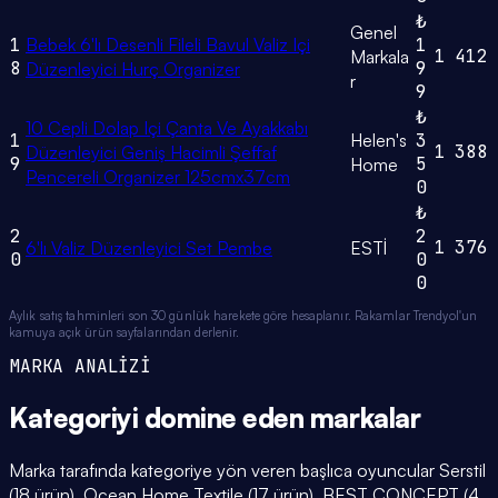
₺
Genel
1
Bebek 6'lı Desenli Fileli Bavul Valiz Içi
1
1
412
Markala
8
9
Düzenleyici Hurç Organizer
r
9
₺
10 Cepli Dolap Içi Çanta Ve Ayakkabı
1
Helen's
3
1
388
Düzenleyici Geniş Hacimli Şeffaf
9
5
Home
Pencereli Organizer 125cmx37cm
0
₺
2
2
1
376
6'lı Valiz Düzenleyici Set Pembe
ESTİ
0
0
0
Aylık satış tahminleri son 30 günlük harekete göre hesaplanır. Rakamlar Trendyol'un
kamuya açık ürün sayfalarından derlenir.
MARKA ANALİZİ
Kategoriyi domine eden
markalar
Marka tarafında kategoriye yön veren başlıca oyuncular Serstil
(18 ürün), Ocean Home Textile (17 ürün), BEST CONCEPT (4