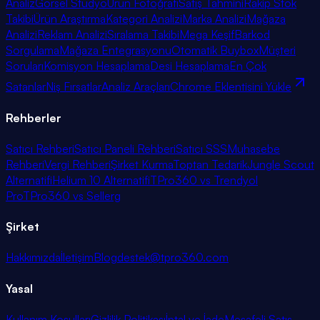
Analiz
Görsel Stüdyo
Ürün Fotoğrafı
Satış Tahmini
Rakip Stok
Takibi
Ürün Araştırma
Kategori Analizi
Marka Analizi
Mağaza
Analizi
Reklam Analizi
Sıralama Takibi
Mega Keşif
Barkod
Sorgulama
Mağaza Entegrasyonu
Otomatik Buybox
Müşteri
Soruları
Komisyon Hesaplama
Desi Hesaplama
En Çok
Satanlar
Niş Fırsatlar
Analiz Araçları
Chrome Eklentisini Yükle
Rehberler
Satıcı Rehberi
Satıcı Paneli Rehberi
Satıcı SSS
Muhasebe
Rehberi
Vergi Rehberi
Şirket Kurma
Toptan Tedarik
Jungle Scout
Alternatifi
Helium 10 Alternatifi
TPro360 vs Trendyol
Pro
TPro360 vs Sellerg
Şirket
Hakkımızda
İletişim
Blog
destek@tpro360.com
Yasal
Kullanım Koşulları
Gizlilik Politikası
İptal ve İade
Mesafeli Satış