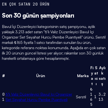
EN ÇOK SATAN 20 ÜRÜN
Son 30 günün
şampiyonları
Bavul İçi Düzenleyici kategorisinin satış şampiyonu, aylık
yaklaşık 3.213 adet satan "6'lı Valiz Düzenleyici Bavul Içi
Organizer Set Seyahat Hurcu Pembe Puantiyeli" ürünü. Serstil
markalı ₺165 fiyatla 1 satıcı tarafından sunulan bu ürün,
kategoride referans noktası konumunda. Aşağıda en çok satan
ilk 20 ürünün güncel listesi yer alıyor; rakamlar son 30 günlük
hareketli ortalamaya göre hesaplanmıştır.
Fi
S
Aylı
y
at
k
#
Ürün
Marka
a
ıc
satı
t
ı
ş
₺
0
6'lı Valiz Düzenleyici Bavul Içi Organizer
1
3.2
1
Serstil
1
6
13
Set Seyahat Hurcu Pembe Puantiyeli
5