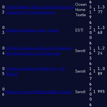
₺
Ocean
0
6'lı Bej Balıksırtı Valiz Düzenleyici Bavul Içi
3
1.3
1
Home
2
1
77
Organizer Set, Seyahat Hurcu
Textile
9
₺
0
2
1.3
1
6'lı Valiz Düzenleyici Set- Çizgili
ESTİ
3
0
68
0
₺
0
6'lı Valiz Düzenleyici Bavul Içi Organizer
1
1.2
1
Serstil
4
6
24
Set Seyahat Hurcu Gri Puantiyeli
3
₺
0
6'lı Valiz Düzenleyici Filesiz Set - Gri
1
1.0
1
Serstil
5
6
89
Benekli
7
₺
0
2
1
995
Rainbow Serisi 6'lı Bebek Bakım Çantası
Serstil
6
0
0
₺