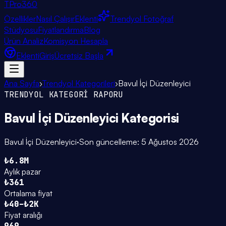
TPro
360
Özellikler
Nasıl Çalışır
Eklenti
Trendyol Fotoğraf
Stüdyosu
Fiyatlandırma
Blog
Ürün Analiz
Komisyon Hesapla
Eklenti
Giriş
Ücretsiz Başla
Ana Sayfa
›
Trendyol Kategorileri
›
Bavul İçi Düzenleyici
TRENDYOL KATEGORİ RAPORU
Bavul İçi Düzenleyici
Kategorisi
Bavul İçi Düzenleyici
·
Son güncelleme:
5 Ağustos 2026
₺6.8M
Aylık pazar
₺361
Ortalama fiyat
₺40–₺2K
Fiyat aralığı
969