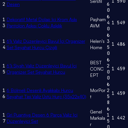
1
590
Serstil
2
6
Desen
0
₺
1
Dekoratif Metal Dolap Içi Krom Askı
Paşham
4
1
549
3
Pantolon Askısı Çoklu Askılık
AVM
0
₺
1
6'lı Valiz Düzenleyici Bavul İçi Organizer
Helen's
3
1
486
4
5
Set Seyahat Hurcu Çizgili
Home
0
₺
BEST
1
6’lı Siyah Valiz Düzenleyici Bavul İçi
2
1
459
CONC
5
0
Organizer Set Seyahat Hurcu
EPT
0
₺
1
6 Bölmeli Desenli Ayakkabı Hurcu
MorPor
2
1
459
6
5
Seyahat Tipi Valiz Üstü Hurç (35x22x40)
t
8
₺
Genel
1
Gri Puantiye Desen 6 Parça Valiz Içi
1
1
442
Markala
7
5
Düzenleyici Set
r
0