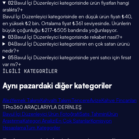
02
Bavul İçi Düzenleyici kategorisinde ürün fiyatları hangi
aralıkta?
+
Bavul İçi Düzenleyici kategorisinde en düşük ürün fiyatı ₺40,
en yüksek ₺2 bin. Ortalama fiyat ₺361 seviyesinde. Ürünlerin
büyük çoğunluğu ₺217-₺505 bandında yoğunlaşıyor.
03
Bavul İçi Düzenleyici kategorisinde rekabet nasıl?
+
04
Bavul İçi Düzenleyici kategorisinin en çok satan ürünü
nedir?
+
05
Bavul İçi Düzenleyici kategorisinde yeni satıcı için fırsat
var mı?
+
İLGİLİ KATEGORİLER
Aynı pazardaki
diğer kategoriler
Alez
Yemek Takımı
Kahvaltı Takımı
Tencere
Avize
Kahve Fincanları
TPro360 ARAÇLARIYLA DERİNLEŞ
Bavul İçi Düzenleyici Ürün Fotoğrafı
Satış Tahmini
Ürün
Araştırma
Kategori Analizi
En Çok Satanlar
Komisyon
Hesaplama
Tüm Kategoriler