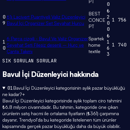
PT
0
₺
BEST
0
6'lı Lacivert Puantiyeli Valiz Düzenleyici
2
1
756
CONCE
9
0
Bavul İçi Organizer Set Seyahat Hurcu
PT
0
₺
6 Parça çizgili - Bavul Ve Valiz Organizer
Spartek
1
1
1
740
Seyehat Seti Filesiz desenli – Hurç ve
home
0
6
Çanta Takımı
textile
3
SIK SORULAN SORULAR
Bavul İçi Düzenleyici
hakkında
01
Bavul İçi Düzenleyici kategorisinin aylık pazar büyüklüğü
ne kadar?
+
Bavul İçi Düzenleyici kategorisinde aylık toplam ciro tahmini
₺6.8 milyon civarındadır. Bu tahmin, kategoride öne çıkan
ürünlerin satış hacmi ile ortalama fiyatların (₺361) çarpımına
dayanır. Trendyol'da bu kategoride listelenen tüm ürünler
kapsamında gerçek pazar büyüklüğü daha da büyük olabilir.