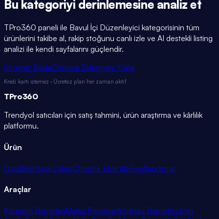
Bu kategoriyi
derinlemesine
analiz et
TPro360 paneli ile
Bavul İçi Düzenleyici
kategorisinin tüm
ürünlerini takibe al, rakip stoğunu canlı izle ve AI destekli listing
analizi ile kendi sayfalarını güçlendir.
Ücretsiz Başla
Chrome Eklentisini Yükle
Kredi kartı istemez · Ücretsiz plan her zaman aktif
TPro
360
Trendyol satıcıları için satış tahmini, ürün araştırma ve kârlılık
platformu.
Ürün
Özellikler
Nasıl Çalışır
Chrome Eklentisi
Fiyatlandırma
Araçlar
Kategori Raporları
Marka Raporları
Mağaza Raporları
Ürün