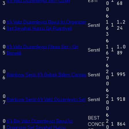
1
6'lı Valiz Düzenleyici Set- Çizgili
ESTİ
3
0
68
0
₺
0
6'lı Valiz Düzenleyici Bavul Içi Organizer
1
1.2
1
Serstil
4
6
24
Set Seyahat Hurcu Gri Puantiyeli
3
₺
0
6'lı Valiz Düzenleyici Filesiz Set - Gri
1
1.0
1
Serstil
5
6
89
Benekli
7
₺
0
2
1
995
Rainbow Serisi 6'lı Bebek Bakım Çantası
Serstil
6
0
0
₺
0
2
1
918
Rainbow Serisi 6'lı Valiz Düzenleyici Set
Serstil
7
0
0
₺
BEST
0
6’lı Bej Valiz Düzenleyici Bavul İçi
2
1
864
CONCE
8
0
Organizer Set Seyahat Hurcu