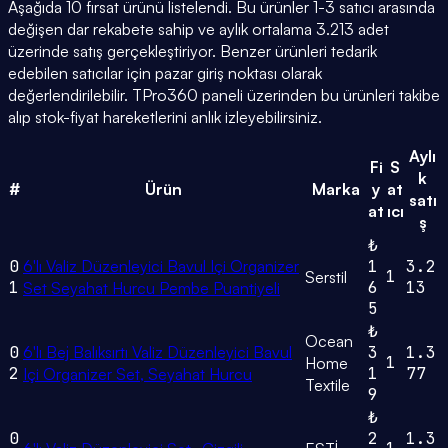
Aşağıda 10 fırsat ürünü listelendi. Bu ürünler 1-3 satıcı arasında
değişen dar rekabete sahip ve aylık ortalama 3.213 adet
üzerinde satış gerçekleştiriyor. Benzer ürünleri tedarik
edebilen satıcılar için pazar giriş noktası olarak
değerlendirilebilir. TPro360 paneli üzerinden bu ürünleri takibe
alıp stok-fiyat hareketlerini anlık izleyebilirsiniz.
Aylı
Fi
S
k
#
Ürün
Marka
y
at
satı
at
ıcı
ş
₺
0
6'lı Valiz Düzenleyici Bavul Içi Organizer
1
3.2
1
Serstil
1
6
13
Set Seyahat Hurcu Pembe Puantiyeli
5
₺
Ocean
0
6'lı Bej Balıksırtı Valiz Düzenleyici Bavul
3
1.3
1
Home
2
1
77
Içi Organizer Set, Seyahat Hurcu
Textile
9
₺
0
2
1.3