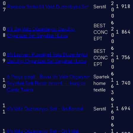
0
2
1
918
Rainbow Serisi 6'lı Valiz Düzenleyici Set
Serstil
7
0
0
₺
BEST
0
6’lı Bej Valiz Düzenleyici Bavul İçi
2
1
864
CONC
8
0
Organizer Set Seyahat Hurcu
EPT
0
₺
BEST
0
6'lı Lacivert Puantiyeli Valiz Düzenleyici
2
1
756
CONC
9
0
Bavul İçi Organizer Set Seyahat Hurcu
EPT
0
₺
6 Parça çizgili - Bavul Ve Valiz Organizer
Spartek
1
1
1
740
Seyehat Seti Filesiz desenli – Hurç ve
home
0
6
Çanta Takımı
textile
3
₺
1
1
1
694
6'lı Valiz Düzenleyici Set - Gri Benekli
Serstil
1
6
0
₺
1
6'lı Valiz Düzenleyici Set - Gri Halat
1