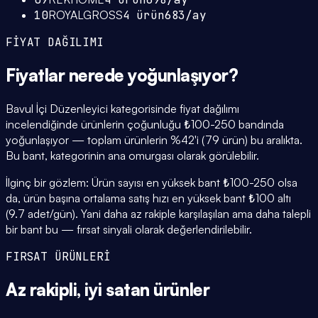
10
ROYALGROSS
4
ürün
683
/ay
FİYAT DAĞILIMI
Fiyatlar
nerede yoğunlaşıyor
?
Bavul İçi Düzenleyici kategorisinde fiyat dağılımı
incelendiğinde ürünlerin çoğunluğu ₺100-250 bandında
yoğunlaşıyor — toplam ürünlerin %42'i (79 ürün) bu aralıkta.
Bu bant, kategorinin ana omurgası olarak görülebilir.
İlginç bir gözlem: Ürün sayısı en yüksek bant ₺100-250 olsa
da, ürün başına ortalama satış hızı en yüksek bant ₺100 altı
(9.7 adet/gün). Yani daha az rakiple karşılaşılan ama daha talepli
bir bant bu — fırsat sinyali olarak değerlendirilebilir.
FIRSAT ÜRÜNLERİ
Az rakipli,
iyi satan
ürünler