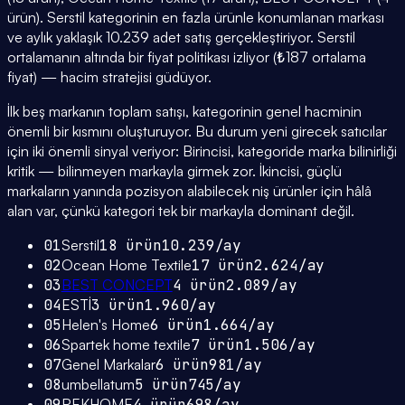
ürün). Serstil kategorinin en fazla ürünle konumlanan markası
ve aylık yaklaşık 10.239 adet satış gerçekleştiriyor. Serstil
ortalamanın altında bir fiyat politikası izliyor (₺187 ortalama
fiyat) — hacim stratejisi güdüyor.
İlk beş markanın toplam satışı, kategorinin genel hacminin
önemli bir kısmını oluşturuyor. Bu durum yeni girecek satıcılar
için iki önemli sinyal veriyor: Birincisi, kategoride marka bilinirliği
kritik — bilinmeyen markayla girmek zor. İkincisi, güçlü
markaların yanında pozisyon alabilecek niş ürünler için hâlâ
alan var, çünkü kategori tek bir markayla dominant değil.
01
Serstil
18
ürün
10.239
/ay
02
Ocean Home Textile
17
ürün
2.624
/ay
03
BEST CONCEPT
4
ürün
2.089
/ay
04
ESTİ
3
ürün
1.960
/ay
05
Helen's Home
6
ürün
1.664
/ay
06
Spartek home textile
7
ürün
1.506
/ay
07
Genel Markalar
6
ürün
981
/ay
08
umbellatum
5
ürün
745
/ay
09
REKHOME
4
ürün
698
/ay