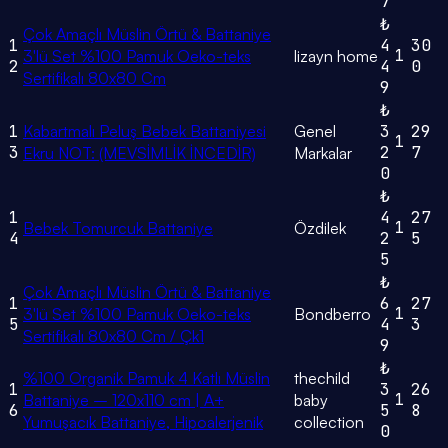
7
₺
Çok Amaçlı Müslin Örtü & Battaniye
1
4
30
1
3'lü Set %100 Pamuk Oeko-teks
lizayn home
2
4
0
Sertifikalı 80x80 Cm
9
₺
1
Kabartmalı Peluş Bebek Battaniyesi
Genel
3
29
1
3
2
7
Ekru NOT: (MEVSİMLİK İNCEDİR)
Markalar
0
₺
1
4
27
1
Bebek Tomurcuk Battaniye
Özdilek
4
2
5
5
₺
Çok Amaçlı Müslin Örtü & Battaniye
1
6
27
1
3'lü Set %100 Pamuk Oeko-teks
Bondberro
5
4
3
Sertifikalı 80x80 Cm / Çk1
9
₺
%100 Organik Pamuk 4 Katlı Müslin
thechild
1
3
26
1
Battaniye – 120x110 cm | A+
baby
6
5
8
Yumuşacık Battaniye, Hipoalerjenik
collection
0