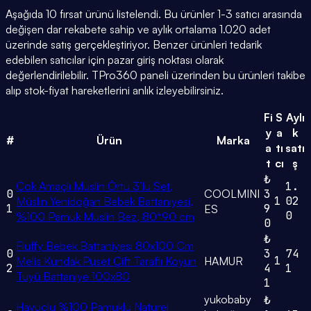
Aşağıda 10 fırsat ürünü listelendi. Bu ürünler 1-3 satıcı arasında
değişen dar rekabete sahip ve aylık ortalama 1.020 adet
üzerinde satış gerçekleştiriyor. Benzer ürünleri tedarik
edebilen satıcılar için pazar giriş noktası olarak
değerlendirilebilir. TPro360 paneli üzerinden bu ürünleri takibe
alıp stok-fiyat hareketlerini anlık izleyebilirsiniz.
Fi
S
Aylı
y
a
k
#
Ürün
Marka
a
tı
satı
t
cı
ş
₺
Çok Amaçlı Müslin Örtü 3’lü Set,
1.
0
COOLMINI
3
1
02
Müslin Yenidoğan Bebek Battaniyesi,
1
9
ES
0
%100 Pamuk Müslin Bez, 80*90 cm
0
₺
Fluffy Bebek Battaniyesi 80x100 Cm
0
3
74
1
Melis Kundak Puset Çift Taraflı Koyun
HAMUR
2
4
1
Tüyü Battaniye 100x80
1
yukobaby
₺
Havuçlu %100 Pamuklu Naturel