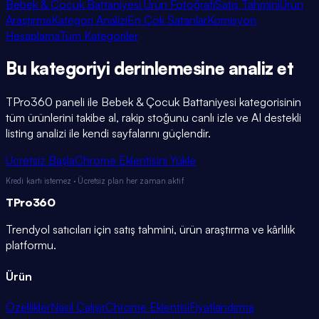
Bebek & Çocuk Battaniyesi Ürün Fotoğrafı
Satış Tahmini
Ürün
Araştırma
Kategori Analizi
En Çok Satanlar
Komisyon
Hesaplama
Tüm Kategoriler
Bu kategoriyi
derinlemesine
analiz et
TPro360 paneli ile
Bebek & Çocuk Battaniyesi
kategorisinin
tüm ürünlerini takibe al, rakip stoğunu canlı izle ve AI destekli
listing analizi ile kendi sayfalarını güçlendir.
Ücretsiz Başla
Chrome Eklentisini Yükle
Kredi kartı istemez · Ücretsiz plan her zaman aktif
TPro
360
Trendyol satıcıları için satış tahmini, ürün araştırma ve kârlılık
platformu.
Ürün
Özellikler
Nasıl Çalışır
Chrome Eklentisi
Fiyatlandırma