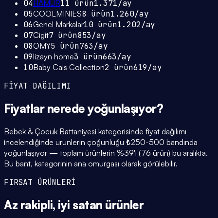
04
HAMUR
11
ürün
1.371
/ay
05
COOLMINIES
8
ürün
1.260
/ay
06
Genel Markalar
10
ürün
1.202
/ay
07
Cigit
7
ürün
853
/ay
08
OMY
5
ürün
763
/ay
09
lizayn home
3
ürün
663
/ay
10
Baby Cais Collection
2
ürün
619
/ay
FİYAT DAĞILIMI
Fiyatlar
nerede yoğunlaşıyor
?
Bebek & Çocuk Battaniyesi kategorisinde fiyat dağılımı
incelendiğinde ürünlerin çoğunluğu ₺250-500 bandında
yoğunlaşıyor — toplam ürünlerin %39'i (76 ürün) bu aralıkta.
Bu bant, kategorinin ana omurgası olarak görülebilir.
FIRSAT ÜRÜNLERİ
Az rakipli,
iyi satan
ürünler