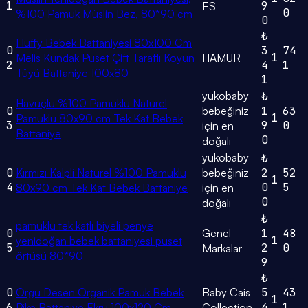
1
9
ES
0
%100 Pamuk Müslin Bez, 80*90 cm
0
₺
Fluffy Bebek Battaniyesi 80x100 Cm
0
3
74
1
Melis Kundak Puset Çift Taraflı Koyun
HAMUR
2
4
1
Tüyü Battaniye 100x80
1
yukobaby
₺
Havuçlu %100 Pamuklu Naturel
0
bebeğiniz
1
63
1
Pamuklu 80x90 cm Tek Kat Bebek
3
9
0
için en
Battaniye
0
doğalı
yukobaby
₺
0
Kırmızı Kalpli Naturel %100 Pamuklu
bebeğiniz
2
52
1
4
0
5
80x90 cm Tek Kat Bebek Battaniye
için en
0
doğalı
₺
pamuklu tek katlı biyeli penye
0
Genel
1
48
1
yenidoğan bebek battaniyesi puset
5
2
0
Markalar
örtüsü 80*90
9
₺
0
Örgü Desen Organik Pamuk Bebek
Baby Cais
5
43
1
6
4
1
Pike Battaniye Ekru 100x120 Cm
Collection