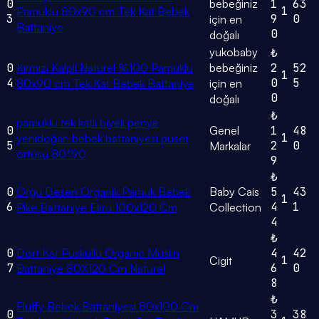
0
bebeğiniz
1
63
1
Pamuklu 80x90 cm Tek Kat Bebek
3
9
0
için en
Battaniye
0
doğalı
yukobaby
₺
0
Kırmızı Kalpli Naturel %100 Pamuklu
bebeğiniz
2
52
1
4
0
5
80x90 cm Tek Kat Bebek Battaniye
için en
0
doğalı
₺
pamuklu tek katlı biyeli penye
0
Genel
1
48
1
yenidoğan bebek battaniyesi puset
5
2
0
Markalar
örtüsü 80*90
9
₺
0
Örgü Desen Organik Pamuk Bebek
Baby Cais
5
43
1
6
4
1
Pike Battaniye Ekru 100x120 Cm
Collection
4
₺
0
Dört Kat Püsküllü Organic Müslin
4
42
1
Cigit
7
6
0
Battaniye 80X120 Cm Naturel
8
₺
Fluffy Bebek Battaniyesi 80x100 Cm
0
3
38