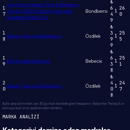
₺
Çok Amaçlı Müslin Örtü & Battaniye
1
6
26
1
3'lü Set %100 Pamuk Oeko-teks
Bondberro
7
4
0
Sertifikalı 80x80 Cm
9
₺
1
3
25
1
Bebek Tomurcuk Battaniye
Özdilek
8
9
5
9
₺
1
6
25
1
Bej Kundak Battaniye
Bebecix
9
3
1
8
₺
2
4
24
1
Bebek Tomurcuk Battaniye
Özdilek
0
0
7
8
Aylık satış tahminleri son 30 günlük harekete göre hesaplanır. Rakamlar Trendyol'un
kamuya açık ürün sayfalarından derlenir.
MARKA ANALİZİ