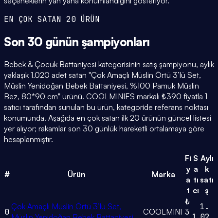
seçeneklerin yan yana konumlandığını gösteriyor.
EN ÇOK SATAN 20 ÜRÜN
Son 30 günün
şampiyonları
Bebek & Çocuk Battaniyesi kategorisinin satış şampiyonu, aylık
yaklaşık 1.020 adet satan "Çok Amaçlı Müslin Örtü 3’lü Set,
Müslin Yenidoğan Bebek Battaniyesi, %100 Pamuk Müslin
Bez, 80*90 cm" ürünü. COOLMINIES markalı ₺390 fiyatla 1
satıcı tarafından sunulan bu ürün, kategoride referans noktası
konumunda. Aşağıda en çok satan ilk 20 ürünün güncel listesi
yer alıyor; rakamlar son 30 günlük hareketli ortalamaya göre
hesaplanmıştır.
Fi
S
Aylı
y
a
k
#
Ürün
Marka
a
tı
satı
t
cı
ş
₺
Çok Amaçlı Müslin Örtü 3’lü Set,
1.
0
COOLMINI
3
1
02
Müslin Yenidoğan Bebek Battaniyesi,