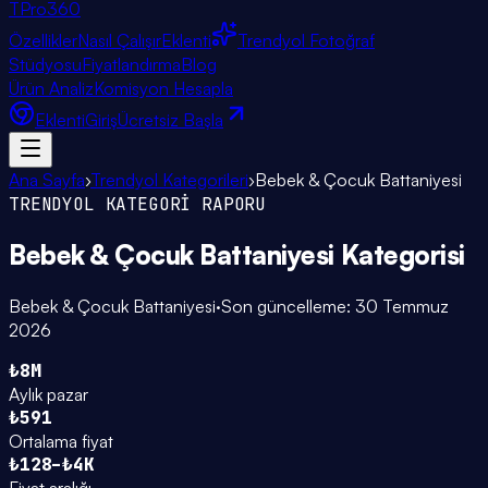
TPro
360
Özellikler
Nasıl Çalışır
Eklenti
Trendyol Fotoğraf
Stüdyosu
Fiyatlandırma
Blog
Ürün Analiz
Komisyon Hesapla
Eklenti
Giriş
Ücretsiz Başla
Ana Sayfa
›
Trendyol Kategorileri
›
Bebek & Çocuk Battaniyesi
TRENDYOL KATEGORİ RAPORU
Bebek & Çocuk Battaniyesi
Kategorisi
Bebek & Çocuk Battaniyesi
·
Son güncelleme:
30 Temmuz
2026
₺8M
Aylık pazar
₺591
Ortalama fiyat
₺128–₺4K
Fiyat aralığı