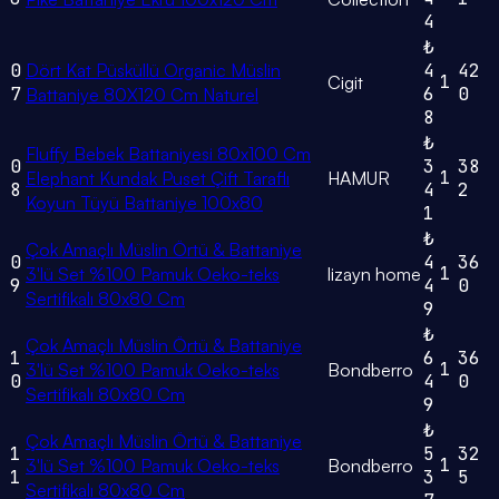
4
₺
0
Dört Kat Püsküllü Organic Müslin
4
42
1
Cigit
7
6
0
Battaniye 80X120 Cm Naturel
8
₺
Fluffy Bebek Battaniyesi 80x100 Cm
0
3
38
1
Elephant Kundak Puset Çift Taraflı
HAMUR
8
4
2
Koyun Tüyü Battaniye 100x80
1
₺
Çok Amaçlı Müslin Örtü & Battaniye
0
4
36
1
3'lü Set %100 Pamuk Oeko-teks
lizayn home
9
4
0
Sertifikalı 80x80 Cm
9
₺
Çok Amaçlı Müslin Örtü & Battaniye
1
6
36
1
3'lü Set %100 Pamuk Oeko-teks
Bondberro
0
4
0
Sertifikalı 80x80 Cm
9
₺
Çok Amaçlı Müslin Örtü & Battaniye
1
5
32
1
3'lü Set %100 Pamuk Oeko-teks
Bondberro
1
3
5
Sertifikalı 80x80 Cm