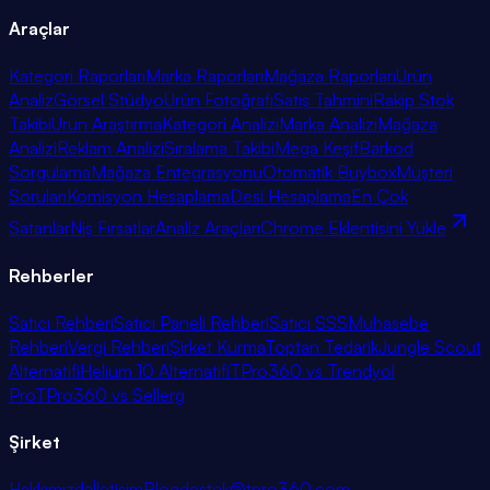
Araçlar
Kategori Raporları
Marka Raporları
Mağaza Raporları
Ürün
Analiz
Görsel Stüdyo
Ürün Fotoğrafı
Satış Tahmini
Rakip Stok
Takibi
Ürün Araştırma
Kategori Analizi
Marka Analizi
Mağaza
Analizi
Reklam Analizi
Sıralama Takibi
Mega Keşif
Barkod
Sorgulama
Mağaza Entegrasyonu
Otomatik Buybox
Müşteri
Soruları
Komisyon Hesaplama
Desi Hesaplama
En Çok
Satanlar
Niş Fırsatlar
Analiz Araçları
Chrome Eklentisini Yükle
Rehberler
Satıcı Rehberi
Satıcı Paneli Rehberi
Satıcı SSS
Muhasebe
Rehberi
Vergi Rehberi
Şirket Kurma
Toptan Tedarik
Jungle Scout
Alternatifi
Helium 10 Alternatifi
TPro360 vs Trendyol
Pro
TPro360 vs Sellerg
Şirket
Hakkımızda
İletişim
Blog
destek@tpro360.com