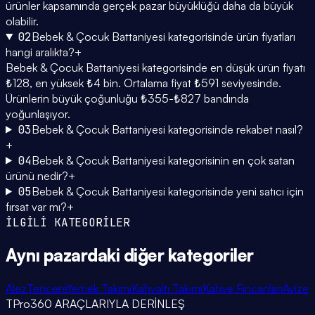
ürünler kapsamında gerçek pazar büyüklüğü daha da büyük
olabilir.
02
Bebek & Çocuk Battaniyesi kategorisinde ürün fiyatları
hangi aralıkta?
+
Bebek & Çocuk Battaniyesi kategorisinde en düşük ürün fiyatı
₺128, en yüksek ₺4 bin. Ortalama fiyat ₺591 seviyesinde.
Ürünlerin büyük çoğunluğu ₺355-₺827 bandında
yoğunlaşıyor.
03
Bebek & Çocuk Battaniyesi kategorisinde rekabet nasıl?
+
04
Bebek & Çocuk Battaniyesi kategorisinin en çok satan
ürünü nedir?
+
05
Bebek & Çocuk Battaniyesi kategorisinde yeni satıcı için
fırsat var mı?
+
İLGİLİ KATEGORİLER
Aynı pazardaki
diğer kategoriler
Alez
Tencere
Yemek Takımı
Kahvaltı Takımı
Kahve Fincanları
Avize
TPro360 ARAÇLARIYLA DERİNLEŞ