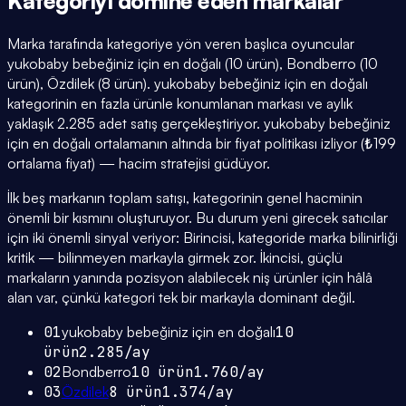
Kategoriyi domine eden
markalar
Marka tarafında kategoriye yön veren başlıca oyuncular
yukobaby bebeğiniz için en doğalı (10 ürün), Bondberro (10
ürün), Özdilek (8 ürün). yukobaby bebeğiniz için en doğalı
kategorinin en fazla ürünle konumlanan markası ve aylık
yaklaşık 2.285 adet satış gerçekleştiriyor. yukobaby bebeğiniz
için en doğalı ortalamanın altında bir fiyat politikası izliyor (₺199
ortalama fiyat) — hacim stratejisi güdüyor.
İlk beş markanın toplam satışı, kategorinin genel hacminin
önemli bir kısmını oluşturuyor. Bu durum yeni girecek satıcılar
için iki önemli sinyal veriyor: Birincisi, kategoride marka bilinirliği
kritik — bilinmeyen markayla girmek zor. İkincisi, güçlü
markaların yanında pozisyon alabilecek niş ürünler için hâlâ
alan var, çünkü kategori tek bir markayla dominant değil.
01
yukobaby bebeğiniz için en doğalı
10
ürün
2.285
/ay
02
Bondberro
10
ürün
1.760
/ay
03
Özdilek
8
ürün
1.374
/ay