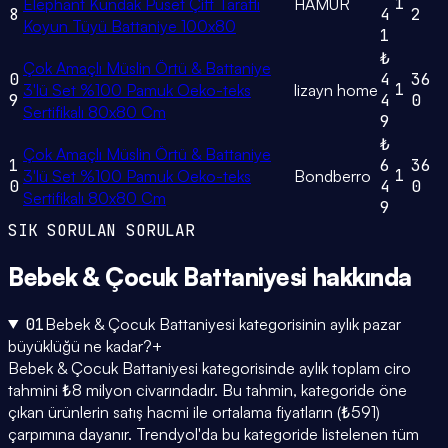
1
Elephant Kundak Puset Çift Taraflı
HAMUR
8
4
2
Koyun Tüyü Battaniye 100x80
1
₺
Çok Amaçlı Müslin Örtü & Battaniye
0
4
36
1
3'lü Set %100 Pamuk Oeko-teks
lizayn home
9
4
0
Sertifikalı 80x80 Cm
9
₺
Çok Amaçlı Müslin Örtü & Battaniye
1
6
36
1
3'lü Set %100 Pamuk Oeko-teks
Bondberro
0
4
0
Sertifikalı 80x80 Cm
9
SIK SORULAN SORULAR
Bebek & Çocuk Battaniyesi
hakkında
01
Bebek & Çocuk Battaniyesi kategorisinin aylık pazar
büyüklüğü ne kadar?
+
Bebek & Çocuk Battaniyesi kategorisinde aylık toplam ciro
tahmini ₺8 milyon civarındadır. Bu tahmin, kategoride öne
çıkan ürünlerin satış hacmi ile ortalama fiyatların (₺591)
çarpımına dayanır. Trendyol'da bu kategoride listelenen tüm