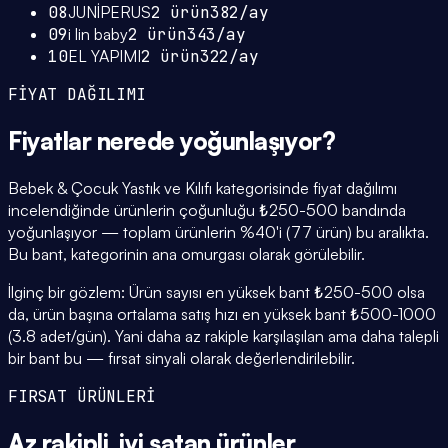
08
JUNİPERUS
2
ürün
382
/ay
09
i lin baby
2
ürün
343
/ay
10
EL YAPIMI
2
ürün
322
/ay
FİYAT DAĞILIMI
Fiyatlar
nerede yoğunlaşıyor
?
Bebek & Çocuk Yastık ve Kılıfı kategorisinde fiyat dağılımı
incelendiğinde ürünlerin çoğunluğu ₺250-500 bandında
yoğunlaşıyor — toplam ürünlerin %40'i (77 ürün) bu aralıkta.
Bu bant, kategorinin ana omurgası olarak görülebilir.
İlginç bir gözlem: Ürün sayısı en yüksek bant ₺250-500 olsa
da, ürün başına ortalama satış hızı en yüksek bant ₺500-1000
(3.8 adet/gün). Yani daha az rakiple karşılaşılan ama daha talepli
bir bant bu — fırsat sinyali olarak değerlendirilebilir.
FIRSAT ÜRÜNLERİ
Az rakipli,
iyi satan
ürünler