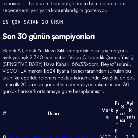
uzanıyor — bu durum hem bütçe dostu hem de premium
seçeneklerin yan yana konumlandığını gösteriyor.
EN ÇOK SATAN 20 ÜRÜN
Son 30 günün
şampiyonları
Bebek & Çocuk Yastık ve Kılıfı kategorisinin satış şampiyonu,
aylık yaklaşık 2.340 adet satan "Visco Ortopedik Çocuk Yastığı
(SENSİTİVE BABY) Hava Kanallı, 66x33x6cm, Beyaz" ürünü.
VİSCOTEX markalı ₺624 fiyatla 1 satıcı tarafından sunulan bu
ürün, kategoride referans noktası konumunda. Aşağıda en çok
satan ilk 20 ürünün güncel listesi yer alıyor; rakamlar son 30
günlük hareketli ortalamaya göre hesaplanmıştır.
Fi
Aylı
S
Mark
y
k
#
Ürün
at
a
a
satı
ıcı
t
ş
₺
0
Visco Ortopedik Çocuk Yastığı (SENSİTİVE
VİSC
6
2.3