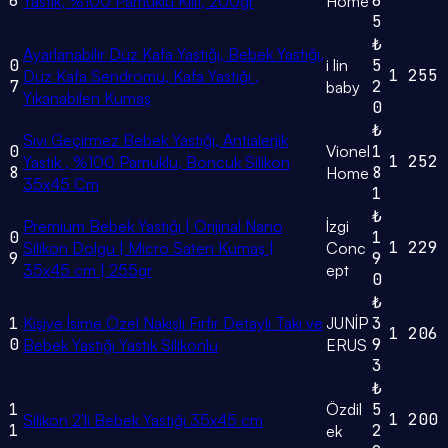
6
6
Yastık, %100 Pamuklu Kılıf, 200gr
Home
5
₺
Ayarlanabilir Düz Kafa Yastığı, Bebek Yastığı,
0
i lin
5
1
255
Düz Kafa Sendromu, Kafa Yastığı ,
7
2
baby
Yıkanabilen Kumaş
0
₺
Sıvı Geçirmez Bebek Yastığı, Antialerjik
0
Vionel
1
1
252
Yastık , %100 Pamuklu, Boncuk Silikon
8
8
Home
35x45 Cm
1
₺
Premium Bebek Yastığı | Orijinal Nano
İzgi
0
1
1
229
Silikon Dolgu | Micro Saten Kumaş |
Conc
9
9
35x45 cm | 255gr
ept
0
₺
1
Kişiye İsime Özel Nakışlı Fırfır Detaylı Takı ve
JUNİP
3
1
206
0
9
Bebek Yastığı Yastık Silikonlu
ERUS
3
₺
1
Özdil
5
1
200
Silikon 2'li Bebek Yastığı 35x45 cm
1
2
ek