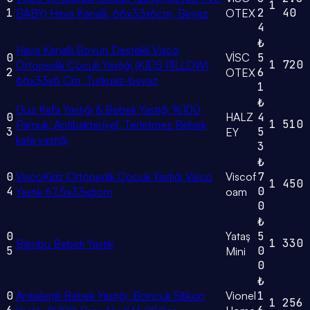
1
1
2
40
BABY) Hava Kanallı, 66x33x6cm, Beyaz
OTEX
4
₺
Hava Kanallı Boyun Destekli Visco
0
VİSC
5
1
720
Ortopedik Çocuk Yastığı (KIDS PİLLOW)
2
6
OTEX
66x33x6 Cm, Turkuaz-beyaz
1
₺
Düz Kafa Yastığı & Bebek Yastığı %100
0
HALZ
4
1
510
Pamuk, Antibakteriyel, Terletmez Bebek
3
5
EY
kafa yastığı
3
₺
0
ViscoKidz Ortopedik Çocuk Yastığı Visco
Viscof
7
1
450
4
0
Yastık 67.5x33x6cm
oam
0
₺
0
Yataş
5
1
330
Bambu Bebek Yastık
5
0
Mini
0
₺
0
Antialerjik Bebek Yastığı, Boncuk Silikon
Vionel
1
1
256