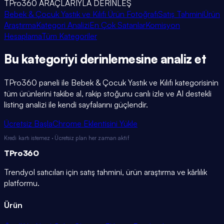
TPro360 ARAÇLARIYLA DERİNLEŞ
Bebek & Çocuk Yastık ve Kılıfı Ürün Fotoğrafı
Satış Tahmini
Ürün
Araştırma
Kategori Analizi
En Çok Satanlar
Komisyon
Hesaplama
Tüm Kategoriler
Bu kategoriyi
derinlemesine
analiz et
TPro360 paneli ile
Bebek & Çocuk Yastık ve Kılıfı
kategorisinin
tüm ürünlerini takibe al, rakip stoğunu canlı izle ve AI destekli
listing analizi ile kendi sayfalarını güçlendir.
Ücretsiz Başla
Chrome Eklentisini Yükle
Kredi kartı istemez · Ücretsiz plan her zaman aktif
TPro
360
Trendyol satıcıları için satış tahmini, ürün araştırma ve kârlılık
platformu.
Ürün