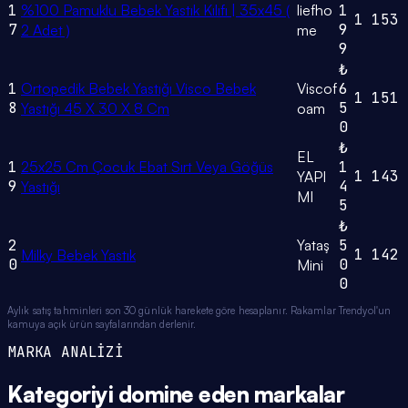
1
%100 Pamuklu Bebek Yastık Kılıfı | 35x45 (
liefho
1
1
153
7
9
2 Adet )
me
9
₺
1
Ortopedik Bebek Yastığı Visco Bebek
Viscof
6
1
151
8
5
Yastığı 45 X 30 X 8 Cm
oam
0
₺
EL
1
25x25 Cm Çocuk Ebat Sırt Veya Göğüs
1
1
143
YAPI
9
4
Yastığı
MI
5
₺
2
Yataş
5
1
142
Milky Bebek Yastık
0
0
Mini
0
Aylık satış tahminleri son 30 günlük harekete göre hesaplanır. Rakamlar Trendyol'un
kamuya açık ürün sayfalarından derlenir.
MARKA ANALİZİ
Kategoriyi domine eden
markalar