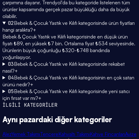
çarpımına dayanır. Trendyol'da bu kategoride listelenen tüm
ürünler kapsamında gerçek pazar büyüklüğü daha da büyük
olabilir.
02
Bebek & Çocuk Yastık ve Kılıfı kategorisinde ürün fiyatları
hangi aralıkta?
+
Bebek & Çocuk Yastık ve Kılıfı kategorisinde en düşük ürün
fiyatı ₺89, en yüksek ₺7 bin. Ortalama fiyat ₺534 seviyesinde.
Ürünlerin büyük çoğunluğu ₺320-₺748 bandında
yoğunlaşıyor.
03
Bebek & Çocuk Yastık ve Kılıfı kategorisinde rekabet
nasıl?
+
04
Bebek & Çocuk Yastık ve Kılıfı kategorisinin en çok satan
ürünü nedir?
+
05
Bebek & Çocuk Yastık ve Kılıfı kategorisinde yeni satıcı
için fırsat var mı?
+
İLGİLİ KATEGORİLER
Aynı pazardaki
diğer kategoriler
Alez
Yemek Takımı
Tencere
Kahvaltı Takımı
Kahve Fincanları
Avize