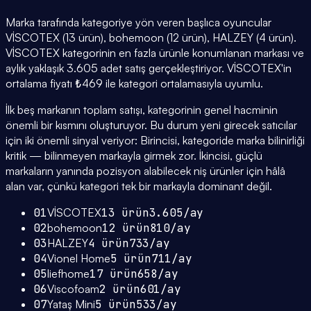
Marka tarafında kategoriye yön veren başlıca oyuncular
VİSCOTEX (13 ürün), bohemoon (12 ürün), HALZEY (4 ürün).
VİSCOTEX kategorinin en fazla ürünle konumlanan markası ve
aylık yaklaşık 3.605 adet satış gerçekleştiriyor. VİSCOTEX'in
ortalama fiyatı ₺469 ile kategori ortalamasıyla uyumlu.
İlk beş markanın toplam satışı, kategorinin genel hacminin
önemli bir kısmını oluşturuyor. Bu durum yeni girecek satıcılar
için iki önemli sinyal veriyor: Birincisi, kategoride marka bilinirliği
kritik — bilinmeyen markayla girmek zor. İkincisi, güçlü
markaların yanında pozisyon alabilecek niş ürünler için hâlâ
alan var, çünkü kategori tek bir markayla dominant değil.
01
VİSCOTEX
13
ürün
3.605
/ay
02
bohemoon
12
ürün
810
/ay
03
HALZEY
4
ürün
733
/ay
04
Vionel Home
5
ürün
711
/ay
05
liefhome
17
ürün
658
/ay
06
Viscofoam
2
ürün
601
/ay
07
Yataş Mini
5
ürün
533
/ay