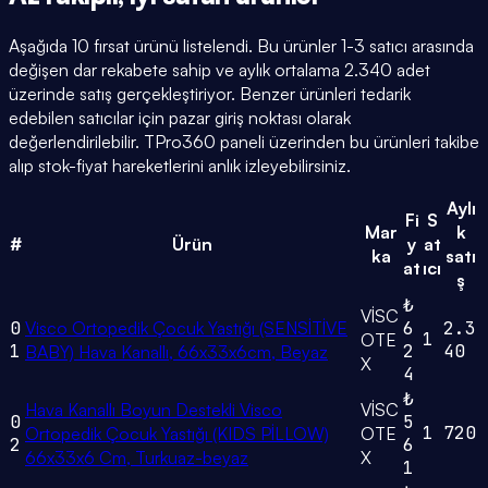
Aşağıda 10 fırsat ürünü listelendi. Bu ürünler 1-3 satıcı arasında
değişen dar rekabete sahip ve aylık ortalama 2.340 adet
üzerinde satış gerçekleştiriyor. Benzer ürünleri tedarik
edebilen satıcılar için pazar giriş noktası olarak
değerlendirilebilir. TPro360 paneli üzerinden bu ürünleri takibe
alıp stok-fiyat hareketlerini anlık izleyebilirsiniz.
Aylı
Fi
S
Mar
k
#
Ürün
y
at
ka
satı
at
ıcı
ş
₺
VİSC
0
Visco Ortopedik Çocuk Yastığı (SENSİTİVE
6
2.3
1
OTE
1
2
40
BABY) Hava Kanallı, 66x33x6cm, Beyaz
X
4
₺
Hava Kanallı Boyun Destekli Visco
VİSC
0
5
1
720
Ortopedik Çocuk Yastığı (KIDS PİLLOW)
OTE
2
6
66x33x6 Cm, Turkuaz-beyaz
X
1