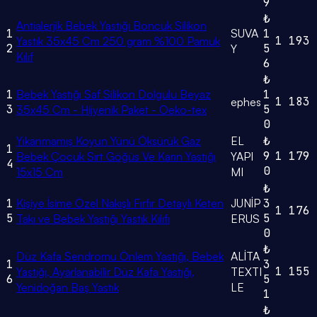
9
₺
Antialerjik Bebek Yastığı Boncuk Silikon
1
SUVA
1
1
193
Yastık 35x45 Cm 250 gram %100 Pamuk
2
5
Y
Kılıf
6
₺
1
Bebek Yastığı Saf Silikon Dolgulu Beyaz
1
1
183
ephes
3
5
35x45 Cm - Hijyenik Paket - Oeko-tex
0
Yıkanmamış Koyun Yünü Öksürük Gaz
EL
₺
1
9
1
179
Bebek Çocuk Sırt Göğüs Ve Karın Yastığı
YAPI
4
0
15x15 Cm
MI
₺
1
Kişiye İsime Özel Nakışlı Fırfır Detaylı Keten
JUNİP
3
1
176
5
5
Takı ve Bebek Yastığı Yastık Kılıfı
ERUS
0
₺
Düz Kafa Sendromu Önlem Yastığı, Bebek
ALİTA
1
3
1
155
Yastığı, Ayarlanabilir Düz Kafa Yastığı,
TEXTI
6
5
Yenidoğan Baş Yastık
LE
1
₺