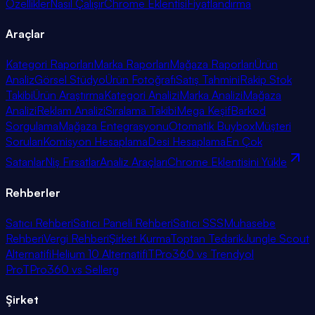
Özellikler
Nasıl Çalışır
Chrome Eklentisi
Fiyatlandırma
Araçlar
Kategori Raporları
Marka Raporları
Mağaza Raporları
Ürün
Analiz
Görsel Stüdyo
Ürün Fotoğrafı
Satış Tahmini
Rakip Stok
Takibi
Ürün Araştırma
Kategori Analizi
Marka Analizi
Mağaza
Analizi
Reklam Analizi
Sıralama Takibi
Mega Keşif
Barkod
Sorgulama
Mağaza Entegrasyonu
Otomatik Buybox
Müşteri
Soruları
Komisyon Hesaplama
Desi Hesaplama
En Çok
Satanlar
Niş Fırsatlar
Analiz Araçları
Chrome Eklentisini Yükle
Rehberler
Satıcı Rehberi
Satıcı Paneli Rehberi
Satıcı SSS
Muhasebe
Rehberi
Vergi Rehberi
Şirket Kurma
Toptan Tedarik
Jungle Scout
Alternatifi
Helium 10 Alternatifi
TPro360 vs Trendyol
Pro
TPro360 vs Sellerg
Şirket