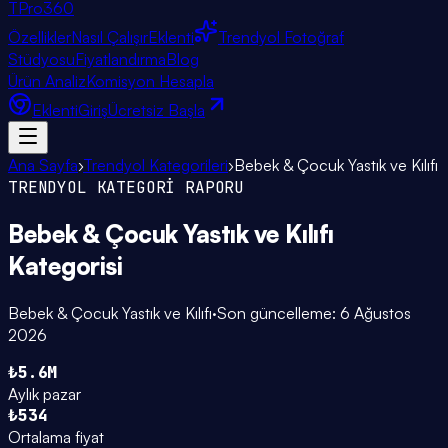
TPro
360
Özellikler
Nasıl Çalışır
Eklenti
Trendyol Fotoğraf
Stüdyosu
Fiyatlandırma
Blog
Ürün Analiz
Komisyon Hesapla
Eklenti
Giriş
Ücretsiz Başla
Ana Sayfa
›
Trendyol Kategorileri
›
Bebek & Çocuk Yastık ve Kılıfı
TRENDYOL KATEGORİ RAPORU
Bebek & Çocuk Yastık ve Kılıfı
Kategorisi
Bebek & Çocuk Yastık ve Kılıfı
·
Son güncelleme:
6 Ağustos
2026
₺5.6M
Aylık pazar
₺534
Ortalama fiyat