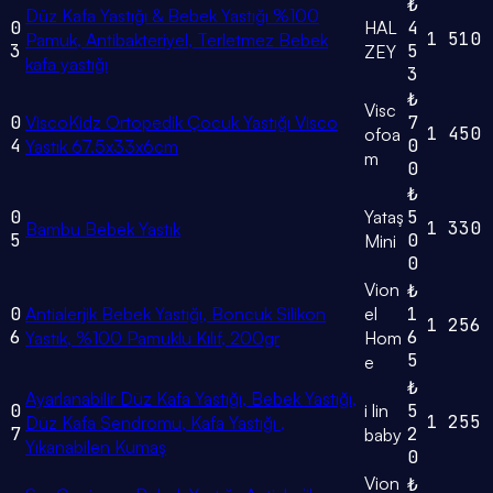
₺
Düz Kafa Yastığı & Bebek Yastığı %100
0
HAL
4
1
510
Pamuk, Antibakteriyel, Terletmez Bebek
3
5
ZEY
kafa yastığı
3
₺
Visc
0
ViscoKidz Ortopedik Çocuk Yastığı Visco
7
1
450
ofoa
4
0
Yastık 67.5x33x6cm
m
0
₺
0
Yataş
5
1
330
Bambu Bebek Yastık
5
0
Mini
0
Vion
₺
0
Antialerjik Bebek Yastığı, Boncuk Silikon
el
1
1
256
6
6
Yastık, %100 Pamuklu Kılıf, 200gr
Hom
5
e
₺
Ayarlanabilir Düz Kafa Yastığı, Bebek Yastığı,
0
i lin
5
1
255
Düz Kafa Sendromu, Kafa Yastığı ,
7
2
baby
Yıkanabilen Kumaş
0
Vion
₺