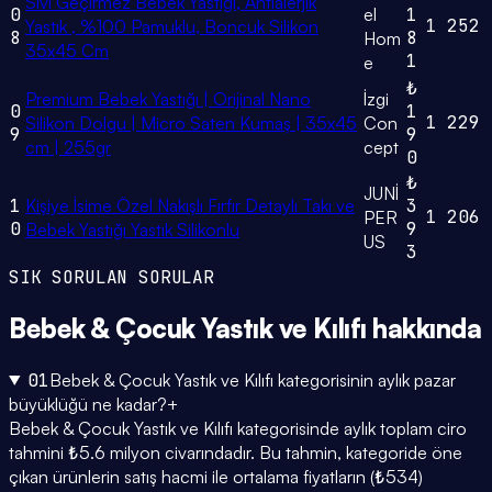
Sıvı Geçirmez Bebek Yastığı, Antialerjik
0
el
1
1
252
Yastık , %100 Pamuklu, Boncuk Silikon
8
8
Hom
35x45 Cm
1
e
₺
Premium Bebek Yastığı | Orijinal Nano
İzgi
0
1
1
229
Silikon Dolgu | Micro Saten Kumaş | 35x45
Con
9
9
cm | 255gr
cept
0
₺
JUNİ
1
Kişiye İsime Özel Nakışlı Fırfır Detaylı Takı ve
3
1
206
PER
0
9
Bebek Yastığı Yastık Silikonlu
US
3
SIK SORULAN SORULAR
Bebek & Çocuk Yastık ve Kılıfı
hakkında
01
Bebek & Çocuk Yastık ve Kılıfı kategorisinin aylık pazar
büyüklüğü ne kadar?
+
Bebek & Çocuk Yastık ve Kılıfı kategorisinde aylık toplam ciro
tahmini ₺5.6 milyon civarındadır. Bu tahmin, kategoride öne
çıkan ürünlerin satış hacmi ile ortalama fiyatların (₺534)