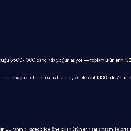
ğunluğu ₺500-1000 bandında yoğunlaşıyor — toplam ürünlerin %28'
ürün başına ortalama satış hızı en yüksek bant ₺100 altı (2.1 adet/g
ır. Bu tahmin, kategoride öne çıkan ürünlerin satış hacmi ile orta