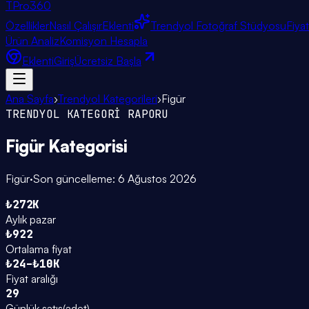
TPro
360
Özellikler
Nasıl Çalışır
Eklenti
Trendyol Fotoğraf Stüdyosu
Fiya
Ürün Analiz
Komisyon Hesapla
Eklenti
Giriş
Ücretsiz Başla
Ana Sayfa
›
Trendyol Kategorileri
›
Figür
TRENDYOL KATEGORİ RAPORU
Figür
Kategorisi
Figür
·
Son güncelleme:
6 Ağustos 2026
₺272K
Aylık pazar
₺922
Ortalama fiyat
₺24–₺10K
Fiyat aralığı
29
Günlük satış
(
adet
)