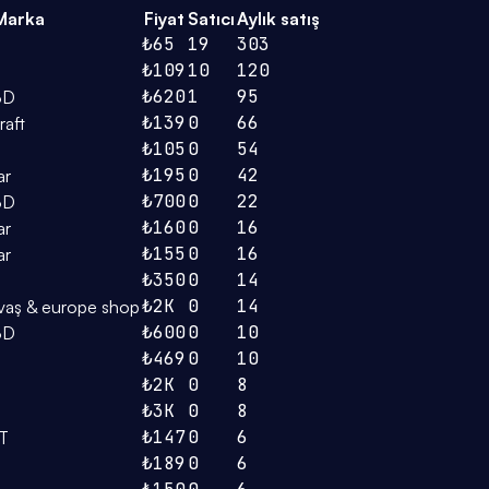
Marka
Fiyat
Satıcı
Aylık satış
₺65
19
303
₺109
10
120
₺620
1
95
3D
₺139
0
66
raft
₺105
0
54
₺195
0
42
ar
₺700
0
22
3D
₺160
0
16
ar
₺155
0
16
ar
₺350
0
14
₺2K
0
14
vaş & europe shop
₺600
0
10
3D
₺469
0
10
₺2K
0
8
₺3K
0
8
₺147
0
6
FT
₺189
0
6