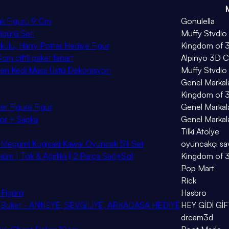
ık Figürü 9 Cm
Gonulella
gürü Seti
Muffy Stvdio
kulu, Harry Potter Hediye Figür
Kingdom of 
cm çiftli paket fanart
Alpinyo 3D C
s Eden Kedi Masa Üstü Dekorasyon
Muffy Stvdio
Genel Markal
Kingdom of 
r Fİgure Figür
Genel Markal
kor + Şapka
Genel Markal
Tilki Atölye
o Megumi Kugisaki Kawai Oyuncak 5'li Set
oyuncakçı sa
üm | Tok & Ağırlıklı | 2 Parça Sağ+Sol
Kingdom of 
Pop Mart
Rick
 Figürü
Hasbro
ini Buket - ANNEYE, SEVGİLİYE, ARKADAŞA HEDİYE
HEY GİDİ Gİ
dream3d