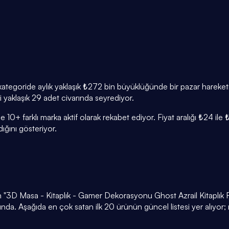
er, kategoride aylık yaklaşık ₺272 bin büyüklüğünde bir pazar harek
i yaklaşık 29 adet civarında seyrediyor.
de 10+ farklı marka aktif olarak rekabet ediyor. Fiyat aralığı ₺24 
ğını gösteriyor.
an "3D Masa - Kitaplık - Gamer Dekorasyonu Ghost Azrail Kitaplık F
da. Aşağıda en çok satan ilk 20 ürünün güncel listesi yer alıyor;