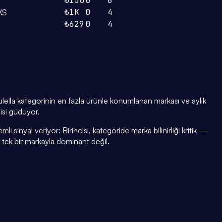
₺150
0
6
₺1K
0
4
KS
₺629
0
4
ella kategorinin en fazla ürünle konumlanan markası ve aylık
jisi güdüyor.
i sinyal veriyor: Birincisi, kategoride marka bilinirliği kritik —
i tek bir markayla dominant değil.