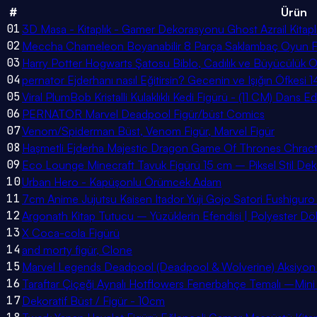
#
Ürün
01
3D Masa - Kitaplık - Gamer Dekorasyonu Ghost Azrail Kitapl
02
Meccha Chameleon Boyanabilir 8 Parça Saklambaç Oyun Fi
03
Harry Potter Hogwarts Şatosu Biblo, Cadılık ve Büyücülük O
04
pernator Ejderhanı nasıl Eğitirsin? Gecenin ve Işığın Öfkesi 14
05
Viral PlumBob Kristalli Kulaklıklı Kedi Figürü - (11 CM) Dan
06
PERNATOR Marvel Deadpool Figür/büst Comics
07
Venom/Spiderman Büst, Venom Figür, Marvel Figür
08
Haşmetli Ejderha Majestic Dragon Game Of Thrones Chracte
09
Eco Lounge Minecraft Tavuk Figürü 15 cm – Piksel Stil De
10
Urban Hero - Kapüşonlu Örümcek Adam
11
7cm Anime Jujutsu Kaisen Itador Yuji Gojo Satori Fushigur
12
Argonath Kitap Tutucu – Yüzüklerin Efendisi | Polyester Dök
13
X Coca-cola Figürü
14
and morty figür, Clone
15
Marvel Legends Deadpool (Deadpool & Wolverine) Aksiyon
16
Taraftar Çiçeği Aynalı Hotflowers Fenerbahçe Temalı –M
17
Dekoratif Büst / Figür - 10cm