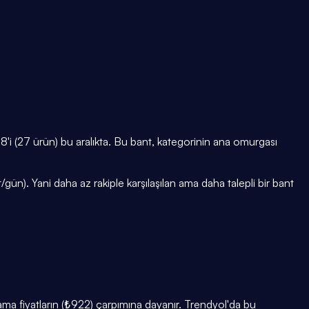
i (27 ürün) bu aralıkta. Bu bant, kategorinin ana omurgası
ün). Yani daha az rakiple karşılaşılan ama daha talepli bir bant
lama fiyatların (₺922) çarpımına dayanır. Trendyol'da bu