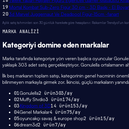
18
Twerk Yapan Hayalet Figürü Eğlenceli Gamer Masaüstü Kita
19
Mortal Kombat Sub-Zero Figür 30 cm - 3D Baskı - El Boyam
20
3d Marvel Juggernaut Ve Deadpool Figür-15cm -fanart
Aylık satış tahminleri son 30 günlük harekete göre hesaplanır. Rakamlar Trendyol'un ka
MARKA ANALİZİ
Kategoriyi domine eden
markalar
Marka tarafında kategoriye yön veren başlıca oyuncular Gonulell
yaklaşık 303 adet satış gerçekleştiriyor. Gonulella ortalamanın altı
İlk beş markanın toplam satışı, kategorinin genel hacminin önemli bi
bilinmeyen markayla girmek zor. İkincisi, güçlü markaların yanınd
01
Gonulella
2
ürün
303
/ay
02
Muffy Stvdio
3
ürün
174
/ay
03
Kingdom of 3D
14
ürün
153
/ay
04
Genel Markalar
4
ürün
75
/ay
05
oyuncakçı savaş & europe shop
2
ürün
15
/ay
06
dream3d
2
ürün
7
/ay