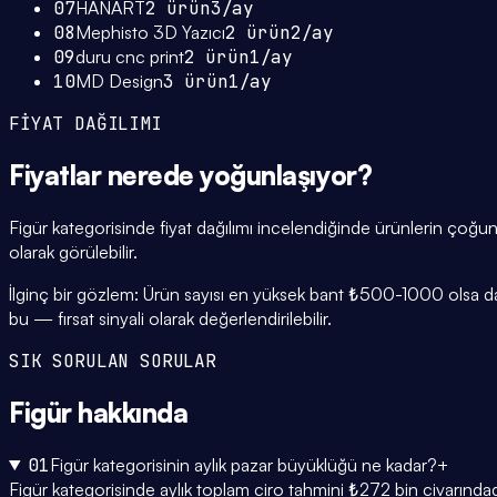
07
HANART
2
ürün
3
/ay
08
Mephisto 3D Yazıcı
2
ürün
2
/ay
09
duru cnc print
2
ürün
1
/ay
10
MD Design
3
ürün
1
/ay
FİYAT DAĞILIMI
Fiyatlar
nerede yoğunlaşıyor
?
Figür kategorisinde fiyat dağılımı incelendiğinde ürünlerin ço
olarak görülebilir.
İlginç bir gözlem: Ürün sayısı en yüksek bant ₺500-1000 olsa da, 
bu — fırsat sinyali olarak değerlendirilebilir.
SIK SORULAN SORULAR
Figür
hakkında
01
Figür kategorisinin aylık pazar büyüklüğü ne kadar?
+
Figür kategorisinde aylık toplam ciro tahmini ₺272 bin civarındad