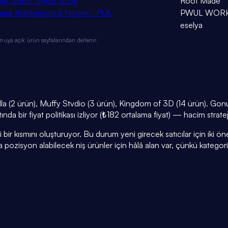
plık Ghost Dekor 10cm
Root Made
ası Koleksiyonluk Heykel - PLA
PWUL WOR
eselya
muya açık ürün sayfalarından derlenir.
a (2 ürün), Muffy Stvdio (3 ürün), Kingdom of 3D (14 ürün). Gonul
nda bir fiyat politikası izliyor (₺182 ortalama fiyat) — hacim strate
r kısmını oluşturuyor. Bu durum yeni girecek satıcılar için iki öneml
a pozisyon alabilecek niş ürünler için hâlâ alan var, çünkü kategor