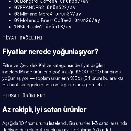
06
Bongardi Coffee
4
ürün
357
/ay
07
FRANCES
2
ürün
328
/ay
08
Mim and More
4
ürün
87
/ay
09
Moliendo Finest Coffee
2
ürün
26
/ay
10
Starbucks
2
ürün
18
/ay
FİYAT DAĞILIMI
Fiyatlar
nerede yoğunlaşıyor
?
Filtre ve Çekirdek Kahve kategorisinde fiyat dağılımı
incelendiğinde ürünlerin çoğunluğu ₺500-1000 bandında
yoğunlaşıyor — toplam ürünlerin %36'i (34 ürün) bu aralıkta.
Bu bant, kategorinin ana omurgası olarak görülebilir.
FIRSAT ÜRÜNLERİ
Az rakipli,
iyi satan
ürünler
Aşağıda 10 fırsat ürünü listelendi. Bu ürünler 1-3 satıcı arasında
değişen dar rekabete sahip ve aylık ortalama 675 adet