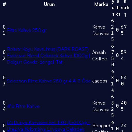
y
a
k
#
Ürün
Marka
a
tı
satı
t
cı
ş
₺
0
Kahve
2
67
0
Filtre Kahve 250 gr
1
1
5
Dünyası
5
₺
Bolivar Koyu Kavrulmuş (DARK ROAST)
0
Anisah
7
59
0
Espresso Blend Çekirdek Kahve 1000g |
2
5
4
Coffee
Dolgun Gövde-dengeli Tat
0
₺
0
8
54
0
Selection Filtre Kahve 250 gr 4 Al 3 Öde
Jacobs
3
1
0
4
₺
0
Kahve
8
40
0
4'lü Filtre Kahve
4
2
5
Dünyası
5
5'li Dünya Kahveleri Seti 1 KG (5x200g) -
₺
0
Bongard
34
1
0
Brezilya Kolombiya Etiyopya Çekirdek
5
3