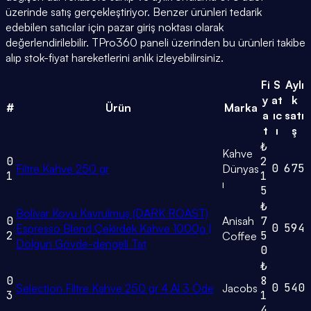
üzerinde satış gerçekleştiriyor. Benzer ürünleri tedarik
edebilen satıcılar için pazar giriş noktası olarak
değerlendirilebilir. TPro360 paneli üzerinden bu ürünleri takibe
alıp stok-fiyat hareketlerini anlık izleyebilirsiniz.
Fi
S
Aylı
y
at
k
#
Ürün
Marka
a
ıc
satı
t
ı
ş
₺
Kahve
0
2
0
675
Filtre Kahve 250 gr
Dünyas
1
1
ı
5
₺
Bolivar Koyu Kavrulmuş (DARK ROAST)
0
Anisah
7
0
594
Espresso Blend Çekirdek Kahve 1000g |
2
5
Coffee
Dolgun Gövde-dengeli Tat
0
₺
0
8
0
540
Selection Filtre Kahve 250 gr 4 Al 3 Öde
Jacobs
3
1
4