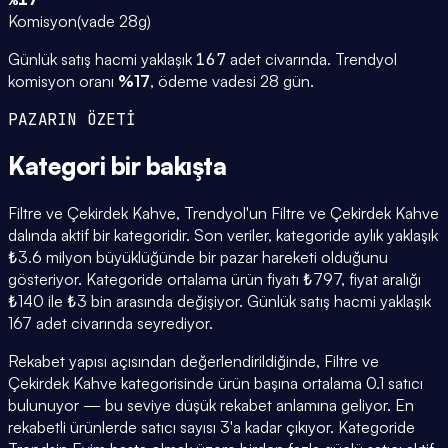
Komisyon
(
vade 28g
)
Günlük satış hacmi yaklaşık
167
adet civarında.
Trendyol
komisyon oranı
%
17
, ödeme vadesi
28
gün.
PAZARIN ÖZETİ
Kategori
bir bakışta
Filtre ve Çekirdek Kahve, Trendyol'un Filtre ve Çekirdek Kahve
dalında aktif bir kategoridir. Son veriler, kategoride aylık yaklaşık
₺3.6 milyon büyüklüğünde bir pazar hareketi olduğunu
gösteriyor. Kategoride ortalama ürün fiyatı ₺797, fiyat aralığı
₺140 ile ₺3 bin arasında değişiyor. Günlük satış hacmi yaklaşık
167 adet civarında seyrediyor.
Rekabet yapısı açısından değerlendirildiğinde, Filtre ve
Çekirdek Kahve kategorisinde ürün başına ortalama 0.1 satıcı
bulunuyor — bu seviye düşük rekabet anlamına geliyor. En
rekabetli ürünlerde satıcı sayısı 3'a kadar çıkıyor. Kategoride