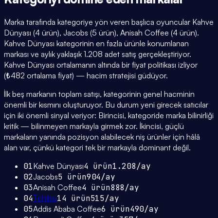
Marka tarafında kategoriye yön veren başlıca oyuncular Kahve
Dünyası (4 ürün), Jacobs (5 ürün), Anisah Coffee (4 ürün).
Kahve Dünyası kategorinin en fazla ürünle konumlanan
markası ve aylık yaklaşık 1.208 adet satış gerçekleştiriyor.
Kahve Dünyası ortalamanın altında bir fiyat politikası izliyor
(₺482 ortalama fiyat) — hacim stratejisi güdüyor.
İlk beş markanın toplam satışı, kategorinin genel hacminin
önemli bir kısmını oluşturuyor. Bu durum yeni girecek satıcılar
için iki önemli sinyal veriyor: Birincisi, kategoride marka bilinirliği
kritik — bilinmeyen markayla girmek zor. İkincisi, güçlü
markaların yanında pozisyon alabilecek niş ürünler için hâlâ
alan var, çünkü kategori tek bir markayla dominant değil.
01
Kahve Dünyası
4
ürün
1.208
/ay
02
Jacobs
5
ürün
904
/ay
03
Anisah Coffee
4
ürün
888
/ay
04
Tchibo
14
ürün
515
/ay
05
Addis Ababa Coffee
6
ürün
490
/ay