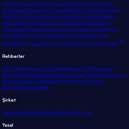
Kategori Raporları
Marka Raporları
Mağaza Raporları
Ürün
Analiz
Görsel Stüdyo
Ürün Fotoğrafı
Satış Tahmini
Rakip Stok
Takibi
Ürün Araştırma
Kategori Analizi
Marka Analizi
Mağaza
Analizi
Reklam Analizi
Sıralama Takibi
Mega Keşif
Barkod
Sorgulama
Mağaza Entegrasyonu
Otomatik Buybox
Müşteri
Soruları
Komisyon Hesaplama
Desi Hesaplama
En Çok
Satanlar
Niş Fırsatlar
Analiz Araçları
Chrome Eklentisini Yükle
Rehberler
Satıcı Rehberi
Satıcı Paneli Rehberi
Satıcı SSS
Muhasebe
Rehberi
Vergi Rehberi
Şirket Kurma
Toptan Tedarik
Jungle Scout
Alternatifi
Helium 10 Alternatifi
TPro360 vs Trendyol
Pro
TPro360 vs Sellerg
Şirket
Hakkımızda
İletişim
Blog
destek@tpro360.com
Yasal