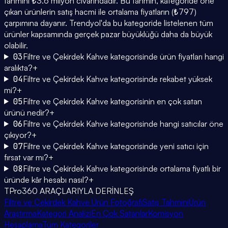
tahmini ₺3.6 milyon civarındadır. Bu tahmin, kategoride öne
çıkan ürünlerin satış hacmi ile ortalama fiyatların (₺797)
çarpımına dayanır. Trendyol'da bu kategoride listelenen tüm
ürünler kapsamında gerçek pazar büyüklüğü daha da büyük
olabilir.
03
Filtre ve Çekirdek Kahve kategorisinde ürün fiyatları hangi
aralıkta?
+
04
Filtre ve Çekirdek Kahve kategorisinde rekabet yüksek
mi?
+
05
Filtre ve Çekirdek Kahve kategorisinin en çok satan
ürünü nedir?
+
06
Filtre ve Çekirdek Kahve kategorisinde hangi satıcılar öne
çıkıyor?
+
07
Filtre ve Çekirdek Kahve kategorisinde yeni satıcı için
fırsat var mı?
+
08
Filtre ve Çekirdek Kahve kategorisinde ortalama fiyatlı bir
üründe kâr hesabı nasıl?
+
TPro360 ARAÇLARIYLA DERİNLEŞ
Filtre ve Çekirdek Kahve Ürün Fotoğrafı
Satış Tahmini
Ürün
Araştırma
Kategori Analizi
En Çok Satanlar
Komisyon
Hesaplama
Tüm Kategoriler