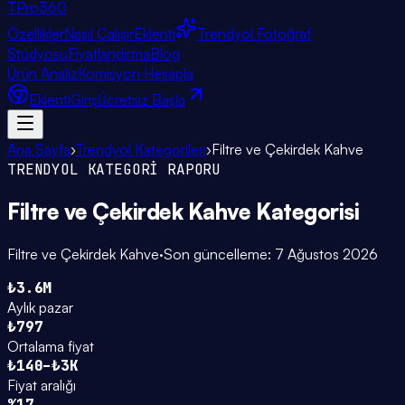
TPro
360
Özellikler
Nasıl Çalışır
Eklenti
Trendyol Fotoğraf
Stüdyosu
Fiyatlandırma
Blog
Ürün Analiz
Komisyon Hesapla
Eklenti
Giriş
Ücretsiz Başla
Ana Sayfa
›
Trendyol Kategorileri
›
Filtre ve Çekirdek Kahve
TRENDYOL KATEGORİ RAPORU
Filtre ve Çekirdek Kahve
Kategorisi
Filtre ve Çekirdek Kahve
·
Son güncelleme:
7 Ağustos 2026
₺3.6M
Aylık pazar
₺797
Ortalama fiyat
₺140–₺3K
Fiyat aralığı
%17