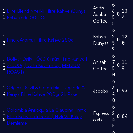
₺
Addis
1
Elite Blend Nitelikli Filtre Kahve (Dünya
6
13
0
Ababa
1
5
4
Kahveleri) 1000 Gr.
Coffee
5
₺
1
Kahve
2
12
0
Fındık Aromalı Filtre Kahve 250g
2
5
0
Dünyası
9
₺
Bolivar Daily | Öğütülmüş Filtre Kahve |
1
Anisah
7
11
0
2x500g | Orta Kavrulmuş (MEDİUM
3
5
9
Coffee
ROAST)
0
₺
1
Origins Brazil & Colombia + Uganda &
3
0
93
Jacobs
4
4
Kenya Filtre Kahve 200gr 2'li Paket
0
₺
Colombia Antioquia La Claudina Pratik
1
Espress
2
0
84
Filtre Kahve 5'li Paket | Hızlı Ve Kolay
5
4
olab
Demleme
5
₺