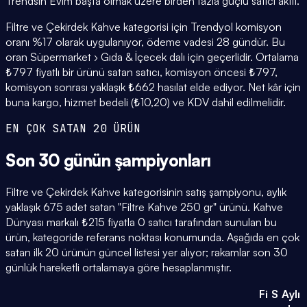
Trendsin Evim başta olmak üzere birden fazla güçlü satıcı aktif.
Filtre ve Çekirdek Kahve kategorisi için Trendyol komisyon
oranı %17 olarak uygulanıyor, ödeme vadesi 28 gündür. Bu
oran Süpermarket › Gıda & İçecek dalı için geçerlidir. Ortalama
₺797 fiyatlı bir ürünü satan satıcı, komisyon öncesi ₺797,
komisyon sonrası yaklaşık ₺662 hasılat elde ediyor. Net kâr için
buna kargo, hizmet bedeli (₺10,20) ve KDV dahil edilmelidir.
EN ÇOK SATAN 20 ÜRÜN
Son 30 günün
şampiyonları
Filtre ve Çekirdek Kahve kategorisinin satış şampiyonu, aylık
yaklaşık 675 adet satan "Filtre Kahve 250 gr" ürünü. Kahve
Dünyası markalı ₺215 fiyatla 0 satıcı tarafından sunulan bu
ürün, kategoride referans noktası konumunda. Aşağıda en çok
satan ilk 20 ürünün güncel listesi yer alıyor; rakamlar son 30
günlük hareketli ortalamaya göre hesaplanmıştır.
Fi
S
Aylı