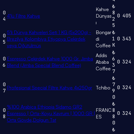
₺
Kahve
0
8
0
405
4'lü Filtre Kahve
Dünyas
4
2
ı
5
5'li Dünya Kahveleri Seti 1 KG (5x200g) -
Bongar
₺
0
1
0
343
Brezilya Kolombiya Etiyopya Çekirdek
di
5
K
veya Öğütülmüş
Coffee
₺
Addis
0
Espresso Çekirdek Kahve 1000 Gr. Jimba
6
0
324
Ababa
6
3
Blend (Jimba Special Blend Coffee)
Coffee
7
₺
0
7
0
324
Profesional Special Filtre Kahve 4x250gr
Tchibo
7
9
0
₺
%100 Arabica Ethiopia Sidamo GR2
0
FRANC
8
0
324
Espresso | Orta-Koyu Kavrum | 1000 GR |
8
8
ES
Orta Gövde,Dolgun Tat
0
₺