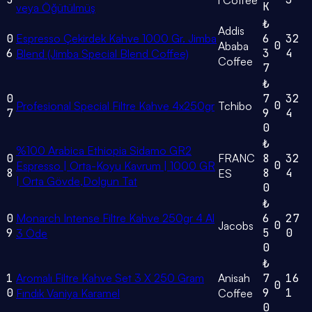
i Coffee
K
veya Öğütülmüş
₺
Addis
0
Espresso Çekirdek Kahve 1000 Gr. Jimba
6
32
0
Ababa
6
3
4
Blend (Jimba Special Blend Coffee)
Coffee
7
₺
0
7
32
0
Profesional Special Filtre Kahve 4x250gr
Tchibo
7
9
4
0
₺
%100 Arabica Ethiopia Sidamo GR2
0
FRANC
8
32
0
Espresso | Orta-Koyu Kavrum | 1000 GR
8
8
4
ES
| Orta Gövde,Dolgun Tat
0
₺
0
Monarch Intense Filtre Kahve 250gr 4 Al
6
27
0
Jacobs
9
5
0
3 Öde
0
₺
1
Aromalı Filtre Kahve Set 3 X 250 Gram
Anisah
7
16
0
0
9
1
Fındık Vaniya Karamel
Coffee
0