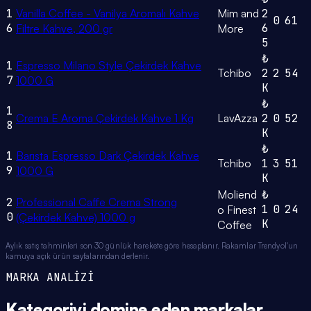
1
Vanilla Coffee - Vanilya Aromalı Kahve
Mim and
2
0
61
6
6
Filtre Kahve, 200 gr
More
5
₺
1
Espresso Milano Style Çekirdek Kahve
Tchibo
2
2
54
7
1000 G
K
₺
1
Crema E Aroma Çekirdek Kahve 1 Kg
LavAzza
2
0
52
8
K
₺
1
Barısta Espresso Dark Çekirdek Kahve
Tchibo
1
3
51
9
1000 G
K
Moliend
₺
2
Professional Caffe Crema Strong
1
0
24
o Finest
0
(Çekirdek Kahve) 1000 g
K
Coffee
Aylık satış tahminleri son 30 günlük harekete göre hesaplanır. Rakamlar Trendyol'un
kamuya açık ürün sayfalarından derlenir.
MARKA ANALİZİ
Kategoriyi domine eden
markalar