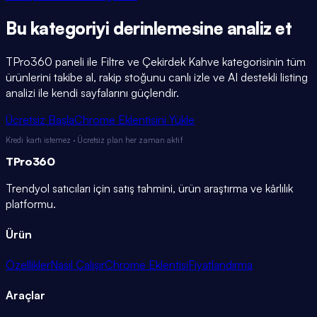
Bu kategoriyi
derinlemesine
analiz et
TPro360 paneli ile
Filtre ve Çekirdek Kahve
kategorisinin tüm
ürünlerini takibe al, rakip stoğunu canlı izle ve AI destekli listing
analizi ile kendi sayfalarını güçlendir.
Ücretsiz Başla
Chrome Eklentisini Yükle
Kredi kartı istemez · Ücretsiz plan her zaman aktif
TPro
360
Trendyol satıcıları için satış tahmini, ürün araştırma ve kârlılık
platformu.
Ürün
Özellikler
Nasıl Çalışır
Chrome Eklentisi
Fiyatlandırma
Araçlar