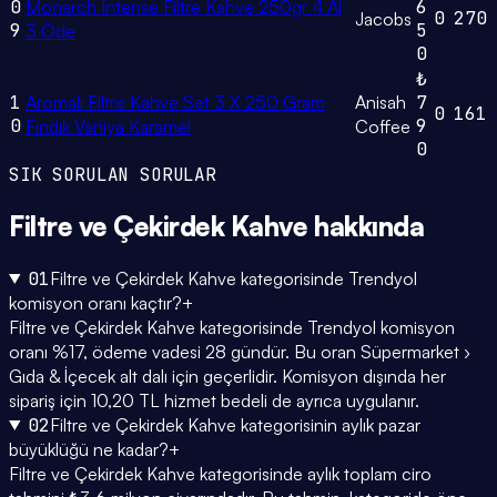
0
Monarch Intense Filtre Kahve 250gr 4 Al
6
0
270
Jacobs
9
5
3 Öde
0
₺
1
Aromalı Filtre Kahve Set 3 X 250 Gram
Anisah
7
0
161
0
9
Fındık Vaniya Karamel
Coffee
0
SIK SORULAN SORULAR
Filtre ve Çekirdek Kahve
hakkında
01
Filtre ve Çekirdek Kahve kategorisinde Trendyol
komisyon oranı kaçtır?
+
Filtre ve Çekirdek Kahve kategorisinde Trendyol komisyon
oranı %17, ödeme vadesi 28 gündür. Bu oran Süpermarket ›
Gıda & İçecek alt dalı için geçerlidir. Komisyon dışında her
sipariş için 10,20 TL hizmet bedeli de ayrıca uygulanır.
02
Filtre ve Çekirdek Kahve kategorisinin aylık pazar
büyüklüğü ne kadar?
+
Filtre ve Çekirdek Kahve kategorisinde aylık toplam ciro