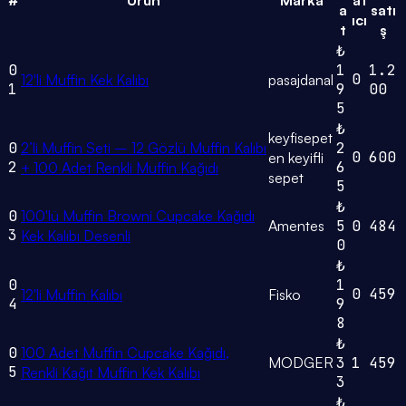
a
satı
ıcı
t
ş
₺
0
1
1.2
0
12'li Muffin Kek Kalıbı
pasajdanal
1
9
00
5
₺
keyfisepet
0
2’li Muffin Seti – 12 Gözlü Muffin Kalıbı
2
0
600
en keyifli
2
6
+ 100 Adet Renkli Muffin Kağıdı
sepet
5
₺
0
100'lü Muffin Browni Cupcake Kağıdı
Amentes
5
0
484
3
Kek Kalıbı Desenli
0
₺
0
1
0
459
12'li Muffin Kalıbı
Fisko
4
9
8
₺
0
100 Adet Muffin Cupcake Kağıdı,
MODGER
3
1
459
5
Renkli Kağıt Muffin Kek Kalıbı
3
₺