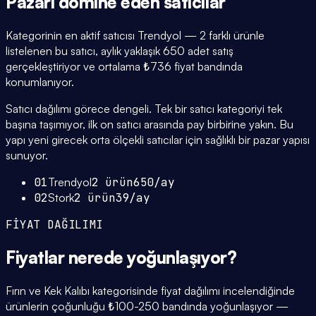
Pazarı domine eden
satıcılar
Kategorinin en aktif satıcısı Trendyol — 2 farklı ürünle
listelenen bu satıcı, aylık yaklaşık 650 adet satış
gerçekleştiriyor ve ortalama ₺736 fiyat bandında
konumlanıyor.
Satıcı dağılımı görece dengeli. Tek bir satıcı kategoriyi tek
başına taşımıyor, ilk on satıcı arasında pay birbirine yakın. Bu
yapı yeni girecek orta ölçekli satıcılar için sağlıklı bir pazar yapısı
sunuyor.
01
Trendyol
2
ürün
650
/ay
02
Stork
2
ürün
39
/ay
FİYAT DAĞILIMI
Fiyatlar
nerede yoğunlaşıyor
?
Fırın ve Kek Kalıbı kategorisinde fiyat dağılımı incelendiğinde
ürünlerin çoğunluğu ₺100-250 bandında yoğunlaşıyor —