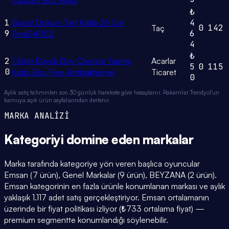
Çikolata Buz Kalıbı
₺
1
Granit Döküm Tart Kalıbı 26 Cm
4
0
142
Taç
9
6
Fma04053
4
₺
2
1 Adet Büyük Boy Çikolata Yapma
Acarlar
5
0
115
0
Kalıbı Bpa Free Antibakteriyel
Ticaret
0
Aylık satış tahminleri son 30 günlük harekete göre hesaplanır. Rakamlar Trendyol'un
kamuya açık ürün sayfalarından derlenir.
MARKA ANALİZİ
Kategoriyi domine eden
markalar
Marka tarafında kategoriye yön veren başlıca oyuncular
Emsan (7 ürün), Genel Markalar (9 ürün), BEYZANA (2 ürün).
Emsan kategorinin en fazla ürünle konumlanan markası ve aylık
yaklaşık 1.117 adet satış gerçekleştiriyor. Emsan ortalamanın
üzerinde bir fiyat politikası izliyor (₺733 ortalama fiyat) —
premium segmentte konumlandığı söylenebilir.