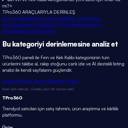
mı?
+
TPro360 ARAÇLARIYLA DERİNLEŞ
Fırın ve Kek Kalıbı Ürün Fotoğrafı
Satış Tahmini
Ürün
Araştırma
Kategori Analizi
En Çok Satanlar
Komisyon
Hesaplama
Tüm Kategoriler
Bu kategoriyi
derinlemesine
analiz et
TPro360 paneli ile
Fırın ve Kek Kalıbı
kategorisinin tüm
ürünlerini takibe al, rakip stoğunu canlı izle ve AI destekli listing
analizi ile kendi sayfalarını güçlendir.
Ücretsiz Başla
Chrome Eklentisini Yükle
Kredi kartı istemez · Ücretsiz plan her zaman aktif
TPro
360
Trendyol satıcıları için satış tahmini, ürün araştırma ve kârlılık
platformu.
Ürün