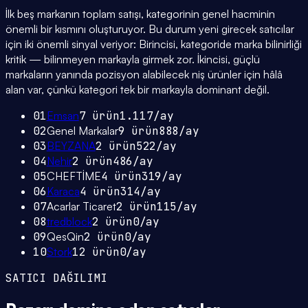
İlk beş markanın toplam satışı, kategorinin genel hacminin
önemli bir kısmını oluşturuyor. Bu durum yeni girecek satıcılar
için iki önemli sinyal veriyor: Birincisi, kategoride marka bilinirliği
kritik — bilinmeyen markayla girmek zor. İkincisi, güçlü
markaların yanında pozisyon alabilecek niş ürünler için hâlâ
alan var, çünkü kategori tek bir markayla dominant değil.
01
Emsan
7
ürün
1.117
/ay
02
Genel Markalar
9
ürün
888
/ay
03
BEYZANA
2
ürün
522
/ay
04
Nehir
2
ürün
486
/ay
05
CHEFTİME
4
ürün
319
/ay
06
Karaca
4
ürün
314
/ay
07
Acarlar Ticaret
2
ürün
115
/ay
08
tredblock
2
ürün
0
/ay
09
QesQin
2
ürün
0
/ay
10
Stork
12
ürün
0
/ay
SATICI DAĞILIMI