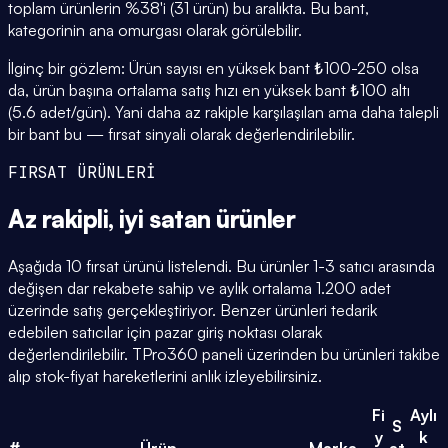
toplam ürünlerin %38'i (31 ürün) bu aralıkta. Bu bant,
kategorinin ana omurgası olarak görülebilir.
İlginç bir gözlem: Ürün sayısı en yüksek bant ₺100-250 olsa
da, ürün başına ortalama satış hızı en yüksek bant ₺100 altı
(5.6 adet/gün). Yani daha az rakiple karşılaşılan ama daha talepli
bir bant bu — fırsat sinyali olarak değerlendirilebilir.
FIRSAT ÜRÜNLERİ
Az rakipli,
iyi satan
ürünler
Aşağıda 10 fırsat ürünü listelendi. Bu ürünler 1-3 satıcı arasında
değişen dar rekabete sahip ve aylık ortalama 1.200 adet
üzerinde satış gerçekleştiriyor. Benzer ürünleri tedarik
edebilen satıcılar için pazar giriş noktası olarak
değerlendirilebilir. TPro360 paneli üzerinden bu ürünleri takibe
alıp stok-fiyat hareketlerini anlık izleyebilirsiniz.
Fi
Aylı
S
y
k
#
Ürün
Marka
at