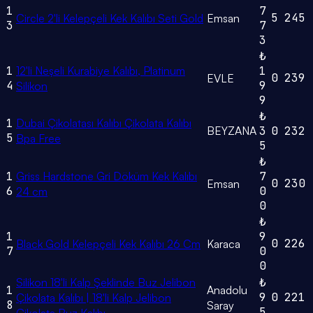
1
7
5
245
Circle 2'li Kelepçeli Kek Kalıbı Seti Gold
Emsan
3
7
3
₺
1
12'li Neşeli Kurabiye Kalıbı, Platinum
1
0
239
EVLE
4
9
Silikon
9
₺
1
Dubai Çikolatası Kalıbı Çikolata Kalıbı
BEYZANA
3
0
232
5
Bpa Free
5
₺
1
Griss Hardstone Gri Döküm Kek Kalıbı
7
0
230
Emsan
6
0
24 cm
0
₺
1
9
0
226
Black Gold Kelepçeli Kek Kalıbı 26 Cm
Karaca
7
0
0
Silikon 18'li Kalp Şeklinde Buz Jelibon
₺
1
Anadolu
9
0
221
Çikolata Kalıbı | 18'li Kalp Jelibon
8
Saray
5