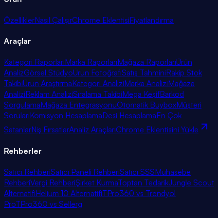
Özellikler
Nasıl Çalışır
Chrome Eklentisi
Fiyatlandırma
Araçlar
Kategori Raporları
Marka Raporları
Mağaza Raporları
Ürün
Analiz
Görsel Stüdyo
Ürün Fotoğrafı
Satış Tahmini
Rakip Stok
Takibi
Ürün Araştırma
Kategori Analizi
Marka Analizi
Mağaza
Analizi
Reklam Analizi
Sıralama Takibi
Mega Keşif
Barkod
Sorgulama
Mağaza Entegrasyonu
Otomatik Buybox
Müşteri
Soruları
Komisyon Hesaplama
Desi Hesaplama
En Çok
Satanlar
Niş Fırsatlar
Analiz Araçları
Chrome Eklentisini Yükle
Rehberler
Satıcı Rehberi
Satıcı Paneli Rehberi
Satıcı SSS
Muhasebe
Rehberi
Vergi Rehberi
Şirket Kurma
Toptan Tedarik
Jungle Scout
Alternatifi
Helium 10 Alternatifi
TPro360 vs Trendyol
Pro
TPro360 vs Sellerg