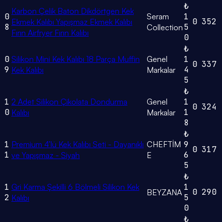
₺
Karbon Çelik Baton Dikdörtgen Kek
0
Seram
1
0
352
Ekmek Kalıbı Yapışmaz Ekmek Kalıbı
8
5
Collection
Fırın Airfryer Fırın Kalıbı
0
₺
0
Silikon Mini Kek Kalıbı 18 Parça Muffin
Genel
1
0
337
9
4
Kek Kalıbı
Markalar
5
₺
1
2 Adet Silikon Çikolata Dondurma
Genel
1
0
324
0
1
Kalıbı
Markalar
8
₺
1
Premium 4’lü Kek Kalıbı Seti - Dayanıklı
CHEFTİM
9
0
317
1
6
ve Yapışmaz - Siyah
E
5
₺
1
Gri Karma Şekilli 6 Bölmeli Silikon Kek
1
0
290
BEYZANA
2
5
Kalıbı
0
₺