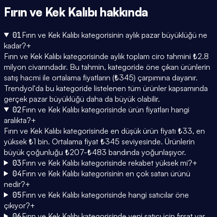
Fırın ve Kek Kalıbı
hakkında
01
Fırın ve Kek Kalıbı kategorisinin aylık pazar büyüklüğü ne
kadar?
+
Fırın ve Kek Kalıbı kategorisinde aylık toplam ciro tahmini ₺2.8
milyon civarındadır. Bu tahmin, kategoride öne çıkan ürünlerin
satış hacmi ile ortalama fiyatların (₺345) çarpımına dayanır.
Trendyol'da bu kategoride listelenen tüm ürünler kapsamında
gerçek pazar büyüklüğü daha da büyük olabilir.
02
Fırın ve Kek Kalıbı kategorisinde ürün fiyatları hangi
aralıkta?
+
Fırın ve Kek Kalıbı kategorisinde en düşük ürün fiyatı ₺33, en
yüksek ₺1 bin. Ortalama fiyat ₺345 seviyesinde. Ürünlerin
büyük çoğunluğu ₺207-₺483 bandında yoğunlaşıyor.
03
Fırın ve Kek Kalıbı kategorisinde rekabet yüksek mi?
+
04
Fırın ve Kek Kalıbı kategorisinin en çok satan ürünü
nedir?
+
05
Fırın ve Kek Kalıbı kategorisinde hangi satıcılar öne
çıkıyor?
+
06
Fırın ve Kek Kalıbı kategorisinde yeni satıcı için fırsat var