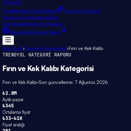
TPro
360
Özellikler
Nasıl Çalışır
Eklenti
Trendyol Fotoğraf
Stüdyosu
Fiyatlandırma
Blog
Ürün Analiz
Komisyon Hesapla
Eklenti
Giriş
Ücretsiz Başla
Ana Sayfa
›
Trendyol Kategorileri
›
Fırın ve Kek Kalıbı
TRENDYOL KATEGORİ RAPORU
Fırın ve Kek Kalıbı
Kategorisi
Fırın ve Kek Kalıbı
·
Son güncelleme:
7 Ağustos 2026
₺2.8M
Aylık pazar
₺345
Ortalama fiyat
₺33–₺1K
Fiyat aralığı
281