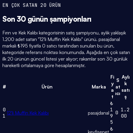
EN ÇOK SATAN 20 ÜRÜN
Son 30 günün
şampiyonları
Fırın ve Kek Kalıbı kategorisinin satış şampiyonu, aylık yaklaşık
1.200 adet satan "12'li Muffin Kek Kalıbı" ürünü. pasajdanal
markalı ₺195 fiyatla 0 satıcı tarafından sunulan bu ürün,
kategoride referans noktası konumunda. Aşağıda en çok satan
ilk 20 ürünün güncel listesi yer alıyor; rakamlar son 30 günlük
hareketli ortalamaya göre hesaplanmıştır.
Fi
Aylı
S
y
k
#
Ürün
Marka
at
a
satı
ıcı
t
ş
₺
0
1
1.2
0
12'li Muffin Kek Kalıbı
pasajdanal
1
9
00
5
₺
keyfisepet