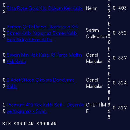
0
6
0
403
Elisa Rose Gold 4'lü Döküm Kek Kalıbı
Nehir
6
9
7
₺
Karbon Çelik Baton Dikdörtgen Kek
0
Seram
1
0
352
Ekmek Kalıbı Yapışmaz Ekmek Kalıbı
7
5
Collection
Fırın Airfryer Fırın Kalıbı
0
₺
0
Silikon Mini Kek Kalıbı 18 Parça Muffin
Genel
1
0
337
8
4
Kek Kalıbı
Markalar
5
₺
0
2 Adet Silikon Çikolata Dondurma
Genel
1
0
324
9
1
Kalıbı
Markalar
8
₺
1
Premium 4’lü Kek Kalıbı Seti - Dayanıklı
CHEFTİM
9
0
317
0
6
ve Yapışmaz - Siyah
E
5
SIK SORULAN SORULAR