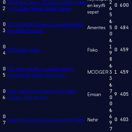
0
2’li Muffin Seti – 12 Gözlü Muffin Kalıbı
2
0
600
en keyifli
2
6
+ 100 Adet Renkli Muffin Kağıdı
sepet
5
₺
0
100'lü Muffin Browni Cupcake Kağıdı
Amentes
5
0
484
3
Kek Kalıbı Desenli
0
₺
0
1
0
459
12'li Muffin Kalıbı
Fisko
4
9
8
₺
0
100 Adet Muffin Cupcake Kağıdı,
MODGER
3
1
459
5
Renkli Kağıt Muffin Kek Kalıbı
3
₺
0
Griss Hardstone Döküm Kek Kalıbı
7
9
405
Emsan
6
0
Golden Pink 24 Cm
0
₺
0
6
0
403
Elisa Rose Gold 4'lü Döküm Kek Kalıbı
Nehir
7
9
7