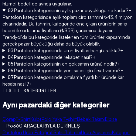
hizmet bedeli de ayrıca uygulanır.
02
Pantolon kategorisinin aylık pazar büyüklüğü ne kadar?
+
Pantolon kategorisinde aylık toplam ciro tahmini ₺43.4 milyon
civarındadır. Bu tahmin, kategoride öne çıkan ürünlerin satış
hacmi ile ortalama fiyatların (₺859) çarpımına dayanır.
Trendyol'da bu kategoride listelenen tüm ürünler kapsamında
gerçek pazar büyüklüğü daha da büyük olabilir.
03
Pantolon kategorisinde ürün fiyatları hangi aralıkta?
+
04
Pantolon kategorisinde rekabet nasıl?
+
05
Pantolon kategorisinin en çok satan ürünü nedir?
+
06
Pantolon kategorisinde yeni satıcı için fırsat var mı?
+
07
Pantolon kategorisinde ortalama fiyatlı bir üründe kâr
hesabı nasıl?
+
İLGİLİ KATEGORİLER
Aynı pazardaki
diğer kategoriler
Çorap
T-Shirt
Külot
Polo Yaka T-shirt
Bebek Takımı
Elbise
TPro360 ARAÇLARIYLA DERİNLEŞ
Pantolon Ürün Fotoğrafı
Satış Tahmini
Ürün Araştırma
Kategori