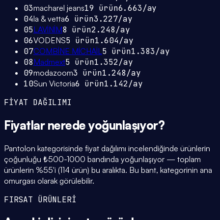
03
macharel jeans
19
ürün
6.663
/ay
04
la & vetta
6
ürün
3.227
/ay
05
LAVİNİM
8
ürün
2.248
/ay
06
VODENS
5
ürün
1.604
/ay
07
COMBİNE MİCHAİL
5
ürün
1.383
/ay
08
Madmext
5
ürün
1.352
/ay
09
modazoom
3
ürün
1.248
/ay
10
Sun Victoria
6
ürün
1.142
/ay
FİYAT DAĞILIMI
Fiyatlar
nerede yoğunlaşıyor
?
Pantolon kategorisinde fiyat dağılımı incelendiğinde ürünlerin
çoğunluğu ₺500-1000 bandında yoğunlaşıyor — toplam
ürünlerin %55'i (114 ürün) bu aralıkta. Bu bant, kategorinin ana
omurgası olarak görülebilir.
FIRSAT ÜRÜNLERİ