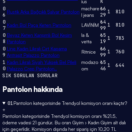
5
K
ius
0
machare
₺6
1
810
Rustik Arka Bağcıklı Şalvar Pantolon
6
29
l jeans
0
₺4
1
810
Kadın Bol Paça Keten Pantolon
LAVİNİM
7
99
0
Beyaz Keten Karışımlı Bol Kesim
la &
₺5
1
783
8
19
Pantolon
vetta
0
Line Kadın Likralı Cırt Kapama
₺6
1
760
Ritnice
9
99
Antrasit Palazzo Pantolon
1
Kadın Likralı Siyah Yüksek Bel Pileli
modazo
₺5
1
644
0
46
Palazzo Crep Pantolon..
om
SIK SORULAN SORULAR
Pantolon
hakkında
01
Pantolon kategorisinde Trendyol komisyon oranı kaçtır?
+
Pantolon kategorisinde Trendyol komisyon oranı %21.5,
ödeme vadesi 21 gündür. Bu oran Giyim › Kadın Giyim alt dalı
için geçerlidir. Komisyon dışında her sipariş için 10,20 TL