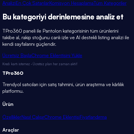
Analizi
En Çok Satanlar
Komisyon Hesaplama
Tüm Kategoriler
Bu kategoriyi
derinlemesine
analiz et
TPro360 paneli ile
Pantolon
kategorisinin tüm ürünlerini
takibe al, rakip stoğunu canlı izle ve AI destekli listing analizi ile
kendi sayfalarını güçlendir.
Ücretsiz Başla
Chrome Eklentisini Yükle
Kredi kartı istemez · Ücretsiz plan her zaman aktif
TPro
360
Trendyol satıcıları için satış tahmini, ürün araştırma ve kârlılık
platformu.
Ürün
Özellikler
Nasıl Çalışır
Chrome Eklentisi
Fiyatlandırma
Araçlar