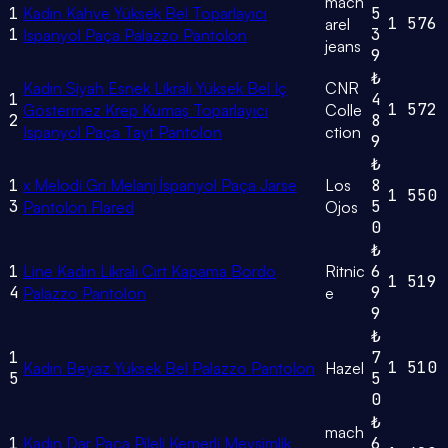
mach
1
Kadın Kahve Yüksek Bel Toparlayıcı
5
1
576
arel
1
3
Ispanyol Paça Palazzo Pantolon
jeans
9
₺
Kadın Siyah Esnek Likralı Yüksek Bel Iç
CNR
1
4
1
572
Göstermez Krep Kumaş Toparlayıcı
Colle
2
8
Ispanyol Paça Tayt Pantolon
ction
9
₺
1
x Melodi Gri Melanj İspanyol Paça Jarse
Los
8
1
550
3
5
Pantolon Flared
Ojos
0
₺
1
Line Kadın Likralı Cırt Kapama Bordo
Ritnic
6
1
519
4
9
Palazzo Pantolon
e
9
₺
1
7
1
510
Kadın Beyaz Yüksek Bel Palazzo Pantolon
Hazel
5
5
0
₺
mach
1
Kadın Dar Paça Pileli Kemerli Mevsimlik
6