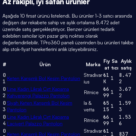
Az rakipli,
iyi satan
ürünler
Aşağıda 10 fırsat ürünü listelendi. Bu ürünler 1-3 satıcı arasında
değişen dar rekabete sahip ve aylık ortalama 8.472 adet
üzerinde satış gerçekleştiriyor. Benzer ürünleri tedarik
edebilen satıcılar için pazar giriş noktası olarak
değerlendirilebilir. TPro360 paneli üzerinden bu ürünleri takibe
alıp stok-fiyat hareketlerini anlık izleyebilirsiniz.
Fiy
Sa
Aylık
#
Ürün
Marka
at
tıcı
satış
0
Stradivar
₺1
8.47
1
Keten Karışımlı Bol Kesim Pantolon
1
K
2
ius
0
Line Kadın Likralı Cırt Kapama
₺6
3.67
1
Ritnice
2
99
2
Kahverengi Palazzo Pantolon
0
Siyah Keten Karışımlı Bol Kesim
la &
₺5
1.59
1
3
15
3
Pantolon
vetta
0
Line Kadın Likralı Cırt Kapama
₺6
1.53
1
Ritnice
4
99
6
Lacivert Palazzo Pantolon
0
Stradivar
₺1
1
837
Keten Karışımlı Bol Kesim Pantolon