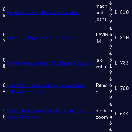
₺
mach
0
6
1
810
Rustik Arka Bağcıklı Şalvar Pantolon
arel
6
2
jeans
9
₺
0
LAVİN
4
1
810
Kadın Bol Paça Keten Pantolon
7
9
İM
9
₺
0
la &
5
1
783
Beyaz Keten Karışımlı Bol Kesim Pantolon
8
1
vetta
9
₺
0
Line Kadın Likralı Cırt Kapama Antrasit
Ritnic
6
1
760
9
9
Palazzo Pantolon
e
9
₺
1
Kadın Likralı Siyah Yüksek Bel Pileli Palazzo
moda
5
1
644
0
4
Crep Pantolon..
zoom
6
₺