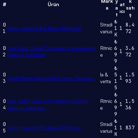
Mark
y
k
#
Ürün
at
a
a
satı
ıcı
t
ş
₺
0
Stradi
8.4
Keten Karışımlı Bol Kesim Pantolon
1
1
1
72
varius
K
₺
0
Line Kadın Likralı Cırt Kapama Kahverengi
Ritnic
6
3.6
1
2
9
72
Palazzo Pantolon
e
9
₺
0
la &
5
1.5
1
Siyah Keten Karışımlı Bol Kesim Pantolon
3
1
93
vetta
5
₺
0
Line Kadın Likralı Cırt Kapama Lacivert
Ritnic
6
1.5
1
4
9
36
Palazzo Pantolon
e
9
₺
0
Stradi
Keten Karışımlı Bol Kesim Pantolon
1
1
837
5
varius
K