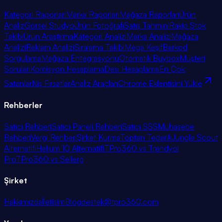
Kategori Raporları
Marka Raporları
Mağaza Raporları
Ürün
Analiz
Görsel Stüdyo
Ürün Fotoğrafı
Satış Tahmini
Rakip Stok
Takibi
Ürün Araştırma
Kategori Analizi
Marka Analizi
Mağaza
Analizi
Reklam Analizi
Sıralama Takibi
Mega Keşif
Barkod
Sorgulama
Mağaza Entegrasyonu
Otomatik Buybox
Müşteri
Soruları
Komisyon Hesaplama
Desi Hesaplama
En Çok
Satanlar
Niş Fırsatlar
Analiz Araçları
Chrome Eklentisini Yükle
Rehberler
Satıcı Rehberi
Satıcı Paneli Rehberi
Satıcı SSS
Muhasebe
Rehberi
Vergi Rehberi
Şirket Kurma
Toptan Tedarik
Jungle Scout
Alternatifi
Helium 10 Alternatifi
TPro360 vs Trendyol
Pro
TPro360 vs Sellerg
Şirket
Hakkımızda
İletişim
Blog
destek@tpro360.com