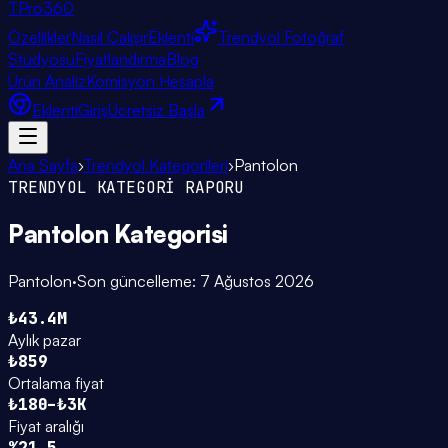
TPro
360
Özellikler
Nasıl Çalışır
Eklenti
Trendyol Fotoğraf
Stüdyosu
Fiyatlandırma
Blog
Ürün Analiz
Komisyon Hesapla
Eklenti
Giriş
Ücretsiz Başla
Ana Sayfa
›
Trendyol Kategorileri
›
Pantolon
TRENDYOL KATEGORİ RAPORU
Pantolon
Kategorisi
Pantolon
·
Son güncelleme:
7 Ağustos 2026
₺43.4M
Aylık pazar
₺859
Ortalama fiyat
₺180–₺3K
Fiyat aralığı
%21.5