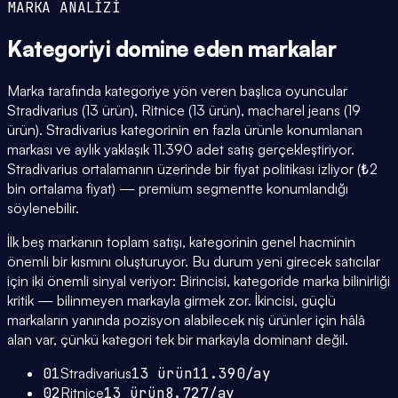
MARKA ANALİZİ
Kategoriyi domine eden
markalar
Marka tarafında kategoriye yön veren başlıca oyuncular
Stradivarius (13 ürün), Ritnice (13 ürün), macharel jeans (19
ürün). Stradivarius kategorinin en fazla ürünle konumlanan
markası ve aylık yaklaşık 11.390 adet satış gerçekleştiriyor.
Stradivarius ortalamanın üzerinde bir fiyat politikası izliyor (₺2
bin ortalama fiyat) — premium segmentte konumlandığı
söylenebilir.
İlk beş markanın toplam satışı, kategorinin genel hacminin
önemli bir kısmını oluşturuyor. Bu durum yeni girecek satıcılar
için iki önemli sinyal veriyor: Birincisi, kategoride marka bilinirliği
kritik — bilinmeyen markayla girmek zor. İkincisi, güçlü
markaların yanında pozisyon alabilecek niş ürünler için hâlâ
alan var, çünkü kategori tek bir markayla dominant değil.
01
Stradivarius
13
ürün
11.390
/ay
02
Ritnice
13
ürün
8.727
/ay