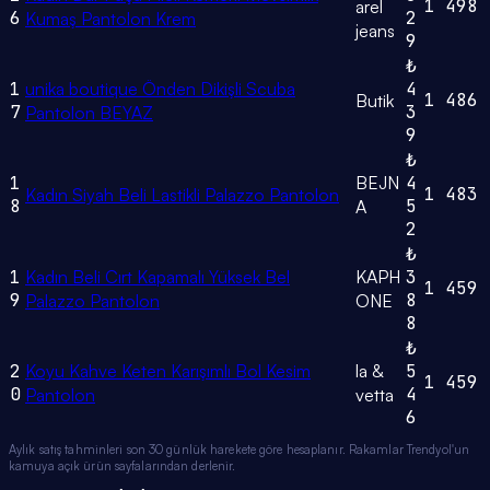
1
498
arel
6
2
Kumaş Pantolon Krem
jeans
9
₺
1
unika boutique Önden Dikişli Scuba
4
1
486
Butik
7
3
Pantolon BEYAZ
9
₺
1
BEJN
4
1
483
Kadın Siyah Beli Lastikli Palazzo Pantolon
8
5
A
2
₺
1
Kadın Beli Cırt Kapamalı Yüksek Bel
KAPH
3
1
459
9
8
Palazzo Pantolon
ONE
8
₺
2
Koyu Kahve Keten Karışımlı Bol Kesim
la &
5
1
459
0
4
Pantolon
vetta
6
Aylık satış tahminleri son 30 günlük harekete göre hesaplanır. Rakamlar Trendyol'un
kamuya açık ürün sayfalarından derlenir.