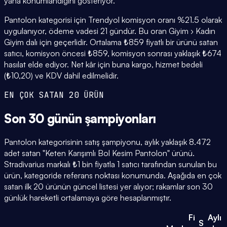
yana konumlandığını gösteriyor.
Pantolon kategorisi için Trendyol komisyon oranı %21.5 olarak
uygulanıyor, ödeme vadesi 21 gündür. Bu oran Giyim › Kadın
Giyim dalı için geçerlidir. Ortalama ₺859 fiyatlı bir ürünü satan
satıcı, komisyon öncesi ₺859, komisyon sonrası yaklaşık ₺674
hasılat elde ediyor. Net kâr için buna kargo, hizmet bedeli
(₺10,20) ve KDV dahil edilmelidir.
EN ÇOK SATAN 20 ÜRÜN
Son 30 günün
şampiyonları
Pantolon kategorisinin satış şampiyonu, aylık yaklaşık 8.472
adet satan "Keten Karışımlı Bol Kesim Pantolon" ürünü.
Stradivarius markalı ₺1 bin fiyatla 1 satıcı tarafından sunulan bu
ürün, kategoride referans noktası konumunda. Aşağıda en çok
satan ilk 20 ürünün güncel listesi yer alıyor; rakamlar son 30
günlük hareketli ortalamaya göre hesaplanmıştır.
Fi
Aylı
S